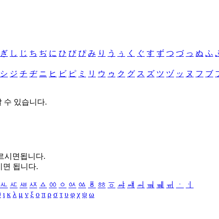
ぎ
し
じ
ち
ぢ
に
ひ
び
ぴ
み
り
う
ぅ
く
ぐ
す
ず
つ
づ
っ
ぬ
ふ
シ
ジ
チ
ヂ
ニ
ヒ
ビ
ピ
ミ
リ
ウ
ゥ
ク
グ
ス
ズ
ツ
ヅ
ッ
ヌ
フ
ブ
할 수 있습니다.
누르시면됩니다.
시면 됩니다.
ㅻ
ㅼ
ㅽ
ㅾ
ㅿ
ㆀ
ㆁ
ㆂ
ㆃ
ㆄ
ㆅ
ㆆ
ㆇ
ㆈ
ㆉ
ㆊ
ㆋ
ㆌ
ㆍ
ㆎ
θ
ι
κ
λ
μ
ν
ξ
ο
π
ρ
σ
τ
υ
φ
χ
ψ
ω