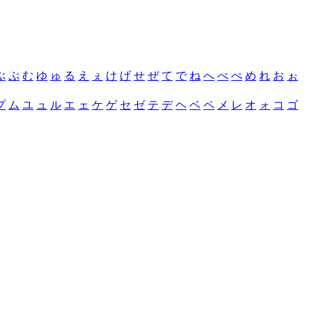
ぶ
ぷ
む
ゆ
ゅ
る
え
ぇ
け
げ
せ
ぜ
て
で
ね
へ
べ
ぺ
め
れ
お
ぉ
プ
ム
ユ
ュ
ル
エ
ェ
ケ
ゲ
セ
ゼ
テ
デ
ヘ
ベ
ペ
メ
レ
オ
ォ
コ
ゴ