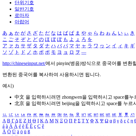
단위기호
일반기호
로마자
아랍어
あ
ぁ
か
が
さ
ざ
た
だ
な
は
ば
ぱ
ま
や
ゃ
ら
わ
ゎ
ん
い
ぃ
き
こ
ご
そ
ぞ
と
ど
の
ほ
ぼ
ぽ
も
よ
ょ
ろ
を
ア
ァ
カ
サ
ザ
タ
ダ
ナ
ハ
バ
パ
マ
ヤ
ャ
ラ
ワ
ヮ
ン
イ
ィ
キ
ギ
ソ
ゾ
ト
ド
ノ
ホ
ボ
ポ
モ
ヨ
ョ
ロ
ヲ
―
http://chineseinput.net/
에서 pinyin(병음)방식으로 중국어를 변환
변환된 중국어를 복사하여 사용하시면 됩니다.
예시)
中文 을 입력하시려면
zhongwen
을 입력하시고 space를
北京 을 입력하시려면
beijing
을 입력하시고 space를 누르
ㅥ
ㅦ
ㅧ
ㅨ
ㅩ
ㅪ
ㅫ
ㅬ
ㅭ
ㅮ
ㅯ
ㅰ
ㅱ
ㅲ
ㅳ
ㅴ
ㅵ
ㅶ
ㅷ
ㅸ
ㅹ
ㅺ
Α
Β
Γ
Δ
Ε
Ζ
Η
Θ
Ι
Κ
Λ
Μ
Ν
Ξ
Ο
Π
Ρ
Σ
Τ
Υ
Φ
Χ
Ψ
Ω
α
β
γ
δ
ε
ζ
η
á
à
Á
À
é
è
É
È
ç
Ç
ê
Ä
Ö
Ü
ä
ö
ü
ß