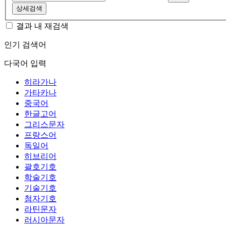
상세검색
결과 내 재검색
인기 검색어
다국어 입력
히라가나
가타카나
중국어
한글고어
그리스문자
프랑스어
독일어
히브리어
괄호기호
학술기호
기술기호
첨자기호
라틴문자
러시아문자