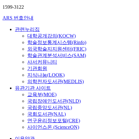
1599-3122
ARS 번호안내
관련누리집
대학공개강의(KOCW)
학술정보통계시스템(Rinfo)
외국학술지지원센터(FRIC)
학술관계분석서비스(SAM)
사서커뮤니티
기관회원
지식나눔(LOOK)
의학전자도서관(MEDLIS)
유관기관 사이트
교육부(MOE)
국립장애인도서관(NLD)
국립중앙도서관(NL)
국회도서관(NAL)
연구윤리정보포털(CRE)
사이언스온 (ScienceON)
이용약관