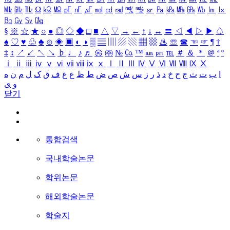
㎒
㎓
㎔
Ω
㏀
㏁
㎊
㎋
㎌
㏖
㏅
㎭
㎮
㎯
㏛
㎩
㎪
㎫
㎬
㏝
㏐
㏓
㏃
㏉
㏜
㏆
§
※
☆
★
○
●
◎
◇
◆
□
■
△
▽
→
←
↑
↓
↔
〓
◁
◀
▷
▶
♤
♠
♡
♥
♧
♣
⊙
◈
▣
◐
◑
▒
▤
▥
▨
▧
▦
▩
♨
☏
☎
☜
☞
¶
†
‡
↕
↗
↙
↖
↘
♭
♩
♪
♬
㉿
㈜
№
㏇
™
㏂
㏘
℡
＃
＆
＊
＠
ª
º
ⅰ
ⅱ
ⅲ
ⅳ
ⅴ
ⅵ
ⅶ
ⅷ
ⅸ
ⅹ
Ⅰ
Ⅱ
Ⅲ
Ⅳ
Ⅴ
Ⅵ
Ⅶ
Ⅷ
Ⅸ
Ⅹ
ا
ب
ت
ث
ج
ح
خ
د
ذ
ر
ز
س
ش
ص
ض
ط
ظ
ع
غ
ف
ق
ک
ل
م
ن
ه
و
ی
닫기
통합검색
국내학술논문
학위논문
해외학술논문
학술지