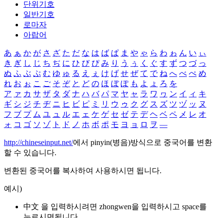
단위기호
일반기호
로마자
아랍어
あ
ぁ
か
が
さ
ざ
た
だ
な
は
ば
ぱ
ま
や
ゃ
ら
わ
ゎ
ん
い
ぃ
き
ぎ
し
じ
ち
ぢ
に
ひ
び
ぴ
み
り
う
ぅ
く
ぐ
す
ず
つ
づ
っ
ぬ
ふ
ぶ
ぷ
む
ゆ
ゅ
る
え
ぇ
け
げ
せ
ぜ
て
で
ね
へ
べ
ぺ
め
れ
お
ぉ
こ
ご
そ
ぞ
と
ど
の
ほ
ぼ
ぽ
も
よ
ょ
ろ
を
ア
ァ
カ
サ
ザ
タ
ダ
ナ
ハ
バ
パ
マ
ヤ
ャ
ラ
ワ
ヮ
ン
イ
ィ
キ
ギ
シ
ジ
チ
ヂ
ニ
ヒ
ビ
ピ
ミ
リ
ウ
ゥ
ク
グ
ス
ズ
ツ
ヅ
ッ
ヌ
フ
ブ
プ
ム
ユ
ュ
ル
エ
ェ
ケ
ゲ
セ
ゼ
テ
デ
ヘ
ベ
ペ
メ
レ
オ
ォ
コ
ゴ
ソ
ゾ
ト
ド
ノ
ホ
ボ
ポ
モ
ヨ
ョ
ロ
ヲ
―
http://chineseinput.net/
에서 pinyin(병음)방식으로 중국어를 변환
할 수 있습니다.
변환된 중국어를 복사하여 사용하시면 됩니다.
예시)
中文 을 입력하시려면
zhongwen
을 입력하시고 space를
누르시면됩니다.