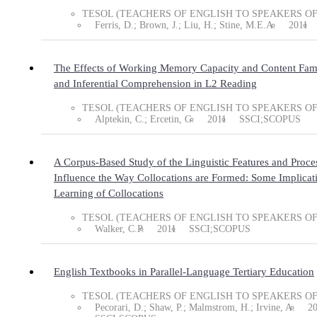
TESOL (TEACHERS OF ENGLISH TO SPEAKERS O
Ferris, D.; Brown, J.; Liu, H.; Stine, M.E.A.
2011
The Effects of Working Memory Capacity and Content Famil
and Inferential Comprehension in L2 Reading
TESOL (TEACHERS OF ENGLISH TO SPEAKERS O
Alptekin, C.; Ercetin, G.
2011
SSCI;SCOPUS
A Corpus-Based Study of the Linguistic Features and Proc
Influence the Way Collocations are Formed: Some Implicati
Learning of Collocations
TESOL (TEACHERS OF ENGLISH TO SPEAKERS O
Walker, C.P.
2011
SSCI;SCOPUS
English Textbooks in Parallel-Language Tertiary Education
TESOL (TEACHERS OF ENGLISH TO SPEAKERS O
Pecorari, D.; Shaw, P.; Malmstrom, H.; Irvine, A.
2