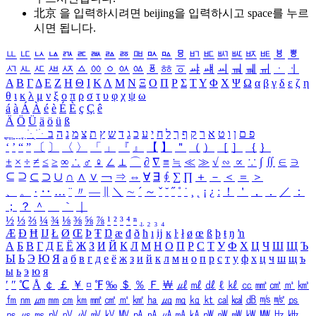
北京 을 입력하시려면
beijing
을 입력하시고 space를 누르
시면 됩니다.
ㅥ
ㅦ
ㅧ
ㅨ
ㅩ
ㅪ
ㅫ
ㅬ
ㅭ
ㅮ
ㅯ
ㅰ
ㅱ
ㅲ
ㅳ
ㅴ
ㅵ
ㅶ
ㅷ
ㅸ
ㅹ
ㅺ
ㅻ
ㅼ
ㅽ
ㅾ
ㅿ
ㆀ
ㆁ
ㆂ
ㆃ
ㆄ
ㆅ
ㆆ
ㆇ
ㆈ
ㆉ
ㆊ
ㆋ
ㆌ
ㆍ
ㆎ
Α
Β
Γ
Δ
Ε
Ζ
Η
Θ
Ι
Κ
Λ
Μ
Ν
Ξ
Ο
Π
Ρ
Σ
Τ
Υ
Φ
Χ
Ψ
Ω
α
β
γ
δ
ε
ζ
η
θ
ι
κ
λ
μ
ν
ξ
ο
π
ρ
σ
τ
υ
φ
χ
ψ
ω
á
à
Á
À
é
è
É
È
ç
Ç
ê
Ä
Ö
Ü
ä
ö
ü
ß
ְ
ֳ
ֲ
ֱ
ָ
ַ
ֵ
ֶ
ִ
ֹ
ּ
ֻ
ׂ
ׁ
ּ
ב
ה
נ
מ
צ
ת
ץ
ש
ד
ג
כ
ע
י
ח
ל
ך
ף
ק
ר
א
ט
ו
ן
ם
פ
‘
’
“
”
〔
〕
〈
〉
「
」
『
』
【
】
＂
（
）
［
］
｛
｝
±
×
÷
≠
≤
≥
∞
∴
♂
♀
∠
⊥
⌒
∂
∇
≡
≒
≪
≫
√
∽
∝
∵
∫
∬
∈
∋
⊆
⊇
⊂
⊃
∪
∩
∧
∨
￢
⇒
⇔
∀
∃
∮
∑
∏
＋
－
＜
＝
＞
、
。
·
‥
…
¨
〃
―
∥
＼
∼
´
～
ˇ
˘
˝
˚
˙
¸
˛
¡
¿
ː
！
＇
，
．
／
：
；
？
＾
＿
｀
｜
½
⅓
⅔
¼
¾
⅛
⅜
⅝
⅞
¹
²
³
⁴
ⁿ
₁
₂
₃
₄
Æ
Ð
Ħ
Ĳ
Ł
Ø
Œ
Þ
Ŧ
Ŋ
æ
đ
ð
ħ
ı
ĳ
ĸ
ŀ
ł
ø
œ
ß
þ
ŧ
ŋ
ŉ
А
Б
В
Г
Д
Е
Ё
Ж
З
И
Й
К
Л
М
Н
О
П
Р
С
Т
У
Ф
Х
Ц
Ч
Ш
Щ
Ъ
Ы
Ь
Э
Ю
Я
а
б
в
г
д
е
ё
ж
з
и
й
к
л
м
н
о
п
р
с
т
у
ф
х
ц
ч
ш
щ
ъ
ы
ь
э
ю
я
′
″
℃
Å
￠
￡
￥
¤
℉
‰
＄
％
Ｆ
￦
㎕
㎖
㎗
ℓ
㎘
㏄
㎣
㎤
㎥
㎦
㎙
㎚
㎛
㎜
㎝
㎞
㎟
㎠
㎡
㎢
㏊
㎍
㎎
㎏
㏏
㎈
㎉
㏈
㎧
㎨
㎰
㎱
㎲
㎳
㎴
㎵
㎶
㎷
㎸
㎹
㎀
㎁
㎂
㎃
㎄
㎺
㎻
㎽
㎾
㎿
㎐
㎑