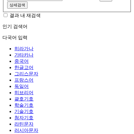
상세검색
결과 내 재검색
인기 검색어
다국어 입력
히라가나
가타카나
중국어
한글고어
그리스문자
프랑스어
독일어
히브리어
괄호기호
학술기호
기술기호
첨자기호
라틴문자
러시아문자