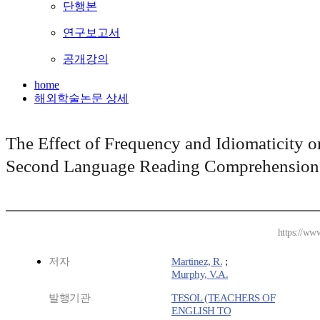
단행본
연구보고서
공개강의
home
해외학술논문 상세
The Effect of Frequency and Idiomaticity o
Second Language Reading Comprehension
https://ww
저자
Martinez, R.
;
Murphy, V.A.
발행기관
TESOL (TEACHERS OF
ENGLISH TO