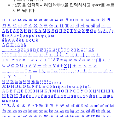
北京 을 입력하시려면
beijing
을 입력하시고 space를 누르
시면 됩니다.
ㅥ
ㅦ
ㅧ
ㅨ
ㅩ
ㅪ
ㅫ
ㅬ
ㅭ
ㅮ
ㅯ
ㅰ
ㅱ
ㅲ
ㅳ
ㅴ
ㅵ
ㅶ
ㅷ
ㅸ
ㅹ
ㅺ
ㅻ
ㅼ
ㅽ
ㅾ
ㅿ
ㆀ
ㆁ
ㆂ
ㆃ
ㆄ
ㆅ
ㆆ
ㆇ
ㆈ
ㆉ
ㆊ
ㆋ
ㆌ
ㆍ
ㆎ
Α
Β
Γ
Δ
Ε
Ζ
Η
Θ
Ι
Κ
Λ
Μ
Ν
Ξ
Ο
Π
Ρ
Σ
Τ
Υ
Φ
Χ
Ψ
Ω
α
β
γ
δ
ε
ζ
η
θ
ι
κ
λ
μ
ν
ξ
ο
π
ρ
σ
τ
υ
φ
χ
ψ
ω
á
à
Á
À
é
è
É
È
ç
Ç
ê
Ä
Ö
Ü
ä
ö
ü
ß
ְ
ֳ
ֲ
ֱ
ָ
ַ
ֵ
ֶ
ִ
ֹ
ּ
ֻ
ׂ
ׁ
ּ
ב
ה
נ
מ
צ
ת
ץ
ש
ד
ג
כ
ע
י
ח
ל
ך
ף
ק
ר
א
ט
ו
ן
ם
פ
‘
’
“
”
〔
〕
〈
〉
「
」
『
』
【
】
＂
（
）
［
］
｛
｝
±
×
÷
≠
≤
≥
∞
∴
♂
♀
∠
⊥
⌒
∂
∇
≡
≒
≪
≫
√
∽
∝
∵
∫
∬
∈
∋
⊆
⊇
⊂
⊃
∪
∩
∧
∨
￢
⇒
⇔
∀
∃
∮
∑
∏
＋
－
＜
＝
＞
、
。
·
‥
…
¨
〃
―
∥
＼
∼
´
～
ˇ
˘
˝
˚
˙
¸
˛
¡
¿
ː
！
＇
，
．
／
：
；
？
＾
＿
｀
｜
½
⅓
⅔
¼
¾
⅛
⅜
⅝
⅞
¹
²
³
⁴
ⁿ
₁
₂
₃
₄
Æ
Ð
Ħ
Ĳ
Ł
Ø
Œ
Þ
Ŧ
Ŋ
æ
đ
ð
ħ
ı
ĳ
ĸ
ŀ
ł
ø
œ
ß
þ
ŧ
ŋ
ŉ
А
Б
В
Г
Д
Е
Ё
Ж
З
И
Й
К
Л
М
Н
О
П
Р
С
Т
У
Ф
Х
Ц
Ч
Ш
Щ
Ъ
Ы
Ь
Э
Ю
Я
а
б
в
г
д
е
ё
ж
з
и
й
к
л
м
н
о
п
р
с
т
у
ф
х
ц
ч
ш
щ
ъ
ы
ь
э
ю
я
′
″
℃
Å
￠
￡
￥
¤
℉
‰
＄
％
Ｆ
￦
㎕
㎖
㎗
ℓ
㎘
㏄
㎣
㎤
㎥
㎦
㎙
㎚
㎛
㎜
㎝
㎞
㎟
㎠
㎡
㎢
㏊
㎍
㎎
㎏
㏏
㎈
㎉
㏈
㎧
㎨
㎰
㎱
㎲
㎳
㎴
㎵
㎶
㎷
㎸
㎹
㎀
㎁
㎂
㎃
㎄
㎺
㎻
㎽
㎾
㎿
㎐
㎑