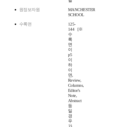
널
원정보자원
MANCHESTER
SCHOOL
수록면
125-
144 [※
수
록
면
이
p5
이
하
이
면,
Review,
Columns,
Editor's
Note,
Abstract
등
일
경
우
가