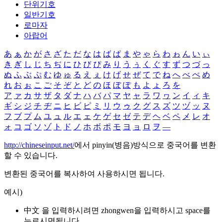
단위기호
일반기호
로마자
아랍어
あ
ぁ
か
が
さ
ざ
た
だ
な
は
ば
ぱ
ま
や
ゃ
ら
わ
ゎ
ん
い
ぃ
き
ぎ
し
じ
ち
ぢ
に
ひ
び
ぴ
み
り
う
ぅ
く
ぐ
す
ず
つ
づ
っ
ぬ
ふ
ぶ
ぷ
む
ゆ
ゅ
る
え
ぇ
け
げ
せ
ぜ
て
で
ね
へ
べ
ぺ
め
れ
お
ぉ
こ
ご
そ
ぞ
と
ど
の
ほ
ぼ
ぽ
も
よ
ょ
ろ
を
ア
ァ
カ
サ
ザ
タ
ダ
ナ
ハ
バ
パ
マ
ヤ
ャ
ラ
ワ
ヮ
ン
イ
ィ
キ
ギ
シ
ジ
チ
ヂ
ニ
ヒ
ビ
ピ
ミ
リ
ウ
ゥ
ク
グ
ス
ズ
ツ
ヅ
ッ
ヌ
フ
ブ
プ
ム
ユ
ュ
ル
エ
ェ
ケ
ゲ
セ
ゼ
テ
デ
ヘ
ベ
ペ
メ
レ
オ
ォ
コ
ゴ
ソ
ゾ
ト
ド
ノ
ホ
ボ
ポ
モ
ヨ
ョ
ロ
ヲ
―
http://chineseinput.net/
에서 pinyin(병음)방식으로 중국어를 변환
할 수 있습니다.
변환된 중국어를 복사하여 사용하시면 됩니다.
예시)
中文 을 입력하시려면
zhongwen
을 입력하시고 space를
누르시면됩니다.