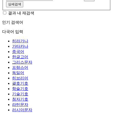
상세검색
결과 내 재검색
인기 검색어
다국어 입력
히라가나
가타카나
중국어
한글고어
그리스문자
프랑스어
독일어
히브리어
괄호기호
학술기호
기술기호
첨자기호
라틴문자
러시아문자