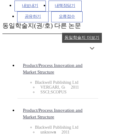
내보내기
내책장담기
공유하기
오류접수
동일학술지(권/호) 다른 논문
동일학술지 더보기
Product/Process Innovation and
Market Structure
Blackwell Publishing Ltd
VERGARI, C.
2011
SSCI;SCOPUS
Product/Process Innovation and
Market Structure
Blackwell Publishing Ltd
unknown
2011