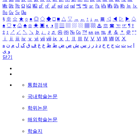
㎒
㎓
㎔
Ω
㏀
㏁
㎊
㎋
㎌
㏖
㏅
㎭
㎮
㎯
㏛
㎩
㎪
㎫
㎬
㏝
㏐
㏓
㏃
㏉
㏜
㏆
§
※
☆
★
○
●
◎
◇
◆
□
■
△
▽
→
←
↑
↓
↔
〓
◁
◀
▷
▶
♤
♠
♡
♥
♧
♣
⊙
◈
▣
◐
◑
▒
▤
▥
▨
▧
▦
▩
♨
☏
☎
☜
☞
¶
†
‡
↕
↗
↙
↖
↘
♭
♩
♪
♬
㉿
㈜
№
㏇
™
㏂
㏘
℡
＃
＆
＊
＠
ª
º
ⅰ
ⅱ
ⅲ
ⅳ
ⅴ
ⅵ
ⅶ
ⅷ
ⅸ
ⅹ
Ⅰ
Ⅱ
Ⅲ
Ⅳ
Ⅴ
Ⅵ
Ⅶ
Ⅷ
Ⅸ
Ⅹ
ا
ب
ت
ث
ج
ح
خ
د
ذ
ر
ز
س
ش
ص
ض
ط
ظ
ع
غ
ف
ق
ک
ل
م
ن
ه
و
ی
닫기
통합검색
국내학술논문
학위논문
해외학술논문
학술지