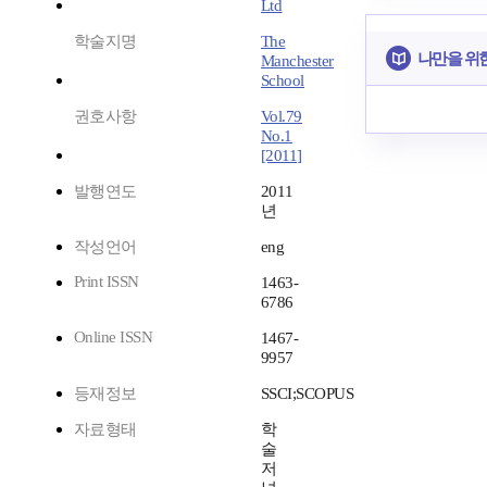
Ltd
학술지명
The
나만을 위
Manchester
School
권호사항
Vol.79
No.1
[2011]
발행연도
2011
년
작성언어
eng
Print ISSN
1463-
6786
Online ISSN
1467-
9957
등재정보
SSCI;SCOPUS
자료형태
학
술
저