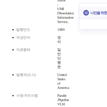
Arbor
:
UMI
나만을 위한
DIssertation
Information
Service,
발행연도
1989
작성언어
영
어
자료형태
일
반
단
행
본
발행국(도시)
United
States
of
America
서명/저자사항
Paralle
/Pipeline
VLSI