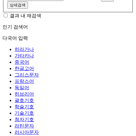
상세검색
결과 내 재검색
인기 검색어
다국어 입력
히라가나
가타카나
중국어
한글고어
그리스문자
프랑스어
독일어
히브리어
괄호기호
학술기호
기술기호
첨자기호
라틴문자
러시아문자