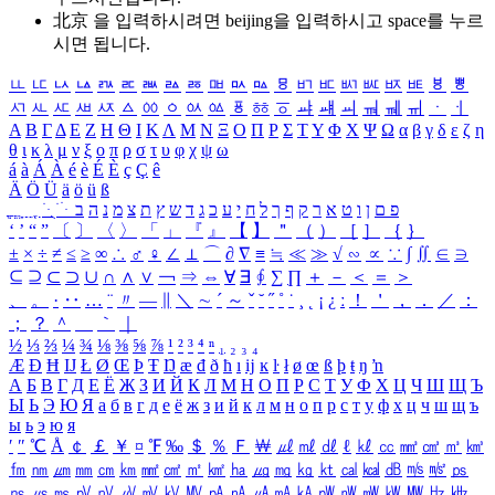
北京 을 입력하시려면
beijing
을 입력하시고 space를 누르
시면 됩니다.
ㅥ
ㅦ
ㅧ
ㅨ
ㅩ
ㅪ
ㅫ
ㅬ
ㅭ
ㅮ
ㅯ
ㅰ
ㅱ
ㅲ
ㅳ
ㅴ
ㅵ
ㅶ
ㅷ
ㅸ
ㅹ
ㅺ
ㅻ
ㅼ
ㅽ
ㅾ
ㅿ
ㆀ
ㆁ
ㆂ
ㆃ
ㆄ
ㆅ
ㆆ
ㆇ
ㆈ
ㆉ
ㆊ
ㆋ
ㆌ
ㆍ
ㆎ
Α
Β
Γ
Δ
Ε
Ζ
Η
Θ
Ι
Κ
Λ
Μ
Ν
Ξ
Ο
Π
Ρ
Σ
Τ
Υ
Φ
Χ
Ψ
Ω
α
β
γ
δ
ε
ζ
η
θ
ι
κ
λ
μ
ν
ξ
ο
π
ρ
σ
τ
υ
φ
χ
ψ
ω
á
à
Á
À
é
è
É
È
ç
Ç
ê
Ä
Ö
Ü
ä
ö
ü
ß
ְ
ֳ
ֲ
ֱ
ָ
ַ
ֵ
ֶ
ִ
ֹ
ּ
ֻ
ׂ
ׁ
ּ
ב
ה
נ
מ
צ
ת
ץ
ש
ד
ג
כ
ע
י
ח
ל
ך
ף
ק
ר
א
ט
ו
ן
ם
פ
‘
’
“
”
〔
〕
〈
〉
「
」
『
』
【
】
＂
（
）
［
］
｛
｝
±
×
÷
≠
≤
≥
∞
∴
♂
♀
∠
⊥
⌒
∂
∇
≡
≒
≪
≫
√
∽
∝
∵
∫
∬
∈
∋
⊆
⊇
⊂
⊃
∪
∩
∧
∨
￢
⇒
⇔
∀
∃
∮
∑
∏
＋
－
＜
＝
＞
、
。
·
‥
…
¨
〃
―
∥
＼
∼
´
～
ˇ
˘
˝
˚
˙
¸
˛
¡
¿
ː
！
＇
，
．
／
：
；
？
＾
＿
｀
｜
½
⅓
⅔
¼
¾
⅛
⅜
⅝
⅞
¹
²
³
⁴
ⁿ
₁
₂
₃
₄
Æ
Ð
Ħ
Ĳ
Ł
Ø
Œ
Þ
Ŧ
Ŋ
æ
đ
ð
ħ
ı
ĳ
ĸ
ŀ
ł
ø
œ
ß
þ
ŧ
ŋ
ŉ
А
Б
В
Г
Д
Е
Ё
Ж
З
И
Й
К
Л
М
Н
О
П
Р
С
Т
У
Ф
Х
Ц
Ч
Ш
Щ
Ъ
Ы
Ь
Э
Ю
Я
а
б
в
г
д
е
ё
ж
з
и
й
к
л
м
н
о
п
р
с
т
у
ф
х
ц
ч
ш
щ
ъ
ы
ь
э
ю
я
′
″
℃
Å
￠
￡
￥
¤
℉
‰
＄
％
Ｆ
￦
㎕
㎖
㎗
ℓ
㎘
㏄
㎣
㎤
㎥
㎦
㎙
㎚
㎛
㎜
㎝
㎞
㎟
㎠
㎡
㎢
㏊
㎍
㎎
㎏
㏏
㎈
㎉
㏈
㎧
㎨
㎰
㎱
㎲
㎳
㎴
㎵
㎶
㎷
㎸
㎹
㎀
㎁
㎂
㎃
㎄
㎺
㎻
㎽
㎾
㎿
㎐
㎑