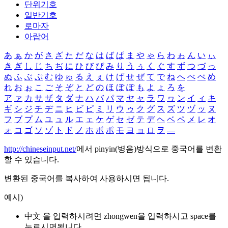
단위기호
일반기호
로마자
아랍어
あ
ぁ
か
が
さ
ざ
た
だ
な
は
ば
ぱ
ま
や
ゃ
ら
わ
ゎ
ん
い
ぃ
き
ぎ
し
じ
ち
ぢ
に
ひ
び
ぴ
み
り
う
ぅ
く
ぐ
す
ず
つ
づ
っ
ぬ
ふ
ぶ
ぷ
む
ゆ
ゅ
る
え
ぇ
け
げ
せ
ぜ
て
で
ね
へ
べ
ぺ
め
れ
お
ぉ
こ
ご
そ
ぞ
と
ど
の
ほ
ぼ
ぽ
も
よ
ょ
ろ
を
ア
ァ
カ
サ
ザ
タ
ダ
ナ
ハ
バ
パ
マ
ヤ
ャ
ラ
ワ
ヮ
ン
イ
ィ
キ
ギ
シ
ジ
チ
ヂ
ニ
ヒ
ビ
ピ
ミ
リ
ウ
ゥ
ク
グ
ス
ズ
ツ
ヅ
ッ
ヌ
フ
ブ
プ
ム
ユ
ュ
ル
エ
ェ
ケ
ゲ
セ
ゼ
テ
デ
ヘ
ベ
ペ
メ
レ
オ
ォ
コ
ゴ
ソ
ゾ
ト
ド
ノ
ホ
ボ
ポ
モ
ヨ
ョ
ロ
ヲ
―
http://chineseinput.net/
에서 pinyin(병음)방식으로 중국어를 변환
할 수 있습니다.
변환된 중국어를 복사하여 사용하시면 됩니다.
예시)
中文 을 입력하시려면
zhongwen
을 입력하시고 space를
누르시면됩니다.