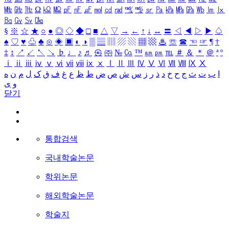
㎒
㎓
㎔
Ω
㏀
㏁
㎊
㎋
㎌
㏖
㏅
㎭
㎮
㎯
㏛
㎩
㎪
㎫
㎬
㏝
㏐
㏓
㏃
㏉
㏜
㏆
§
※
☆
★
○
●
◎
◇
◆
□
■
△
▽
→
←
↑
↓
↔
〓
◁
◀
▷
▶
♤
♠
♡
♥
♧
♣
⊙
◈
▣
◐
◑
▒
▤
▥
▨
▧
▦
▩
♨
☏
☎
☜
☞
¶
†
‡
↕
↗
↙
↖
↘
♭
♩
♪
♬
㉿
㈜
№
㏇
™
㏂
㏘
℡
＃
＆
＊
＠
ª
º
ⅰ
ⅱ
ⅲ
ⅳ
ⅴ
ⅵ
ⅶ
ⅷ
ⅸ
ⅹ
Ⅰ
Ⅱ
Ⅲ
Ⅳ
Ⅴ
Ⅵ
Ⅶ
Ⅷ
Ⅸ
Ⅹ
ا
ب
ت
ث
ج
ح
خ
د
ذ
ر
ز
س
ش
ص
ض
ط
ظ
ع
غ
ف
ق
ک
ل
م
ن
ه
و
ی
닫기
통합검색
국내학술논문
학위논문
해외학술논문
학술지