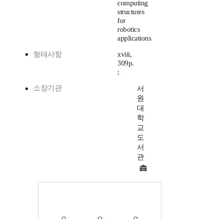
computing
structures
for
robotics
applications
형태사항
xviii,
309p.
;
소장기관
서
원
대
학
교
도
서
관