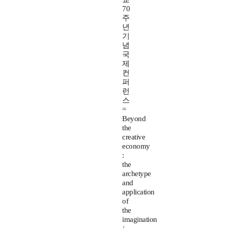
70
주
년
기
념
국
제
컨
퍼
런
스
=
Beyond
the
creative
economy
:
the
archetype
and
application
of
the
imagination