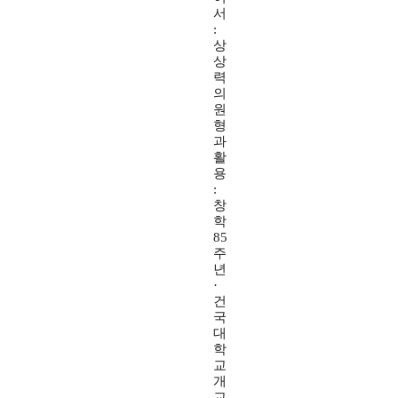
서
:
상
상
력
의
원
형
과
활
용
:
창
학
85
주
년
·
건
국
대
학
교
개
교