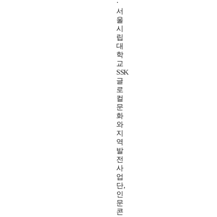
·
서
울
시
립
대
학
교
SSK
글
로
컬
문
화
와
지
역
발
전
사
업
단,
인
문
콘