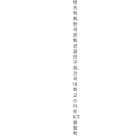
텐
츠
학
회,
한
국
문
화
관
광
연
구
원,
건
국
대
학
교
스
마
트
ICT
융
합
학