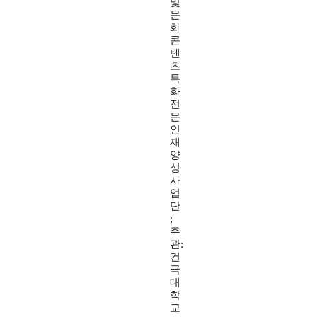
및
문
화
콘
텐
츠
특
화
전
문
인
재
양
성
사
업
단
;
주
관:
건
국
대
학
교