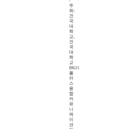
/
주
최:
건
국
대
학
교,
건
국
대
학
교
BK21
플
러
스
융
합
커
뮤
니
케
이
션