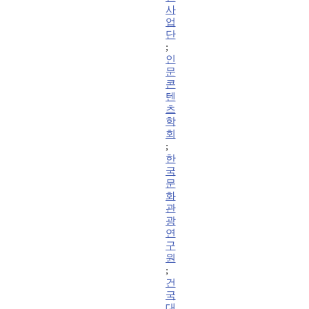
사
업
단
;
인
문
콘
텐
츠
학
회
;
한
국
문
화
관
광
연
구
원
;
건
국
대