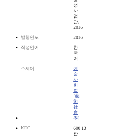
성
사
업
단,
2016
발행연도
2016
작성언어
한
국
어
주제어
예
술
사
회
학
[藝
術
社
會
學]
KDC
600.13
판