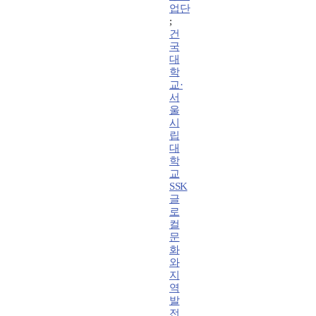
업단
;
건
국
대
학
교·
서
울
시
립
대
학
교
SSK
글
로
컬
문
화
와
지
역
발
전