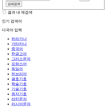
상세검색
결과 내 재검색
인기 검색어
다국어 입력
히라가나
가타카나
중국어
한글고어
그리스문자
프랑스어
독일어
히브리어
괄호기호
학술기호
기술기호
첨자기호
라틴문자
러시아문자