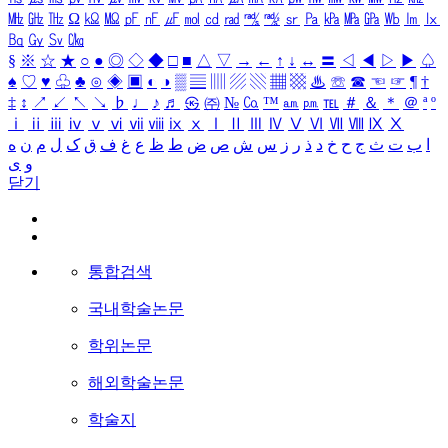
㎒
㎓
㎔
Ω
㏀
㏁
㎊
㎋
㎌
㏖
㏅
㎭
㎮
㎯
㏛
㎩
㎪
㎫
㎬
㏝
㏐
㏓
㏃
㏉
㏜
㏆
§
※
☆
★
○
●
◎
◇
◆
□
■
△
▽
→
←
↑
↓
↔
〓
◁
◀
▷
▶
♤
♠
♡
♥
♧
♣
⊙
◈
▣
◐
◑
▒
▤
▥
▨
▧
▦
▩
♨
☏
☎
☜
☞
¶
†
‡
↕
↗
↙
↖
↘
♭
♩
♪
♬
㉿
㈜
№
㏇
™
㏂
㏘
℡
＃
＆
＊
＠
ª
º
ⅰ
ⅱ
ⅲ
ⅳ
ⅴ
ⅵ
ⅶ
ⅷ
ⅸ
ⅹ
Ⅰ
Ⅱ
Ⅲ
Ⅳ
Ⅴ
Ⅵ
Ⅶ
Ⅷ
Ⅸ
Ⅹ
ا
ب
ت
ث
ج
ح
خ
د
ذ
ر
ز
س
ش
ص
ض
ط
ظ
ع
غ
ف
ق
ک
ل
م
ن
ه
و
ی
닫기
통합검색
국내학술논문
학위논문
해외학술논문
학술지