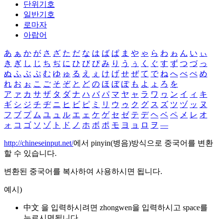
단위기호
일반기호
로마자
아랍어
あ
ぁ
か
が
さ
ざ
た
だ
な
は
ば
ぱ
ま
や
ゃ
ら
わ
ゎ
ん
い
ぃ
き
ぎ
し
じ
ち
ぢ
に
ひ
び
ぴ
み
り
う
ぅ
く
ぐ
す
ず
つ
づ
っ
ぬ
ふ
ぶ
ぷ
む
ゆ
ゅ
る
え
ぇ
け
げ
せ
ぜ
て
で
ね
へ
べ
ぺ
め
れ
お
ぉ
こ
ご
そ
ぞ
と
ど
の
ほ
ぼ
ぽ
も
よ
ょ
ろ
を
ア
ァ
カ
サ
ザ
タ
ダ
ナ
ハ
バ
パ
マ
ヤ
ャ
ラ
ワ
ヮ
ン
イ
ィ
キ
ギ
シ
ジ
チ
ヂ
ニ
ヒ
ビ
ピ
ミ
リ
ウ
ゥ
ク
グ
ス
ズ
ツ
ヅ
ッ
ヌ
フ
ブ
プ
ム
ユ
ュ
ル
エ
ェ
ケ
ゲ
セ
ゼ
テ
デ
ヘ
ベ
ペ
メ
レ
オ
ォ
コ
ゴ
ソ
ゾ
ト
ド
ノ
ホ
ボ
ポ
モ
ヨ
ョ
ロ
ヲ
―
http://chineseinput.net/
에서 pinyin(병음)방식으로 중국어를 변환
할 수 있습니다.
변환된 중국어를 복사하여 사용하시면 됩니다.
예시)
中文 을 입력하시려면
zhongwen
을 입력하시고 space를
누르시면됩니다.