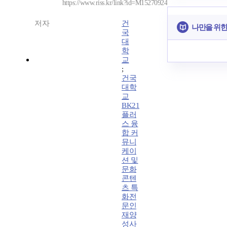
https://www.riss.kr/link?id=M15270924
저자
건
나만을 위한
국
대
학
교
;
건국
대학
교
BK21
플러
스 융
합 커
뮤니
케이
션 및
문화
콘텐
츠 특
화전
문인
재양
성사