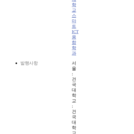
학
교
스
마
트
ICT
융
합
학
과
발행사항
서
울
:
건
국
대
학
교
:
건
국
대
학
교