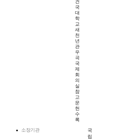
건
국
대
학
교
새
천
년
관
우
곡
국
제
회
의
실
참
고
문
헌
수
록
소장기관
국
립