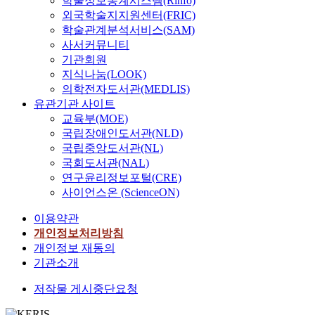
학술정보통계시스템(Rinfo)
외국학술지지원센터(FRIC)
학술관계분석서비스(SAM)
사서커뮤니티
기관회원
지식나눔(LOOK)
의학전자도서관(MEDLIS)
유관기관 사이트
교육부(MOE)
국립장애인도서관(NLD)
국립중앙도서관(NL)
국회도서관(NAL)
연구윤리정보포털(CRE)
사이언스온 (ScienceON)
이용약관
개인정보처리방침
개인정보 재동의
기관소개
저작물 게시중단요청