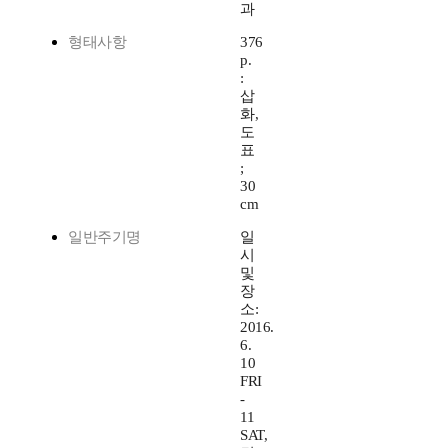
과
형태사항
376
p.
:
삽
화,
도
표
;
30
cm
일반주기명
일
시
및
장
소:
2016.
6.
10
FRI
-
11
SAT,