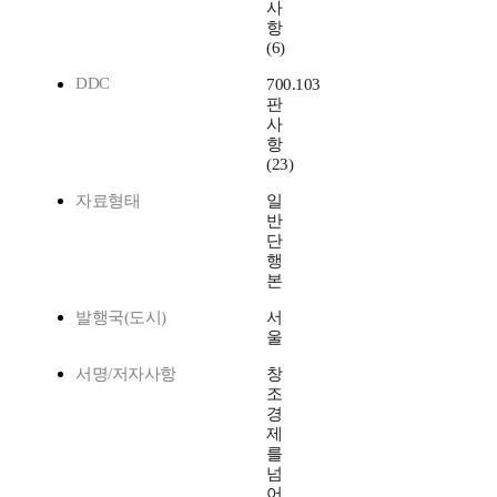
사
항
(6)
DDC
700.103
판
사
항
(23)
자료형태
일
반
단
행
본
발행국(도시)
서
울
서명/저자사항
창
조
경
제
를
넘
어