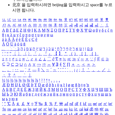
北京 을 입력하시려면
beijing
을 입력하시고 space를 누르
시면 됩니다.
ㅥ
ㅦ
ㅧ
ㅨ
ㅩ
ㅪ
ㅫ
ㅬ
ㅭ
ㅮ
ㅯ
ㅰ
ㅱ
ㅲ
ㅳ
ㅴ
ㅵ
ㅶ
ㅷ
ㅸ
ㅹ
ㅺ
ㅻ
ㅼ
ㅽ
ㅾ
ㅿ
ㆀ
ㆁ
ㆂ
ㆃ
ㆄ
ㆅ
ㆆ
ㆇ
ㆈ
ㆉ
ㆊ
ㆋ
ㆌ
ㆍ
ㆎ
Α
Β
Γ
Δ
Ε
Ζ
Η
Θ
Ι
Κ
Λ
Μ
Ν
Ξ
Ο
Π
Ρ
Σ
Τ
Υ
Φ
Χ
Ψ
Ω
α
β
γ
δ
ε
ζ
η
θ
ι
κ
λ
μ
ν
ξ
ο
π
ρ
σ
τ
υ
φ
χ
ψ
ω
á
à
Á
À
é
è
É
È
ç
Ç
ê
Ä
Ö
Ü
ä
ö
ü
ß
ְ
ֳ
ֲ
ֱ
ָ
ַ
ֵ
ֶ
ִ
ֹ
ּ
ֻ
ׂ
ׁ
ּ
ב
ה
נ
מ
צ
ת
ץ
ש
ד
ג
כ
ע
י
ח
ל
ך
ף
ק
ר
א
ט
ו
ן
ם
פ
‘
’
“
”
〔
〕
〈
〉
「
」
『
』
【
】
＂
（
）
［
］
｛
｝
±
×
÷
≠
≤
≥
∞
∴
♂
♀
∠
⊥
⌒
∂
∇
≡
≒
≪
≫
√
∽
∝
∵
∫
∬
∈
∋
⊆
⊇
⊂
⊃
∪
∩
∧
∨
￢
⇒
⇔
∀
∃
∮
∑
∏
＋
－
＜
＝
＞
、
。
·
‥
…
¨
〃
―
∥
＼
∼
´
～
ˇ
˘
˝
˚
˙
¸
˛
¡
¿
ː
！
＇
，
．
／
：
；
？
＾
＿
｀
｜
½
⅓
⅔
¼
¾
⅛
⅜
⅝
⅞
¹
²
³
⁴
ⁿ
₁
₂
₃
₄
Æ
Ð
Ħ
Ĳ
Ł
Ø
Œ
Þ
Ŧ
Ŋ
æ
đ
ð
ħ
ı
ĳ
ĸ
ŀ
ł
ø
œ
ß
þ
ŧ
ŋ
ŉ
А
Б
В
Г
Д
Е
Ё
Ж
З
И
Й
К
Л
М
Н
О
П
Р
С
Т
У
Ф
Х
Ц
Ч
Ш
Щ
Ъ
Ы
Ь
Э
Ю
Я
а
б
в
г
д
е
ё
ж
з
и
й
к
л
м
н
о
п
р
с
т
у
ф
х
ц
ч
ш
щ
ъ
ы
ь
э
ю
я
′
″
℃
Å
￠
￡
￥
¤
℉
‰
＄
％
Ｆ
￦
㎕
㎖
㎗
ℓ
㎘
㏄
㎣
㎤
㎥
㎦
㎙
㎚
㎛
㎜
㎝
㎞
㎟
㎠
㎡
㎢
㏊
㎍
㎎
㎏
㏏
㎈
㎉
㏈
㎧
㎨
㎰
㎱
㎲
㎳
㎴
㎵
㎶
㎷
㎸
㎹
㎀
㎁
㎂
㎃
㎄
㎺
㎻
㎽
㎾
㎿
㎐
㎑