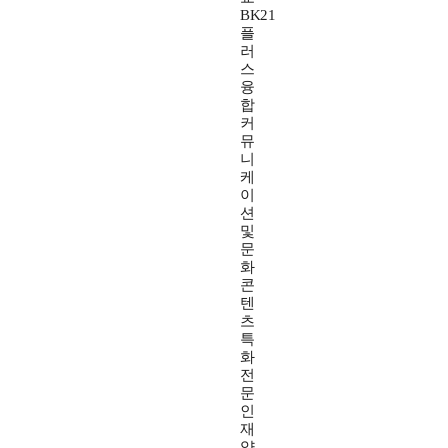
BK21
플
러
스
융
합
커
뮤
니
케
이
션
및
문
화
콘
텐
츠
특
화
전
문
인
재
양