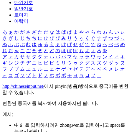
단위기호
일반기호
로마자
아랍어
あ
ぁ
か
が
さ
ざ
た
だ
な
は
ば
ぱ
ま
や
ゃ
ら
わ
ゎ
ん
い
ぃ
き
ぎ
し
じ
ち
ぢ
に
ひ
び
ぴ
み
り
う
ぅ
く
ぐ
す
ず
つ
づ
っ
ぬ
ふ
ぶ
ぷ
む
ゆ
ゅ
る
え
ぇ
け
げ
せ
ぜ
て
で
ね
へ
べ
ぺ
め
れ
お
ぉ
こ
ご
そ
ぞ
と
ど
の
ほ
ぼ
ぽ
も
よ
ょ
ろ
を
ア
ァ
カ
サ
ザ
タ
ダ
ナ
ハ
バ
パ
マ
ヤ
ャ
ラ
ワ
ヮ
ン
イ
ィ
キ
ギ
シ
ジ
チ
ヂ
ニ
ヒ
ビ
ピ
ミ
リ
ウ
ゥ
ク
グ
ス
ズ
ツ
ヅ
ッ
ヌ
フ
ブ
プ
ム
ユ
ュ
ル
エ
ェ
ケ
ゲ
セ
ゼ
テ
デ
ヘ
ベ
ペ
メ
レ
オ
ォ
コ
ゴ
ソ
ゾ
ト
ド
ノ
ホ
ボ
ポ
モ
ヨ
ョ
ロ
ヲ
―
http://chineseinput.net/
에서 pinyin(병음)방식으로 중국어를 변환
할 수 있습니다.
변환된 중국어를 복사하여 사용하시면 됩니다.
예시)
中文 을 입력하시려면
zhongwen
을 입력하시고 space를
누르시면됩니다.