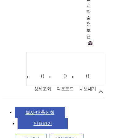
교
학
술
정
보
관
0
0
0
상세조회
다운로드
내보내기
복사/대출신청
인용하기