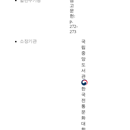
일반주기명
참
고
문
헌:
p.
272-
273
소장기관
국
립
중
앙
도
서
관
한
국
전
통
문
화
대
학