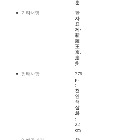
훈
기타서명
한
자
표
제:
新
羅
王
京,
慶
州
형태사항
276
p.
:
천
연
색
삽
화
;
22
cm