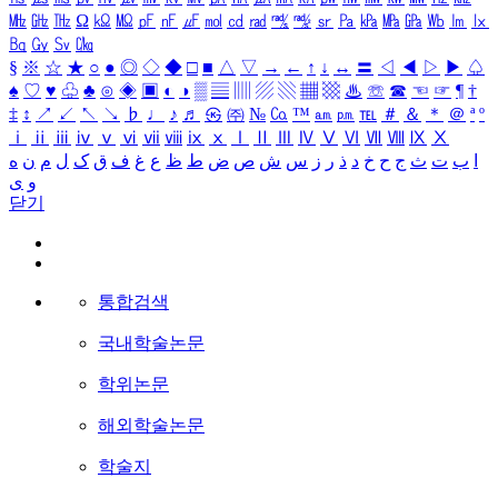
㎒
㎓
㎔
Ω
㏀
㏁
㎊
㎋
㎌
㏖
㏅
㎭
㎮
㎯
㏛
㎩
㎪
㎫
㎬
㏝
㏐
㏓
㏃
㏉
㏜
㏆
§
※
☆
★
○
●
◎
◇
◆
□
■
△
▽
→
←
↑
↓
↔
〓
◁
◀
▷
▶
♤
♠
♡
♥
♧
♣
⊙
◈
▣
◐
◑
▒
▤
▥
▨
▧
▦
▩
♨
☏
☎
☜
☞
¶
†
‡
↕
↗
↙
↖
↘
♭
♩
♪
♬
㉿
㈜
№
㏇
™
㏂
㏘
℡
＃
＆
＊
＠
ª
º
ⅰ
ⅱ
ⅲ
ⅳ
ⅴ
ⅵ
ⅶ
ⅷ
ⅸ
ⅹ
Ⅰ
Ⅱ
Ⅲ
Ⅳ
Ⅴ
Ⅵ
Ⅶ
Ⅷ
Ⅸ
Ⅹ
ا
ب
ت
ث
ج
ح
خ
د
ذ
ر
ز
س
ش
ص
ض
ط
ظ
ع
غ
ف
ق
ک
ل
م
ن
ه
و
ی
닫기
통합검색
국내학술논문
학위논문
해외학술논문
학술지