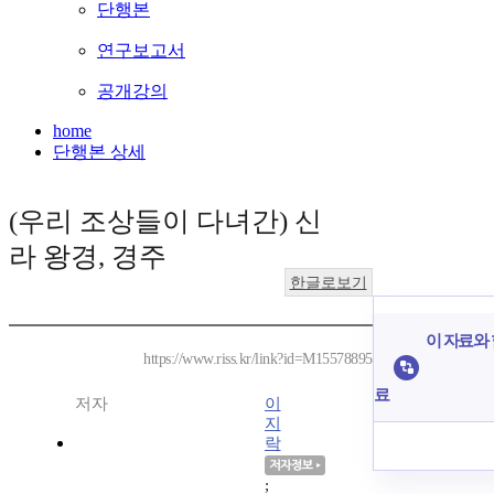
단행본
연구보고서
공개강의
home
단행본 상세
(우리 조상들이 다녀간) 신
라 왕경, 경주
한글로보기
이 자료와 
https://www.riss.kr/link?id=M15578895
료
저자
이
지
락
;