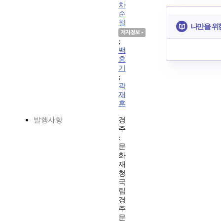
차
순
철
나만을 위
;
백
흥
기
;
곽
재
훈
발행사항
경
주
:
문
화
재
청
국
립
경
주
문