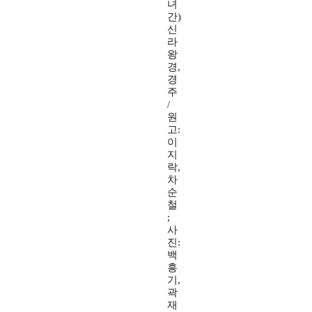
녀
간)
신
라
왕
경,
경
주
/
원
고:
이
지
락,
차
순
철
;
사
진:
백
흥
기,
곽
재