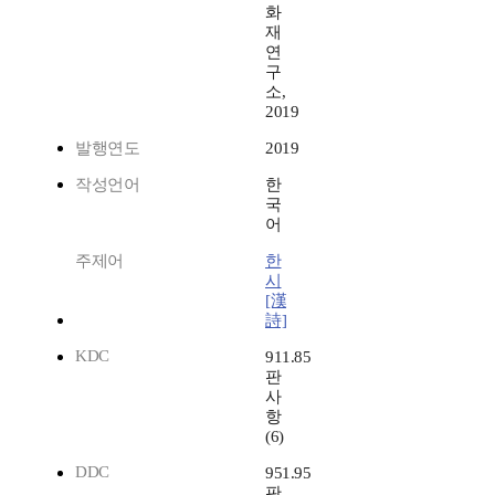
화
재
연
구
소,
2019
발행연도
2019
작성언어
한
국
어
주제어
한
시
[漢
詩]
KDC
911.85
판
사
항
(6)
DDC
951.95
판