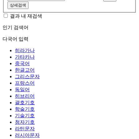
상세검색
결과 내 재검색
인기 검색어
다국어 입력
히라가나
가타카나
중국어
한글고어
그리스문자
프랑스어
독일어
히브리어
괄호기호
학술기호
기술기호
첨자기호
라틴문자
러시아문자