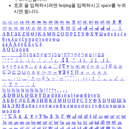
北京 을 입력하시려면
beijing
을 입력하시고 space를 누르
시면 됩니다.
ㅥ
ㅦ
ㅧ
ㅨ
ㅩ
ㅪ
ㅫ
ㅬ
ㅭ
ㅮ
ㅯ
ㅰ
ㅱ
ㅲ
ㅳ
ㅴ
ㅵ
ㅶ
ㅷ
ㅸ
ㅹ
ㅺ
ㅻ
ㅼ
ㅽ
ㅾ
ㅿ
ㆀ
ㆁ
ㆂ
ㆃ
ㆄ
ㆅ
ㆆ
ㆇ
ㆈ
ㆉ
ㆊ
ㆋ
ㆌ
ㆍ
ㆎ
Α
Β
Γ
Δ
Ε
Ζ
Η
Θ
Ι
Κ
Λ
Μ
Ν
Ξ
Ο
Π
Ρ
Σ
Τ
Υ
Φ
Χ
Ψ
Ω
α
β
γ
δ
ε
ζ
η
θ
ι
κ
λ
μ
ν
ξ
ο
π
ρ
σ
τ
υ
φ
χ
ψ
ω
á
à
Á
À
é
è
É
È
ç
Ç
ê
Ä
Ö
Ü
ä
ö
ü
ß
ְ
ֳ
ֲ
ֱ
ָ
ַ
ֵ
ֶ
ִ
ֹ
ּ
ֻ
ׂ
ׁ
ּ
ב
ה
נ
מ
צ
ת
ץ
ש
ד
ג
כ
ע
י
ח
ל
ך
ף
ק
ר
א
ט
ו
ן
ם
פ
‘
’
“
”
〔
〕
〈
〉
「
」
『
』
【
】
＂
（
）
［
］
｛
｝
±
×
÷
≠
≤
≥
∞
∴
♂
♀
∠
⊥
⌒
∂
∇
≡
≒
≪
≫
√
∽
∝
∵
∫
∬
∈
∋
⊆
⊇
⊂
⊃
∪
∩
∧
∨
￢
⇒
⇔
∀
∃
∮
∑
∏
＋
－
＜
＝
＞
、
。
·
‥
…
¨
〃
―
∥
＼
∼
´
～
ˇ
˘
˝
˚
˙
¸
˛
¡
¿
ː
！
＇
，
．
／
：
；
？
＾
＿
｀
｜
½
⅓
⅔
¼
¾
⅛
⅜
⅝
⅞
¹
²
³
⁴
ⁿ
₁
₂
₃
₄
Æ
Ð
Ħ
Ĳ
Ł
Ø
Œ
Þ
Ŧ
Ŋ
æ
đ
ð
ħ
ı
ĳ
ĸ
ŀ
ł
ø
œ
ß
þ
ŧ
ŋ
ŉ
А
Б
В
Г
Д
Е
Ё
Ж
З
И
Й
К
Л
М
Н
О
П
Р
С
Т
У
Ф
Х
Ц
Ч
Ш
Щ
Ъ
Ы
Ь
Э
Ю
Я
а
б
в
г
д
е
ё
ж
з
и
й
к
л
м
н
о
п
р
с
т
у
ф
х
ц
ч
ш
щ
ъ
ы
ь
э
ю
я
′
″
℃
Å
￠
￡
￥
¤
℉
‰
＄
％
Ｆ
￦
㎕
㎖
㎗
ℓ
㎘
㏄
㎣
㎤
㎥
㎦
㎙
㎚
㎛
㎜
㎝
㎞
㎟
㎠
㎡
㎢
㏊
㎍
㎎
㎏
㏏
㎈
㎉
㏈
㎧
㎨
㎰
㎱
㎲
㎳
㎴
㎵
㎶
㎷
㎸
㎹
㎀
㎁
㎂
㎃
㎄
㎺
㎻
㎽
㎾
㎿
㎐
㎑