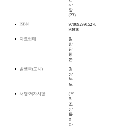
사
항
(23)
ISBN
9788929915278
93910
자료형태
일
반
단
행
본
발행국(도시)
경
상
북
도
서명/저자사항
(우
리
조
상
들
이
다