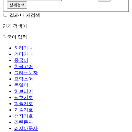
상세검색
결과 내 재검색
인기 검색어
다국어 입력
히라가나
가타카나
중국어
한글고어
그리스문자
프랑스어
독일어
히브리어
괄호기호
학술기호
기술기호
첨자기호
라틴문자
러시아문자