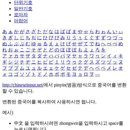
단위기호
일반기호
로마자
아랍어
あ
ぁ
か
が
さ
ざ
た
だ
な
は
ば
ぱ
ま
や
ゃ
ら
わ
ゎ
ん
い
ぃ
き
ぎ
し
じ
ち
ぢ
に
ひ
び
ぴ
み
り
う
ぅ
く
ぐ
す
ず
つ
づ
っ
ぬ
ふ
ぶ
ぷ
む
ゆ
ゅ
る
え
ぇ
け
げ
せ
ぜ
て
で
ね
へ
べ
ぺ
め
れ
お
ぉ
こ
ご
そ
ぞ
と
ど
の
ほ
ぼ
ぽ
も
よ
ょ
ろ
を
ア
ァ
カ
サ
ザ
タ
ダ
ナ
ハ
バ
パ
マ
ヤ
ャ
ラ
ワ
ヮ
ン
イ
ィ
キ
ギ
シ
ジ
チ
ヂ
ニ
ヒ
ビ
ピ
ミ
リ
ウ
ゥ
ク
グ
ス
ズ
ツ
ヅ
ッ
ヌ
フ
ブ
プ
ム
ユ
ュ
ル
エ
ェ
ケ
ゲ
セ
ゼ
テ
デ
ヘ
ベ
ペ
メ
レ
オ
ォ
コ
ゴ
ソ
ゾ
ト
ド
ノ
ホ
ボ
ポ
モ
ヨ
ョ
ロ
ヲ
―
http://chineseinput.net/
에서 pinyin(병음)방식으로 중국어를 변환
할 수 있습니다.
변환된 중국어를 복사하여 사용하시면 됩니다.
예시)
中文 을 입력하시려면
zhongwen
을 입력하시고 space를
누르시면됩니다.