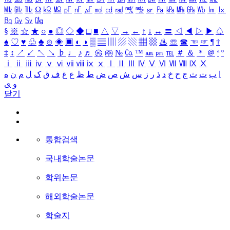
㎒
㎓
㎔
Ω
㏀
㏁
㎊
㎋
㎌
㏖
㏅
㎭
㎮
㎯
㏛
㎩
㎪
㎫
㎬
㏝
㏐
㏓
㏃
㏉
㏜
㏆
§
※
☆
★
○
●
◎
◇
◆
□
■
△
▽
→
←
↑
↓
↔
〓
◁
◀
▷
▶
♤
♠
♡
♥
♧
♣
⊙
◈
▣
◐
◑
▒
▤
▥
▨
▧
▦
▩
♨
☏
☎
☜
☞
¶
†
‡
↕
↗
↙
↖
↘
♭
♩
♪
♬
㉿
㈜
№
㏇
™
㏂
㏘
℡
＃
＆
＊
＠
ª
º
ⅰ
ⅱ
ⅲ
ⅳ
ⅴ
ⅵ
ⅶ
ⅷ
ⅸ
ⅹ
Ⅰ
Ⅱ
Ⅲ
Ⅳ
Ⅴ
Ⅵ
Ⅶ
Ⅷ
Ⅸ
Ⅹ
ا
ب
ت
ث
ج
ح
خ
د
ذ
ر
ز
س
ش
ص
ض
ط
ظ
ع
غ
ف
ق
ک
ل
م
ن
ه
و
ی
닫기
통합검색
국내학술논문
학위논문
해외학술논문
학술지