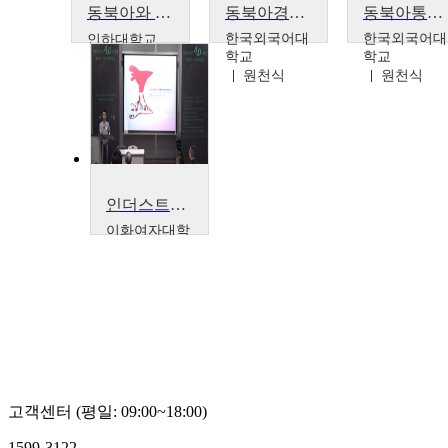
동북아와 한일관계
동북아경제협력론
동북아통상론
한국외국어대
한국외국어대
인하대학교
학교
학교
김웅희
원천식
원천식
인더스트리 4.0 시대의 디자인 크리에이티브 #1: 3DP 시대, 콘텐츠의 변화와 비지니스
이화여자대학
교
최성권
고객센터 (평일: 09:00~18:00)
1599-3122