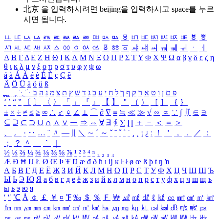
北京 을 입력하시려면
beijing
을 입력하시고 space를 누르
시면 됩니다.
ㅥ
ㅦ
ㅧ
ㅨ
ㅩ
ㅪ
ㅫ
ㅬ
ㅭ
ㅮ
ㅯ
ㅰ
ㅱ
ㅲ
ㅳ
ㅴ
ㅵ
ㅶ
ㅷ
ㅸ
ㅹ
ㅺ
ㅻ
ㅼ
ㅽ
ㅾ
ㅿ
ㆀ
ㆁ
ㆂ
ㆃ
ㆄ
ㆅ
ㆆ
ㆇ
ㆈ
ㆉ
ㆊ
ㆋ
ㆌ
ㆍ
ㆎ
Α
Β
Γ
Δ
Ε
Ζ
Η
Θ
Ι
Κ
Λ
Μ
Ν
Ξ
Ο
Π
Ρ
Σ
Τ
Υ
Φ
Χ
Ψ
Ω
α
β
γ
δ
ε
ζ
η
θ
ι
κ
λ
μ
ν
ξ
ο
π
ρ
σ
τ
υ
φ
χ
ψ
ω
á
à
Á
À
é
è
É
È
ç
Ç
ê
Ä
Ö
Ü
ä
ö
ü
ß
ְ
ֳ
ֲ
ֱ
ָ
ַ
ֵ
ֶ
ִ
ֹ
ּ
ֻ
ׂ
ׁ
ּ
ב
ה
נ
מ
צ
ת
ץ
ש
ד
ג
כ
ע
י
ח
ל
ך
ף
ק
ר
א
ט
ו
ן
ם
פ
‘
’
“
”
〔
〕
〈
〉
「
」
『
』
【
】
＂
（
）
［
］
｛
｝
±
×
÷
≠
≤
≥
∞
∴
♂
♀
∠
⊥
⌒
∂
∇
≡
≒
≪
≫
√
∽
∝
∵
∫
∬
∈
∋
⊆
⊇
⊂
⊃
∪
∩
∧
∨
￢
⇒
⇔
∀
∃
∮
∑
∏
＋
－
＜
＝
＞
、
。
·
‥
…
¨
〃
―
∥
＼
∼
´
～
ˇ
˘
˝
˚
˙
¸
˛
¡
¿
ː
！
＇
，
．
／
：
；
？
＾
＿
｀
｜
½
⅓
⅔
¼
¾
⅛
⅜
⅝
⅞
¹
²
³
⁴
ⁿ
₁
₂
₃
₄
Æ
Ð
Ħ
Ĳ
Ł
Ø
Œ
Þ
Ŧ
Ŋ
æ
đ
ð
ħ
ı
ĳ
ĸ
ŀ
ł
ø
œ
ß
þ
ŧ
ŋ
ŉ
А
Б
В
Г
Д
Е
Ё
Ж
З
И
Й
К
Л
М
Н
О
П
Р
С
Т
У
Ф
Х
Ц
Ч
Ш
Щ
Ъ
Ы
Ь
Э
Ю
Я
а
б
в
г
д
е
ё
ж
з
и
й
к
л
м
н
о
п
р
с
т
у
ф
х
ц
ч
ш
щ
ъ
ы
ь
э
ю
я
′
″
℃
Å
￠
￡
￥
¤
℉
‰
＄
％
Ｆ
￦
㎕
㎖
㎗
ℓ
㎘
㏄
㎣
㎤
㎥
㎦
㎙
㎚
㎛
㎜
㎝
㎞
㎟
㎠
㎡
㎢
㏊
㎍
㎎
㎏
㏏
㎈
㎉
㏈
㎧
㎨
㎰
㎱
㎲
㎳
㎴
㎵
㎶
㎷
㎸
㎹
㎀
㎁
㎂
㎃
㎄
㎺
㎻
㎽
㎾
㎿
㎐
㎑