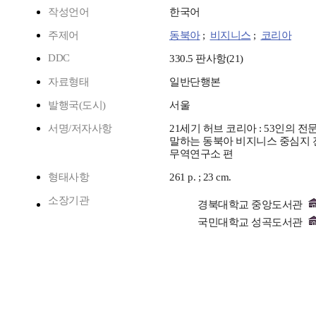
작성언어
한국어
주제어
동북아
;
비지니스
;
코리아
DDC
330.5 판사항(21)
자료형태
일반단행본
발행국(도시)
서울
서명/저자사항
21세기 허브 코리아 : 53인의 
말하는 동북아 비지니스 중심지 전
무역연구소 편
형태사항
261 p. ; 23 cm.
소장기관
경북대학교 중앙도서관
국민대학교 성곡도서관