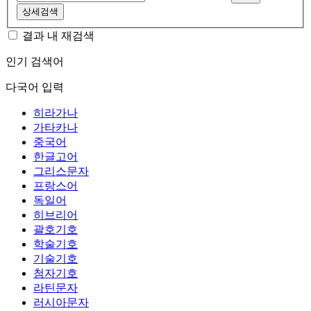
상세검색
결과 내 재검색
인기 검색어
다국어 입력
히라가나
가타카나
중국어
한글고어
그리스문자
프랑스어
독일어
히브리어
괄호기호
학술기호
기술기호
첨자기호
라틴문자
러시아문자