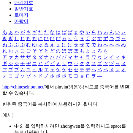
단위기호
일반기호
로마자
아랍어
あ
ぁ
か
が
さ
ざ
た
だ
な
は
ば
ぱ
ま
や
ゃ
ら
わ
ゎ
ん
い
ぃ
き
ぎ
し
じ
ち
ぢ
に
ひ
び
ぴ
み
り
う
ぅ
く
ぐ
す
ず
つ
づ
っ
ぬ
ふ
ぶ
ぷ
む
ゆ
ゅ
る
え
ぇ
け
げ
せ
ぜ
て
で
ね
へ
べ
ぺ
め
れ
お
ぉ
こ
ご
そ
ぞ
と
ど
の
ほ
ぼ
ぽ
も
よ
ょ
ろ
を
ア
ァ
カ
サ
ザ
タ
ダ
ナ
ハ
バ
パ
マ
ヤ
ャ
ラ
ワ
ヮ
ン
イ
ィ
キ
ギ
シ
ジ
チ
ヂ
ニ
ヒ
ビ
ピ
ミ
リ
ウ
ゥ
ク
グ
ス
ズ
ツ
ヅ
ッ
ヌ
フ
ブ
プ
ム
ユ
ュ
ル
エ
ェ
ケ
ゲ
セ
ゼ
テ
デ
ヘ
ベ
ペ
メ
レ
オ
ォ
コ
ゴ
ソ
ゾ
ト
ド
ノ
ホ
ボ
ポ
モ
ヨ
ョ
ロ
ヲ
―
http://chineseinput.net/
에서 pinyin(병음)방식으로 중국어를 변환
할 수 있습니다.
변환된 중국어를 복사하여 사용하시면 됩니다.
예시)
中文 을 입력하시려면
zhongwen
을 입력하시고 space를
누르시면됩니다.