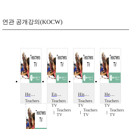
연관 공개강의(KOCW)
Healthy Living: aerobic dance, PSHEE, food production
Engaging With Their World: Where Will I Live?
History: Living with Rationing
Healthy Living Throughout the Curriculum
Teachers
Teachers
Teachers
Teachers
TV
TV
TV
TV
Teachers
Teachers
Teachers
Teachers
TV
TV
TV
TV