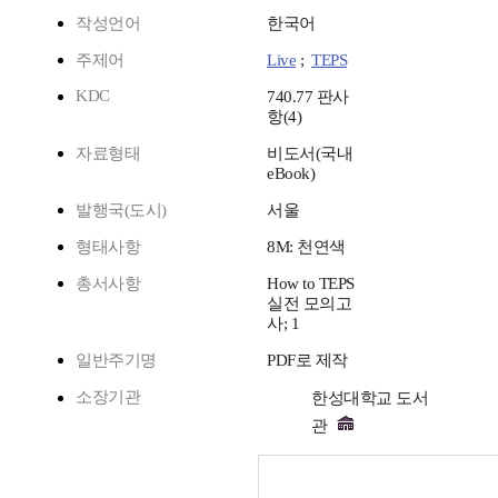
작성언어
한국어
주제어
Live
;
TEPS
KDC
740.77 판사
항(4)
자료형태
비도서(국내
eBook)
발행국(도시)
서울
형태사항
8M: 천연색
총서사항
How to TEPS
실전 모의고
사; 1
일반주기명
PDF로 제작
소장기관
한성대학교 도서
관