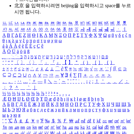
北京 을 입력하시려면
beijing
을 입력하시고 space를 누르
시면 됩니다.
ㅥ
ㅦ
ㅧ
ㅨ
ㅩ
ㅪ
ㅫ
ㅬ
ㅭ
ㅮ
ㅯ
ㅰ
ㅱ
ㅲ
ㅳ
ㅴ
ㅵ
ㅶ
ㅷ
ㅸ
ㅹ
ㅺ
ㅻ
ㅼ
ㅽ
ㅾ
ㅿ
ㆀ
ㆁ
ㆂ
ㆃ
ㆄ
ㆅ
ㆆ
ㆇ
ㆈ
ㆉ
ㆊ
ㆋ
ㆌ
ㆍ
ㆎ
Α
Β
Γ
Δ
Ε
Ζ
Η
Θ
Ι
Κ
Λ
Μ
Ν
Ξ
Ο
Π
Ρ
Σ
Τ
Υ
Φ
Χ
Ψ
Ω
α
β
γ
δ
ε
ζ
η
θ
ι
κ
λ
μ
ν
ξ
ο
π
ρ
σ
τ
υ
φ
χ
ψ
ω
á
à
Á
À
é
è
É
È
ç
Ç
ê
Ä
Ö
Ü
ä
ö
ü
ß
ְ
ֳ
ֲ
ֱ
ָ
ַ
ֵ
ֶ
ִ
ֹ
ּ
ֻ
ׂ
ׁ
ּ
ב
ה
נ
מ
צ
ת
ץ
ש
ד
ג
כ
ע
י
ח
ל
ך
ף
ק
ר
א
ט
ו
ן
ם
פ
‘
’
“
”
〔
〕
〈
〉
「
」
『
』
【
】
＂
（
）
［
］
｛
｝
±
×
÷
≠
≤
≥
∞
∴
♂
♀
∠
⊥
⌒
∂
∇
≡
≒
≪
≫
√
∽
∝
∵
∫
∬
∈
∋
⊆
⊇
⊂
⊃
∪
∩
∧
∨
￢
⇒
⇔
∀
∃
∮
∑
∏
＋
－
＜
＝
＞
、
。
·
‥
…
¨
〃
―
∥
＼
∼
´
～
ˇ
˘
˝
˚
˙
¸
˛
¡
¿
ː
！
＇
，
．
／
：
；
？
＾
＿
｀
｜
½
⅓
⅔
¼
¾
⅛
⅜
⅝
⅞
¹
²
³
⁴
ⁿ
₁
₂
₃
₄
Æ
Ð
Ħ
Ĳ
Ł
Ø
Œ
Þ
Ŧ
Ŋ
æ
đ
ð
ħ
ı
ĳ
ĸ
ŀ
ł
ø
œ
ß
þ
ŧ
ŋ
ŉ
А
Б
В
Г
Д
Е
Ё
Ж
З
И
Й
К
Л
М
Н
О
П
Р
С
Т
У
Ф
Х
Ц
Ч
Ш
Щ
Ъ
Ы
Ь
Э
Ю
Я
а
б
в
г
д
е
ё
ж
з
и
й
к
л
м
н
о
п
р
с
т
у
ф
х
ц
ч
ш
щ
ъ
ы
ь
э
ю
я
′
″
℃
Å
￠
￡
￥
¤
℉
‰
＄
％
Ｆ
￦
㎕
㎖
㎗
ℓ
㎘
㏄
㎣
㎤
㎥
㎦
㎙
㎚
㎛
㎜
㎝
㎞
㎟
㎠
㎡
㎢
㏊
㎍
㎎
㎏
㏏
㎈
㎉
㏈
㎧
㎨
㎰
㎱
㎲
㎳
㎴
㎵
㎶
㎷
㎸
㎹
㎀
㎁
㎂
㎃
㎄
㎺
㎻
㎽
㎾
㎿
㎐
㎑