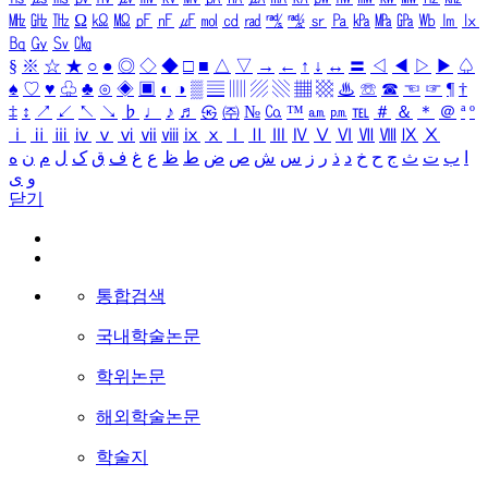
㎒
㎓
㎔
Ω
㏀
㏁
㎊
㎋
㎌
㏖
㏅
㎭
㎮
㎯
㏛
㎩
㎪
㎫
㎬
㏝
㏐
㏓
㏃
㏉
㏜
㏆
§
※
☆
★
○
●
◎
◇
◆
□
■
△
▽
→
←
↑
↓
↔
〓
◁
◀
▷
▶
♤
♠
♡
♥
♧
♣
⊙
◈
▣
◐
◑
▒
▤
▥
▨
▧
▦
▩
♨
☏
☎
☜
☞
¶
†
‡
↕
↗
↙
↖
↘
♭
♩
♪
♬
㉿
㈜
№
㏇
™
㏂
㏘
℡
＃
＆
＊
＠
ª
º
ⅰ
ⅱ
ⅲ
ⅳ
ⅴ
ⅵ
ⅶ
ⅷ
ⅸ
ⅹ
Ⅰ
Ⅱ
Ⅲ
Ⅳ
Ⅴ
Ⅵ
Ⅶ
Ⅷ
Ⅸ
Ⅹ
ا
ب
ت
ث
ج
ح
خ
د
ذ
ر
ز
س
ش
ص
ض
ط
ظ
ع
غ
ف
ق
ک
ل
م
ن
ه
و
ی
닫기
통합검색
국내학술논문
학위논문
해외학술논문
학술지