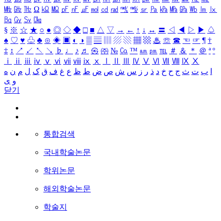
㎒
㎓
㎔
Ω
㏀
㏁
㎊
㎋
㎌
㏖
㏅
㎭
㎮
㎯
㏛
㎩
㎪
㎫
㎬
㏝
㏐
㏓
㏃
㏉
㏜
㏆
§
※
☆
★
○
●
◎
◇
◆
□
■
△
▽
→
←
↑
↓
↔
〓
◁
◀
▷
▶
♤
♠
♡
♥
♧
♣
⊙
◈
▣
◐
◑
▒
▤
▥
▨
▧
▦
▩
♨
☏
☎
☜
☞
¶
†
‡
↕
↗
↙
↖
↘
♭
♩
♪
♬
㉿
㈜
№
㏇
™
㏂
㏘
℡
＃
＆
＊
＠
ª
º
ⅰ
ⅱ
ⅲ
ⅳ
ⅴ
ⅵ
ⅶ
ⅷ
ⅸ
ⅹ
Ⅰ
Ⅱ
Ⅲ
Ⅳ
Ⅴ
Ⅵ
Ⅶ
Ⅷ
Ⅸ
Ⅹ
ا
ب
ت
ث
ج
ح
خ
د
ذ
ر
ز
س
ش
ص
ض
ط
ظ
ع
غ
ف
ق
ک
ل
م
ن
ه
و
ی
닫기
통합검색
국내학술논문
학위논문
해외학술논문
학술지