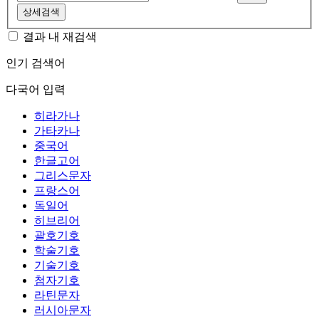
상세검색
결과 내 재검색
인기 검색어
다국어 입력
히라가나
가타카나
중국어
한글고어
그리스문자
프랑스어
독일어
히브리어
괄호기호
학술기호
기술기호
첨자기호
라틴문자
러시아문자