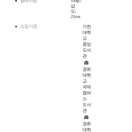
형태사항
194p.:
삽
도;
23cm
소장기관
가천
대학
교
중앙
도서
관
경희
대학
교
국제
캠퍼
스
도서
관
경희
대학