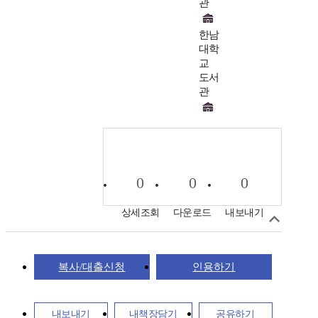
관
한남
대학
교
도서
관
0
0
0
상세조회
다운로드
내보내기
복사/대출신청
인용하기
내보내기
내책장담기
공유하기