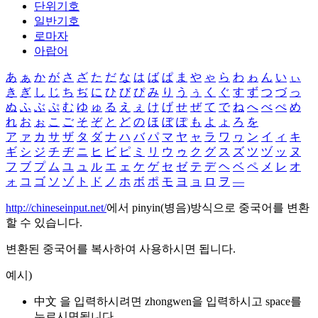
단위기호
일반기호
로마자
아랍어
あ
ぁ
か
が
さ
ざ
た
だ
な
は
ば
ぱ
ま
や
ゃ
ら
わ
ゎ
ん
い
ぃ
き
ぎ
し
じ
ち
ぢ
に
ひ
び
ぴ
み
り
う
ぅ
く
ぐ
す
ず
つ
づ
っ
ぬ
ふ
ぶ
ぷ
む
ゆ
ゅ
る
え
ぇ
け
げ
せ
ぜ
て
で
ね
へ
べ
ぺ
め
れ
お
ぉ
こ
ご
そ
ぞ
と
ど
の
ほ
ぼ
ぽ
も
よ
ょ
ろ
を
ア
ァ
カ
サ
ザ
タ
ダ
ナ
ハ
バ
パ
マ
ヤ
ャ
ラ
ワ
ヮ
ン
イ
ィ
キ
ギ
シ
ジ
チ
ヂ
ニ
ヒ
ビ
ピ
ミ
リ
ウ
ゥ
ク
グ
ス
ズ
ツ
ヅ
ッ
ヌ
フ
ブ
プ
ム
ユ
ュ
ル
エ
ェ
ケ
ゲ
セ
ゼ
テ
デ
ヘ
ベ
ペ
メ
レ
オ
ォ
コ
ゴ
ソ
ゾ
ト
ド
ノ
ホ
ボ
ポ
モ
ヨ
ョ
ロ
ヲ
―
http://chineseinput.net/
에서 pinyin(병음)방식으로 중국어를 변환
할 수 있습니다.
변환된 중국어를 복사하여 사용하시면 됩니다.
예시)
中文 을 입력하시려면
zhongwen
을 입력하시고 space를
누르시면됩니다.