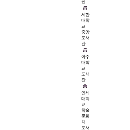
원
세한
대학
교
중앙
도서
관
아주
대학
교
도서
관
연세
대학
교
학술
문화
처
도서