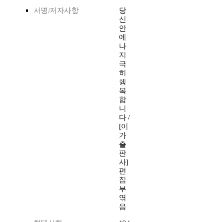
서명/저자사항
당
신
안
에
나
지
극
히
행
복
합
니
다 /
[이
가
출
판
사]
편
집
부
엮
음