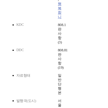
행
복
합
니
KDC
808.1
판
사
항
(3)
DDC
808.81
판
사
항
(19)
자료형태
일
반
단
행
본
발행국(도시)
서
울