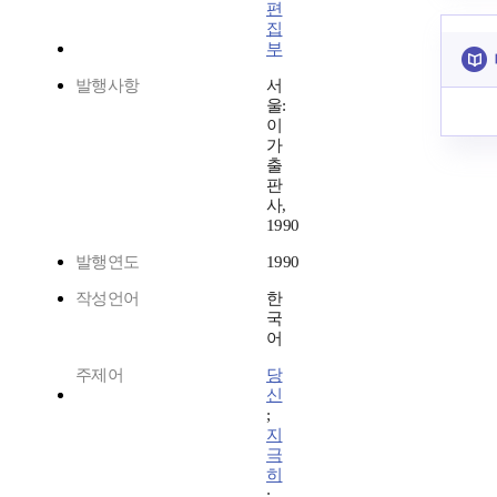
편
집
부
발행사항
서
울:
이
가
출
판
사,
1990
발행연도
1990
작성언어
한
국
어
주제어
당
신
;
지
극
히
;