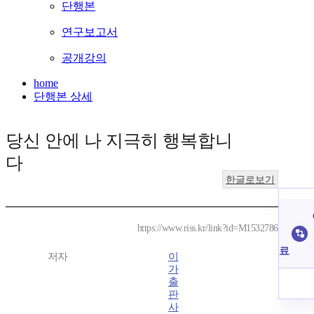
단행본
연구보고서
공개강의
home
단행본 상세
당신 안에 나 지극히 행복합니
다
한글로보기
https://www.riss.kr/link?id=M1532786
료
저자
이
가
출
판
사