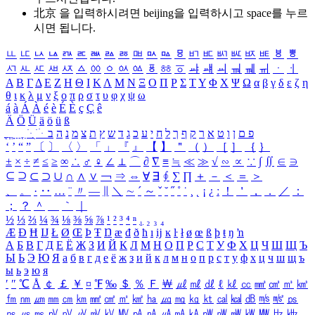
北京 을 입력하시려면
beijing
을 입력하시고 space를 누르
시면 됩니다.
ㅥ
ㅦ
ㅧ
ㅨ
ㅩ
ㅪ
ㅫ
ㅬ
ㅭ
ㅮ
ㅯ
ㅰ
ㅱ
ㅲ
ㅳ
ㅴ
ㅵ
ㅶ
ㅷ
ㅸ
ㅹ
ㅺ
ㅻ
ㅼ
ㅽ
ㅾ
ㅿ
ㆀ
ㆁ
ㆂ
ㆃ
ㆄ
ㆅ
ㆆ
ㆇ
ㆈ
ㆉ
ㆊ
ㆋ
ㆌ
ㆍ
ㆎ
Α
Β
Γ
Δ
Ε
Ζ
Η
Θ
Ι
Κ
Λ
Μ
Ν
Ξ
Ο
Π
Ρ
Σ
Τ
Υ
Φ
Χ
Ψ
Ω
α
β
γ
δ
ε
ζ
η
θ
ι
κ
λ
μ
ν
ξ
ο
π
ρ
σ
τ
υ
φ
χ
ψ
ω
á
à
Á
À
é
è
É
È
ç
Ç
ê
Ä
Ö
Ü
ä
ö
ü
ß
ְ
ֳ
ֲ
ֱ
ָ
ַ
ֵ
ֶ
ִ
ֹ
ּ
ֻ
ׂ
ׁ
ּ
ב
ה
נ
מ
צ
ת
ץ
ש
ד
ג
כ
ע
י
ח
ל
ך
ף
ק
ר
א
ט
ו
ן
ם
פ
‘
’
“
”
〔
〕
〈
〉
「
」
『
』
【
】
＂
（
）
［
］
｛
｝
±
×
÷
≠
≤
≥
∞
∴
♂
♀
∠
⊥
⌒
∂
∇
≡
≒
≪
≫
√
∽
∝
∵
∫
∬
∈
∋
⊆
⊇
⊂
⊃
∪
∩
∧
∨
￢
⇒
⇔
∀
∃
∮
∑
∏
＋
－
＜
＝
＞
、
。
·
‥
…
¨
〃
―
∥
＼
∼
´
～
ˇ
˘
˝
˚
˙
¸
˛
¡
¿
ː
！
＇
，
．
／
：
；
？
＾
＿
｀
｜
½
⅓
⅔
¼
¾
⅛
⅜
⅝
⅞
¹
²
³
⁴
ⁿ
₁
₂
₃
₄
Æ
Ð
Ħ
Ĳ
Ł
Ø
Œ
Þ
Ŧ
Ŋ
æ
đ
ð
ħ
ı
ĳ
ĸ
ŀ
ł
ø
œ
ß
þ
ŧ
ŋ
ŉ
А
Б
В
Г
Д
Е
Ё
Ж
З
И
Й
К
Л
М
Н
О
П
Р
С
Т
У
Ф
Х
Ц
Ч
Ш
Щ
Ъ
Ы
Ь
Э
Ю
Я
а
б
в
г
д
е
ё
ж
з
и
й
к
л
м
н
о
п
р
с
т
у
ф
х
ц
ч
ш
щ
ъ
ы
ь
э
ю
я
′
″
℃
Å
￠
￡
￥
¤
℉
‰
＄
％
Ｆ
￦
㎕
㎖
㎗
ℓ
㎘
㏄
㎣
㎤
㎥
㎦
㎙
㎚
㎛
㎜
㎝
㎞
㎟
㎠
㎡
㎢
㏊
㎍
㎎
㎏
㏏
㎈
㎉
㏈
㎧
㎨
㎰
㎱
㎲
㎳
㎴
㎵
㎶
㎷
㎸
㎹
㎀
㎁
㎂
㎃
㎄
㎺
㎻
㎽
㎾
㎿
㎐
㎑