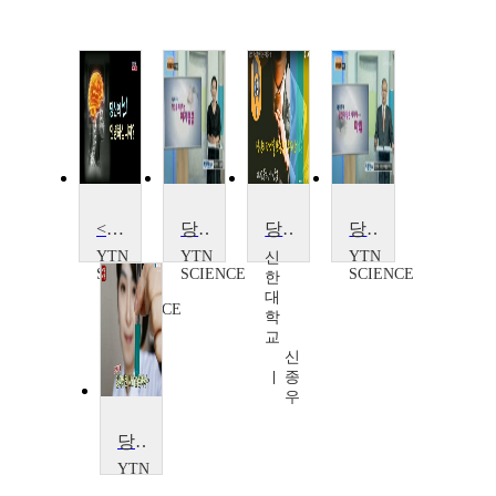
<다큐S+>당신의 뇌는 안녕하십니까?
당신을 괴롭히는 어지럼증
당신의 퍼스널 브랜드는 무엇인가요
당신이 잠든 사이에...마취
YTN
YTN
YTN
신
SCIENCE
SCIENCE
SCIENCE
한
YTN
대
SCIENCE
학
교
신
종
우
당신의 WHY는 안녕하십니까?
YTN
SCIENCE