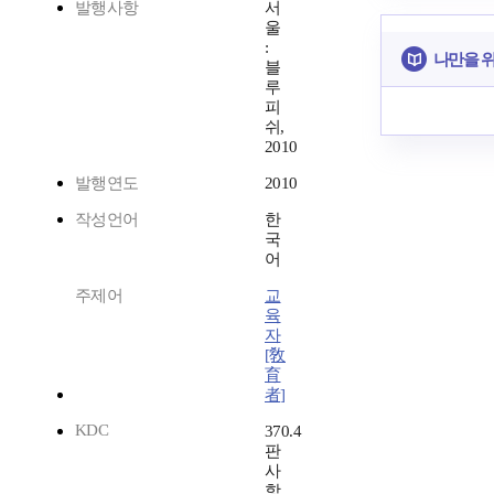
발행사항
서
울
:
나만을 
블
루
피
쉬,
2010
발행연도
2010
작성언어
한
국
어
주제어
교
육
자
[敎
育
者]
KDC
370.4
판
사
항