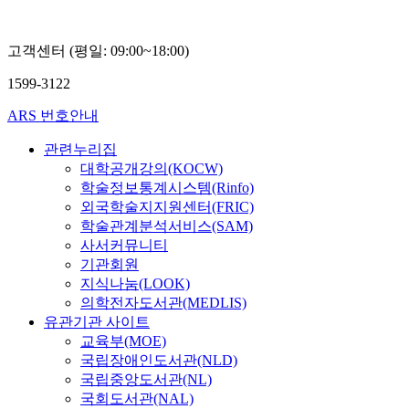
고객센터 (평일: 09:00~18:00)
1599-3122
ARS 번호안내
관련누리집
대학공개강의(KOCW)
학술정보통계시스템(Rinfo)
외국학술지지원센터(FRIC)
학술관계분석서비스(SAM)
사서커뮤니티
기관회원
지식나눔(LOOK)
의학전자도서관(MEDLIS)
유관기관 사이트
교육부(MOE)
국립장애인도서관(NLD)
국립중앙도서관(NL)
국회도서관(NAL)