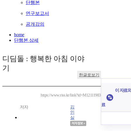
단행본
연구보고서
공개강의
home
단행본 상세
디딤돌 : 행복한 아침 이야
기
한글로보기
이 자료와
https://www.riss.kr/link?id=M12111983
료
저자
김
인
실