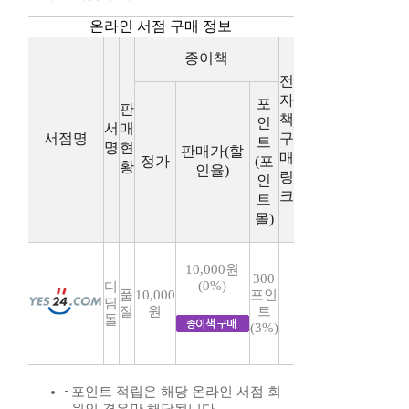
온라인 서점 구매 정보
종이책
전
자
포
판
책
인
서
매
서점명
구
트
명
현
판매가(할
매
정가
(포
황
인율)
링
인
크
트
몰)
10,000원
300
(0%)
디
품
10,000
포인
딤
절
원
트
돌
(3%)
포인트 적립은 해당 온라인 서점 회