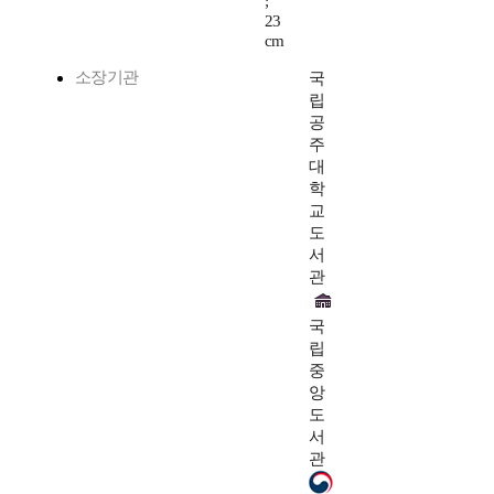
;
23
cm
소장기관
국
립
공
주
대
학
교
도
서
관
국
립
중
앙
도
서
관