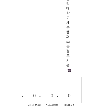
익
대
학
교
세
종
캠
퍼
스
문
정
도
서
관
0
0
0
상세조회
다운로드
내보내기