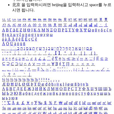
北京 을 입력하시려면
beijing
을 입력하시고 space를 누르
시면 됩니다.
ㅥ
ㅦ
ㅧ
ㅨ
ㅩ
ㅪ
ㅫ
ㅬ
ㅭ
ㅮ
ㅯ
ㅰ
ㅱ
ㅲ
ㅳ
ㅴ
ㅵ
ㅶ
ㅷ
ㅸ
ㅹ
ㅺ
ㅻ
ㅼ
ㅽ
ㅾ
ㅿ
ㆀ
ㆁ
ㆂ
ㆃ
ㆄ
ㆅ
ㆆ
ㆇ
ㆈ
ㆉ
ㆊ
ㆋ
ㆌ
ㆍ
ㆎ
Α
Β
Γ
Δ
Ε
Ζ
Η
Θ
Ι
Κ
Λ
Μ
Ν
Ξ
Ο
Π
Ρ
Σ
Τ
Υ
Φ
Χ
Ψ
Ω
α
β
γ
δ
ε
ζ
η
θ
ι
κ
λ
μ
ν
ξ
ο
π
ρ
σ
τ
υ
φ
χ
ψ
ω
á
à
Á
À
é
è
É
È
ç
Ç
ê
Ä
Ö
Ü
ä
ö
ü
ß
ְ
ֳ
ֲ
ֱ
ָ
ַ
ֵ
ֶ
ִ
ֹ
ּ
ֻ
ׂ
ׁ
ּ
ב
ה
נ
מ
צ
ת
ץ
ש
ד
ג
כ
ע
י
ח
ל
ך
ף
ק
ר
א
ט
ו
ן
ם
פ
‘
’
“
”
〔
〕
〈
〉
「
」
『
』
【
】
＂
（
）
［
］
｛
｝
±
×
÷
≠
≤
≥
∞
∴
♂
♀
∠
⊥
⌒
∂
∇
≡
≒
≪
≫
√
∽
∝
∵
∫
∬
∈
∋
⊆
⊇
⊂
⊃
∪
∩
∧
∨
￢
⇒
⇔
∀
∃
∮
∑
∏
＋
－
＜
＝
＞
、
。
·
‥
…
¨
〃
―
∥
＼
∼
´
～
ˇ
˘
˝
˚
˙
¸
˛
¡
¿
ː
！
＇
，
．
／
：
；
？
＾
＿
｀
｜
½
⅓
⅔
¼
¾
⅛
⅜
⅝
⅞
¹
²
³
⁴
ⁿ
₁
₂
₃
₄
Æ
Ð
Ħ
Ĳ
Ł
Ø
Œ
Þ
Ŧ
Ŋ
æ
đ
ð
ħ
ı
ĳ
ĸ
ŀ
ł
ø
œ
ß
þ
ŧ
ŋ
ŉ
А
Б
В
Г
Д
Е
Ё
Ж
З
И
Й
К
Л
М
Н
О
П
Р
С
Т
У
Ф
Х
Ц
Ч
Ш
Щ
Ъ
Ы
Ь
Э
Ю
Я
а
б
в
г
д
е
ё
ж
з
и
й
к
л
м
н
о
п
р
с
т
у
ф
х
ц
ч
ш
щ
ъ
ы
ь
э
ю
я
′
″
℃
Å
￠
￡
￥
¤
℉
‰
＄
％
Ｆ
￦
㎕
㎖
㎗
ℓ
㎘
㏄
㎣
㎤
㎥
㎦
㎙
㎚
㎛
㎜
㎝
㎞
㎟
㎠
㎡
㎢
㏊
㎍
㎎
㎏
㏏
㎈
㎉
㏈
㎧
㎨
㎰
㎱
㎲
㎳
㎴
㎵
㎶
㎷
㎸
㎹
㎀
㎁
㎂
㎃
㎄
㎺
㎻
㎽
㎾
㎿
㎐
㎑