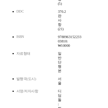
(5)
DDC
370.2
판
사
항
(21)
ISBN
9788963152233
03810:
₩10000
자료형태
일
반
단
행
본
발행국(도시)
서
울
서명/저자사항
디
딤
돌
: