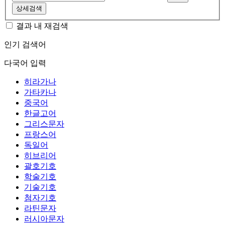
상세검색
결과 내 재검색
인기 검색어
다국어 입력
히라가나
가타카나
중국어
한글고어
그리스문자
프랑스어
독일어
히브리어
괄호기호
학술기호
기술기호
첨자기호
라틴문자
러시아문자