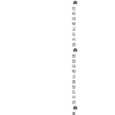
인
하
대
학
교
도
서
관
한
양
대
학
교
중
앙
도
서
관
홍