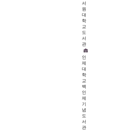
서
원
대
학
교
도
서
관
인
제
대
학
교
백
인
제
기
념
도
서
관