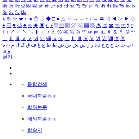
㎒
㎓
㎔
Ω
㏀
㏁
㎊
㎋
㎌
㏖
㏅
㎭
㎮
㎯
㏛
㎩
㎪
㎫
㎬
㏝
㏐
㏓
㏃
㏉
㏜
㏆
§
※
☆
★
○
●
◎
◇
◆
□
■
△
▽
→
←
↑
↓
↔
〓
◁
◀
▷
▶
♤
♠
♡
♥
♧
♣
⊙
◈
▣
◐
◑
▒
▤
▥
▨
▧
▦
▩
♨
☏
☎
☜
☞
¶
†
‡
↕
↗
↙
↖
↘
♭
♩
♪
♬
㉿
㈜
№
㏇
™
㏂
㏘
℡
＃
＆
＊
＠
ª
º
ⅰ
ⅱ
ⅲ
ⅳ
ⅴ
ⅵ
ⅶ
ⅷ
ⅸ
ⅹ
Ⅰ
Ⅱ
Ⅲ
Ⅳ
Ⅴ
Ⅵ
Ⅶ
Ⅷ
Ⅸ
Ⅹ
ا
ب
ت
ث
ج
ح
خ
د
ذ
ر
ز
س
ش
ص
ض
ط
ظ
ع
غ
ف
ق
ک
ل
م
ن
ه
و
ی
닫기
통합검색
국내학술논문
학위논문
해외학술논문
학술지