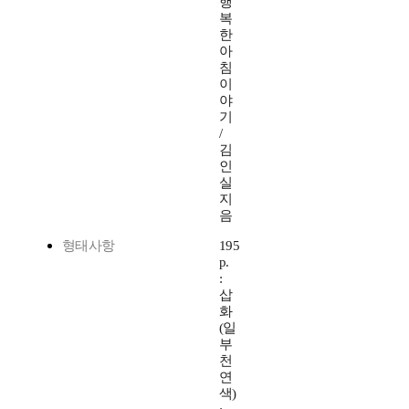
행
복
한
아
침
이
야
기
/
김
인
실
지
음
형태사항
195
p.
:
삽
화
(일
부
천
연
색)