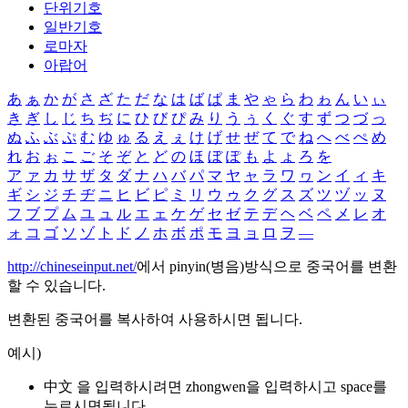
단위기호
일반기호
로마자
아랍어
あ
ぁ
か
が
さ
ざ
た
だ
な
は
ば
ぱ
ま
や
ゃ
ら
わ
ゎ
ん
い
ぃ
き
ぎ
し
じ
ち
ぢ
に
ひ
び
ぴ
み
り
う
ぅ
く
ぐ
す
ず
つ
づ
っ
ぬ
ふ
ぶ
ぷ
む
ゆ
ゅ
る
え
ぇ
け
げ
せ
ぜ
て
で
ね
へ
べ
ぺ
め
れ
お
ぉ
こ
ご
そ
ぞ
と
ど
の
ほ
ぼ
ぽ
も
よ
ょ
ろ
を
ア
ァ
カ
サ
ザ
タ
ダ
ナ
ハ
バ
パ
マ
ヤ
ャ
ラ
ワ
ヮ
ン
イ
ィ
キ
ギ
シ
ジ
チ
ヂ
ニ
ヒ
ビ
ピ
ミ
リ
ウ
ゥ
ク
グ
ス
ズ
ツ
ヅ
ッ
ヌ
フ
ブ
プ
ム
ユ
ュ
ル
エ
ェ
ケ
ゲ
セ
ゼ
テ
デ
ヘ
ベ
ペ
メ
レ
オ
ォ
コ
ゴ
ソ
ゾ
ト
ド
ノ
ホ
ボ
ポ
モ
ヨ
ョ
ロ
ヲ
―
http://chineseinput.net/
에서 pinyin(병음)방식으로 중국어를 변환
할 수 있습니다.
변환된 중국어를 복사하여 사용하시면 됩니다.
예시)
中文 을 입력하시려면
zhongwen
을 입력하시고 space를
누르시면됩니다.