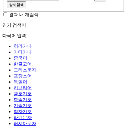
상세검색
결과 내 재검색
인기 검색어
다국어 입력
히라가나
가타카나
중국어
한글고어
그리스문자
프랑스어
독일어
히브리어
괄호기호
학술기호
기술기호
첨자기호
라틴문자
러시아문자