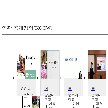
연관 공개강의(KOCW)
GCSE Geography: Population, Employment and Ecosystems
인구와 사회
특수계층주거
특수집단과 운동
Teachers
강남대
충북대
인하대
TV
학교
학교
학교
Teachers
이성
이현
곽효
TV