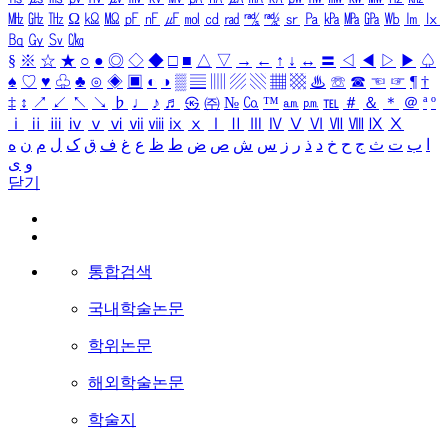
㎒
㎓
㎔
Ω
㏀
㏁
㎊
㎋
㎌
㏖
㏅
㎭
㎮
㎯
㏛
㎩
㎪
㎫
㎬
㏝
㏐
㏓
㏃
㏉
㏜
㏆
§
※
☆
★
○
●
◎
◇
◆
□
■
△
▽
→
←
↑
↓
↔
〓
◁
◀
▷
▶
♤
♠
♡
♥
♧
♣
⊙
◈
▣
◐
◑
▒
▤
▥
▨
▧
▦
▩
♨
☏
☎
☜
☞
¶
†
‡
↕
↗
↙
↖
↘
♭
♩
♪
♬
㉿
㈜
№
㏇
™
㏂
㏘
℡
＃
＆
＊
＠
ª
º
ⅰ
ⅱ
ⅲ
ⅳ
ⅴ
ⅵ
ⅶ
ⅷ
ⅸ
ⅹ
Ⅰ
Ⅱ
Ⅲ
Ⅳ
Ⅴ
Ⅵ
Ⅶ
Ⅷ
Ⅸ
Ⅹ
ا
ب
ت
ث
ج
ح
خ
د
ذ
ر
ز
س
ش
ص
ض
ط
ظ
ع
غ
ف
ق
ک
ل
م
ن
ه
و
ی
닫기
통합검색
국내학술논문
학위논문
해외학술논문
학술지