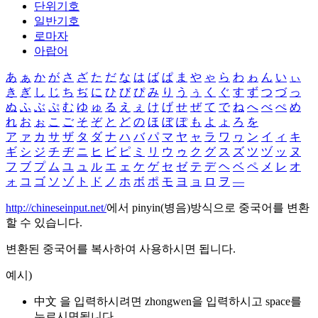
단위기호
일반기호
로마자
아랍어
あ
ぁ
か
が
さ
ざ
た
だ
な
は
ば
ぱ
ま
や
ゃ
ら
わ
ゎ
ん
い
ぃ
き
ぎ
し
じ
ち
ぢ
に
ひ
び
ぴ
み
り
う
ぅ
く
ぐ
す
ず
つ
づ
っ
ぬ
ふ
ぶ
ぷ
む
ゆ
ゅ
る
え
ぇ
け
げ
せ
ぜ
て
で
ね
へ
べ
ぺ
め
れ
お
ぉ
こ
ご
そ
ぞ
と
ど
の
ほ
ぼ
ぽ
も
よ
ょ
ろ
を
ア
ァ
カ
サ
ザ
タ
ダ
ナ
ハ
バ
パ
マ
ヤ
ャ
ラ
ワ
ヮ
ン
イ
ィ
キ
ギ
シ
ジ
チ
ヂ
ニ
ヒ
ビ
ピ
ミ
リ
ウ
ゥ
ク
グ
ス
ズ
ツ
ヅ
ッ
ヌ
フ
ブ
プ
ム
ユ
ュ
ル
エ
ェ
ケ
ゲ
セ
ゼ
テ
デ
ヘ
ベ
ペ
メ
レ
オ
ォ
コ
ゴ
ソ
ゾ
ト
ド
ノ
ホ
ボ
ポ
モ
ヨ
ョ
ロ
ヲ
―
http://chineseinput.net/
에서 pinyin(병음)방식으로 중국어를 변환
할 수 있습니다.
변환된 중국어를 복사하여 사용하시면 됩니다.
예시)
中文 을 입력하시려면
zhongwen
을 입력하시고 space를
누르시면됩니다.