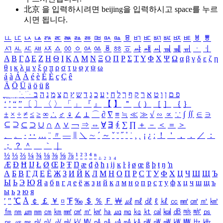
北京 을 입력하시려면
beijing
을 입력하시고 space를 누르
시면 됩니다.
ㅥ
ㅦ
ㅧ
ㅨ
ㅩ
ㅪ
ㅫ
ㅬ
ㅭ
ㅮ
ㅯ
ㅰ
ㅱ
ㅲ
ㅳ
ㅴ
ㅵ
ㅶ
ㅷ
ㅸ
ㅹ
ㅺ
ㅻ
ㅼ
ㅽ
ㅾ
ㅿ
ㆀ
ㆁ
ㆂ
ㆃ
ㆄ
ㆅ
ㆆ
ㆇ
ㆈ
ㆉ
ㆊ
ㆋ
ㆌ
ㆍ
ㆎ
Α
Β
Γ
Δ
Ε
Ζ
Η
Θ
Ι
Κ
Λ
Μ
Ν
Ξ
Ο
Π
Ρ
Σ
Τ
Υ
Φ
Χ
Ψ
Ω
α
β
γ
δ
ε
ζ
η
θ
ι
κ
λ
μ
ν
ξ
ο
π
ρ
σ
τ
υ
φ
χ
ψ
ω
á
à
Á
À
é
è
É
È
ç
Ç
ê
Ä
Ö
Ü
ä
ö
ü
ß
ְ
ֳ
ֲ
ֱ
ָ
ַ
ֵ
ֶ
ִ
ֹ
ּ
ֻ
ׂ
ׁ
ּ
ב
ה
נ
מ
צ
ת
ץ
ש
ד
ג
כ
ע
י
ח
ל
ך
ף
ק
ר
א
ט
ו
ן
ם
פ
‘
’
“
”
〔
〕
〈
〉
「
」
『
』
【
】
＂
（
）
［
］
｛
｝
±
×
÷
≠
≤
≥
∞
∴
♂
♀
∠
⊥
⌒
∂
∇
≡
≒
≪
≫
√
∽
∝
∵
∫
∬
∈
∋
⊆
⊇
⊂
⊃
∪
∩
∧
∨
￢
⇒
⇔
∀
∃
∮
∑
∏
＋
－
＜
＝
＞
、
。
·
‥
…
¨
〃
―
∥
＼
∼
´
～
ˇ
˘
˝
˚
˙
¸
˛
¡
¿
ː
！
＇
，
．
／
：
；
？
＾
＿
｀
｜
½
⅓
⅔
¼
¾
⅛
⅜
⅝
⅞
¹
²
³
⁴
ⁿ
₁
₂
₃
₄
Æ
Ð
Ħ
Ĳ
Ł
Ø
Œ
Þ
Ŧ
Ŋ
æ
đ
ð
ħ
ı
ĳ
ĸ
ŀ
ł
ø
œ
ß
þ
ŧ
ŋ
ŉ
А
Б
В
Г
Д
Е
Ё
Ж
З
И
Й
К
Л
М
Н
О
П
Р
С
Т
У
Ф
Х
Ц
Ч
Ш
Щ
Ъ
Ы
Ь
Э
Ю
Я
а
б
в
г
д
е
ё
ж
з
и
й
к
л
м
н
о
п
р
с
т
у
ф
х
ц
ч
ш
щ
ъ
ы
ь
э
ю
я
′
″
℃
Å
￠
￡
￥
¤
℉
‰
＄
％
Ｆ
￦
㎕
㎖
㎗
ℓ
㎘
㏄
㎣
㎤
㎥
㎦
㎙
㎚
㎛
㎜
㎝
㎞
㎟
㎠
㎡
㎢
㏊
㎍
㎎
㎏
㏏
㎈
㎉
㏈
㎧
㎨
㎰
㎱
㎲
㎳
㎴
㎵
㎶
㎷
㎸
㎹
㎀
㎁
㎂
㎃
㎄
㎺
㎻
㎽
㎾
㎿
㎐
㎑