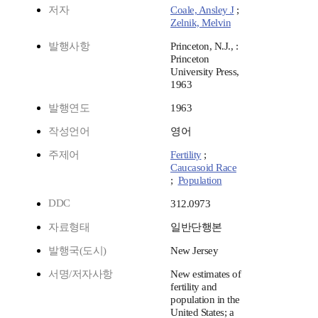
저자
Coale, Ansley J
;
Zelnik, Melvin
발행사항
Princeton, N.J., :
Princeton
University Press,
1963
발행연도
1963
작성언어
영어
주제어
Fertility
;
Caucasoid Race
;
Population
DDC
312.0973
자료형태
일반단행본
발행국(도시)
New Jersey
서명/저자사항
New estimates of
fertility and
population in the
United States; a