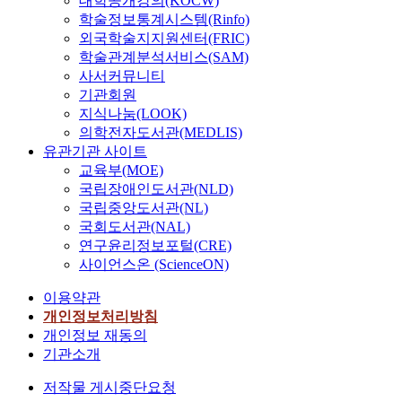
대학공개강의(KOCW)
학술정보통계시스템(Rinfo)
외국학술지지원센터(FRIC)
학술관계분석서비스(SAM)
사서커뮤니티
기관회원
지식나눔(LOOK)
의학전자도서관(MEDLIS)
유관기관 사이트
교육부(MOE)
국립장애인도서관(NLD)
국립중앙도서관(NL)
국회도서관(NAL)
연구윤리정보포털(CRE)
사이언스온 (ScienceON)
이용약관
개인정보처리방침
개인정보 재동의
기관소개
저작물 게시중단요청