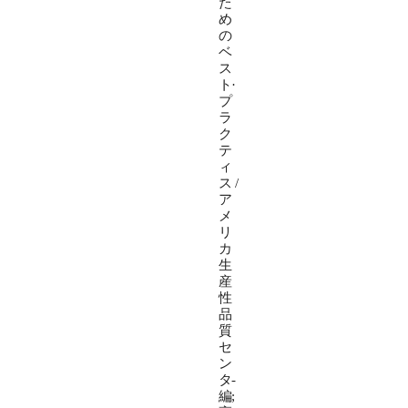
た
め
の
ベ
ス
ト·
プ
ラ
ク
テ
ィ
ス /
ア
メ
リ
カ
生
産
性
品
質
セ
ン
タ-
編;