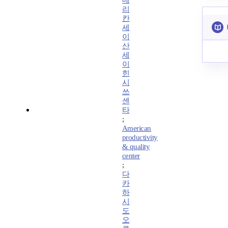
메
리
칸
세
이
산
세
이
힌
시
쓰
센
타
;
American
productivity
& quality
center
;
다
카
하
시
도
오