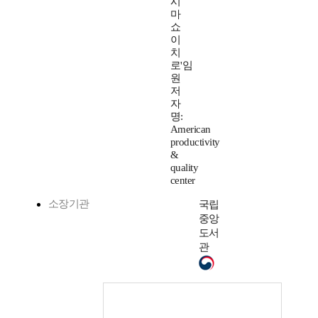
시
마
쇼
이
치
로'임
원
저
자
명:
American
productivity
&
quality
center
소장기관
국립
중앙
도서
관