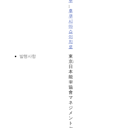
루
;
후
쿠
시
마
쇼
이
치
로
발행사항
東
京:
日
本
能
率
協
會
マ
ネ
ジ
メ
ン
ト