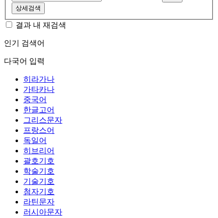
상세검색
결과 내 재검색
인기 검색어
다국어 입력
히라가나
가타카나
중국어
한글고어
그리스문자
프랑스어
독일어
히브리어
괄호기호
학술기호
기술기호
첨자기호
라틴문자
러시아문자