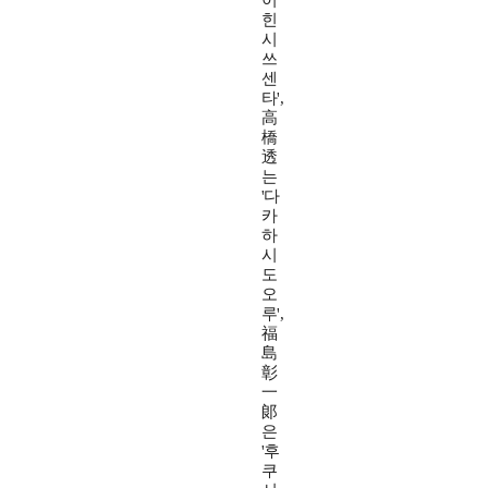
이
힌
시
쓰
센
타',
高
橋
透
는
'다
카
하
시
도
오
루',
福
島
彰
一
郞
은
'후
쿠