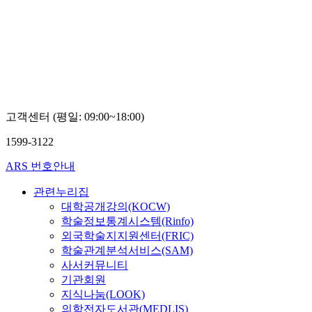
MOOC
미
부
산
디
지
털
대
학
교
최
고객센터 (평일: 09:00~18:00)
유
미
1599-3122
ARS 번호안내
관련누리집
대학공개강의(KOCW)
학술정보통계시스템(Rinfo)
외국학술지지원센터(FRIC)
학술관계분석서비스(SAM)
사서커뮤니티
기관회원
지식나눔(LOOK)
의학전자도서관(MEDLIS)