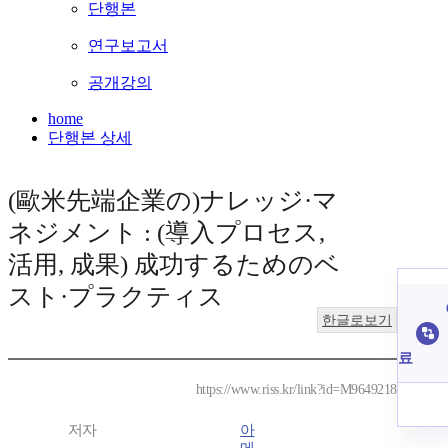
단행본
연구보고서
공개강의
home
단행본 상세
(歐米先端企業の)ナレッジ·マ
ネジメント : (導入プロセス,
活用, 成果) 成功するためのベ
スト·プラクティス
한글로보기
료
https://www.riss.kr/link?id=M9649218
저자
아