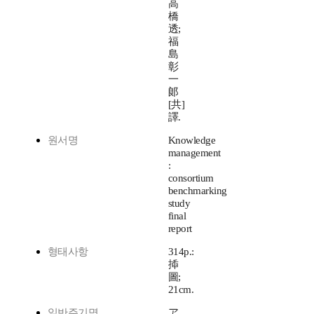
高
橋
透;
福
島
彰
一
郞
[共]
譯.
원서명
Knowledge
management
:
consortium
benchmarking
study
final
report
형태사항
314p.:
揷
圖;
21cm.
일반주기명
ア