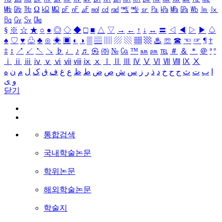
㎒
㎓
㎔
Ω
㏀
㏁
㎊
㎋
㎌
㏖
㏅
㎭
㎮
㎯
㏛
㎩
㎪
㎫
㎬
㏝
㏐
㏓
㏃
㏉
㏜
㏆
§
※
☆
★
○
●
◎
◇
◆
□
■
△
▽
→
←
↑
↓
↔
〓
◁
◀
▷
▶
♤
♠
♡
♥
♧
♣
⊙
◈
▣
◐
◑
▒
▤
▥
▨
▧
▦
▩
♨
☏
☎
☜
☞
¶
†
‡
↕
↗
↙
↖
↘
♭
♩
♪
♬
㉿
㈜
№
㏇
™
㏂
㏘
℡
＃
＆
＊
＠
ª
º
ⅰ
ⅱ
ⅲ
ⅳ
ⅴ
ⅵ
ⅶ
ⅷ
ⅸ
ⅹ
Ⅰ
Ⅱ
Ⅲ
Ⅳ
Ⅴ
Ⅵ
Ⅶ
Ⅷ
Ⅸ
Ⅹ
ا
ب
ت
ث
ج
ح
خ
د
ذ
ر
ز
س
ش
ص
ض
ط
ظ
ع
غ
ف
ق
ک
ل
م
ن
ه
و
ی
닫기
통합검색
국내학술논문
학위논문
해외학술논문
학술지