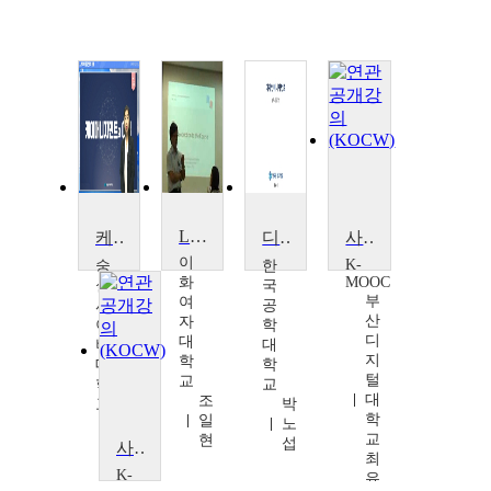
Learning and Knowledge Management
케어매니지먼트
디자인 매니지먼트
사회복지사를 위한 케어 매니지먼트
이
K-
숭
한
화
MOOC
실
국
부
여
사
공
산
자
이
학
디
대
버
대
지
학
대
학
털
교
학
교
대
조
교
박
학
일
김
노
교
현
정
섭
사회복지사를 위한 케어 매니지먼트
최
은
K-
유