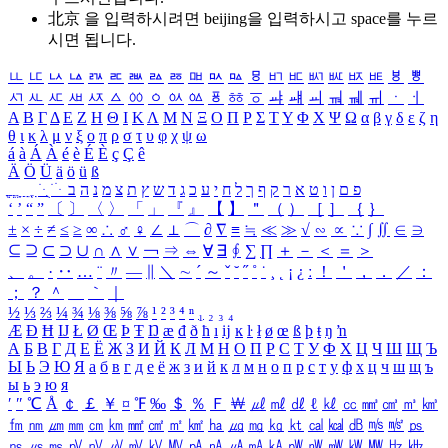
北京 을 입력하시려면
beijing
을 입력하시고 space를 누르
시면 됩니다.
ㅥ
ㅦ
ㅧ
ㅨ
ㅩ
ㅪ
ㅫ
ㅬ
ㅭ
ㅮ
ㅯ
ㅰ
ㅱ
ㅲ
ㅳ
ㅴ
ㅵ
ㅶ
ㅷ
ㅸ
ㅹ
ㅺ
ㅻ
ㅼ
ㅽ
ㅾ
ㅿ
ㆀ
ㆁ
ㆂ
ㆃ
ㆄ
ㆅ
ㆆ
ㆇ
ㆈ
ㆉ
ㆊ
ㆋ
ㆌ
ㆍ
ㆎ
Α
Β
Γ
Δ
Ε
Ζ
Η
Θ
Ι
Κ
Λ
Μ
Ν
Ξ
Ο
Π
Ρ
Σ
Τ
Υ
Φ
Χ
Ψ
Ω
α
β
γ
δ
ε
ζ
η
θ
ι
κ
λ
μ
ν
ξ
ο
π
ρ
σ
τ
υ
φ
χ
ψ
ω
á
à
Á
À
é
è
É
È
ç
Ç
ê
Ä
Ö
Ü
ä
ö
ü
ß
ְ
ֳ
ֲ
ֱ
ָ
ַ
ֵ
ֶ
ִ
ֹ
ּ
ֻ
ׂ
ׁ
ּ
ב
ה
נ
מ
צ
ת
ץ
ש
ד
ג
כ
ע
י
ח
ל
ך
ף
ק
ר
א
ט
ו
ן
ם
פ
‘
’
“
”
〔
〕
〈
〉
「
」
『
』
【
】
＂
（
）
［
］
｛
｝
±
×
÷
≠
≤
≥
∞
∴
♂
♀
∠
⊥
⌒
∂
∇
≡
≒
≪
≫
√
∽
∝
∵
∫
∬
∈
∋
⊆
⊇
⊂
⊃
∪
∩
∧
∨
￢
⇒
⇔
∀
∃
∮
∑
∏
＋
－
＜
＝
＞
、
。
·
‥
…
¨
〃
―
∥
＼
∼
´
～
ˇ
˘
˝
˚
˙
¸
˛
¡
¿
ː
！
＇
，
．
／
：
；
？
＾
＿
｀
｜
½
⅓
⅔
¼
¾
⅛
⅜
⅝
⅞
¹
²
³
⁴
ⁿ
₁
₂
₃
₄
Æ
Ð
Ħ
Ĳ
Ł
Ø
Œ
Þ
Ŧ
Ŋ
æ
đ
ð
ħ
ı
ĳ
ĸ
ŀ
ł
ø
œ
ß
þ
ŧ
ŋ
ŉ
А
Б
В
Г
Д
Е
Ё
Ж
З
И
Й
К
Л
М
Н
О
П
Р
С
Т
У
Ф
Х
Ц
Ч
Ш
Щ
Ъ
Ы
Ь
Э
Ю
Я
а
б
в
г
д
е
ё
ж
з
и
й
к
л
м
н
о
п
р
с
т
у
ф
х
ц
ч
ш
щ
ъ
ы
ь
э
ю
я
′
″
℃
Å
￠
￡
￥
¤
℉
‰
＄
％
Ｆ
￦
㎕
㎖
㎗
ℓ
㎘
㏄
㎣
㎤
㎥
㎦
㎙
㎚
㎛
㎜
㎝
㎞
㎟
㎠
㎡
㎢
㏊
㎍
㎎
㎏
㏏
㎈
㎉
㏈
㎧
㎨
㎰
㎱
㎲
㎳
㎴
㎵
㎶
㎷
㎸
㎹
㎀
㎁
㎂
㎃
㎄
㎺
㎻
㎽
㎾
㎿
㎐
㎑