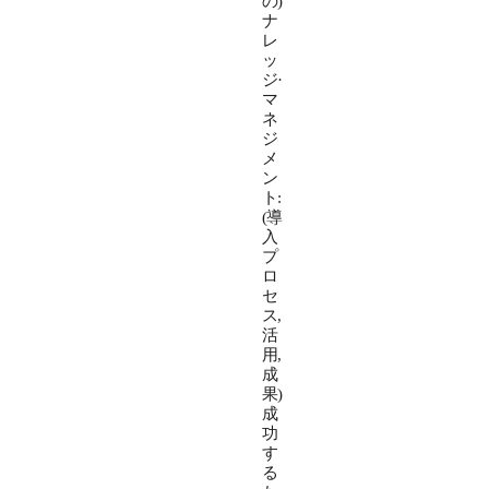
の)
ナ
レ
ッ
ジ·
マ
ネ
ジ
メ
ン
ト:
(導
入
プ
ロ
セ
ス,
活
用,
成
果)
成
功
す
る