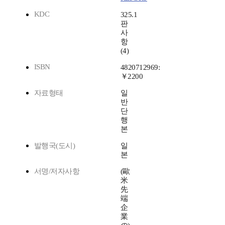
KDC
325.1
판
사
항
(4)
ISBN
4820712969:
￥2200
자료형태
일
반
단
행
본
발행국(도시)
일
본
서명/저자사항
(歐
米
先
端
企
業