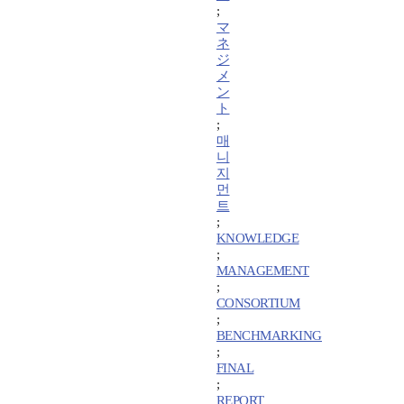
;
マ
ネ
ジ
メ
ン
ト
;
매
니
지
먼
트
;
KNOWLEDGE
;
MANAGEMENT
;
CONSORTIUM
;
BENCHMARKING
;
FINAL
;
REPORT