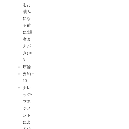
をお
讀み
にな
る前
に(譯
者ま
えが
き) =
3
序論
要約 =
10
ナレ
ッジ·
マネ
ジメ
ント
によ