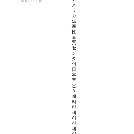
メ
リ
カ
生
産
性
品
質
セ
ン
タ-
의
日
本
音
은
'아
메
리
칸
세
이
산
세