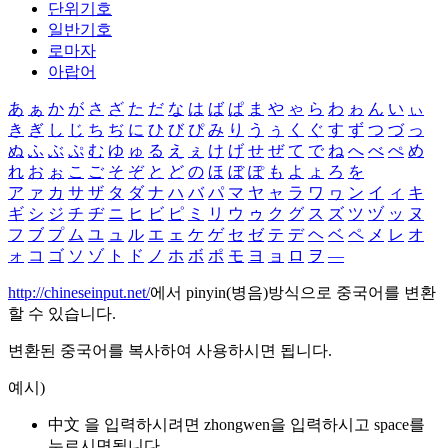
단위기호
일반기호
로마자
아랍어
あ
ぁ
か
が
さ
ざ
た
だ
な
は
ば
ぱ
ま
や
ゃ
ら
わ
ゎ
ん
い
ぃ
き
ぎ
し
じ
ち
ぢ
に
ひ
び
ぴ
み
り
う
ぅ
く
ぐ
す
ず
つ
づ
っ
ぬ
ふ
ぶ
ぷ
む
ゆ
ゅ
る
え
ぇ
け
げ
せ
ぜ
て
で
ね
へ
べ
ぺ
め
れ
お
ぉ
こ
ご
そ
ぞ
と
ど
の
ほ
ぼ
ぽ
も
よ
ょ
ろ
を
ア
ァ
カ
サ
ザ
タ
ダ
ナ
ハ
バ
パ
マ
ヤ
ャ
ラ
ワ
ヮ
ン
イ
ィ
キ
ギ
シ
ジ
チ
ヂ
ニ
ヒ
ビ
ピ
ミ
リ
ウ
ゥ
ク
グ
ス
ズ
ツ
ヅ
ッ
ヌ
フ
ブ
プ
ム
ユ
ュ
ル
エ
ェ
ケ
ゲ
セ
ゼ
テ
デ
ヘ
ベ
ペ
メ
レ
オ
ォ
コ
ゴ
ソ
ゾ
ト
ド
ノ
ホ
ボ
ポ
モ
ヨ
ョ
ロ
ヲ
―
http://chineseinput.net/
에서 pinyin(병음)방식으로 중국어를 변환
할 수 있습니다.
변환된 중국어를 복사하여 사용하시면 됩니다.
예시)
中文 을 입력하시려면
zhongwen
을 입력하시고 space를
누르시면됩니다.