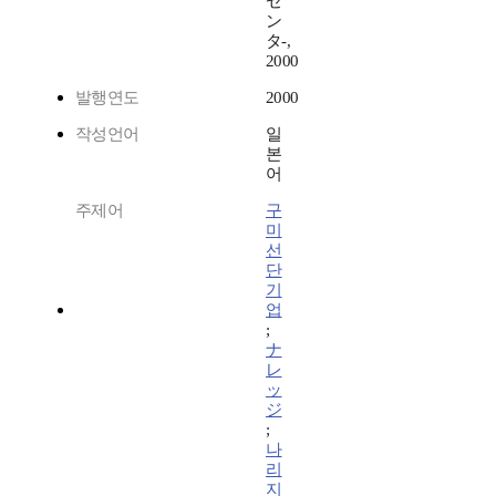
セ
ン
タ-,
2000
발행연도
2000
작성언어
일
본
어
주제어
구
미
선
단
기
업
;
ナ
レ
ッ
ジ
;
나
리
지