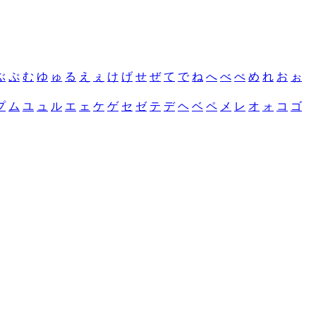
ぶ
ぷ
む
ゆ
ゅ
る
え
ぇ
け
げ
せ
ぜ
て
で
ね
へ
べ
ぺ
め
れ
お
ぉ
プ
ム
ユ
ュ
ル
エ
ェ
ケ
ゲ
セ
ゼ
テ
デ
ヘ
ベ
ペ
メ
レ
オ
ォ
コ
ゴ