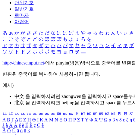
단위기호
일반기호
로마자
아랍어
あ
ぁ
か
が
さ
ざ
た
だ
な
は
ば
ぱ
ま
や
ゃ
ら
わ
ゎ
ん
い
ぃ
き
こ
ご
そ
ぞ
と
ど
の
ほ
ぼ
ぽ
も
よ
ょ
ろ
を
ア
ァ
カ
サ
ザ
タ
ダ
ナ
ハ
バ
パ
マ
ヤ
ャ
ラ
ワ
ヮ
ン
イ
ィ
キ
ギ
ソ
ゾ
ト
ド
ノ
ホ
ボ
ポ
モ
ヨ
ョ
ロ
ヲ
―
http://chineseinput.net/
에서 pinyin(병음)방식으로 중국어를 변환
변환된 중국어를 복사하여 사용하시면 됩니다.
예시)
中文 을 입력하시려면
zhongwen
을 입력하시고 space를
北京 을 입력하시려면
beijing
을 입력하시고 space를 누르
ㅥ
ㅦ
ㅧ
ㅨ
ㅩ
ㅪ
ㅫ
ㅬ
ㅭ
ㅮ
ㅯ
ㅰ
ㅱ
ㅲ
ㅳ
ㅴ
ㅵ
ㅶ
ㅷ
ㅸ
ㅹ
ㅺ
Α
Β
Γ
Δ
Ε
Ζ
Η
Θ
Ι
Κ
Λ
Μ
Ν
Ξ
Ο
Π
Ρ
Σ
Τ
Υ
Φ
Χ
Ψ
Ω
α
β
γ
δ
ε
ζ
η
á
à
Á
À
é
è
É
È
ç
Ç
ê
Ä
Ö
Ü
ä
ö
ü
ß