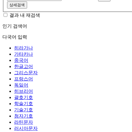
상세검색
결과 내 재검색
인기 검색어
다국어 입력
히라가나
가타카나
중국어
한글고어
그리스문자
프랑스어
독일어
히브리어
괄호기호
학술기호
기술기호
첨자기호
라틴문자
러시아문자