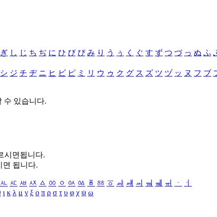
ぎ
し
じ
ち
ぢ
に
ひ
び
ぴ
み
り
う
ぅ
く
ぐ
す
ず
つ
づ
っ
ぬ
ふ
シ
ジ
チ
ヂ
ニ
ヒ
ビ
ピ
ミ
リ
ウ
ゥ
ク
グ
ス
ズ
ツ
ヅ
ッ
ヌ
フ
ブ
할 수 있습니다.
누르시면됩니다.
시면 됩니다.
ㅻ
ㅼ
ㅽ
ㅾ
ㅿ
ㆀ
ㆁ
ㆂ
ㆃ
ㆄ
ㆅ
ㆆ
ㆇ
ㆈ
ㆉ
ㆊ
ㆋ
ㆌ
ㆍ
ㆎ
θ
ι
κ
λ
μ
ν
ξ
ο
π
ρ
σ
τ
υ
φ
χ
ψ
ω