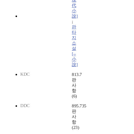
現
代
小
說]
;
판
타
지
소
설
[--
小
說]
KDC
813.7
판
사
항
(6)
DDC
895.735
판
사
항
(23)