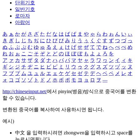
단위기호
일반기호
로마자
아랍어
あ
ぁ
か
が
さ
ざ
た
だ
な
は
ば
ぱ
ま
や
ゃ
ら
わ
ゎ
ん
い
ぃ
き
ぎ
し
じ
ち
ぢ
に
ひ
び
ぴ
み
り
う
ぅ
く
ぐ
す
ず
つ
づ
っ
ぬ
ふ
ぶ
ぷ
む
ゆ
ゅ
る
え
ぇ
け
げ
せ
ぜ
て
で
ね
へ
べ
ぺ
め
れ
お
ぉ
こ
ご
そ
ぞ
と
ど
の
ほ
ぼ
ぽ
も
よ
ょ
ろ
を
ア
ァ
カ
サ
ザ
タ
ダ
ナ
ハ
バ
パ
マ
ヤ
ャ
ラ
ワ
ヮ
ン
イ
ィ
キ
ギ
シ
ジ
チ
ヂ
ニ
ヒ
ビ
ピ
ミ
リ
ウ
ゥ
ク
グ
ス
ズ
ツ
ヅ
ッ
ヌ
フ
ブ
プ
ム
ユ
ュ
ル
エ
ェ
ケ
ゲ
セ
ゼ
テ
デ
ヘ
ベ
ペ
メ
レ
オ
ォ
コ
ゴ
ソ
ゾ
ト
ド
ノ
ホ
ボ
ポ
モ
ヨ
ョ
ロ
ヲ
―
http://chineseinput.net/
에서 pinyin(병음)방식으로 중국어를 변환
할 수 있습니다.
변환된 중국어를 복사하여 사용하시면 됩니다.
예시)
中文 을 입력하시려면
zhongwen
을 입력하시고 space를
누르시면됩니다.