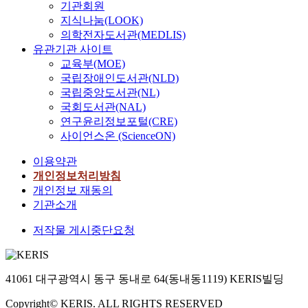
기관회원
지식나눔(LOOK)
의학전자도서관(MEDLIS)
유관기관 사이트
교육부(MOE)
국립장애인도서관(NLD)
국립중앙도서관(NL)
국회도서관(NAL)
연구윤리정보포털(CRE)
사이언스온 (ScienceON)
이용약관
개인정보처리방침
개인정보 재동의
기관소개
저작물 게시중단요청
41061 대구광역시 동구 동내로 64(동내동1119) KERIS빌딩
Copyright© KERIS. ALL RIGHTS RESERVED