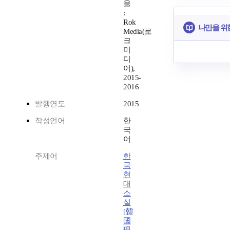
울
:
Rok
나만을 위
Media(로
크
미
디
어),
2015-
2016
발행연도
2015
작성언어
한
국
어
주제어
한
국
현
대
소
설
[韓
國