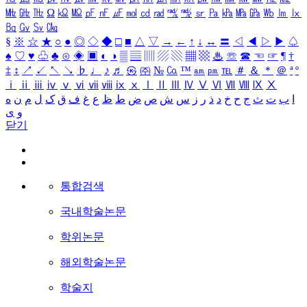
㎒
㎓
㎔
Ω
㏀
㏁
㎊
㎋
㎌
㏖
㏅
㎭
㎮
㎯
㏛
㎩
㎪
㎫
㎬
㏝
㏐
㏓
㏃
㏉
㏜
㏆
§
※
☆
★
○
●
◎
◇
◆
□
■
△
▽
→
←
↑
↓
↔
〓
◁
◀
▷
▶
♤
♠
♡
♥
♧
♣
⊙
◈
▣
◐
◑
▒
▤
▥
▨
▧
▦
▩
♨
☏
☎
☜
☞
¶
†
‡
↕
↗
↙
↖
↘
♭
♩
♪
♬
㉿
㈜
№
㏇
™
㏂
㏘
℡
＃
＆
＊
＠
ª
º
ⅰ
ⅱ
ⅲ
ⅳ
ⅴ
ⅵ
ⅶ
ⅷ
ⅸ
ⅹ
Ⅰ
Ⅱ
Ⅲ
Ⅳ
Ⅴ
Ⅵ
Ⅶ
Ⅷ
Ⅸ
Ⅹ
ا
ب
ت
ث
ج
ح
خ
د
ذ
ر
ز
س
ش
ص
ض
ط
ظ
ع
غ
ف
ق
ک
ل
م
ن
ه
و
ی
닫기
통합검색
국내학술논문
학위논문
해외학술논문
학술지