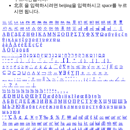
北京 을 입력하시려면
beijing
을 입력하시고 space를 누르
시면 됩니다.
ㅥ
ㅦ
ㅧ
ㅨ
ㅩ
ㅪ
ㅫ
ㅬ
ㅭ
ㅮ
ㅯ
ㅰ
ㅱ
ㅲ
ㅳ
ㅴ
ㅵ
ㅶ
ㅷ
ㅸ
ㅹ
ㅺ
ㅻ
ㅼ
ㅽ
ㅾ
ㅿ
ㆀ
ㆁ
ㆂ
ㆃ
ㆄ
ㆅ
ㆆ
ㆇ
ㆈ
ㆉ
ㆊ
ㆋ
ㆌ
ㆍ
ㆎ
Α
Β
Γ
Δ
Ε
Ζ
Η
Θ
Ι
Κ
Λ
Μ
Ν
Ξ
Ο
Π
Ρ
Σ
Τ
Υ
Φ
Χ
Ψ
Ω
α
β
γ
δ
ε
ζ
η
θ
ι
κ
λ
μ
ν
ξ
ο
π
ρ
σ
τ
υ
φ
χ
ψ
ω
á
à
Á
À
é
è
É
È
ç
Ç
ê
Ä
Ö
Ü
ä
ö
ü
ß
ְ
ֳ
ֲ
ֱ
ָ
ַ
ֵ
ֶ
ִ
ֹ
ּ
ֻ
ׂ
ׁ
ּ
ב
ה
נ
מ
צ
ת
ץ
ש
ד
ג
כ
ע
י
ח
ל
ך
ף
ק
ר
א
ט
ו
ן
ם
פ
‘
’
“
”
〔
〕
〈
〉
「
」
『
』
【
】
＂
（
）
［
］
｛
｝
±
×
÷
≠
≤
≥
∞
∴
♂
♀
∠
⊥
⌒
∂
∇
≡
≒
≪
≫
√
∽
∝
∵
∫
∬
∈
∋
⊆
⊇
⊂
⊃
∪
∩
∧
∨
￢
⇒
⇔
∀
∃
∮
∑
∏
＋
－
＜
＝
＞
、
。
·
‥
…
¨
〃
―
∥
＼
∼
´
～
ˇ
˘
˝
˚
˙
¸
˛
¡
¿
ː
！
＇
，
．
／
：
；
？
＾
＿
｀
｜
½
⅓
⅔
¼
¾
⅛
⅜
⅝
⅞
¹
²
³
⁴
ⁿ
₁
₂
₃
₄
Æ
Ð
Ħ
Ĳ
Ł
Ø
Œ
Þ
Ŧ
Ŋ
æ
đ
ð
ħ
ı
ĳ
ĸ
ŀ
ł
ø
œ
ß
þ
ŧ
ŋ
ŉ
А
Б
В
Г
Д
Е
Ё
Ж
З
И
Й
К
Л
М
Н
О
П
Р
С
Т
У
Ф
Х
Ц
Ч
Ш
Щ
Ъ
Ы
Ь
Э
Ю
Я
а
б
в
г
д
е
ё
ж
з
и
й
к
л
м
н
о
п
р
с
т
у
ф
х
ц
ч
ш
щ
ъ
ы
ь
э
ю
я
′
″
℃
Å
￠
￡
￥
¤
℉
‰
＄
％
Ｆ
￦
㎕
㎖
㎗
ℓ
㎘
㏄
㎣
㎤
㎥
㎦
㎙
㎚
㎛
㎜
㎝
㎞
㎟
㎠
㎡
㎢
㏊
㎍
㎎
㎏
㏏
㎈
㎉
㏈
㎧
㎨
㎰
㎱
㎲
㎳
㎴
㎵
㎶
㎷
㎸
㎹
㎀
㎁
㎂
㎃
㎄
㎺
㎻
㎽
㎾
㎿
㎐
㎑