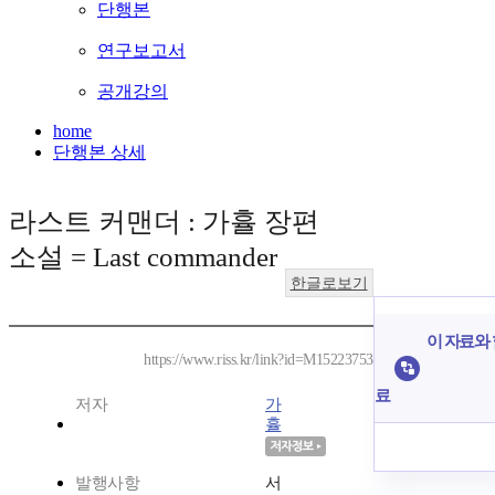
단행본
연구보고서
공개강의
home
단행본 상세
라스트 커맨더 : 가휼 장편
소설 = Last commander
한글로보기
이 자료와 
https://www.riss.kr/link?id=M15223753
료
저자
가
휼
발행사항
서