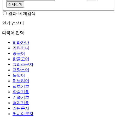
상세검색
결과 내 재검색
인기 검색어
다국어 입력
히라가나
가타카나
중국어
한글고어
그리스문자
프랑스어
독일어
히브리어
괄호기호
학술기호
기술기호
첨자기호
라틴문자
러시아문자