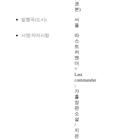
권
본)
발행국(도시)
서
울
서명/저자사항
라
스
트
커
맨
더
=
Last
commander
:
가
휼
장
편
소
설
/
지
은