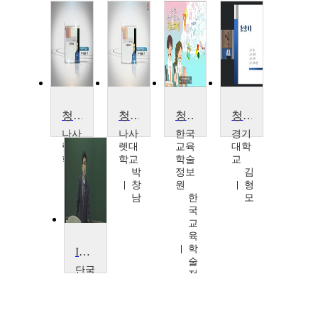
청소년 문제와 보호
청소년문제와 보호
청소년의 행복한 삶을 위한 진로디자인
청소년복지론
나사
나사
한국
경기
렛대
렛대
교육
대학
학교
학교
학술
교
박
박
정보
김
창
창
원
형
남
남
한
모
국
교
육
학
IT정보보호법
술
단국
정
대학
보
교
원
홍