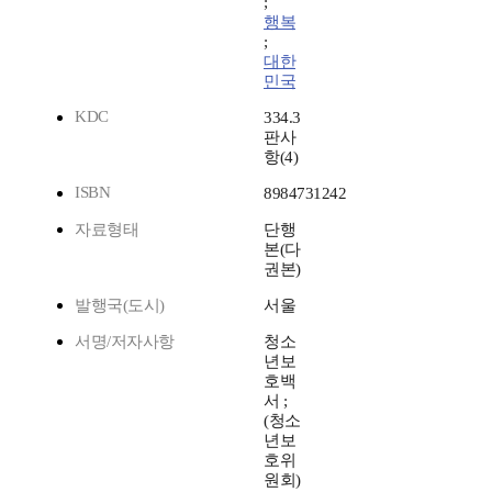
;
행복
;
대한
민국
KDC
334.3
판사
항(4)
ISBN
8984731242
자료형태
단행
본(다
권본)
발행국(도시)
서울
서명/저자사항
청소
년보
호백
서 ;
(청소
년보
호위
원회)