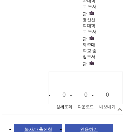
자대학
교 도서
관
영산선
학대학
교 도서
관
제주대
학교 중
앙도서
관
0
0
0
상세조회
다운로드
내보내기
복사/대출신청
인용하기