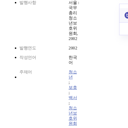
발행사항
서울 :
국무
총리
청소
년보
호위
원회,
2002
발행연도
2002
작성언어
한국
어
주제어
청소
년
;
보호
;
백서
;
청소
년보
호위
원회