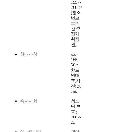
1997-
2002 /
[청소
년보
호주
간 추
진기
획팀
편].
형태사항
xx,
165,
50 p. :
챠트,
연대
표,사
진; 30
cm.
총서사항
청소
년 보
호 ;
2002-
23