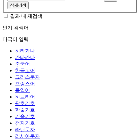
상세검색
결과 내 재검색
인기 검색어
다국어 입력
히라가나
가타카나
중국어
한글고어
그리스문자
프랑스어
독일어
히브리어
괄호기호
학술기호
기술기호
첨자기호
라틴문자
러시아문자