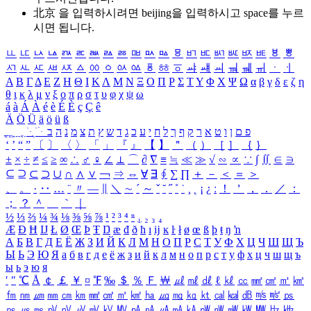
北京 을 입력하시려면
beijing
을 입력하시고 space를 누르
시면 됩니다.
ㅥ
ㅦ
ㅧ
ㅨ
ㅩ
ㅪ
ㅫ
ㅬ
ㅭ
ㅮ
ㅯ
ㅰ
ㅱ
ㅲ
ㅳ
ㅴ
ㅵ
ㅶ
ㅷ
ㅸ
ㅹ
ㅺ
ㅻ
ㅼ
ㅽ
ㅾ
ㅿ
ㆀ
ㆁ
ㆂ
ㆃ
ㆄ
ㆅ
ㆆ
ㆇ
ㆈ
ㆉ
ㆊ
ㆋ
ㆌ
ㆍ
ㆎ
Α
Β
Γ
Δ
Ε
Ζ
Η
Θ
Ι
Κ
Λ
Μ
Ν
Ξ
Ο
Π
Ρ
Σ
Τ
Υ
Φ
Χ
Ψ
Ω
α
β
γ
δ
ε
ζ
η
θ
ι
κ
λ
μ
ν
ξ
ο
π
ρ
σ
τ
υ
φ
χ
ψ
ω
á
à
Á
À
é
è
É
È
ç
Ç
ê
Ä
Ö
Ü
ä
ö
ü
ß
ְ
ֳ
ֲ
ֱ
ָ
ַ
ֵ
ֶ
ִ
ֹ
ּ
ֻ
ׂ
ׁ
ּ
ב
ה
נ
מ
צ
ת
ץ
ש
ד
ג
כ
ע
י
ח
ל
ך
ף
ק
ר
א
ט
ו
ן
ם
פ
‘
’
“
”
〔
〕
〈
〉
「
」
『
』
【
】
＂
（
）
［
］
｛
｝
±
×
÷
≠
≤
≥
∞
∴
♂
♀
∠
⊥
⌒
∂
∇
≡
≒
≪
≫
√
∽
∝
∵
∫
∬
∈
∋
⊆
⊇
⊂
⊃
∪
∩
∧
∨
￢
⇒
⇔
∀
∃
∮
∑
∏
＋
－
＜
＝
＞
、
。
·
‥
…
¨
〃
―
∥
＼
∼
´
～
ˇ
˘
˝
˚
˙
¸
˛
¡
¿
ː
！
＇
，
．
／
：
；
？
＾
＿
｀
｜
½
⅓
⅔
¼
¾
⅛
⅜
⅝
⅞
¹
²
³
⁴
ⁿ
₁
₂
₃
₄
Æ
Ð
Ħ
Ĳ
Ł
Ø
Œ
Þ
Ŧ
Ŋ
æ
đ
ð
ħ
ı
ĳ
ĸ
ŀ
ł
ø
œ
ß
þ
ŧ
ŋ
ŉ
А
Б
В
Г
Д
Е
Ё
Ж
З
И
Й
К
Л
М
Н
О
П
Р
С
Т
У
Ф
Х
Ц
Ч
Ш
Щ
Ъ
Ы
Ь
Э
Ю
Я
а
б
в
г
д
е
ё
ж
з
и
й
к
л
м
н
о
п
р
с
т
у
ф
х
ц
ч
ш
щ
ъ
ы
ь
э
ю
я
′
″
℃
Å
￠
￡
￥
¤
℉
‰
＄
％
Ｆ
￦
㎕
㎖
㎗
ℓ
㎘
㏄
㎣
㎤
㎥
㎦
㎙
㎚
㎛
㎜
㎝
㎞
㎟
㎠
㎡
㎢
㏊
㎍
㎎
㎏
㏏
㎈
㎉
㏈
㎧
㎨
㎰
㎱
㎲
㎳
㎴
㎵
㎶
㎷
㎸
㎹
㎀
㎁
㎂
㎃
㎄
㎺
㎻
㎽
㎾
㎿
㎐
㎑