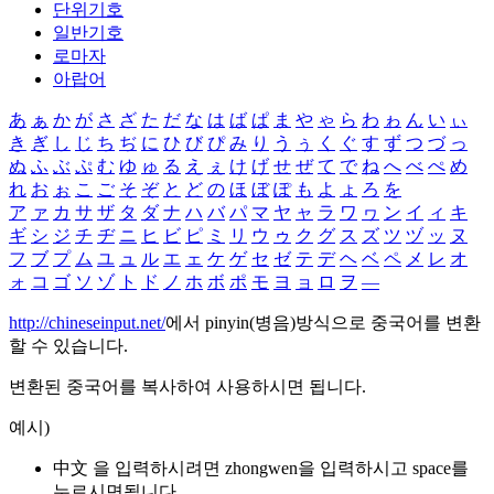
단위기호
일반기호
로마자
아랍어
あ
ぁ
か
が
さ
ざ
た
だ
な
は
ば
ぱ
ま
や
ゃ
ら
わ
ゎ
ん
い
ぃ
き
ぎ
し
じ
ち
ぢ
に
ひ
び
ぴ
み
り
う
ぅ
く
ぐ
す
ず
つ
づ
っ
ぬ
ふ
ぶ
ぷ
む
ゆ
ゅ
る
え
ぇ
け
げ
せ
ぜ
て
で
ね
へ
べ
ぺ
め
れ
お
ぉ
こ
ご
そ
ぞ
と
ど
の
ほ
ぼ
ぽ
も
よ
ょ
ろ
を
ア
ァ
カ
サ
ザ
タ
ダ
ナ
ハ
バ
パ
マ
ヤ
ャ
ラ
ワ
ヮ
ン
イ
ィ
キ
ギ
シ
ジ
チ
ヂ
ニ
ヒ
ビ
ピ
ミ
リ
ウ
ゥ
ク
グ
ス
ズ
ツ
ヅ
ッ
ヌ
フ
ブ
プ
ム
ユ
ュ
ル
エ
ェ
ケ
ゲ
セ
ゼ
テ
デ
ヘ
ベ
ペ
メ
レ
オ
ォ
コ
ゴ
ソ
ゾ
ト
ド
ノ
ホ
ボ
ポ
モ
ヨ
ョ
ロ
ヲ
―
http://chineseinput.net/
에서 pinyin(병음)방식으로 중국어를 변환
할 수 있습니다.
변환된 중국어를 복사하여 사용하시면 됩니다.
예시)
中文 을 입력하시려면
zhongwen
을 입력하시고 space를
누르시면됩니다.