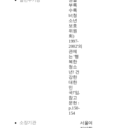
일반주기명
권말
부록
수록
b'(청
소년
보호
위원
회)
1997-
2002'의
관제
는 '행
복한
청소
년! 건
강한
대한
민
국!'임.
참고
문헌 :
p.150-
154
소장기관
서울여