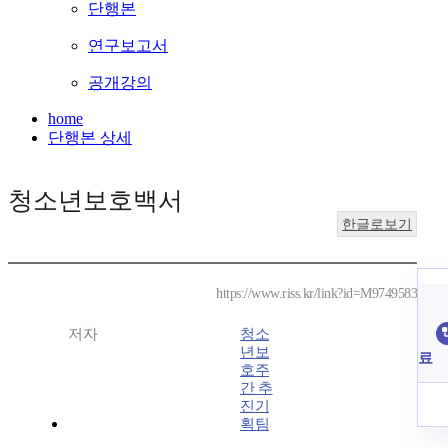
단행본
연구보고서
공개강의
home
단행본 상세
청소년보호백서
한글로보기
https://www.riss.kr/link?id=M9749583
저자
청소
년보
료
호주
간 추
진기
획팀