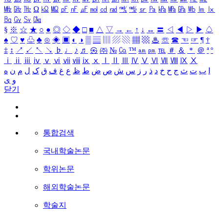
㎒
㎓
㎔
Ω
㏀
㏁
㎊
㎋
㎌
㏖
㏅
㎭
㎮
㎯
㏛
㎩
㎪
㎫
㎬
㏝
㏐
㏓
㏃
㏉
㏜
㏆
§
※
☆
★
○
●
◎
◇
◆
□
■
△
▽
→
←
↑
↓
↔
〓
◁
◀
▷
▶
♤
♠
♡
♥
♧
♣
⊙
◈
▣
◐
◑
▒
▤
▥
▨
▧
▦
▩
♨
☏
☎
☜
☞
¶
†
‡
↕
↗
↙
↖
↘
♭
♩
♪
♬
㉿
㈜
№
㏇
™
㏂
㏘
℡
＃
＆
＊
＠
ª
º
ⅰ
ⅱ
ⅲ
ⅳ
ⅴ
ⅵ
ⅶ
ⅷ
ⅸ
ⅹ
Ⅰ
Ⅱ
Ⅲ
Ⅳ
Ⅴ
Ⅵ
Ⅶ
Ⅷ
Ⅸ
Ⅹ
ا
ب
ت
ث
ج
ح
خ
د
ذ
ر
ز
س
ش
ص
ض
ط
ظ
ع
غ
ف
ق
ک
ل
م
ن
ه
و
ی
닫기
통합검색
국내학술논문
학위논문
해외학술논문
학술지