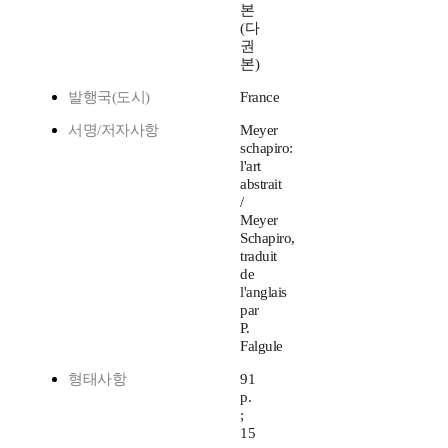
본
(다
권
본)
발행국(도시)
France
서명/저자사항
Meyer
schapiro:
l'art
abstrait
/
Meyer
Schapiro,
traduit
de
l'anglais
par
P.
Falgule
형태사항
91
p.
;
15