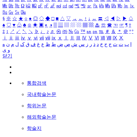
㎒
㎓
㎔
Ω
㏀
㏁
㎊
㎋
㎌
㏖
㏅
㎭
㎮
㎯
㏛
㎩
㎪
㎫
㎬
㏝
㏐
㏓
㏃
㏉
㏜
㏆
§
※
☆
★
○
●
◎
◇
◆
□
■
△
▽
→
←
↑
↓
↔
〓
◁
◀
▷
▶
♤
♠
♡
♥
♧
♣
⊙
◈
▣
◐
◑
▒
▤
▥
▨
▧
▦
▩
♨
☏
☎
☜
☞
¶
†
‡
↕
↗
↙
↖
↘
♭
♩
♪
♬
㉿
㈜
№
㏇
™
㏂
㏘
℡
＃
＆
＊
＠
ª
º
ⅰ
ⅱ
ⅲ
ⅳ
ⅴ
ⅵ
ⅶ
ⅷ
ⅸ
ⅹ
Ⅰ
Ⅱ
Ⅲ
Ⅳ
Ⅴ
Ⅵ
Ⅶ
Ⅷ
Ⅸ
Ⅹ
ا
ب
ت
ث
ج
ح
خ
د
ذ
ر
ز
س
ش
ص
ض
ط
ظ
ع
غ
ف
ق
ک
ل
م
ن
ه
و
ی
닫기
통합검색
국내학술논문
학위논문
해외학술논문
학술지