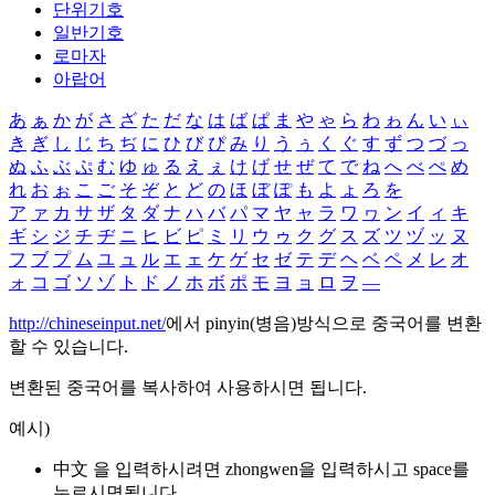
단위기호
일반기호
로마자
아랍어
あ
ぁ
か
が
さ
ざ
た
だ
な
は
ば
ぱ
ま
や
ゃ
ら
わ
ゎ
ん
い
ぃ
き
ぎ
し
じ
ち
ぢ
に
ひ
び
ぴ
み
り
う
ぅ
く
ぐ
す
ず
つ
づ
っ
ぬ
ふ
ぶ
ぷ
む
ゆ
ゅ
る
え
ぇ
け
げ
せ
ぜ
て
で
ね
へ
べ
ぺ
め
れ
お
ぉ
こ
ご
そ
ぞ
と
ど
の
ほ
ぼ
ぽ
も
よ
ょ
ろ
を
ア
ァ
カ
サ
ザ
タ
ダ
ナ
ハ
バ
パ
マ
ヤ
ャ
ラ
ワ
ヮ
ン
イ
ィ
キ
ギ
シ
ジ
チ
ヂ
ニ
ヒ
ビ
ピ
ミ
リ
ウ
ゥ
ク
グ
ス
ズ
ツ
ヅ
ッ
ヌ
フ
ブ
プ
ム
ユ
ュ
ル
エ
ェ
ケ
ゲ
セ
ゼ
テ
デ
ヘ
ベ
ペ
メ
レ
オ
ォ
コ
ゴ
ソ
ゾ
ト
ド
ノ
ホ
ボ
ポ
モ
ヨ
ョ
ロ
ヲ
―
http://chineseinput.net/
에서 pinyin(병음)방식으로 중국어를 변환
할 수 있습니다.
변환된 중국어를 복사하여 사용하시면 됩니다.
예시)
中文 을 입력하시려면
zhongwen
을 입력하시고 space를
누르시면됩니다.