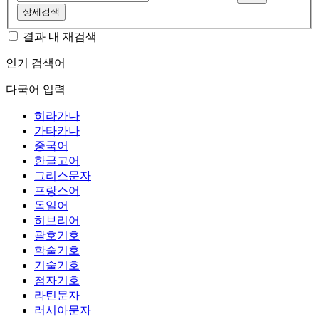
상세검색
결과 내 재검색
인기 검색어
다국어 입력
히라가나
가타카나
중국어
한글고어
그리스문자
프랑스어
독일어
히브리어
괄호기호
학술기호
기술기호
첨자기호
라틴문자
러시아문자