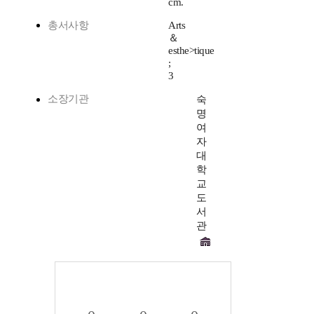
cm.
총서사항
Arts
＆
esthe>tique
;
3
소장기관
숙
명
여
자
대
학
교
도
서
관