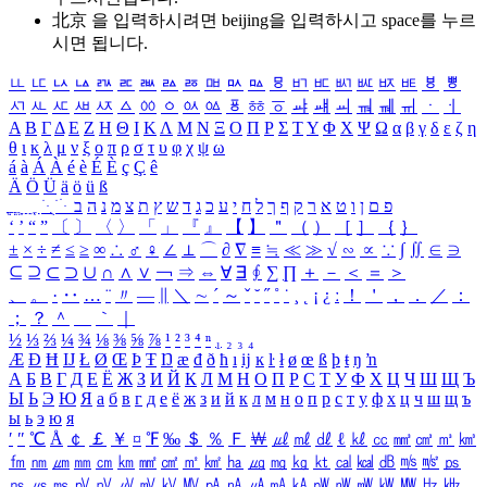
北京 을 입력하시려면
beijing
을 입력하시고 space를 누르
시면 됩니다.
ㅥ
ㅦ
ㅧ
ㅨ
ㅩ
ㅪ
ㅫ
ㅬ
ㅭ
ㅮ
ㅯ
ㅰ
ㅱ
ㅲ
ㅳ
ㅴ
ㅵ
ㅶ
ㅷ
ㅸ
ㅹ
ㅺ
ㅻ
ㅼ
ㅽ
ㅾ
ㅿ
ㆀ
ㆁ
ㆂ
ㆃ
ㆄ
ㆅ
ㆆ
ㆇ
ㆈ
ㆉ
ㆊ
ㆋ
ㆌ
ㆍ
ㆎ
Α
Β
Γ
Δ
Ε
Ζ
Η
Θ
Ι
Κ
Λ
Μ
Ν
Ξ
Ο
Π
Ρ
Σ
Τ
Υ
Φ
Χ
Ψ
Ω
α
β
γ
δ
ε
ζ
η
θ
ι
κ
λ
μ
ν
ξ
ο
π
ρ
σ
τ
υ
φ
χ
ψ
ω
á
à
Á
À
é
è
É
È
ç
Ç
ê
Ä
Ö
Ü
ä
ö
ü
ß
ְ
ֳ
ֲ
ֱ
ָ
ַ
ֵ
ֶ
ִ
ֹ
ּ
ֻ
ׂ
ׁ
ּ
ב
ה
נ
מ
צ
ת
ץ
ש
ד
ג
כ
ע
י
ח
ל
ך
ף
ק
ר
א
ט
ו
ן
ם
פ
‘
’
“
”
〔
〕
〈
〉
「
」
『
』
【
】
＂
（
）
［
］
｛
｝
±
×
÷
≠
≤
≥
∞
∴
♂
♀
∠
⊥
⌒
∂
∇
≡
≒
≪
≫
√
∽
∝
∵
∫
∬
∈
∋
⊆
⊇
⊂
⊃
∪
∩
∧
∨
￢
⇒
⇔
∀
∃
∮
∑
∏
＋
－
＜
＝
＞
、
。
·
‥
…
¨
〃
―
∥
＼
∼
´
～
ˇ
˘
˝
˚
˙
¸
˛
¡
¿
ː
！
＇
，
．
／
：
；
？
＾
＿
｀
｜
½
⅓
⅔
¼
¾
⅛
⅜
⅝
⅞
¹
²
³
⁴
ⁿ
₁
₂
₃
₄
Æ
Ð
Ħ
Ĳ
Ł
Ø
Œ
Þ
Ŧ
Ŋ
æ
đ
ð
ħ
ı
ĳ
ĸ
ŀ
ł
ø
œ
ß
þ
ŧ
ŋ
ŉ
А
Б
В
Г
Д
Е
Ё
Ж
З
И
Й
К
Л
М
Н
О
П
Р
С
Т
У
Ф
Х
Ц
Ч
Ш
Щ
Ъ
Ы
Ь
Э
Ю
Я
а
б
в
г
д
е
ё
ж
з
и
й
к
л
м
н
о
п
р
с
т
у
ф
х
ц
ч
ш
щ
ъ
ы
ь
э
ю
я
′
″
℃
Å
￠
￡
￥
¤
℉
‰
＄
％
Ｆ
￦
㎕
㎖
㎗
ℓ
㎘
㏄
㎣
㎤
㎥
㎦
㎙
㎚
㎛
㎜
㎝
㎞
㎟
㎠
㎡
㎢
㏊
㎍
㎎
㎏
㏏
㎈
㎉
㏈
㎧
㎨
㎰
㎱
㎲
㎳
㎴
㎵
㎶
㎷
㎸
㎹
㎀
㎁
㎂
㎃
㎄
㎺
㎻
㎽
㎾
㎿
㎐
㎑