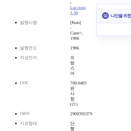
;
Luccioni,
J. M
나만을 위한
발행사항
[Paris]
:
Carre>,
1996
발행연도
1996
작성언어
프
랑
스
어
DDC
709.0405
판
사
항
(21)
ISBN
2908393379
자료형태
단
행