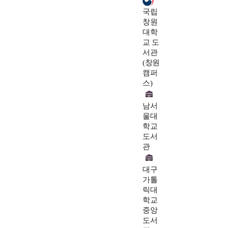
국립
창원
대학
교 도
서관
(창원
캠퍼
스)
남서
울대
학교
도서
관
대구
가톨
릭대
학교
중앙
도서