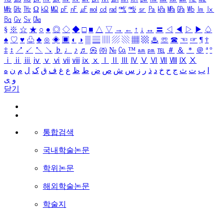
㎒
㎓
㎔
Ω
㏀
㏁
㎊
㎋
㎌
㏖
㏅
㎭
㎮
㎯
㏛
㎩
㎪
㎫
㎬
㏝
㏐
㏓
㏃
㏉
㏜
㏆
§
※
☆
★
○
●
◎
◇
◆
□
■
△
▽
→
←
↑
↓
↔
〓
◁
◀
▷
▶
♤
♠
♡
♥
♧
♣
⊙
◈
▣
◐
◑
▒
▤
▥
▨
▧
▦
▩
♨
☏
☎
☜
☞
¶
†
‡
↕
↗
↙
↖
↘
♭
♩
♪
♬
㉿
㈜
№
㏇
™
㏂
㏘
℡
＃
＆
＊
＠
ª
º
ⅰ
ⅱ
ⅲ
ⅳ
ⅴ
ⅵ
ⅶ
ⅷ
ⅸ
ⅹ
Ⅰ
Ⅱ
Ⅲ
Ⅳ
Ⅴ
Ⅵ
Ⅶ
Ⅷ
Ⅸ
Ⅹ
ا
ب
ت
ث
ج
ح
خ
د
ذ
ر
ز
س
ش
ص
ض
ط
ظ
ع
غ
ف
ق
ک
ل
م
ن
ه
و
ی
닫기
통합검색
국내학술논문
학위논문
해외학술논문
학술지