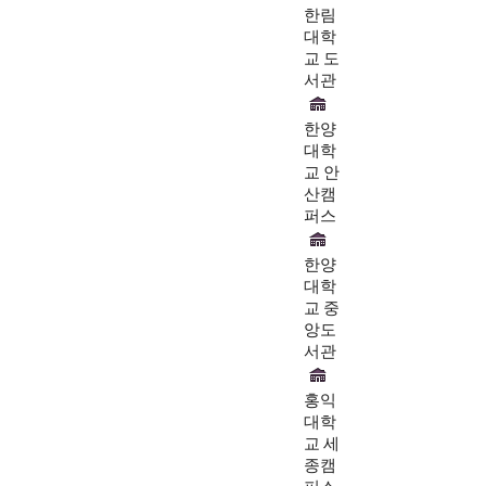
한림
대학
교 도
서관
한양
대학
교 안
산캠
퍼스
한양
대학
교 중
앙도
서관
홍익
대학
교 세
종캠