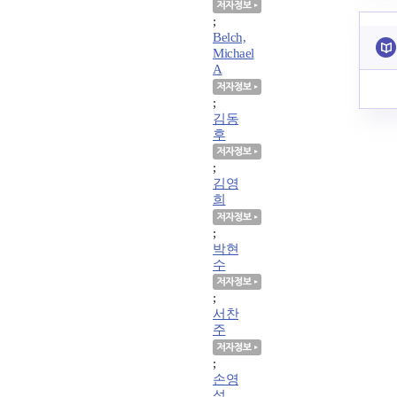
;
Belch,
Michael
A
;
김동
후
;
김영
희
;
박현
수
;
서찬
주
;
손영
석