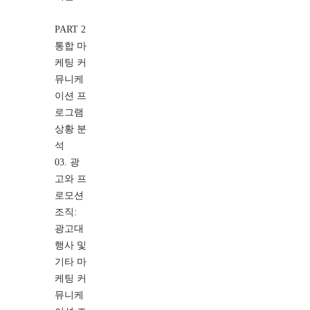
PART 2
통합 마
케팅 커
뮤니케
이션 프
로그램
상황 분
석
03. 광
고와 프
로모션
조직:
광고대
행사 및
기타 마
케팅 커
뮤니케