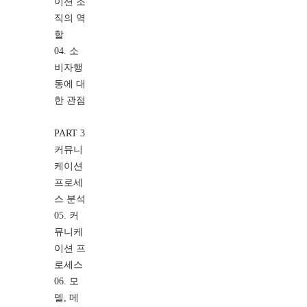
이션 조
직의 역
할
04. 소
비자행
동에 대
한 관점
PART 3
커뮤니
케이션
프로세
스 분석
05. 커
뮤니케
이션 프
로세스
06. 모
델, 메