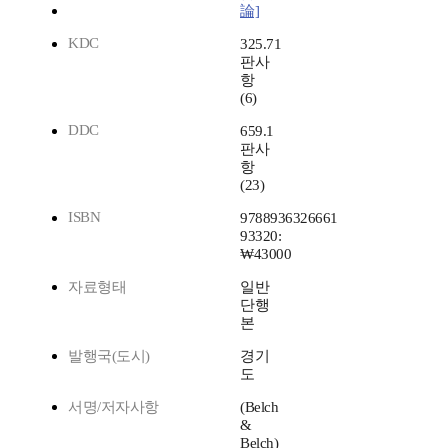
論]
KDC
325.71
판사
항
(6)
DDC
659.1
판사
항
(23)
ISBN
9788936326661
93320:
₩43000
자료형태
일반
단행
본
발행국(도시)
경기
도
서명/저자사항
(Belch
&
Belch)