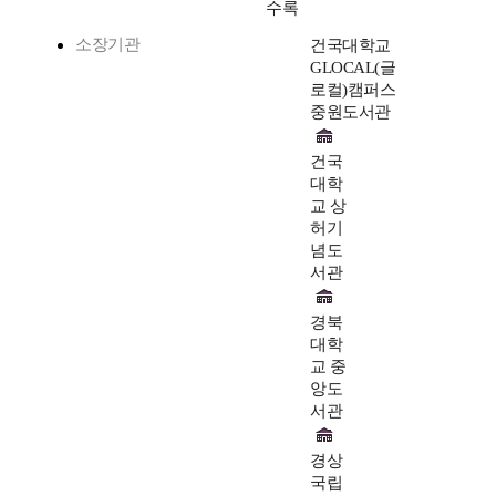
수록
소장기관
건국대학교
GLOCAL(글
로컬)캠퍼스
중원도서관
건국
대학
교 상
허기
념도
서관
경북
대학
교 중
앙도
서관
경상
국립