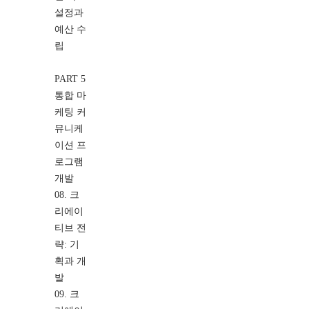
설정과
예산 수
립
PART 5
통합 마
케팅 커
뮤니케
이션 프
로그램
개발
08. 크
리에이
티브 전
략: 기
획과 개
발
09. 크