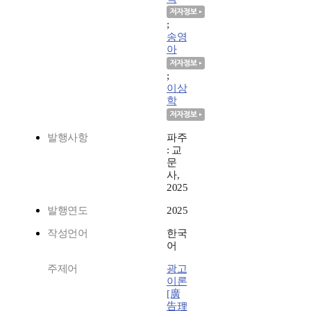
;
송영
아
;
이상
학
발행사항
파주
: 교
문
사,
2025
발행연도
2025
작성언어
한국
어
주제어
광고
이론
[廣
告理