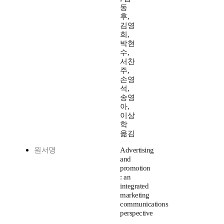
동
후,
김영
희,
박현
수,
서찬
주,
손영
석,
송영
아,
이상
학
옮김
원서명
Advertising
and
promotion
: an
integrated
marketing
communications
perspective