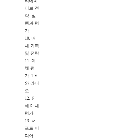
리에이
티브 전
략: 실
행과 평
가
10. 매
체 기획
및 전략
11. 매
체 평
가: TV
와 라디
오
12. 인
쇄 매체
평가
13. 서
포트 미
디어