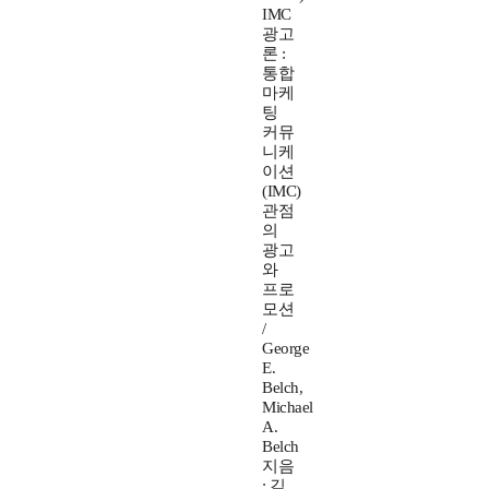
IMC
광고
론 :
통합
마케
팅
커뮤
니케
이션
(IMC)
관점
의
광고
와
프로
모션
/
George
E.
Belch,
Michael
A.
Belch
지음
; 김