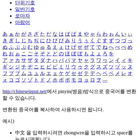
단위기호
일반기호
로마자
아랍어
あ
ぁ
か
が
さ
ざ
た
だ
な
は
ば
ぱ
ま
や
ゃ
ら
わ
ゎ
ん
い
ぃ
き
ぎ
し
じ
ち
ぢ
に
ひ
び
ぴ
み
り
う
ぅ
く
ぐ
す
ず
つ
づ
っ
ぬ
ふ
ぶ
ぷ
む
ゆ
ゅ
る
え
ぇ
け
げ
せ
ぜ
て
で
ね
へ
べ
ぺ
め
れ
お
ぉ
こ
ご
そ
ぞ
と
ど
の
ほ
ぼ
ぽ
も
よ
ょ
ろ
を
ア
ァ
カ
サ
ザ
タ
ダ
ナ
ハ
バ
パ
マ
ヤ
ャ
ラ
ワ
ヮ
ン
イ
ィ
キ
ギ
シ
ジ
チ
ヂ
ニ
ヒ
ビ
ピ
ミ
リ
ウ
ゥ
ク
グ
ス
ズ
ツ
ヅ
ッ
ヌ
フ
ブ
プ
ム
ユ
ュ
ル
エ
ェ
ケ
ゲ
セ
ゼ
テ
デ
ヘ
ベ
ペ
メ
レ
オ
ォ
コ
ゴ
ソ
ゾ
ト
ド
ノ
ホ
ボ
ポ
モ
ヨ
ョ
ロ
ヲ
―
http://chineseinput.net/
에서 pinyin(병음)방식으로 중국어를 변환
할 수 있습니다.
변환된 중국어를 복사하여 사용하시면 됩니다.
예시)
中文 을 입력하시려면
zhongwen
을 입력하시고 space를
누르시면됩니다.