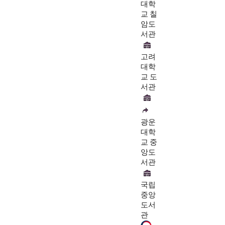
대학
교 칠
암도
서관
고려
대학
교 도
서관
광운
대학
교 중
앙도
서관
국립
중앙
도서
관