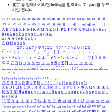
北京 을 입력하시려면
beijing
을 입력하시고 space를 누르
시면 됩니다.
ㅥ
ㅦ
ㅧ
ㅨ
ㅩ
ㅪ
ㅫ
ㅬ
ㅭ
ㅮ
ㅯ
ㅰ
ㅱ
ㅲ
ㅳ
ㅴ
ㅵ
ㅶ
ㅷ
ㅸ
ㅹ
ㅺ
ㅻ
ㅼ
ㅽ
ㅾ
ㅿ
ㆀ
ㆁ
ㆂ
ㆃ
ㆄ
ㆅ
ㆆ
ㆇ
ㆈ
ㆉ
ㆊ
ㆋ
ㆌ
ㆍ
ㆎ
Α
Β
Γ
Δ
Ε
Ζ
Η
Θ
Ι
Κ
Λ
Μ
Ν
Ξ
Ο
Π
Ρ
Σ
Τ
Υ
Φ
Χ
Ψ
Ω
α
β
γ
δ
ε
ζ
η
θ
ι
κ
λ
μ
ν
ξ
ο
π
ρ
σ
τ
υ
φ
χ
ψ
ω
á
à
Á
À
é
è
É
È
ç
Ç
ê
Ä
Ö
Ü
ä
ö
ü
ß
ְ
ֳ
ֲ
ֱ
ָ
ַ
ֵ
ֶ
ִ
ֹ
ּ
ֻ
ׂ
ׁ
ּ
ב
ה
נ
מ
צ
ת
ץ
ש
ד
ג
כ
ע
י
ח
ל
ך
ף
ק
ר
א
ט
ו
ן
ם
פ
‘
’
“
”
〔
〕
〈
〉
「
」
『
』
【
】
＂
（
）
［
］
｛
｝
±
×
÷
≠
≤
≥
∞
∴
♂
♀
∠
⊥
⌒
∂
∇
≡
≒
≪
≫
√
∽
∝
∵
∫
∬
∈
∋
⊆
⊇
⊂
⊃
∪
∩
∧
∨
￢
⇒
⇔
∀
∃
∮
∑
∏
＋
－
＜
＝
＞
、
。
·
‥
…
¨
〃
―
∥
＼
∼
´
～
ˇ
˘
˝
˚
˙
¸
˛
¡
¿
ː
！
＇
，
．
／
：
；
？
＾
＿
｀
｜
½
⅓
⅔
¼
¾
⅛
⅜
⅝
⅞
¹
²
³
⁴
ⁿ
₁
₂
₃
₄
Æ
Ð
Ħ
Ĳ
Ł
Ø
Œ
Þ
Ŧ
Ŋ
æ
đ
ð
ħ
ı
ĳ
ĸ
ŀ
ł
ø
œ
ß
þ
ŧ
ŋ
ŉ
А
Б
В
Г
Д
Е
Ё
Ж
З
И
Й
К
Л
М
Н
О
П
Р
С
Т
У
Ф
Х
Ц
Ч
Ш
Щ
Ъ
Ы
Ь
Э
Ю
Я
а
б
в
г
д
е
ё
ж
з
и
й
к
л
м
н
о
п
р
с
т
у
ф
х
ц
ч
ш
щ
ъ
ы
ь
э
ю
я
′
″
℃
Å
￠
￡
￥
¤
℉
‰
＄
％
Ｆ
￦
㎕
㎖
㎗
ℓ
㎘
㏄
㎣
㎤
㎥
㎦
㎙
㎚
㎛
㎜
㎝
㎞
㎟
㎠
㎡
㎢
㏊
㎍
㎎
㎏
㏏
㎈
㎉
㏈
㎧
㎨
㎰
㎱
㎲
㎳
㎴
㎵
㎶
㎷
㎸
㎹
㎀
㎁
㎂
㎃
㎄
㎺
㎻
㎽
㎾
㎿
㎐
㎑