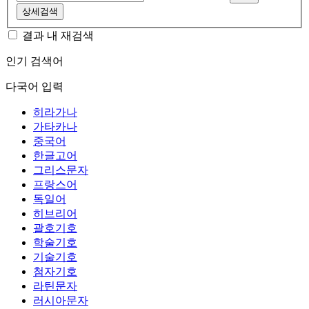
상세검색
결과 내 재검색
인기 검색어
다국어 입력
히라가나
가타카나
중국어
한글고어
그리스문자
프랑스어
독일어
히브리어
괄호기호
학술기호
기술기호
첨자기호
라틴문자
러시아문자