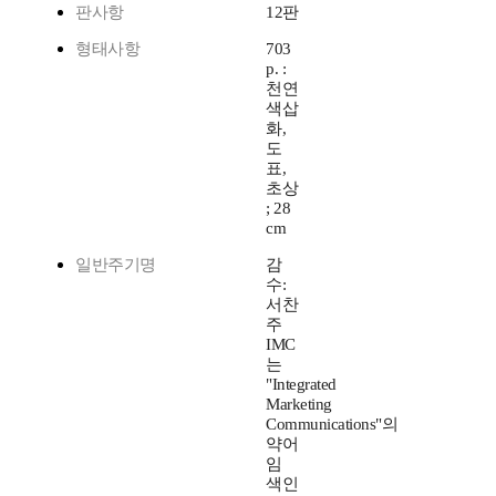
판사항
12판
형태사항
703
p. :
천연
색삽
화,
도
표,
초상
; 28
cm
일반주기명
감
수:
서찬
주
IMC
는
"Integrated
Marketing
Communications"의
약어
임
색인