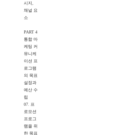
시지,
채널 요
소
PART 4
통합 마
케팅 커
뮤니케
이션 프
로그램
의 목표
설정과
예산 수
립
07. 프
로모션
프로그
램을 위
한 목표