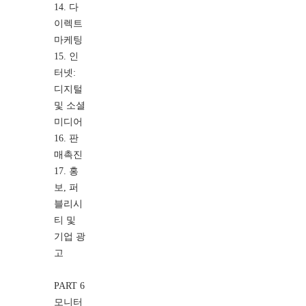
14. 다
이렉트
마케팅
15. 인
터넷:
디지털
및 소셜
미디어
16. 판
매촉진
17. 홍
보, 퍼
블리시
티 및
기업 광
고
PART 6
모니터