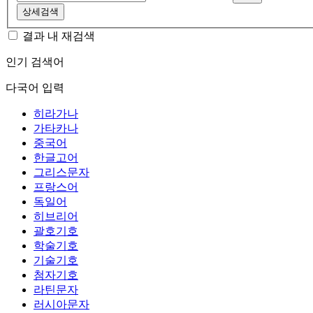
상세검색
결과 내 재검색
인기 검색어
다국어 입력
히라가나
가타카나
중국어
한글고어
그리스문자
프랑스어
독일어
히브리어
괄호기호
학술기호
기술기호
첨자기호
라틴문자
러시아문자