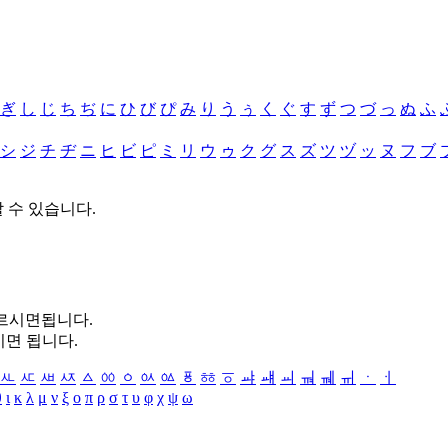
ぎ
し
じ
ち
ぢ
に
ひ
び
ぴ
み
り
う
ぅ
く
ぐ
す
ず
つ
づ
っ
ぬ
ふ
シ
ジ
チ
ヂ
ニ
ヒ
ビ
ピ
ミ
リ
ウ
ゥ
ク
グ
ス
ズ
ツ
ヅ
ッ
ヌ
フ
ブ
할 수 있습니다.
누르시면됩니다.
시면 됩니다.
ㅻ
ㅼ
ㅽ
ㅾ
ㅿ
ㆀ
ㆁ
ㆂ
ㆃ
ㆄ
ㆅ
ㆆ
ㆇ
ㆈ
ㆉ
ㆊ
ㆋ
ㆌ
ㆍ
ㆎ
θ
ι
κ
λ
μ
ν
ξ
ο
π
ρ
σ
τ
υ
φ
χ
ψ
ω