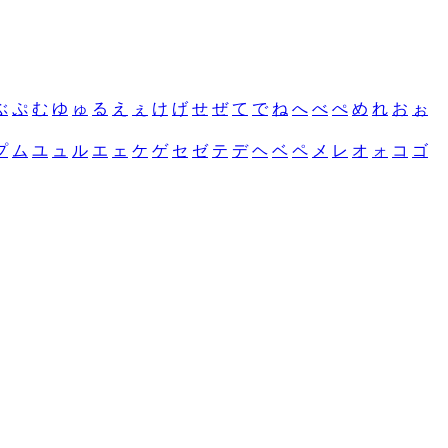
ぶ
ぷ
む
ゆ
ゅ
る
え
ぇ
け
げ
せ
ぜ
て
で
ね
へ
べ
ぺ
め
れ
お
ぉ
プ
ム
ユ
ュ
ル
エ
ェ
ケ
ゲ
セ
ゼ
テ
デ
ヘ
ベ
ペ
メ
レ
オ
ォ
コ
ゴ