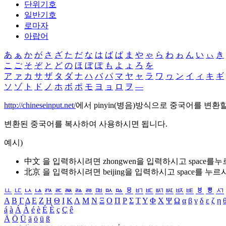
단위기호
일반기호
로마자
아랍어
あ
ぁ
か
が
さ
ざ
た
だ
な
は
ば
ぱ
ま
や
ゃ
ら
わ
ゎ
ん
い
ぃ
き
こ
ご
そ
ぞ
と
ど
の
ほ
ぼ
ぽ
も
よ
ょ
ろ
を
ア
ァ
カ
サ
ザ
タ
ダ
ナ
ハ
バ
パ
マ
ヤ
ャ
ラ
ワ
ヮ
ン
イ
ィ
キ
ギ
ソ
ゾ
ト
ド
ノ
ホ
ボ
ポ
モ
ヨ
ョ
ロ
ヲ
―
http://chineseinput.net/
에서 pinyin(병음)방식으로 중국어를 변환
변환된 중국어를 복사하여 사용하시면 됩니다.
예시)
中文 을 입력하시려면
zhongwen
을 입력하시고 space를
北京 을 입력하시려면
beijing
을 입력하시고 space를 누르
ㅥ
ㅦ
ㅧ
ㅨ
ㅩ
ㅪ
ㅫ
ㅬ
ㅭ
ㅮ
ㅯ
ㅰ
ㅱ
ㅲ
ㅳ
ㅴ
ㅵ
ㅶ
ㅷ
ㅸ
ㅹ
ㅺ
Α
Β
Γ
Δ
Ε
Ζ
Η
Θ
Ι
Κ
Λ
Μ
Ν
Ξ
Ο
Π
Ρ
Σ
Τ
Υ
Φ
Χ
Ψ
Ω
α
β
γ
δ
ε
ζ
η
á
à
Á
À
é
è
É
È
ç
Ç
ê
Ä
Ö
Ü
ä
ö
ü
ß