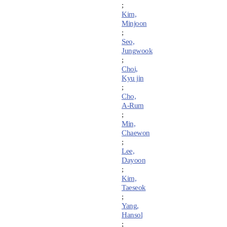
;
Kim,
Minjoon
;
Seo,
Jungwook
;
Choi,
Kyu jin
;
Cho,
A-Rum
;
Min,
Chaewon
;
Lee,
Dayoon
;
Kim,
Taeseok
;
Yang,
Hansol
;