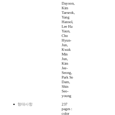
Dayoon,
Kim
Taeseok,
Yang
Hansol,
Lee Ha
Yaun,
Cho
Hyun-
Jun,
Kwak
Min
Jun,
Kim
Jee-
Seong,
Park So
Dam,
Shin
Seo-
young
형태사항
237
pages :
color