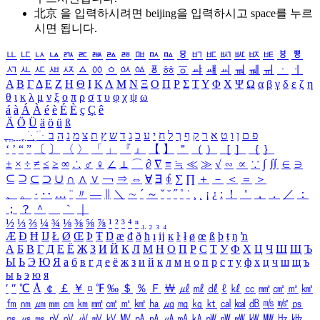
北京 을 입력하시려면
beijing
을 입력하시고 space를 누르
시면 됩니다.
ㅥ
ㅦ
ㅧ
ㅨ
ㅩ
ㅪ
ㅫ
ㅬ
ㅭ
ㅮ
ㅯ
ㅰ
ㅱ
ㅲ
ㅳ
ㅴ
ㅵ
ㅶ
ㅷ
ㅸ
ㅹ
ㅺ
ㅻ
ㅼ
ㅽ
ㅾ
ㅿ
ㆀ
ㆁ
ㆂ
ㆃ
ㆄ
ㆅ
ㆆ
ㆇ
ㆈ
ㆉ
ㆊ
ㆋ
ㆌ
ㆍ
ㆎ
Α
Β
Γ
Δ
Ε
Ζ
Η
Θ
Ι
Κ
Λ
Μ
Ν
Ξ
Ο
Π
Ρ
Σ
Τ
Υ
Φ
Χ
Ψ
Ω
α
β
γ
δ
ε
ζ
η
θ
ι
κ
λ
μ
ν
ξ
ο
π
ρ
σ
τ
υ
φ
χ
ψ
ω
á
à
Á
À
é
è
É
È
ç
Ç
ê
Ä
Ö
Ü
ä
ö
ü
ß
ְ
ֳ
ֲ
ֱ
ָ
ַ
ֵ
ֶ
ִ
ֹ
ּ
ֻ
ׂ
ׁ
ּ
ב
ה
נ
מ
צ
ת
ץ
ש
ד
ג
כ
ע
י
ח
ל
ך
ף
ק
ר
א
ט
ו
ן
ם
פ
‘
’
“
”
〔
〕
〈
〉
「
」
『
』
【
】
＂
（
）
［
］
｛
｝
±
×
÷
≠
≤
≥
∞
∴
♂
♀
∠
⊥
⌒
∂
∇
≡
≒
≪
≫
√
∽
∝
∵
∫
∬
∈
∋
⊆
⊇
⊂
⊃
∪
∩
∧
∨
￢
⇒
⇔
∀
∃
∮
∑
∏
＋
－
＜
＝
＞
、
。
·
‥
…
¨
〃
―
∥
＼
∼
´
～
ˇ
˘
˝
˚
˙
¸
˛
¡
¿
ː
！
＇
，
．
／
：
；
？
＾
＿
｀
｜
½
⅓
⅔
¼
¾
⅛
⅜
⅝
⅞
¹
²
³
⁴
ⁿ
₁
₂
₃
₄
Æ
Ð
Ħ
Ĳ
Ł
Ø
Œ
Þ
Ŧ
Ŋ
æ
đ
ð
ħ
ı
ĳ
ĸ
ŀ
ł
ø
œ
ß
þ
ŧ
ŋ
ŉ
А
Б
В
Г
Д
Е
Ё
Ж
З
И
Й
К
Л
М
Н
О
П
Р
С
Т
У
Ф
Х
Ц
Ч
Ш
Щ
Ъ
Ы
Ь
Э
Ю
Я
а
б
в
г
д
е
ё
ж
з
и
й
к
л
м
н
о
п
р
с
т
у
ф
х
ц
ч
ш
щ
ъ
ы
ь
э
ю
я
′
″
℃
Å
￠
￡
￥
¤
℉
‰
＄
％
Ｆ
￦
㎕
㎖
㎗
ℓ
㎘
㏄
㎣
㎤
㎥
㎦
㎙
㎚
㎛
㎜
㎝
㎞
㎟
㎠
㎡
㎢
㏊
㎍
㎎
㎏
㏏
㎈
㎉
㏈
㎧
㎨
㎰
㎱
㎲
㎳
㎴
㎵
㎶
㎷
㎸
㎹
㎀
㎁
㎂
㎃
㎄
㎺
㎻
㎽
㎾
㎿
㎐
㎑