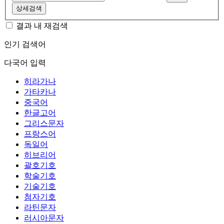
상세검색
결과 내 재검색
인기 검색어
다국어 입력
히라가나
가타카나
중국어
한글고어
그리스문자
프랑스어
독일어
히브리어
괄호기호
학술기호
기술기호
첨자기호
라틴문자
러시아문자