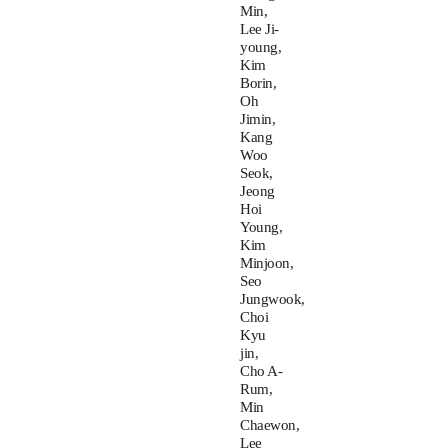
Min,
Lee Ji-
young,
Kim
Borin,
Oh
Jimin,
Kang
Woo
Seok,
Jeong
Hoi
Young,
Kim
Minjoon,
Seo
Jungwook,
Choi
Kyu
jin,
Cho A-
Rum,
Min
Chaewon,
Lee