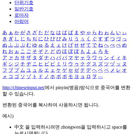
단위기호
일반기호
로마자
아랍어
あ
ぁ
か
が
さ
ざ
た
だ
な
は
ば
ぱ
ま
や
ゃ
ら
わ
ゎ
ん
い
ぃ
き
ぎ
し
じ
ち
ぢ
に
ひ
び
ぴ
み
り
う
ぅ
く
ぐ
す
ず
つ
づ
っ
ぬ
ふ
ぶ
ぷ
む
ゆ
ゅ
る
え
ぇ
け
げ
せ
ぜ
て
で
ね
へ
べ
ぺ
め
れ
お
ぉ
こ
ご
そ
ぞ
と
ど
の
ほ
ぼ
ぽ
も
よ
ょ
ろ
を
ア
ァ
カ
サ
ザ
タ
ダ
ナ
ハ
バ
パ
マ
ヤ
ャ
ラ
ワ
ヮ
ン
イ
ィ
キ
ギ
シ
ジ
チ
ヂ
ニ
ヒ
ビ
ピ
ミ
リ
ウ
ゥ
ク
グ
ス
ズ
ツ
ヅ
ッ
ヌ
フ
ブ
プ
ム
ユ
ュ
ル
エ
ェ
ケ
ゲ
セ
ゼ
テ
デ
ヘ
ベ
ペ
メ
レ
オ
ォ
コ
ゴ
ソ
ゾ
ト
ド
ノ
ホ
ボ
ポ
モ
ヨ
ョ
ロ
ヲ
―
http://chineseinput.net/
에서 pinyin(병음)방식으로 중국어를 변환
할 수 있습니다.
변환된 중국어를 복사하여 사용하시면 됩니다.
예시)
中文 을 입력하시려면
zhongwen
을 입력하시고 space를
누르시면됩니다.