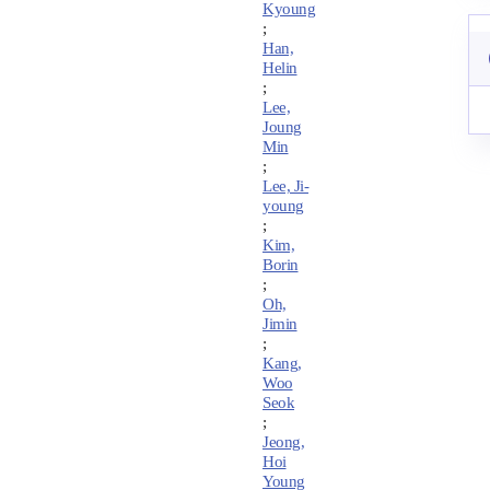
Kyoung
;
Han,
Helin
;
Lee,
Joung
Min
;
Lee, Ji-
young
;
Kim,
Borin
;
Oh,
Jimin
;
Kang,
Woo
Seok
;
Jeong,
Hoi
Young