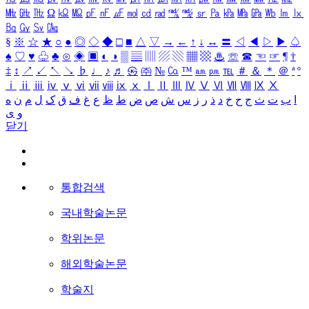
㎒
㎓
㎔
Ω
㏀
㏁
㎊
㎋
㎌
㏖
㏅
㎭
㎮
㎯
㏛
㎩
㎪
㎫
㎬
㏝
㏐
㏓
㏃
㏉
㏜
㏆
§
※
☆
★
○
●
◎
◇
◆
□
■
△
▽
→
←
↑
↓
↔
〓
◁
◀
▷
▶
♤
♠
♡
♥
♧
♣
⊙
◈
▣
◐
◑
▒
▤
▥
▨
▧
▦
▩
♨
☏
☎
☜
☞
¶
†
‡
↕
↗
↙
↖
↘
♭
♩
♪
♬
㉿
㈜
№
㏇
™
㏂
㏘
℡
＃
＆
＊
＠
ª
º
ⅰ
ⅱ
ⅲ
ⅳ
ⅴ
ⅵ
ⅶ
ⅷ
ⅸ
ⅹ
Ⅰ
Ⅱ
Ⅲ
Ⅳ
Ⅴ
Ⅵ
Ⅶ
Ⅷ
Ⅸ
Ⅹ
ا
ب
ت
ث
ج
ح
خ
د
ذ
ر
ز
س
ش
ص
ض
ط
ظ
ع
غ
ف
ق
ک
ل
م
ن
ه
و
ی
닫기
통합검색
국내학술논문
학위논문
해외학술논문
학술지