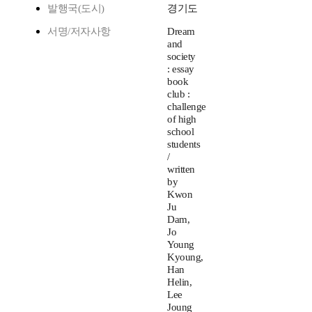
발행국(도시)
경기도
서명/저자사항
Dream
and
society
: essay
book
club :
challenge
of high
school
students
/
written
by
Kwon
Ju
Dam,
Jo
Young
Kyoung,
Han
Helin,
Lee
Joung