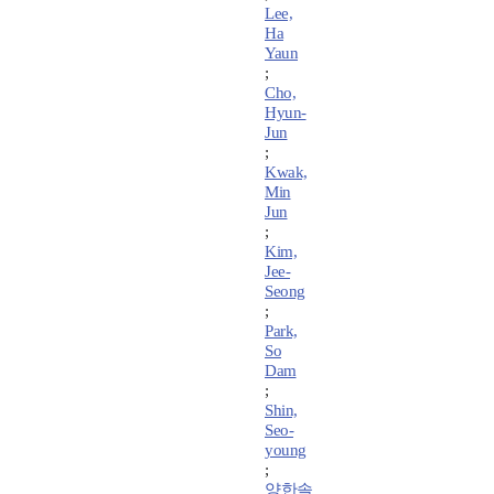
Lee,
Ha
Yaun
;
Cho,
Hyun-
Jun
;
Kwak,
Min
Jun
;
Kim,
Jee-
Seong
;
Park,
So
Dam
;
Shin,
Seo-
young
;
양한솔