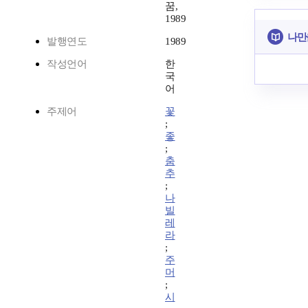
꿈,
1989
나만
발행연도
1989
작성언어
한
국
어
주제어
꽃
;
좋
;
춤
추
;
나
빌
레
라
;
주
머
;
시