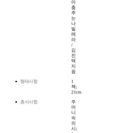
아
춤
추
는
나
빌
레
라
/
김
진
택
지
음
형태사항
1
책;
21cm
총서사항
주
머
니
속
의
시;