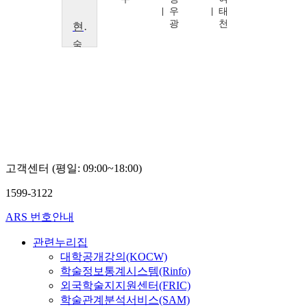
우
태
광
천
현대 영미시
숙
명
여
자
대
학
교
전
세
재
고객센터 (평일: 09:00~18:00)
1599-3122
ARS 번호안내
관련누리집
대학공개강의(KOCW)
학술정보통계시스템(Rinfo)
외국학술지지원센터(FRIC)
학술관계분석서비스(SAM)