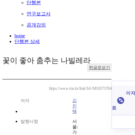
단행본
연구보고서
공개강의
home
단행본 상세
꽃이 좋아 춤추는 나빌레라
한글로보기
https://www.riss.kr/link?id=M10373704
이 자
저자
김
진
료
택
발행사항
서
울:
가