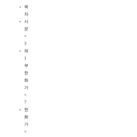
목
차
서
문
=
3
제
1
부
헌
화
가
=
7
헌
화
가
=