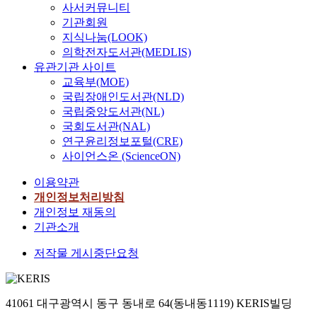
사서커뮤니티
기관회원
지식나눔(LOOK)
의학전자도서관(MEDLIS)
유관기관 사이트
교육부(MOE)
국립장애인도서관(NLD)
국립중앙도서관(NL)
국회도서관(NAL)
연구윤리정보포털(CRE)
사이언스온 (ScienceON)
이용약관
개인정보처리방침
개인정보 재동의
기관소개
저작물 게시중단요청
41061 대구광역시 동구 동내로 64(동내동1119) KERIS빌딩