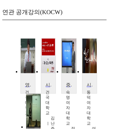
연관 공개강의(KOCW)
영미시의 이해와 감상
시의 힘, 낭송의 매력
중국현대시산책
시란 무엇인가
건
건
숙
동
국
국
명
덕
대
대
여
여
학
학
자
자
교
교
대
대
박
김
학
학
재
난
교
교
영
주
정
여