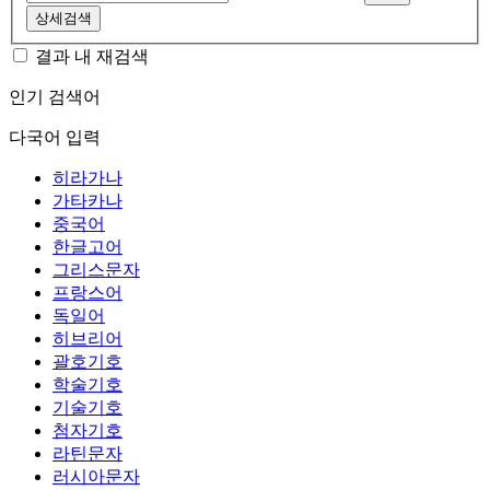
상세검색
결과 내 재검색
인기 검색어
다국어 입력
히라가나
가타카나
중국어
한글고어
그리스문자
프랑스어
독일어
히브리어
괄호기호
학술기호
기술기호
첨자기호
라틴문자
러시아문자