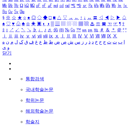
㎒
㎓
㎔
Ω
㏀
㏁
㎊
㎋
㎌
㏖
㏅
㎭
㎮
㎯
㏛
㎩
㎪
㎫
㎬
㏝
㏐
㏓
㏃
㏉
㏜
㏆
§
※
☆
★
○
●
◎
◇
◆
□
■
△
▽
→
←
↑
↓
↔
〓
◁
◀
▷
▶
♤
♠
♡
♥
♧
♣
⊙
◈
▣
◐
◑
▒
▤
▥
▨
▧
▦
▩
♨
☏
☎
☜
☞
¶
†
‡
↕
↗
↙
↖
↘
♭
♩
♪
♬
㉿
㈜
№
㏇
™
㏂
㏘
℡
＃
＆
＊
＠
ª
º
ⅰ
ⅱ
ⅲ
ⅳ
ⅴ
ⅵ
ⅶ
ⅷ
ⅸ
ⅹ
Ⅰ
Ⅱ
Ⅲ
Ⅳ
Ⅴ
Ⅵ
Ⅶ
Ⅷ
Ⅸ
Ⅹ
ا
ب
ت
ث
ج
ح
خ
د
ذ
ر
ز
س
ش
ص
ض
ط
ظ
ع
غ
ف
ق
ک
ل
م
ن
ه
و
ی
닫기
통합검색
국내학술논문
학위논문
해외학술논문
학술지