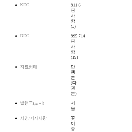
KDC
811.6
판
사
항
(3)
DDC
895.714
판
사
항
(19)
자료형태
단
행
본
(다
권
본)
발행국(도시)
서
울
서명/저자사항
꽃
이
좋