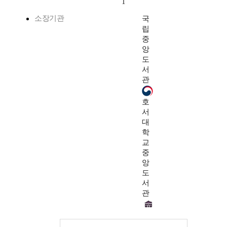
1
소장기관
국
립
중
앙
도
서
관
호
서
대
학
교
중
앙
도
서
관