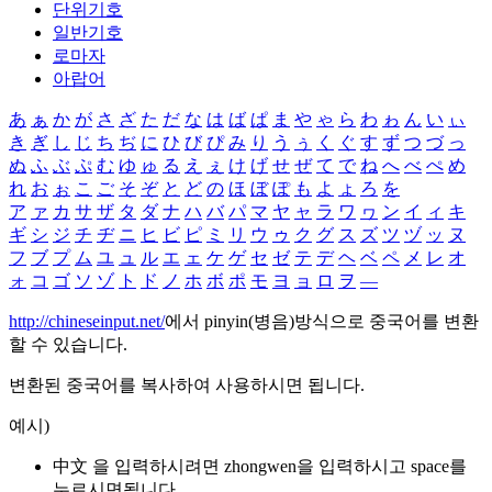
단위기호
일반기호
로마자
아랍어
あ
ぁ
か
が
さ
ざ
た
だ
な
は
ば
ぱ
ま
や
ゃ
ら
わ
ゎ
ん
い
ぃ
き
ぎ
し
じ
ち
ぢ
に
ひ
び
ぴ
み
り
う
ぅ
く
ぐ
す
ず
つ
づ
っ
ぬ
ふ
ぶ
ぷ
む
ゆ
ゅ
る
え
ぇ
け
げ
せ
ぜ
て
で
ね
へ
べ
ぺ
め
れ
お
ぉ
こ
ご
そ
ぞ
と
ど
の
ほ
ぼ
ぽ
も
よ
ょ
ろ
を
ア
ァ
カ
サ
ザ
タ
ダ
ナ
ハ
バ
パ
マ
ヤ
ャ
ラ
ワ
ヮ
ン
イ
ィ
キ
ギ
シ
ジ
チ
ヂ
ニ
ヒ
ビ
ピ
ミ
リ
ウ
ゥ
ク
グ
ス
ズ
ツ
ヅ
ッ
ヌ
フ
ブ
プ
ム
ユ
ュ
ル
エ
ェ
ケ
ゲ
セ
ゼ
テ
デ
ヘ
ベ
ペ
メ
レ
オ
ォ
コ
ゴ
ソ
ゾ
ト
ド
ノ
ホ
ボ
ポ
モ
ヨ
ョ
ロ
ヲ
―
http://chineseinput.net/
에서 pinyin(병음)방식으로 중국어를 변환
할 수 있습니다.
변환된 중국어를 복사하여 사용하시면 됩니다.
예시)
中文 을 입력하시려면
zhongwen
을 입력하시고 space를
누르시면됩니다.