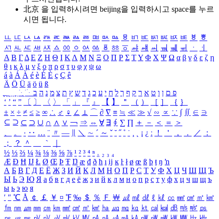
北京 을 입력하시려면
beijing
을 입력하시고 space를 누르
시면 됩니다.
ㅥ
ㅦ
ㅧ
ㅨ
ㅩ
ㅪ
ㅫ
ㅬ
ㅭ
ㅮ
ㅯ
ㅰ
ㅱ
ㅲ
ㅳ
ㅴ
ㅵ
ㅶ
ㅷ
ㅸ
ㅹ
ㅺ
ㅻ
ㅼ
ㅽ
ㅾ
ㅿ
ㆀ
ㆁ
ㆂ
ㆃ
ㆄ
ㆅ
ㆆ
ㆇ
ㆈ
ㆉ
ㆊ
ㆋ
ㆌ
ㆍ
ㆎ
Α
Β
Γ
Δ
Ε
Ζ
Η
Θ
Ι
Κ
Λ
Μ
Ν
Ξ
Ο
Π
Ρ
Σ
Τ
Υ
Φ
Χ
Ψ
Ω
α
β
γ
δ
ε
ζ
η
θ
ι
κ
λ
μ
ν
ξ
ο
π
ρ
σ
τ
υ
φ
χ
ψ
ω
á
à
Á
À
é
è
É
È
ç
Ç
ê
Ä
Ö
Ü
ä
ö
ü
ß
ְ
ֳ
ֲ
ֱ
ָ
ַ
ֵ
ֶ
ִ
ֹ
ּ
ֻ
ׂ
ׁ
ּ
ב
ה
נ
מ
צ
ת
ץ
ש
ד
ג
כ
ע
י
ח
ל
ך
ף
ק
ר
א
ט
ו
ן
ם
פ
‘
’
“
”
〔
〕
〈
〉
「
」
『
』
【
】
＂
（
）
［
］
｛
｝
±
×
÷
≠
≤
≥
∞
∴
♂
♀
∠
⊥
⌒
∂
∇
≡
≒
≪
≫
√
∽
∝
∵
∫
∬
∈
∋
⊆
⊇
⊂
⊃
∪
∩
∧
∨
￢
⇒
⇔
∀
∃
∮
∑
∏
＋
－
＜
＝
＞
、
。
·
‥
…
¨
〃
―
∥
＼
∼
´
～
ˇ
˘
˝
˚
˙
¸
˛
¡
¿
ː
！
＇
，
．
／
：
；
？
＾
＿
｀
｜
½
⅓
⅔
¼
¾
⅛
⅜
⅝
⅞
¹
²
³
⁴
ⁿ
₁
₂
₃
₄
Æ
Ð
Ħ
Ĳ
Ł
Ø
Œ
Þ
Ŧ
Ŋ
æ
đ
ð
ħ
ı
ĳ
ĸ
ŀ
ł
ø
œ
ß
þ
ŧ
ŋ
ŉ
А
Б
В
Г
Д
Е
Ё
Ж
З
И
Й
К
Л
М
Н
О
П
Р
С
Т
У
Ф
Х
Ц
Ч
Ш
Щ
Ъ
Ы
Ь
Э
Ю
Я
а
б
в
г
д
е
ё
ж
з
и
й
к
л
м
н
о
п
р
с
т
у
ф
х
ц
ч
ш
щ
ъ
ы
ь
э
ю
я
′
″
℃
Å
￠
￡
￥
¤
℉
‰
＄
％
Ｆ
￦
㎕
㎖
㎗
ℓ
㎘
㏄
㎣
㎤
㎥
㎦
㎙
㎚
㎛
㎜
㎝
㎞
㎟
㎠
㎡
㎢
㏊
㎍
㎎
㎏
㏏
㎈
㎉
㏈
㎧
㎨
㎰
㎱
㎲
㎳
㎴
㎵
㎶
㎷
㎸
㎹
㎀
㎁
㎂
㎃
㎄
㎺
㎻
㎽
㎾
㎿
㎐
㎑