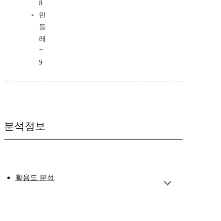
8
민
들
레
=
9
분석정보
활용도 분석