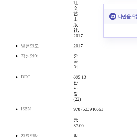
江
文
艺
나만을 위
出
版
社,
2017
발행연도
2017
작성언어
중
국
어
DDC
895.13
판
사
항
(22)
ISBN
9787533946661
:
元
37.00
자료형태
일