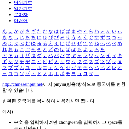
단위기호
일반기호
로마자
아랍어
あ
ぁ
か
が
さ
ざ
た
だ
な
は
ば
ぱ
ま
や
ゃ
ら
わ
ゎ
ん
い
ぃ
き
ぎ
し
じ
ち
ぢ
に
ひ
び
ぴ
み
り
う
ぅ
く
ぐ
す
ず
つ
づ
っ
ぬ
ふ
ぶ
ぷ
む
ゆ
ゅ
る
え
ぇ
け
げ
せ
ぜ
て
で
ね
へ
べ
ぺ
め
れ
お
ぉ
こ
ご
そ
ぞ
と
ど
の
ほ
ぼ
ぽ
も
よ
ょ
ろ
を
ア
ァ
カ
サ
ザ
タ
ダ
ナ
ハ
バ
パ
マ
ヤ
ャ
ラ
ワ
ヮ
ン
イ
ィ
キ
ギ
シ
ジ
チ
ヂ
ニ
ヒ
ビ
ピ
ミ
リ
ウ
ゥ
ク
グ
ス
ズ
ツ
ヅ
ッ
ヌ
フ
ブ
プ
ム
ユ
ュ
ル
エ
ェ
ケ
ゲ
セ
ゼ
テ
デ
ヘ
ベ
ペ
メ
レ
オ
ォ
コ
ゴ
ソ
ゾ
ト
ド
ノ
ホ
ボ
ポ
モ
ヨ
ョ
ロ
ヲ
―
http://chineseinput.net/
에서 pinyin(병음)방식으로 중국어를 변환
할 수 있습니다.
변환된 중국어를 복사하여 사용하시면 됩니다.
예시)
中文 을 입력하시려면
zhongwen
을 입력하시고 space를
누르시면됩니다.