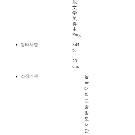
尔
文
学
奖
得
主
Frog
형태사항
343
p.
;
23
cm.
소장기관
동
국
대
학
교
중
앙
도
서
관