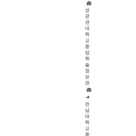
성
균
관
대
학
교
중
앙
학
술
정
보
관
전
남
대
학
교
중