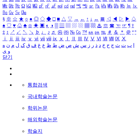
㎒
㎓
㎔
Ω
㏀
㏁
㎊
㎋
㎌
㏖
㏅
㎭
㎮
㎯
㏛
㎩
㎪
㎫
㎬
㏝
㏐
㏓
㏃
㏉
㏜
㏆
§
※
☆
★
○
●
◎
◇
◆
□
■
△
▽
→
←
↑
↓
↔
〓
◁
◀
▷
▶
♤
♠
♡
♥
♧
♣
⊙
◈
▣
◐
◑
▒
▤
▥
▨
▧
▦
▩
♨
☏
☎
☜
☞
¶
†
‡
↕
↗
↙
↖
↘
♭
♩
♪
♬
㉿
㈜
№
㏇
™
㏂
㏘
℡
＃
＆
＊
＠
ª
º
ⅰ
ⅱ
ⅲ
ⅳ
ⅴ
ⅵ
ⅶ
ⅷ
ⅸ
ⅹ
Ⅰ
Ⅱ
Ⅲ
Ⅳ
Ⅴ
Ⅵ
Ⅶ
Ⅷ
Ⅸ
Ⅹ
ا
ب
ت
ث
ج
ح
خ
د
ذ
ر
ز
س
ش
ص
ض
ط
ظ
ع
غ
ف
ق
ک
ل
م
ن
ه
و
ی
닫기
통합검색
국내학술논문
학위논문
해외학술논문
학술지