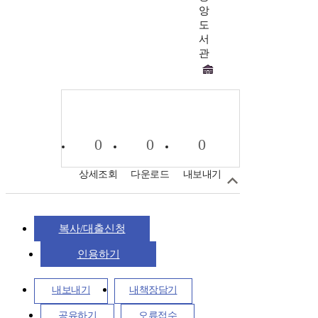
앙
도
서
관
0
0
0
상세조회
다운로드
내보내기
복사/대출신청
인용하기
내보내기
내책장담기
공유하기
오류접수