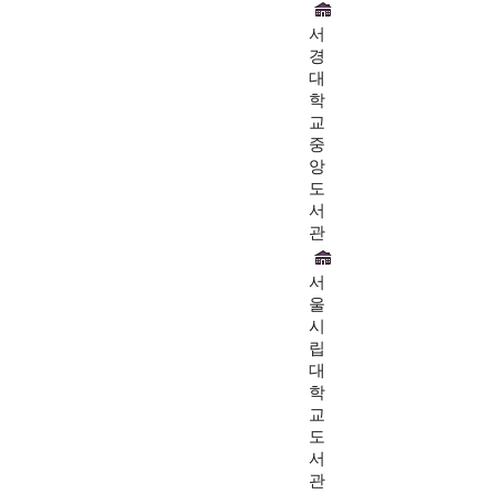
서
경
대
학
교
중
앙
도
서
관
서
울
시
립
대
학
교
도
서
관