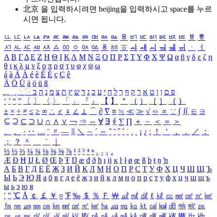
北京 을 입력하시려면
beijing
을 입력하시고 space를 누르
시면 됩니다.
ㅥ
ㅦ
ㅧ
ㅨ
ㅩ
ㅪ
ㅫ
ㅬ
ㅭ
ㅮ
ㅯ
ㅰ
ㅱ
ㅲ
ㅳ
ㅴ
ㅵ
ㅶ
ㅷ
ㅸ
ㅹ
ㅺ
ㅻ
ㅼ
ㅽ
ㅾ
ㅿ
ㆀ
ㆁ
ㆂ
ㆃ
ㆄ
ㆅ
ㆆ
ㆇ
ㆈ
ㆉ
ㆊ
ㆋ
ㆌ
ㆍ
ㆎ
Α
Β
Γ
Δ
Ε
Ζ
Η
Θ
Ι
Κ
Λ
Μ
Ν
Ξ
Ο
Π
Ρ
Σ
Τ
Υ
Φ
Χ
Ψ
Ω
α
β
γ
δ
ε
ζ
η
θ
ι
κ
λ
μ
ν
ξ
ο
π
ρ
σ
τ
υ
φ
χ
ψ
ω
á
à
Á
À
é
è
É
È
ç
Ç
ê
Ä
Ö
Ü
ä
ö
ü
ß
ְ
ֳ
ֲ
ֱ
ָ
ַ
ֵ
ֶ
ִ
ֹ
ּ
ֻ
ׂ
ׁ
ּ
ב
ה
נ
מ
צ
ת
ץ
ש
ד
ג
כ
ע
י
ח
ל
ך
ף
ק
ר
א
ט
ו
ן
ם
פ
‘
’
“
”
〔
〕
〈
〉
「
」
『
』
【
】
＂
（
）
［
］
｛
｝
±
×
÷
≠
≤
≥
∞
∴
♂
♀
∠
⊥
⌒
∂
∇
≡
≒
≪
≫
√
∽
∝
∵
∫
∬
∈
∋
⊆
⊇
⊂
⊃
∪
∩
∧
∨
￢
⇒
⇔
∀
∃
∮
∑
∏
＋
－
＜
＝
＞
、
。
·
‥
…
¨
〃
―
∥
＼
∼
´
～
ˇ
˘
˝
˚
˙
¸
˛
¡
¿
ː
！
＇
，
．
／
：
；
？
＾
＿
｀
｜
½
⅓
⅔
¼
¾
⅛
⅜
⅝
⅞
¹
²
³
⁴
ⁿ
₁
₂
₃
₄
Æ
Ð
Ħ
Ĳ
Ł
Ø
Œ
Þ
Ŧ
Ŋ
æ
đ
ð
ħ
ı
ĳ
ĸ
ŀ
ł
ø
œ
ß
þ
ŧ
ŋ
ŉ
А
Б
В
Г
Д
Е
Ё
Ж
З
И
Й
К
Л
М
Н
О
П
Р
С
Т
У
Ф
Х
Ц
Ч
Ш
Щ
Ъ
Ы
Ь
Э
Ю
Я
а
б
в
г
д
е
ё
ж
з
и
й
к
л
м
н
о
п
р
с
т
у
ф
х
ц
ч
ш
щ
ъ
ы
ь
э
ю
я
′
″
℃
Å
￠
￡
￥
¤
℉
‰
＄
％
Ｆ
￦
㎕
㎖
㎗
ℓ
㎘
㏄
㎣
㎤
㎥
㎦
㎙
㎚
㎛
㎜
㎝
㎞
㎟
㎠
㎡
㎢
㏊
㎍
㎎
㎏
㏏
㎈
㎉
㏈
㎧
㎨
㎰
㎱
㎲
㎳
㎴
㎵
㎶
㎷
㎸
㎹
㎀
㎁
㎂
㎃
㎄
㎺
㎻
㎽
㎾
㎿
㎐
㎑