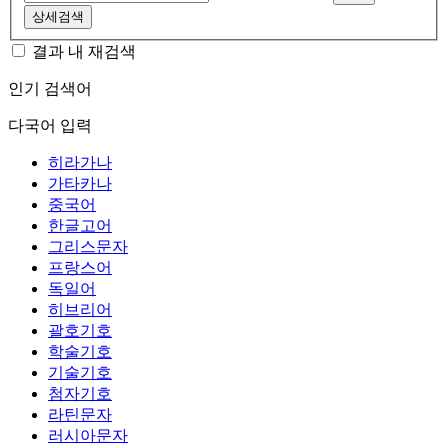
상세검색
결과 내 재검색
인기 검색어
다국어 입력
히라가나
가타카나
중국어
한글고어
그리스문자
프랑스어
독일어
히브리어
괄호기호
학술기호
기술기호
첨자기호
라틴문자
러시아문자