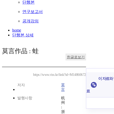
단행본
연구보고서
공개강의
home
단행본 상세
莫言作品 : 蛙
한글로보기
https://www.riss.kr/link?id=M14860672
이 자료와 
저자
莫
言
료
발행사항
杭
州
:
浙