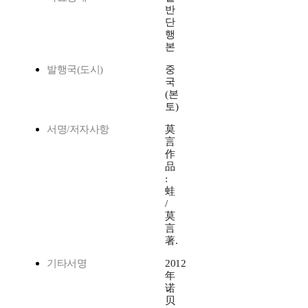
반
단
행
본
발행국(도시)
중
국
(본
토)
서명/저자사항
莫
言
作
品
:
蛙
/
莫
言
著.
기타서명
2012
年
诺
贝