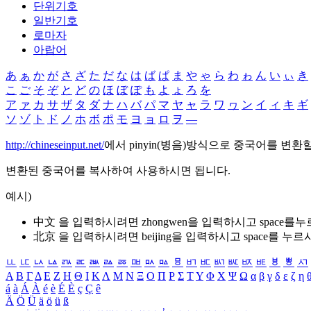
단위기호
일반기호
로마자
아랍어
あ
ぁ
か
が
さ
ざ
た
だ
な
は
ば
ぱ
ま
や
ゃ
ら
わ
ゎ
ん
い
ぃ
き
こ
ご
そ
ぞ
と
ど
の
ほ
ぼ
ぽ
も
よ
ょ
ろ
を
ア
ァ
カ
サ
ザ
タ
ダ
ナ
ハ
バ
パ
マ
ヤ
ャ
ラ
ワ
ヮ
ン
イ
ィ
キ
ギ
ソ
ゾ
ト
ド
ノ
ホ
ボ
ポ
モ
ヨ
ョ
ロ
ヲ
―
http://chineseinput.net/
에서 pinyin(병음)방식으로 중국어를 변환
변환된 중국어를 복사하여 사용하시면 됩니다.
예시)
中文 을 입력하시려면
zhongwen
을 입력하시고 space를
北京 을 입력하시려면
beijing
을 입력하시고 space를 누르
ㅥ
ㅦ
ㅧ
ㅨ
ㅩ
ㅪ
ㅫ
ㅬ
ㅭ
ㅮ
ㅯ
ㅰ
ㅱ
ㅲ
ㅳ
ㅴ
ㅵ
ㅶ
ㅷ
ㅸ
ㅹ
ㅺ
Α
Β
Γ
Δ
Ε
Ζ
Η
Θ
Ι
Κ
Λ
Μ
Ν
Ξ
Ο
Π
Ρ
Σ
Τ
Υ
Φ
Χ
Ψ
Ω
α
β
γ
δ
ε
ζ
η
á
à
Á
À
é
è
É
È
ç
Ç
ê
Ä
Ö
Ü
ä
ö
ü
ß