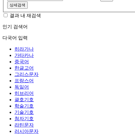
상세검색
결과 내 재검색
인기 검색어
다국어 입력
히라가나
가타카나
중국어
한글고어
그리스문자
프랑스어
독일어
히브리어
괄호기호
학술기호
기술기호
첨자기호
라틴문자
러시아문자