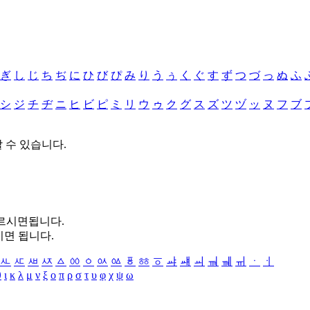
ぎ
し
じ
ち
ぢ
に
ひ
び
ぴ
み
り
う
ぅ
く
ぐ
す
ず
つ
づ
っ
ぬ
ふ
シ
ジ
チ
ヂ
ニ
ヒ
ビ
ピ
ミ
リ
ウ
ゥ
ク
グ
ス
ズ
ツ
ヅ
ッ
ヌ
フ
ブ
할 수 있습니다.
누르시면됩니다.
시면 됩니다.
ㅻ
ㅼ
ㅽ
ㅾ
ㅿ
ㆀ
ㆁ
ㆂ
ㆃ
ㆄ
ㆅ
ㆆ
ㆇ
ㆈ
ㆉ
ㆊ
ㆋ
ㆌ
ㆍ
ㆎ
θ
ι
κ
λ
μ
ν
ξ
ο
π
ρ
σ
τ
υ
φ
χ
ψ
ω