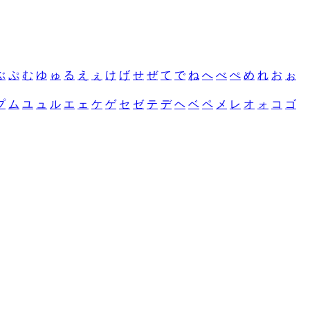
ぶ
ぷ
む
ゆ
ゅ
る
え
ぇ
け
げ
せ
ぜ
て
で
ね
へ
べ
ぺ
め
れ
お
ぉ
プ
ム
ユ
ュ
ル
エ
ェ
ケ
ゲ
セ
ゼ
テ
デ
ヘ
ベ
ペ
メ
レ
オ
ォ
コ
ゴ