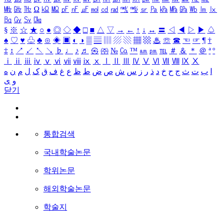
㎒
㎓
㎔
Ω
㏀
㏁
㎊
㎋
㎌
㏖
㏅
㎭
㎮
㎯
㏛
㎩
㎪
㎫
㎬
㏝
㏐
㏓
㏃
㏉
㏜
㏆
§
※
☆
★
○
●
◎
◇
◆
□
■
△
▽
→
←
↑
↓
↔
〓
◁
◀
▷
▶
♤
♠
♡
♥
♧
♣
⊙
◈
▣
◐
◑
▒
▤
▥
▨
▧
▦
▩
♨
☏
☎
☜
☞
¶
†
‡
↕
↗
↙
↖
↘
♭
♩
♪
♬
㉿
㈜
№
㏇
™
㏂
㏘
℡
＃
＆
＊
＠
ª
º
ⅰ
ⅱ
ⅲ
ⅳ
ⅴ
ⅵ
ⅶ
ⅷ
ⅸ
ⅹ
Ⅰ
Ⅱ
Ⅲ
Ⅳ
Ⅴ
Ⅵ
Ⅶ
Ⅷ
Ⅸ
Ⅹ
ا
ب
ت
ث
ج
ح
خ
د
ذ
ر
ز
س
ش
ص
ض
ط
ظ
ع
غ
ف
ق
ک
ل
م
ن
ه
و
ی
닫기
통합검색
국내학술논문
학위논문
해외학술논문
학술지