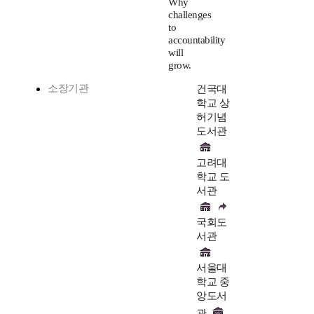
Why
challenges
to
accountability
will
grow.
소장기관
건국대
학교 상
허기념
도서관
고려대
학교 도
서관
국회도
서관
서울대
학교 중
앙도서
관