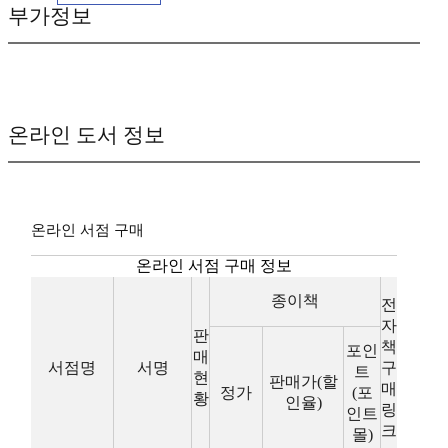
부가정보
온라인 도서 정보
온라인 서점 구매
온라인 서점 구매 정보
종이책
전
자
판
책
포인
매
서점명
서명
구
트
현
판매가(할
매
정가
(포
황
인율)
링
인트
크
몰)