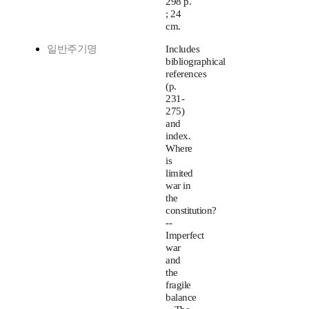
298 p.
; 24
cm.
일반주기명
Includes
bibliographical
references
(p.
231-
275)
and
index.
Where
is
limited
war in
the
constitution?
--
Imperfect
war
and
the
fragile
balance