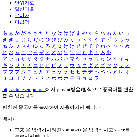
단위기호
일반기호
로마자
아랍어
あ
ぁ
か
が
さ
ざ
た
だ
な
は
ば
ぱ
ま
や
ゃ
ら
わ
ゎ
ん
い
ぃ
き
ぎ
し
じ
ち
ぢ
に
ひ
び
ぴ
み
り
う
ぅ
く
ぐ
す
ず
つ
づ
っ
ぬ
ふ
ぶ
ぷ
む
ゆ
ゅ
る
え
ぇ
け
げ
せ
ぜ
て
で
ね
へ
べ
ぺ
め
れ
お
ぉ
こ
ご
そ
ぞ
と
ど
の
ほ
ぼ
ぽ
も
よ
ょ
ろ
を
ア
ァ
カ
サ
ザ
タ
ダ
ナ
ハ
バ
パ
マ
ヤ
ャ
ラ
ワ
ヮ
ン
イ
ィ
キ
ギ
シ
ジ
チ
ヂ
ニ
ヒ
ビ
ピ
ミ
リ
ウ
ゥ
ク
グ
ス
ズ
ツ
ヅ
ッ
ヌ
フ
ブ
プ
ム
ユ
ュ
ル
エ
ェ
ケ
ゲ
セ
ゼ
テ
デ
ヘ
ベ
ペ
メ
レ
オ
ォ
コ
ゴ
ソ
ゾ
ト
ド
ノ
ホ
ボ
ポ
モ
ヨ
ョ
ロ
ヲ
―
http://chineseinput.net/
에서 pinyin(병음)방식으로 중국어를 변환
할 수 있습니다.
변환된 중국어를 복사하여 사용하시면 됩니다.
예시)
中文 을 입력하시려면
zhongwen
을 입력하시고 space를
누르시면됩니다.