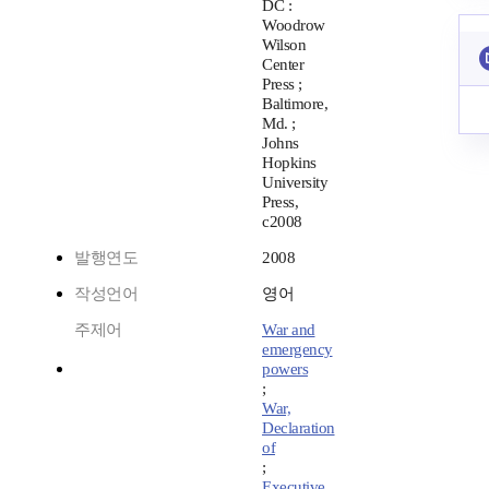
DC :
Woodrow
Wilson
Center
Press ;
Baltimore,
Md. ;
Johns
Hopkins
University
Press,
c2008
발행연도
2008
작성언어
영어
주제어
War and
emergency
powers
;
War,
Declaration
of
;
Executive