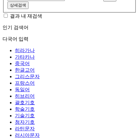
상세검색
결과 내 재검색
인기 검색어
다국어 입력
히라가나
가타카나
중국어
한글고어
그리스문자
프랑스어
독일어
히브리어
괄호기호
학술기호
기술기호
첨자기호
라틴문자
러시아문자