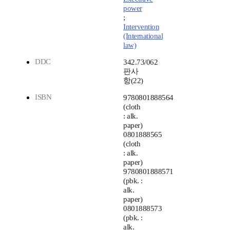
power
;
Intervention
(International
law)
DDC
342.73/062
판사
항(22)
ISBN
9780801888564
(cloth
: alk.
paper)
0801888565
(cloth
: alk.
paper)
9780801888571
(pbk. :
alk.
paper)
0801888573
(pbk. :
alk.