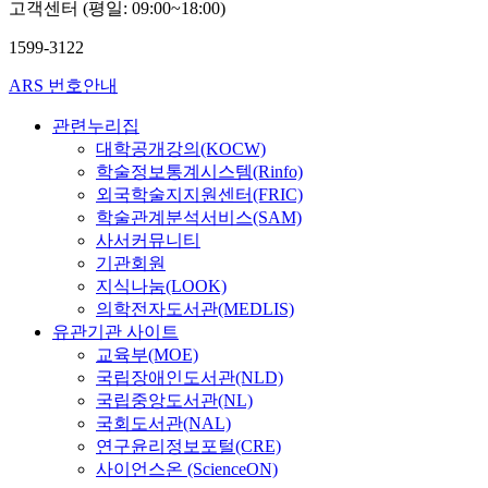
고객센터 (평일: 09:00~18:00)
1599-3122
ARS 번호안내
관련누리집
대학공개강의(KOCW)
학술정보통계시스템(Rinfo)
외국학술지지원센터(FRIC)
학술관계분석서비스(SAM)
사서커뮤니티
기관회원
지식나눔(LOOK)
의학전자도서관(MEDLIS)
유관기관 사이트
교육부(MOE)
국립장애인도서관(NLD)
국립중앙도서관(NL)
국회도서관(NAL)
연구윤리정보포털(CRE)
사이언스온 (ScienceON)