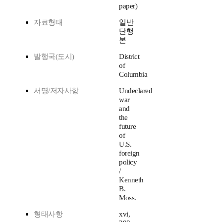
paper)
자료형태
일반
단행
본
발행국(도시)
District
of
Columbia
서명/저자사항
Undeclared
war
and
the
future
of
U.S.
foreign
policy
/
Kenneth
B.
Moss.
형태사항
xvi,