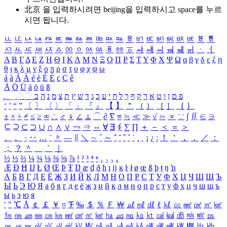
北京 을 입력하시려면
beijing
을 입력하시고 space를 누르
시면 됩니다.
ㅥ
ㅦ
ㅧ
ㅨ
ㅩ
ㅪ
ㅫ
ㅬ
ㅭ
ㅮ
ㅯ
ㅰ
ㅱ
ㅲ
ㅳ
ㅴ
ㅵ
ㅶ
ㅷ
ㅸ
ㅹ
ㅺ
ㅻ
ㅼ
ㅽ
ㅾ
ㅿ
ㆀ
ㆁ
ㆂ
ㆃ
ㆄ
ㆅ
ㆆ
ㆇ
ㆈ
ㆉ
ㆊ
ㆋ
ㆌ
ㆍ
ㆎ
Α
Β
Γ
Δ
Ε
Ζ
Η
Θ
Ι
Κ
Λ
Μ
Ν
Ξ
Ο
Π
Ρ
Σ
Τ
Υ
Φ
Χ
Ψ
Ω
α
β
γ
δ
ε
ζ
η
θ
ι
κ
λ
μ
ν
ξ
ο
π
ρ
σ
τ
υ
φ
χ
ψ
ω
á
à
Á
À
é
è
É
È
ç
Ç
ê
Ä
Ö
Ü
ä
ö
ü
ß
ְ
ֳ
ֲ
ֱ
ָ
ַ
ֵ
ֶ
ִ
ֹ
ּ
ֻ
ׂ
ׁ
ּ
ב
ה
נ
מ
צ
ת
ץ
ש
ד
ג
כ
ע
י
ח
ל
ך
ף
ק
ר
א
ט
ו
ן
ם
פ
‘
’
“
”
〔
〕
〈
〉
「
」
『
』
【
】
＂
（
）
［
］
｛
｝
±
×
÷
≠
≤
≥
∞
∴
♂
♀
∠
⊥
⌒
∂
∇
≡
≒
≪
≫
√
∽
∝
∵
∫
∬
∈
∋
⊆
⊇
⊂
⊃
∪
∩
∧
∨
￢
⇒
⇔
∀
∃
∮
∑
∏
＋
－
＜
＝
＞
、
。
·
‥
…
¨
〃
―
∥
＼
∼
´
～
ˇ
˘
˝
˚
˙
¸
˛
¡
¿
ː
！
＇
，
．
／
：
；
？
＾
＿
｀
｜
½
⅓
⅔
¼
¾
⅛
⅜
⅝
⅞
¹
²
³
⁴
ⁿ
₁
₂
₃
₄
Æ
Ð
Ħ
Ĳ
Ł
Ø
Œ
Þ
Ŧ
Ŋ
æ
đ
ð
ħ
ı
ĳ
ĸ
ŀ
ł
ø
œ
ß
þ
ŧ
ŋ
ŉ
А
Б
В
Г
Д
Е
Ё
Ж
З
И
Й
К
Л
М
Н
О
П
Р
С
Т
У
Ф
Х
Ц
Ч
Ш
Щ
Ъ
Ы
Ь
Э
Ю
Я
а
б
в
г
д
е
ё
ж
з
и
й
к
л
м
н
о
п
р
с
т
у
ф
х
ц
ч
ш
щ
ъ
ы
ь
э
ю
я
′
″
℃
Å
￠
￡
￥
¤
℉
‰
＄
％
Ｆ
￦
㎕
㎖
㎗
ℓ
㎘
㏄
㎣
㎤
㎥
㎦
㎙
㎚
㎛
㎜
㎝
㎞
㎟
㎠
㎡
㎢
㏊
㎍
㎎
㎏
㏏
㎈
㎉
㏈
㎧
㎨
㎰
㎱
㎲
㎳
㎴
㎵
㎶
㎷
㎸
㎹
㎀
㎁
㎂
㎃
㎄
㎺
㎻
㎽
㎾
㎿
㎐
㎑