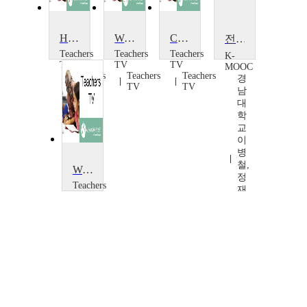
Holocaust: A Pre-war German Jewish Family
Women Affected by War: Sudan
Children in World War II
전쟁과평화(War and Peace)
Teachers
Teachers
Teachers
K-
TV
TV
TV
MOOC
Teachers
Teachers
Teachers
경
TV
TV
TV
남
대
학
교
이
병
철,
World War I: Christmas Truce Reenactment
정
Teachers
재
TV
욱,
Teachers
김
TV
상
범