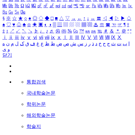
㎒
㎓
㎔
Ω
㏀
㏁
㎊
㎋
㎌
㏖
㏅
㎭
㎮
㎯
㏛
㎩
㎪
㎫
㎬
㏝
㏐
㏓
㏃
㏉
㏜
㏆
§
※
☆
★
○
●
◎
◇
◆
□
■
△
▽
→
←
↑
↓
↔
〓
◁
◀
▷
▶
♤
♠
♡
♥
♧
♣
⊙
◈
▣
◐
◑
▒
▤
▥
▨
▧
▦
▩
♨
☏
☎
☜
☞
¶
†
‡
↕
↗
↙
↖
↘
♭
♩
♪
♬
㉿
㈜
№
㏇
™
㏂
㏘
℡
＃
＆
＊
＠
ª
º
ⅰ
ⅱ
ⅲ
ⅳ
ⅴ
ⅵ
ⅶ
ⅷ
ⅸ
ⅹ
Ⅰ
Ⅱ
Ⅲ
Ⅳ
Ⅴ
Ⅵ
Ⅶ
Ⅷ
Ⅸ
Ⅹ
ا
ب
ت
ث
ج
ح
خ
د
ذ
ر
ز
س
ش
ص
ض
ط
ظ
ع
غ
ف
ق
ک
ل
م
ن
ه
و
ی
닫기
통합검색
국내학술논문
학위논문
해외학술논문
학술지