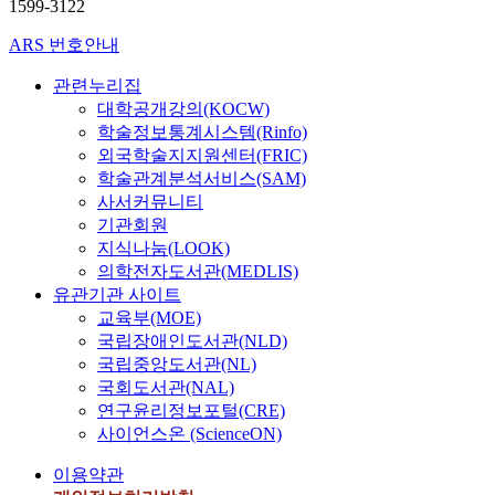
1599-3122
ARS 번호안내
관련누리집
대학공개강의(KOCW)
학술정보통계시스템(Rinfo)
외국학술지지원센터(FRIC)
학술관계분석서비스(SAM)
사서커뮤니티
기관회원
지식나눔(LOOK)
의학전자도서관(MEDLIS)
유관기관 사이트
교육부(MOE)
국립장애인도서관(NLD)
국립중앙도서관(NL)
국회도서관(NAL)
연구윤리정보포털(CRE)
사이언스온 (ScienceON)
이용약관