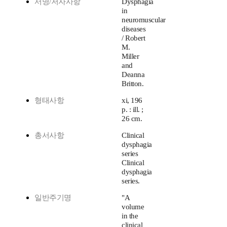
서명/저자사항
Dysphagia
in
neuromuscular
diseases
/ Robert
M.
Miller
and
Deanna
Britton.
형태사항
xi, 196
p. : ill. ;
26 cm.
총서사항
Clinical
dysphagia
series
Clinical
dysphagia
series.
일반주기명
"A
volume
in the
clinical