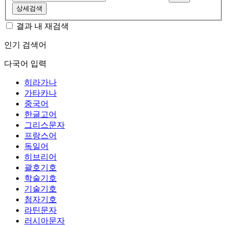
상세검색
결과 내 재검색
인기 검색어
다국어 입력
히라가나
가타카나
중국어
한글고어
그리스문자
프랑스어
독일어
히브리어
괄호기호
학술기호
기술기호
첨자기호
라틴문자
러시아문자