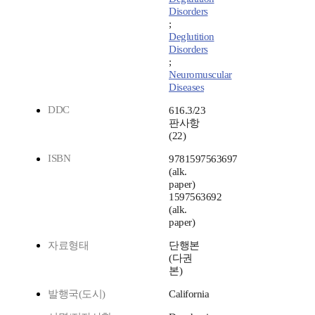
Disorders
;
Deglutition
Disorders
;
Neuromuscular
Diseases
DDC
616.3/23
판사항
(22)
ISBN
9781597563697
(alk.
paper)
1597563692
(alk.
paper)
자료형태
단행본
(다권
본)
발행국(도시)
California