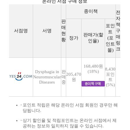
온라인 서점 구매 정보
종이책
전
자
판
책
포인
매
서점명
서명
구
트
현
판매가(할
매
정가
(포
황
인율)
링
인트
크
몰)
168,480원
8,430
(18%)
Dysphagia in
판
205,470
포인
Neuromuscular
매
원
트
Diseases
중
(5%)
포인트 적립은 해당 온라인 서점 회원인 경우만 해
당됩니다.
상기 할인율 및 적립포인트는 온라인 서점에서 제
공하는 정보와 일치하지 않을 수 있습니다.