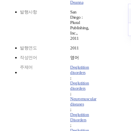
Deanna
발행사항
San
Diego :
Plural
Publishing,
Inc.,
2011
발행연도
2011
작성언어
영어
주제어
Deglutition
disorders
;
Deglutition
disorders
;
Neuromuscular
diseases
;
Deglutition
Disorders
;
Deglutition