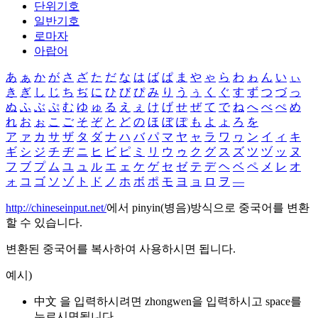
단위기호
일반기호
로마자
아랍어
あ
ぁ
か
が
さ
ざ
た
だ
な
は
ば
ぱ
ま
や
ゃ
ら
わ
ゎ
ん
い
ぃ
き
ぎ
し
じ
ち
ぢ
に
ひ
び
ぴ
み
り
う
ぅ
く
ぐ
す
ず
つ
づ
っ
ぬ
ふ
ぶ
ぷ
む
ゆ
ゅ
る
え
ぇ
け
げ
せ
ぜ
て
で
ね
へ
べ
ぺ
め
れ
お
ぉ
こ
ご
そ
ぞ
と
ど
の
ほ
ぼ
ぽ
も
よ
ょ
ろ
を
ア
ァ
カ
サ
ザ
タ
ダ
ナ
ハ
バ
パ
マ
ヤ
ャ
ラ
ワ
ヮ
ン
イ
ィ
キ
ギ
シ
ジ
チ
ヂ
ニ
ヒ
ビ
ピ
ミ
リ
ウ
ゥ
ク
グ
ス
ズ
ツ
ヅ
ッ
ヌ
フ
ブ
プ
ム
ユ
ュ
ル
エ
ェ
ケ
ゲ
セ
ゼ
テ
デ
ヘ
ベ
ペ
メ
レ
オ
ォ
コ
ゴ
ソ
ゾ
ト
ド
ノ
ホ
ボ
ポ
モ
ヨ
ョ
ロ
ヲ
―
http://chineseinput.net/
에서 pinyin(병음)방식으로 중국어를 변환
할 수 있습니다.
변환된 중국어를 복사하여 사용하시면 됩니다.
예시)
中文 을 입력하시려면
zhongwen
을 입력하시고 space를
누르시면됩니다.