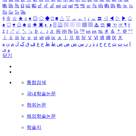
㎒
㎓
㎔
Ω
㏀
㏁
㎊
㎋
㎌
㏖
㏅
㎭
㎮
㎯
㏛
㎩
㎪
㎫
㎬
㏝
㏐
㏓
㏃
㏉
㏜
㏆
§
※
☆
★
○
●
◎
◇
◆
□
■
△
▽
→
←
↑
↓
↔
〓
◁
◀
▷
▶
♤
♠
♡
♥
♧
♣
⊙
◈
▣
◐
◑
▒
▤
▥
▨
▧
▦
▩
♨
☏
☎
☜
☞
¶
†
‡
↕
↗
↙
↖
↘
♭
♩
♪
♬
㉿
㈜
№
㏇
™
㏂
㏘
℡
＃
＆
＊
＠
ª
º
ⅰ
ⅱ
ⅲ
ⅳ
ⅴ
ⅵ
ⅶ
ⅷ
ⅸ
ⅹ
Ⅰ
Ⅱ
Ⅲ
Ⅳ
Ⅴ
Ⅵ
Ⅶ
Ⅷ
Ⅸ
Ⅹ
ا
ب
ت
ث
ج
ح
خ
د
ذ
ر
ز
س
ش
ص
ض
ط
ظ
ع
غ
ف
ق
ک
ل
م
ن
ه
و
ی
닫기
통합검색
국내학술논문
학위논문
해외학술논문
학술지