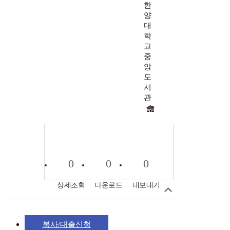
한
양
대
학
교
중
앙
도
서
관
0
0
0
상세조회
다운로드
내보내기
복사/대출신청