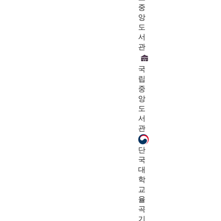
중
앙
도
서
관
국
립
중
앙
도
서
관
단
국
대
학
교
율
곡
기