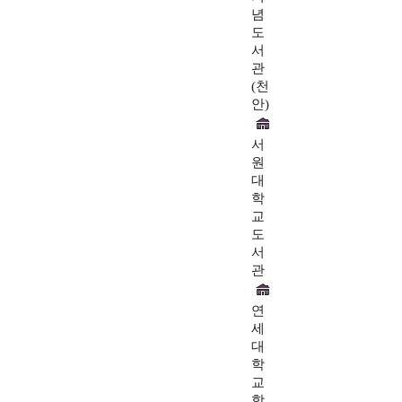
념
도
서
관
(천
안)
서
원
대
학
교
도
서
관
연
세
대
학
교
학