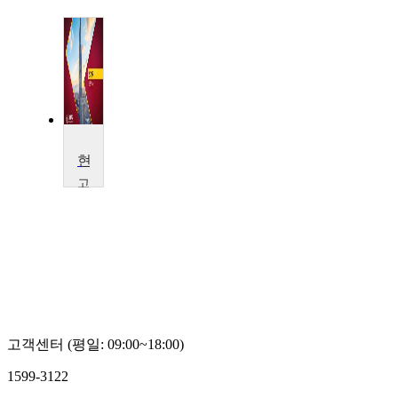
현대한국
고
려
대
학
교
김
은
기
고객센터 (평일: 09:00~18:00)
1599-3122