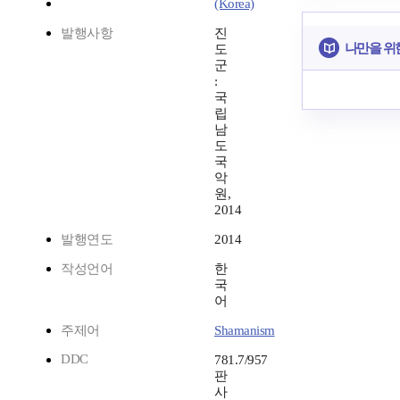
(Korea)
발행사항
진
나만을 위
도
군
:
국
립
남
도
국
악
원,
2014
발행연도
2014
작성언어
한
국
어
주제어
Shamanism
DDC
781.7/957
판
사