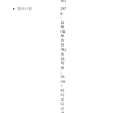
편].
형태사항
287
p.
:
삽
화
(일
부
천
연
색),
초
상,
악
보
;
26
cm
+
비
디
오
디
스