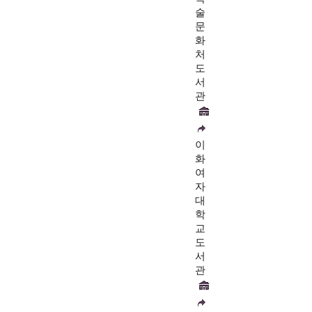
술
문
화
처
도
서
관
이
화
여
자
대
학
교
도
서
관