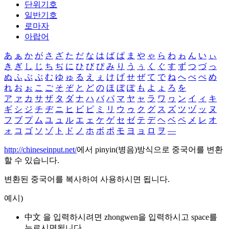
단위기호
일반기호
로마자
아랍어
あ
ぁ
か
が
さ
ざ
た
だ
な
は
ば
ぱ
ま
や
ゃ
ら
わ
ゎ
ん
い
ぃ
き
ぎ
し
じ
ち
ぢ
に
ひ
び
ぴ
み
り
う
ぅ
く
ぐ
す
ず
つ
づ
っ
ぬ
ふ
ぶ
ぷ
む
ゆ
ゅ
る
え
ぇ
け
げ
せ
ぜ
て
で
ね
へ
べ
ぺ
め
れ
お
ぉ
こ
ご
そ
ぞ
と
ど
の
ほ
ぼ
ぽ
も
よ
ょ
ろ
を
ア
ァ
カ
サ
ザ
タ
ダ
ナ
ハ
バ
パ
マ
ヤ
ャ
ラ
ワ
ヮ
ン
イ
ィ
キ
ギ
シ
ジ
チ
ヂ
ニ
ヒ
ビ
ピ
ミ
リ
ウ
ゥ
ク
グ
ス
ズ
ツ
ヅ
ッ
ヌ
フ
ブ
プ
ム
ユ
ュ
ル
エ
ェ
ケ
ゲ
セ
ゼ
テ
デ
ヘ
ベ
ペ
メ
レ
オ
ォ
コ
ゴ
ソ
ゾ
ト
ド
ノ
ホ
ボ
ポ
モ
ヨ
ョ
ロ
ヲ
―
http://chineseinput.net/
에서 pinyin(병음)방식으로 중국어를 변환
할 수 있습니다.
변환된 중국어를 복사하여 사용하시면 됩니다.
예시)
中文 을 입력하시려면
zhongwen
을 입력하시고 space를
누르시면됩니다.