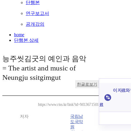
단행본
연구보고서
공개강의
home
단행본 상세
능주씻김굿의 예인과 음악
= The artist and music of
Neungju ssitgimgut
한글로보기
이 자료와 
료
https://www.riss.kr/link?id=M13671501
저자
국립남
도국악
원