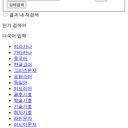
상세검색
결과 내 재검색
인기 검색어
다국어 입력
히라가나
가타카나
중국어
한글고어
그리스문자
프랑스어
독일어
히브리어
괄호기호
학술기호
기술기호
첨자기호
라틴문자
러시아문자