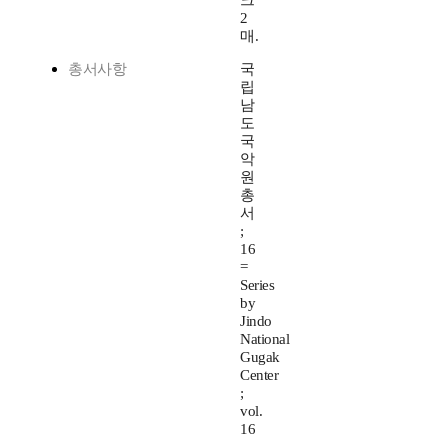
크
2
매.
총서사항
국
립
남
도
국
악
원
총
서
;
16
=
Series
by
Jindo
National
Gugak
Center
;
vol.
16