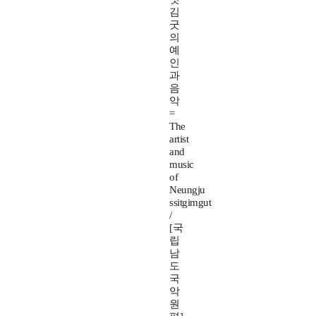
김
굿
의
예
인
과
음
악
=
The
artist
and
music
of
Neungju
ssitgimgut
/
[국
립
남
도
국
악
원