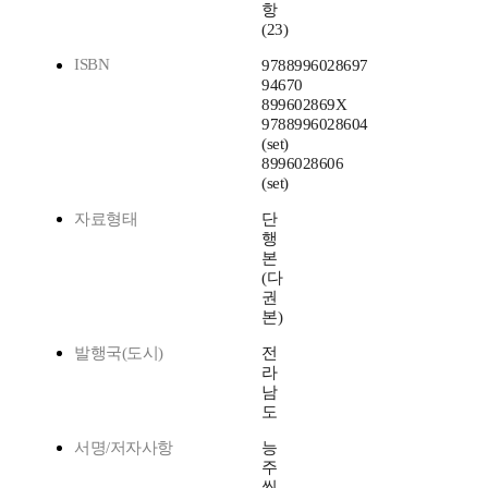
항
(23)
ISBN
9788996028697
94670
899602869X
9788996028604
(set)
8996028606
(set)
자료형태
단
행
본
(다
권
본)
발행국(도시)
전
라
남
도
서명/저자사항
능
주
씻