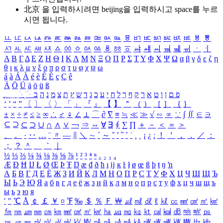
北京 을 입력하시려면
beijing
을 입력하시고 space를 누르
시면 됩니다.
ㅥ
ㅦ
ㅧ
ㅨ
ㅩ
ㅪ
ㅫ
ㅬ
ㅭ
ㅮ
ㅯ
ㅰ
ㅱ
ㅲ
ㅳ
ㅴ
ㅵ
ㅶ
ㅷ
ㅸ
ㅹ
ㅺ
ㅻ
ㅼ
ㅽ
ㅾ
ㅿ
ㆀ
ㆁ
ㆂ
ㆃ
ㆄ
ㆅ
ㆆ
ㆇ
ㆈ
ㆉ
ㆊ
ㆋ
ㆌ
ㆍ
ㆎ
Α
Β
Γ
Δ
Ε
Ζ
Η
Θ
Ι
Κ
Λ
Μ
Ν
Ξ
Ο
Π
Ρ
Σ
Τ
Υ
Φ
Χ
Ψ
Ω
α
β
γ
δ
ε
ζ
η
θ
ι
κ
λ
μ
ν
ξ
ο
π
ρ
σ
τ
υ
φ
χ
ψ
ω
á
à
Á
À
é
è
É
È
ç
Ç
ê
Ä
Ö
Ü
ä
ö
ü
ß
ְ
ֳ
ֲ
ֱ
ָ
ַ
ֵ
ֶ
ִ
ֹ
ּ
ֻ
ׂ
ׁ
ּ
ב
ה
נ
מ
צ
ת
ץ
ש
ד
ג
כ
ע
י
ח
ל
ך
ף
ק
ר
א
ט
ו
ן
ם
פ
‘
’
“
”
〔
〕
〈
〉
「
」
『
』
【
】
＂
（
）
［
］
｛
｝
±
×
÷
≠
≤
≥
∞
∴
♂
♀
∠
⊥
⌒
∂
∇
≡
≒
≪
≫
√
∽
∝
∵
∫
∬
∈
∋
⊆
⊇
⊂
⊃
∪
∩
∧
∨
￢
⇒
⇔
∀
∃
∮
∑
∏
＋
－
＜
＝
＞
、
。
·
‥
…
¨
〃
―
∥
＼
∼
´
～
ˇ
˘
˝
˚
˙
¸
˛
¡
¿
ː
！
＇
，
．
／
：
；
？
＾
＿
｀
｜
½
⅓
⅔
¼
¾
⅛
⅜
⅝
⅞
¹
²
³
⁴
ⁿ
₁
₂
₃
₄
Æ
Ð
Ħ
Ĳ
Ł
Ø
Œ
Þ
Ŧ
Ŋ
æ
đ
ð
ħ
ı
ĳ
ĸ
ŀ
ł
ø
œ
ß
þ
ŧ
ŋ
ŉ
А
Б
В
Г
Д
Е
Ё
Ж
З
И
Й
К
Л
М
Н
О
П
Р
С
Т
У
Ф
Х
Ц
Ч
Ш
Щ
Ъ
Ы
Ь
Э
Ю
Я
а
б
в
г
д
е
ё
ж
з
и
й
к
л
м
н
о
п
р
с
т
у
ф
х
ц
ч
ш
щ
ъ
ы
ь
э
ю
я
′
″
℃
Å
￠
￡
￥
¤
℉
‰
＄
％
Ｆ
￦
㎕
㎖
㎗
ℓ
㎘
㏄
㎣
㎤
㎥
㎦
㎙
㎚
㎛
㎜
㎝
㎞
㎟
㎠
㎡
㎢
㏊
㎍
㎎
㎏
㏏
㎈
㎉
㏈
㎧
㎨
㎰
㎱
㎲
㎳
㎴
㎵
㎶
㎷
㎸
㎹
㎀
㎁
㎂
㎃
㎄
㎺
㎻
㎽
㎾
㎿
㎐
㎑