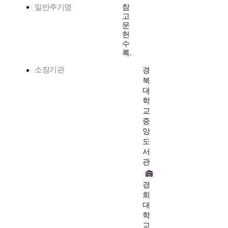
일반주기명
참
고
문
헌
수
록.
소장기관
경
북
대
학
교
중
앙
도
서
관
경
희
대
학
교