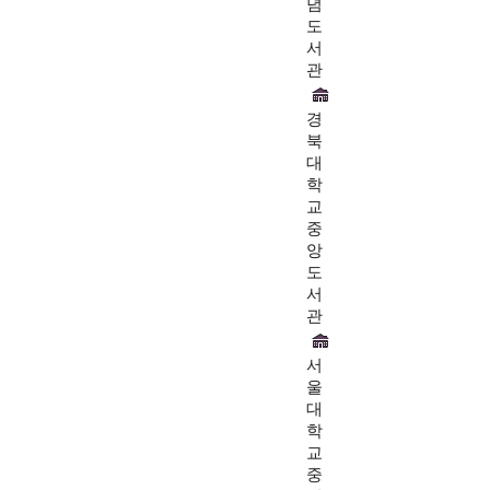
념
도
서
관
경
북
대
학
교
중
앙
도
서
관
서
울
대
학
교
중