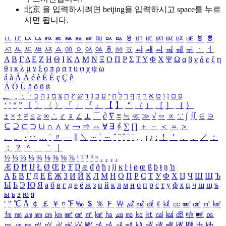
北京 을 입력하시려면
beijing
을 입력하시고 space를 누르
시면 됩니다.
ㅥ
ㅦ
ㅧ
ㅨ
ㅩ
ㅪ
ㅫ
ㅬ
ㅭ
ㅮ
ㅯ
ㅰ
ㅱ
ㅲ
ㅳ
ㅴ
ㅵ
ㅶ
ㅷ
ㅸ
ㅹ
ㅺ
ㅻ
ㅼ
ㅽ
ㅾ
ㅿ
ㆀ
ㆁ
ㆂ
ㆃ
ㆄ
ㆅ
ㆆ
ㆇ
ㆈ
ㆉ
ㆊ
ㆋ
ㆌ
ㆍ
ㆎ
Α
Β
Γ
Δ
Ε
Ζ
Η
Θ
Ι
Κ
Λ
Μ
Ν
Ξ
Ο
Π
Ρ
Σ
Τ
Υ
Φ
Χ
Ψ
Ω
α
β
γ
δ
ε
ζ
η
θ
ι
κ
λ
μ
ν
ξ
ο
π
ρ
σ
τ
υ
φ
χ
ψ
ω
á
à
Á
À
é
è
É
È
ç
Ç
ê
Ä
Ö
Ü
ä
ö
ü
ß
ְ
ֳ
ֲ
ֱ
ָ
ַ
ֵ
ֶ
ִ
ֹ
ּ
ֻ
ׂ
ׁ
ּ
ב
ה
נ
מ
צ
ת
ץ
ש
ד
ג
כ
ע
י
ח
ל
ך
ף
ק
ר
א
ט
ו
ן
ם
פ
‘
’
“
”
〔
〕
〈
〉
「
」
『
』
【
】
＂
（
）
［
］
｛
｝
±
×
÷
≠
≤
≥
∞
∴
♂
♀
∠
⊥
⌒
∂
∇
≡
≒
≪
≫
√
∽
∝
∵
∫
∬
∈
∋
⊆
⊇
⊂
⊃
∪
∩
∧
∨
￢
⇒
⇔
∀
∃
∮
∑
∏
＋
－
＜
＝
＞
、
。
·
‥
…
¨
〃
―
∥
＼
∼
´
～
ˇ
˘
˝
˚
˙
¸
˛
¡
¿
ː
！
＇
，
．
／
：
；
？
＾
＿
｀
｜
½
⅓
⅔
¼
¾
⅛
⅜
⅝
⅞
¹
²
³
⁴
ⁿ
₁
₂
₃
₄
Æ
Ð
Ħ
Ĳ
Ł
Ø
Œ
Þ
Ŧ
Ŋ
æ
đ
ð
ħ
ı
ĳ
ĸ
ŀ
ł
ø
œ
ß
þ
ŧ
ŋ
ŉ
А
Б
В
Г
Д
Е
Ё
Ж
З
И
Й
К
Л
М
Н
О
П
Р
С
Т
У
Ф
Х
Ц
Ч
Ш
Щ
Ъ
Ы
Ь
Э
Ю
Я
а
б
в
г
д
е
ё
ж
з
и
й
к
л
м
н
о
п
р
с
т
у
ф
х
ц
ч
ш
щ
ъ
ы
ь
э
ю
я
′
″
℃
Å
￠
￡
￥
¤
℉
‰
＄
％
Ｆ
￦
㎕
㎖
㎗
ℓ
㎘
㏄
㎣
㎤
㎥
㎦
㎙
㎚
㎛
㎜
㎝
㎞
㎟
㎠
㎡
㎢
㏊
㎍
㎎
㎏
㏏
㎈
㎉
㏈
㎧
㎨
㎰
㎱
㎲
㎳
㎴
㎵
㎶
㎷
㎸
㎹
㎀
㎁
㎂
㎃
㎄
㎺
㎻
㎽
㎾
㎿
㎐
㎑