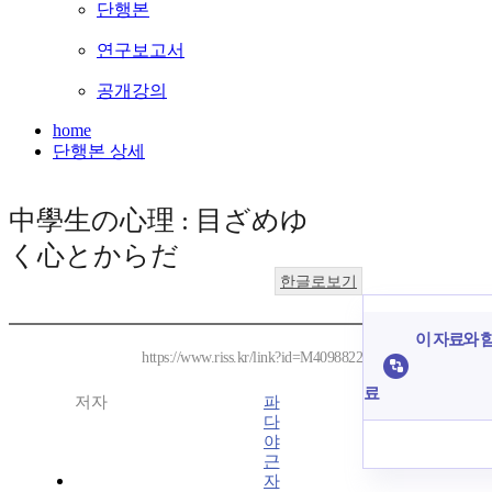
단행본
연구보고서
공개강의
home
단행본 상세
中學生の心理 : 目ざめゆ
く心とからだ
한글로보기
이 자료와 함
https://www.riss.kr/link?id=M4098822
료
저자
파
다
야
근
자