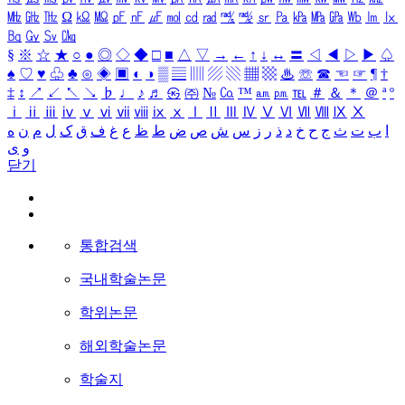
㎒
㎓
㎔
Ω
㏀
㏁
㎊
㎋
㎌
㏖
㏅
㎭
㎮
㎯
㏛
㎩
㎪
㎫
㎬
㏝
㏐
㏓
㏃
㏉
㏜
㏆
§
※
☆
★
○
●
◎
◇
◆
□
■
△
▽
→
←
↑
↓
↔
〓
◁
◀
▷
▶
♤
♠
♡
♥
♧
♣
⊙
◈
▣
◐
◑
▒
▤
▥
▨
▧
▦
▩
♨
☏
☎
☜
☞
¶
†
‡
↕
↗
↙
↖
↘
♭
♩
♪
♬
㉿
㈜
№
㏇
™
㏂
㏘
℡
＃
＆
＊
＠
ª
º
ⅰ
ⅱ
ⅲ
ⅳ
ⅴ
ⅵ
ⅶ
ⅷ
ⅸ
ⅹ
Ⅰ
Ⅱ
Ⅲ
Ⅳ
Ⅴ
Ⅵ
Ⅶ
Ⅷ
Ⅸ
Ⅹ
ا
ب
ت
ث
ج
ح
خ
د
ذ
ر
ز
س
ش
ص
ض
ط
ظ
ع
غ
ف
ق
ک
ل
م
ن
ه
و
ی
닫기
통합검색
국내학술논문
학위논문
해외학술논문
학술지