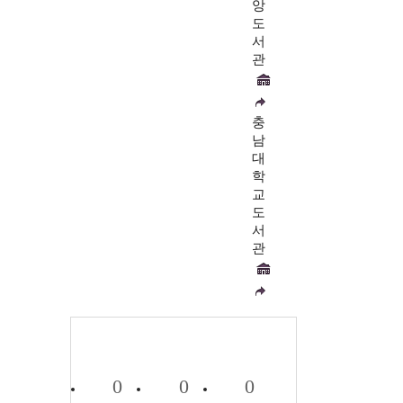
앙
도
서
관
충
남
대
학
교
도
서
관
0
0
0