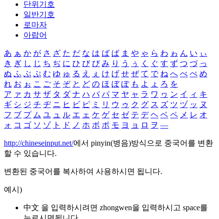
단위기호
일반기호
로마자
아랍어
あ
ぁ
か
が
さ
ざ
た
だ
な
は
ば
ぱ
ま
や
ゃ
ら
わ
ゎ
ん
い
ぃ
き
ぎ
し
じ
ち
ぢ
に
ひ
び
ぴ
み
り
う
ぅ
く
ぐ
す
ず
つ
づ
っ
ぬ
ふ
ぶ
ぷ
む
ゆ
ゅ
る
え
ぇ
け
げ
せ
ぜ
て
で
ね
へ
べ
ぺ
め
れ
お
ぉ
こ
ご
そ
ぞ
と
ど
の
ほ
ぼ
ぽ
も
よ
ょ
ろ
を
ア
ァ
カ
サ
ザ
タ
ダ
ナ
ハ
バ
パ
マ
ヤ
ャ
ラ
ワ
ヮ
ン
イ
ィ
キ
ギ
シ
ジ
チ
ヂ
ニ
ヒ
ビ
ピ
ミ
リ
ウ
ゥ
ク
グ
ス
ズ
ツ
ヅ
ッ
ヌ
フ
ブ
プ
ム
ユ
ュ
ル
エ
ェ
ケ
ゲ
セ
ゼ
テ
デ
ヘ
ベ
ペ
メ
レ
オ
ォ
コ
ゴ
ソ
ゾ
ト
ド
ノ
ホ
ボ
ポ
モ
ヨ
ョ
ロ
ヲ
―
http://chineseinput.net/
에서 pinyin(병음)방식으로 중국어를 변환
할 수 있습니다.
변환된 중국어를 복사하여 사용하시면 됩니다.
예시)
中文 을 입력하시려면
zhongwen
을 입력하시고 space를
누르시면됩니다.