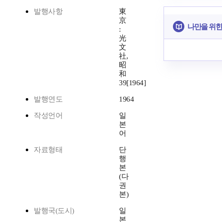
발행사항
東
京
나만을 위한
:
光
文
社,
昭
和
39[1964]
발행연도
1964
작성언어
일
본
어
자료형태
단
행
본
(다
권
본)
발행국(도시)
일
본