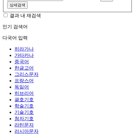
상세검색
결과 내 재검색
인기 검색어
다국어 입력
히라가나
가타카나
중국어
한글고어
그리스문자
프랑스어
독일어
히브리어
괄호기호
학술기호
기술기호
첨자기호
라틴문자
러시아문자