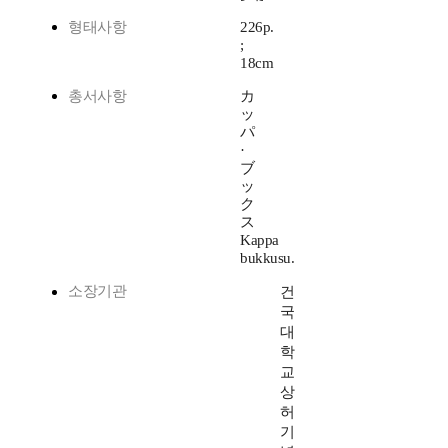
형태사항
226p.
;
18cm
총서사항
カ
ッ
パ
·
ブ
ッ
ク
ス
Kappa
bukkusu.
소장기관
건
국
대
학
교
상
허
기