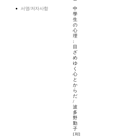
서명/저자사항
中
學
生
の
心
理
:
目
ざ
め
ゆ
く
心
と
か
ら
だ
/
波
多
野
勤
子
[저]