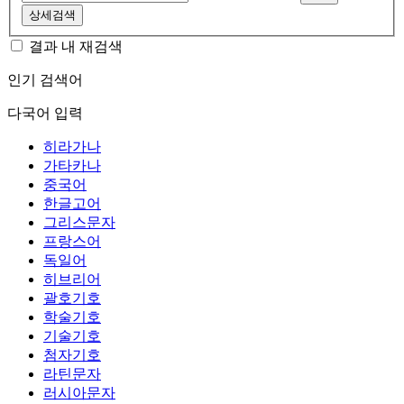
상세검색
결과 내 재검색
인기 검색어
다국어 입력
히라가나
가타카나
중국어
한글고어
그리스문자
프랑스어
독일어
히브리어
괄호기호
학술기호
기술기호
첨자기호
라틴문자
러시아문자