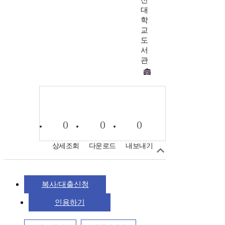
산
대
학
교
도
서
관
0
0
0
상세조회
다운로드
내보내기
복사/대출신청
인용하기