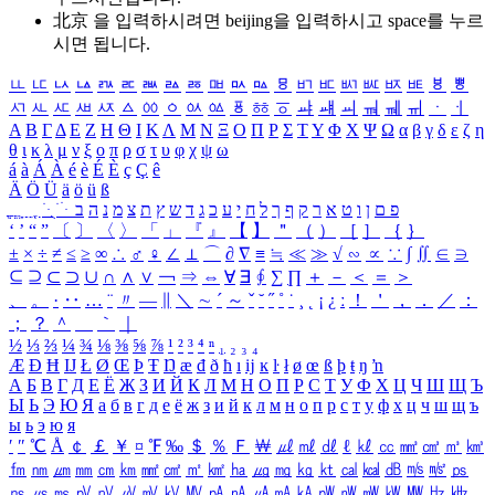
北京 을 입력하시려면
beijing
을 입력하시고 space를 누르
시면 됩니다.
ㅥ
ㅦ
ㅧ
ㅨ
ㅩ
ㅪ
ㅫ
ㅬ
ㅭ
ㅮ
ㅯ
ㅰ
ㅱ
ㅲ
ㅳ
ㅴ
ㅵ
ㅶ
ㅷ
ㅸ
ㅹ
ㅺ
ㅻ
ㅼ
ㅽ
ㅾ
ㅿ
ㆀ
ㆁ
ㆂ
ㆃ
ㆄ
ㆅ
ㆆ
ㆇ
ㆈ
ㆉ
ㆊ
ㆋ
ㆌ
ㆍ
ㆎ
Α
Β
Γ
Δ
Ε
Ζ
Η
Θ
Ι
Κ
Λ
Μ
Ν
Ξ
Ο
Π
Ρ
Σ
Τ
Υ
Φ
Χ
Ψ
Ω
α
β
γ
δ
ε
ζ
η
θ
ι
κ
λ
μ
ν
ξ
ο
π
ρ
σ
τ
υ
φ
χ
ψ
ω
á
à
Á
À
é
è
É
È
ç
Ç
ê
Ä
Ö
Ü
ä
ö
ü
ß
ְ
ֳ
ֲ
ֱ
ָ
ַ
ֵ
ֶ
ִ
ֹ
ּ
ֻ
ׂ
ׁ
ּ
ב
ה
נ
מ
צ
ת
ץ
ש
ד
ג
כ
ע
י
ח
ל
ך
ף
ק
ר
א
ט
ו
ן
ם
פ
‘
’
“
”
〔
〕
〈
〉
「
」
『
』
【
】
＂
（
）
［
］
｛
｝
±
×
÷
≠
≤
≥
∞
∴
♂
♀
∠
⊥
⌒
∂
∇
≡
≒
≪
≫
√
∽
∝
∵
∫
∬
∈
∋
⊆
⊇
⊂
⊃
∪
∩
∧
∨
￢
⇒
⇔
∀
∃
∮
∑
∏
＋
－
＜
＝
＞
、
。
·
‥
…
¨
〃
―
∥
＼
∼
´
～
ˇ
˘
˝
˚
˙
¸
˛
¡
¿
ː
！
＇
，
．
／
：
；
？
＾
＿
｀
｜
½
⅓
⅔
¼
¾
⅛
⅜
⅝
⅞
¹
²
³
⁴
ⁿ
₁
₂
₃
₄
Æ
Ð
Ħ
Ĳ
Ł
Ø
Œ
Þ
Ŧ
Ŋ
æ
đ
ð
ħ
ı
ĳ
ĸ
ŀ
ł
ø
œ
ß
þ
ŧ
ŋ
ŉ
А
Б
В
Г
Д
Е
Ё
Ж
З
И
Й
К
Л
М
Н
О
П
Р
С
Т
У
Ф
Х
Ц
Ч
Ш
Щ
Ъ
Ы
Ь
Э
Ю
Я
а
б
в
г
д
е
ё
ж
з
и
й
к
л
м
н
о
п
р
с
т
у
ф
х
ц
ч
ш
щ
ъ
ы
ь
э
ю
я
′
″
℃
Å
￠
￡
￥
¤
℉
‰
＄
％
Ｆ
￦
㎕
㎖
㎗
ℓ
㎘
㏄
㎣
㎤
㎥
㎦
㎙
㎚
㎛
㎜
㎝
㎞
㎟
㎠
㎡
㎢
㏊
㎍
㎎
㎏
㏏
㎈
㎉
㏈
㎧
㎨
㎰
㎱
㎲
㎳
㎴
㎵
㎶
㎷
㎸
㎹
㎀
㎁
㎂
㎃
㎄
㎺
㎻
㎽
㎾
㎿
㎐
㎑