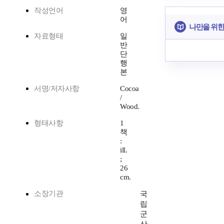
작성언어
영
어
나만을 위한
자료형태
일
반
단
행
본
서명/저자사항
Cocoa
/
Wood.
형태사항
1
책
:
ill.
;
26
cm.
소장기관
국
립
군