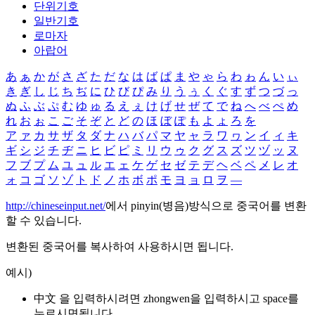
단위기호
일반기호
로마자
아랍어
あ
ぁ
か
が
さ
ざ
た
だ
な
は
ば
ぱ
ま
や
ゃ
ら
わ
ゎ
ん
い
ぃ
き
ぎ
し
じ
ち
ぢ
に
ひ
び
ぴ
み
り
う
ぅ
く
ぐ
す
ず
つ
づ
っ
ぬ
ふ
ぶ
ぷ
む
ゆ
ゅ
る
え
ぇ
け
げ
せ
ぜ
て
で
ね
へ
べ
ぺ
め
れ
お
ぉ
こ
ご
そ
ぞ
と
ど
の
ほ
ぼ
ぽ
も
よ
ょ
ろ
を
ア
ァ
カ
サ
ザ
タ
ダ
ナ
ハ
バ
パ
マ
ヤ
ャ
ラ
ワ
ヮ
ン
イ
ィ
キ
ギ
シ
ジ
チ
ヂ
ニ
ヒ
ビ
ピ
ミ
リ
ウ
ゥ
ク
グ
ス
ズ
ツ
ヅ
ッ
ヌ
フ
ブ
プ
ム
ユ
ュ
ル
エ
ェ
ケ
ゲ
セ
ゼ
テ
デ
ヘ
ベ
ペ
メ
レ
オ
ォ
コ
ゴ
ソ
ゾ
ト
ド
ノ
ホ
ボ
ポ
モ
ヨ
ョ
ロ
ヲ
―
http://chineseinput.net/
에서 pinyin(병음)방식으로 중국어를 변환
할 수 있습니다.
변환된 중국어를 복사하여 사용하시면 됩니다.
예시)
中文 을 입력하시려면
zhongwen
을 입력하시고 space를
누르시면됩니다.