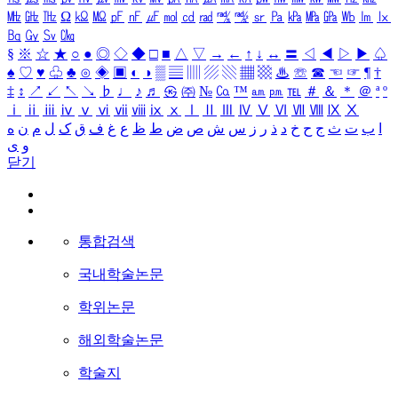
㎒
㎓
㎔
Ω
㏀
㏁
㎊
㎋
㎌
㏖
㏅
㎭
㎮
㎯
㏛
㎩
㎪
㎫
㎬
㏝
㏐
㏓
㏃
㏉
㏜
㏆
§
※
☆
★
○
●
◎
◇
◆
□
■
△
▽
→
←
↑
↓
↔
〓
◁
◀
▷
▶
♤
♠
♡
♥
♧
♣
⊙
◈
▣
◐
◑
▒
▤
▥
▨
▧
▦
▩
♨
☏
☎
☜
☞
¶
†
‡
↕
↗
↙
↖
↘
♭
♩
♪
♬
㉿
㈜
№
㏇
™
㏂
㏘
℡
＃
＆
＊
＠
ª
º
ⅰ
ⅱ
ⅲ
ⅳ
ⅴ
ⅵ
ⅶ
ⅷ
ⅸ
ⅹ
Ⅰ
Ⅱ
Ⅲ
Ⅳ
Ⅴ
Ⅵ
Ⅶ
Ⅷ
Ⅸ
Ⅹ
ا
ب
ت
ث
ج
ح
خ
د
ذ
ر
ز
س
ش
ص
ض
ط
ظ
ع
غ
ف
ق
ک
ل
م
ن
ه
و
ی
닫기
통합검색
국내학술논문
학위논문
해외학술논문
학술지