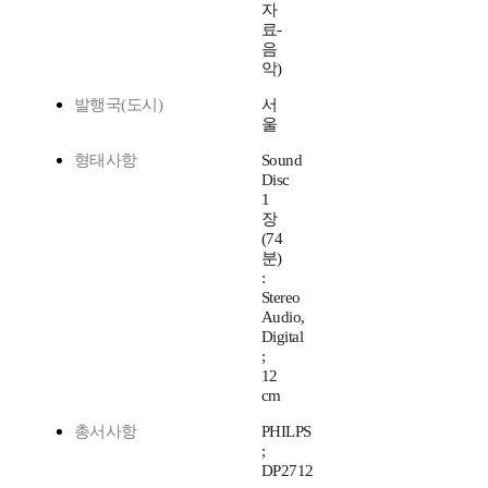
자
료-
음
악)
발행국(도시)
서
울
형태사항
Sound
Disc
1
장
(74
분)
:
Stereo
Audio,
Digital
;
12
cm
총서사항
PHILPS
;
DP2712