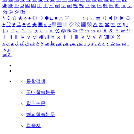
㎒
㎓
㎔
Ω
㏀
㏁
㎊
㎋
㎌
㏖
㏅
㎭
㎮
㎯
㏛
㎩
㎪
㎫
㎬
㏝
㏐
㏓
㏃
㏉
㏜
㏆
§
※
☆
★
○
●
◎
◇
◆
□
■
△
▽
→
←
↑
↓
↔
〓
◁
◀
▷
▶
♤
♠
♡
♥
♧
♣
⊙
◈
▣
◐
◑
▒
▤
▥
▨
▧
▦
▩
♨
☏
☎
☜
☞
¶
†
‡
↕
↗
↙
↖
↘
♭
♩
♪
♬
㉿
㈜
№
㏇
™
㏂
㏘
℡
＃
＆
＊
＠
ª
º
ⅰ
ⅱ
ⅲ
ⅳ
ⅴ
ⅵ
ⅶ
ⅷ
ⅸ
ⅹ
Ⅰ
Ⅱ
Ⅲ
Ⅳ
Ⅴ
Ⅵ
Ⅶ
Ⅷ
Ⅸ
Ⅹ
ا
ب
ت
ث
ج
ح
خ
د
ذ
ر
ز
س
ش
ص
ض
ط
ظ
ع
غ
ف
ق
ک
ل
م
ن
ه
و
ی
닫기
통합검색
국내학술논문
학위논문
해외학술논문
학술지