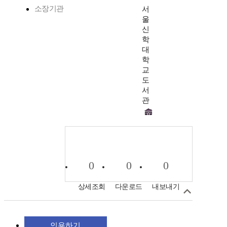
소장기관
서
울
신
학
대
학
교
도
서
관
0
0
0
상세조회
다운로드
내보내기
인용하기