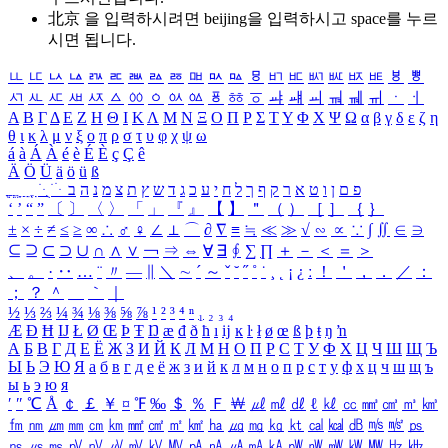
北京 을 입력하시려면
beijing
을 입력하시고 space를 누르
시면 됩니다.
ㅥ
ㅦ
ㅧ
ㅨ
ㅩ
ㅪ
ㅫ
ㅬ
ㅭ
ㅮ
ㅯ
ㅰ
ㅱ
ㅲ
ㅳ
ㅴ
ㅵ
ㅶ
ㅷ
ㅸ
ㅹ
ㅺ
ㅻ
ㅼ
ㅽ
ㅾ
ㅿ
ㆀ
ㆁ
ㆂ
ㆃ
ㆄ
ㆅ
ㆆ
ㆇ
ㆈ
ㆉ
ㆊ
ㆋ
ㆌ
ㆍ
ㆎ
Α
Β
Γ
Δ
Ε
Ζ
Η
Θ
Ι
Κ
Λ
Μ
Ν
Ξ
Ο
Π
Ρ
Σ
Τ
Υ
Φ
Χ
Ψ
Ω
α
β
γ
δ
ε
ζ
η
θ
ι
κ
λ
μ
ν
ξ
ο
π
ρ
σ
τ
υ
φ
χ
ψ
ω
á
à
Á
À
é
è
É
È
ç
Ç
ê
Ä
Ö
Ü
ä
ö
ü
ß
ְ
ֳ
ֲ
ֱ
ָ
ַ
ֵ
ֶ
ִ
ֹ
ּ
ֻ
ׂ
ׁ
ּ
ב
ה
נ
מ
צ
ת
ץ
ש
ד
ג
כ
ע
י
ח
ל
ך
ף
ק
ר
א
ט
ו
ן
ם
פ
‘
’
“
”
〔
〕
〈
〉
「
」
『
』
【
】
＂
（
）
［
］
｛
｝
±
×
÷
≠
≤
≥
∞
∴
♂
♀
∠
⊥
⌒
∂
∇
≡
≒
≪
≫
√
∽
∝
∵
∫
∬
∈
∋
⊆
⊇
⊂
⊃
∪
∩
∧
∨
￢
⇒
⇔
∀
∃
∮
∑
∏
＋
－
＜
＝
＞
、
。
·
‥
…
¨
〃
―
∥
＼
∼
´
～
ˇ
˘
˝
˚
˙
¸
˛
¡
¿
ː
！
＇
，
．
／
：
；
？
＾
＿
｀
｜
½
⅓
⅔
¼
¾
⅛
⅜
⅝
⅞
¹
²
³
⁴
ⁿ
₁
₂
₃
₄
Æ
Ð
Ħ
Ĳ
Ł
Ø
Œ
Þ
Ŧ
Ŋ
æ
đ
ð
ħ
ı
ĳ
ĸ
ŀ
ł
ø
œ
ß
þ
ŧ
ŋ
ŉ
А
Б
В
Г
Д
Е
Ё
Ж
З
И
Й
К
Л
М
Н
О
П
Р
С
Т
У
Ф
Х
Ц
Ч
Ш
Щ
Ъ
Ы
Ь
Э
Ю
Я
а
б
в
г
д
е
ё
ж
з
и
й
к
л
м
н
о
п
р
с
т
у
ф
х
ц
ч
ш
щ
ъ
ы
ь
э
ю
я
′
″
℃
Å
￠
￡
￥
¤
℉
‰
＄
％
Ｆ
￦
㎕
㎖
㎗
ℓ
㎘
㏄
㎣
㎤
㎥
㎦
㎙
㎚
㎛
㎜
㎝
㎞
㎟
㎠
㎡
㎢
㏊
㎍
㎎
㎏
㏏
㎈
㎉
㏈
㎧
㎨
㎰
㎱
㎲
㎳
㎴
㎵
㎶
㎷
㎸
㎹
㎀
㎁
㎂
㎃
㎄
㎺
㎻
㎽
㎾
㎿
㎐
㎑