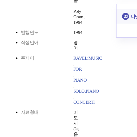
울
:
Poly
나
Gram,
1994
발행연도
1994
작성언어
영
어
주제어
RAVEL:MUSIC
;
FOR
;
PIANO
;
SOLO,PIANO
;
CONCERTI
자료형태
비
도
서
(녹
음