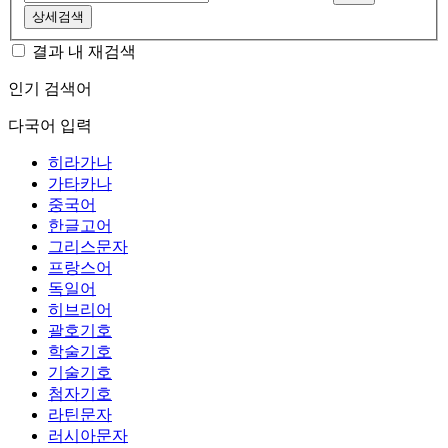
상세검색
결과 내 재검색
인기 검색어
다국어 입력
히라가나
가타카나
중국어
한글고어
그리스문자
프랑스어
독일어
히브리어
괄호기호
학술기호
기술기호
첨자기호
라틴문자
러시아문자