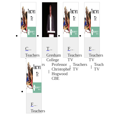
Choreograph a Solo: Tsunami
The Challenge of the Solo
For Secondary Heads and Governors
For Secondary Heads and Governors
Teachers
Gresham
Teachers
Teachers
TV
College
TV
TV
Teachers
Professor
Teachers
Teachers
TV
Christopher
TV
TV
Hogwood
CBE
For Primary Heads and Governors
Teachers
TV
Teachers
TV