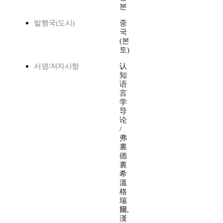
본
발행국(도시)
중
국
(본
토)
서명/저자사항
认
知
语
言
学
导
论
/
弗
裏
德
裏
希
溫
格
瑞
爾,
漢