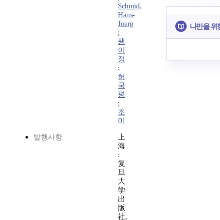
Schmid,
Hans-
Joerg
나만을 위
;
팽
이
정
;
허
국
평
;
조
미
발행사항
上
海
:
复
旦
大
学
出
版
社,