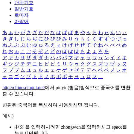
단위기호
일반기호
로마자
아랍어
あ
ぁ
か
が
さ
ざ
た
だ
な
は
ば
ぱ
ま
や
ゃ
ら
わ
ゎ
ん
い
ぃ
き
ぎ
し
じ
ち
ぢ
に
ひ
び
ぴ
み
り
う
ぅ
く
ぐ
す
ず
つ
づ
っ
ぬ
ふ
ぶ
ぷ
む
ゆ
ゅ
る
え
ぇ
け
げ
せ
ぜ
て
で
ね
へ
べ
ぺ
め
れ
お
ぉ
こ
ご
そ
ぞ
と
ど
の
ほ
ぼ
ぽ
も
よ
ょ
ろ
を
ア
ァ
カ
サ
ザ
タ
ダ
ナ
ハ
バ
パ
マ
ヤ
ャ
ラ
ワ
ヮ
ン
イ
ィ
キ
ギ
シ
ジ
チ
ヂ
ニ
ヒ
ビ
ピ
ミ
リ
ウ
ゥ
ク
グ
ス
ズ
ツ
ヅ
ッ
ヌ
フ
ブ
プ
ム
ユ
ュ
ル
エ
ェ
ケ
ゲ
セ
ゼ
テ
デ
ヘ
ベ
ペ
メ
レ
オ
ォ
コ
ゴ
ソ
ゾ
ト
ド
ノ
ホ
ボ
ポ
モ
ヨ
ョ
ロ
ヲ
―
http://chineseinput.net/
에서 pinyin(병음)방식으로 중국어를 변환
할 수 있습니다.
변환된 중국어를 복사하여 사용하시면 됩니다.
예시)
中文 을 입력하시려면
zhongwen
을 입력하시고 space를
누르시면됩니다.