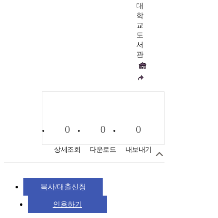
대
학
교
도
서
관
0
0
0
상세조회
다운로드
내보내기
복사/대출신청
인용하기