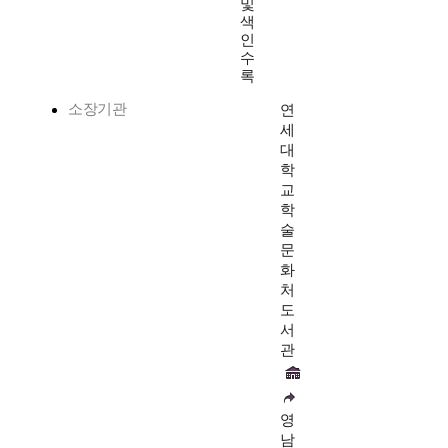
및
색
인
수
록
소장기관
연
세
대
학
교
학
술
문
화
처
도
서
관
영
남