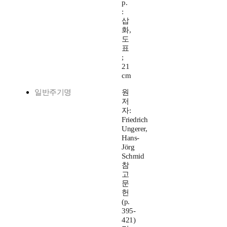
p.
:
삽
화,
도
표
;
21
cm
일반주기명
원
저
자:
Friedrich
Ungerer,
Hans-
Jörg
Schmid
참
고
문
헌
(p.
395-
421)