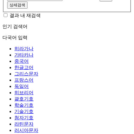
상세검색
결과 내 재검색
인기 검색어
다국어 입력
히라가나
가타카나
중국어
한글고어
그리스문자
프랑스어
독일어
히브리어
괄호기호
학술기호
기술기호
첨자기호
라틴문자
러시아문자