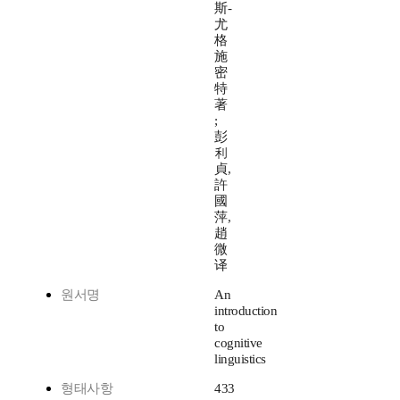
斯-
尤
格
施
密
特
著
;
彭
利
貞,
許
國
萍,
趙
微
译
원서명
An
introduction
to
cognitive
linguistics
형태사항
433