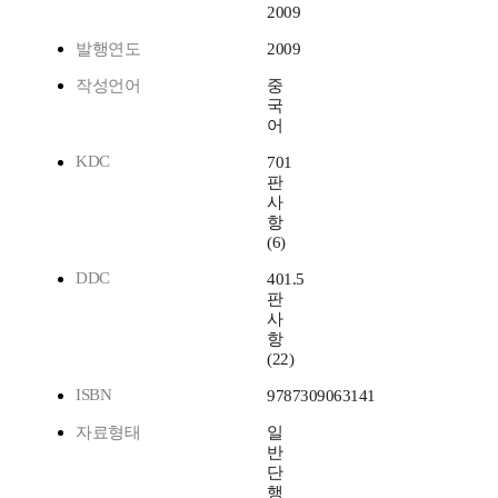
2009
발행연도
2009
작성언어
중
국
어
KDC
701
판
사
항
(6)
DDC
401.5
판
사
항
(22)
ISBN
9787309063141
자료형태
일
반
단
행