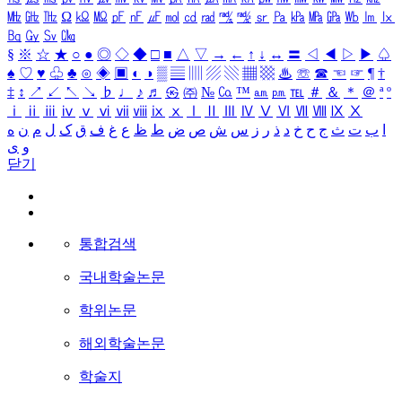
㎒
㎓
㎔
Ω
㏀
㏁
㎊
㎋
㎌
㏖
㏅
㎭
㎮
㎯
㏛
㎩
㎪
㎫
㎬
㏝
㏐
㏓
㏃
㏉
㏜
㏆
§
※
☆
★
○
●
◎
◇
◆
□
■
△
▽
→
←
↑
↓
↔
〓
◁
◀
▷
▶
♤
♠
♡
♥
♧
♣
⊙
◈
▣
◐
◑
▒
▤
▥
▨
▧
▦
▩
♨
☏
☎
☜
☞
¶
†
‡
↕
↗
↙
↖
↘
♭
♩
♪
♬
㉿
㈜
№
㏇
™
㏂
㏘
℡
＃
＆
＊
＠
ª
º
ⅰ
ⅱ
ⅲ
ⅳ
ⅴ
ⅵ
ⅶ
ⅷ
ⅸ
ⅹ
Ⅰ
Ⅱ
Ⅲ
Ⅳ
Ⅴ
Ⅵ
Ⅶ
Ⅷ
Ⅸ
Ⅹ
ا
ب
ت
ث
ج
ح
خ
د
ذ
ر
ز
س
ش
ص
ض
ط
ظ
ع
غ
ف
ق
ک
ل
م
ن
ه
و
ی
닫기
통합검색
국내학술논문
학위논문
해외학술논문
학술지