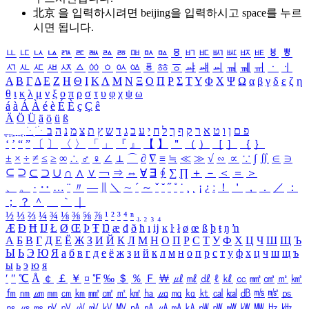
北京 을 입력하시려면
beijing
을 입력하시고 space를 누르
시면 됩니다.
ㅥ
ㅦ
ㅧ
ㅨ
ㅩ
ㅪ
ㅫ
ㅬ
ㅭ
ㅮ
ㅯ
ㅰ
ㅱ
ㅲ
ㅳ
ㅴ
ㅵ
ㅶ
ㅷ
ㅸ
ㅹ
ㅺ
ㅻ
ㅼ
ㅽ
ㅾ
ㅿ
ㆀ
ㆁ
ㆂ
ㆃ
ㆄ
ㆅ
ㆆ
ㆇ
ㆈ
ㆉ
ㆊ
ㆋ
ㆌ
ㆍ
ㆎ
Α
Β
Γ
Δ
Ε
Ζ
Η
Θ
Ι
Κ
Λ
Μ
Ν
Ξ
Ο
Π
Ρ
Σ
Τ
Υ
Φ
Χ
Ψ
Ω
α
β
γ
δ
ε
ζ
η
θ
ι
κ
λ
μ
ν
ξ
ο
π
ρ
σ
τ
υ
φ
χ
ψ
ω
á
à
Á
À
é
è
É
È
ç
Ç
ê
Ä
Ö
Ü
ä
ö
ü
ß
ְ
ֳ
ֲ
ֱ
ָ
ַ
ֵ
ֶ
ִ
ֹ
ּ
ֻ
ׂ
ׁ
ּ
ב
ה
נ
מ
צ
ת
ץ
ש
ד
ג
כ
ע
י
ח
ל
ך
ף
ק
ר
א
ט
ו
ן
ם
פ
‘
’
“
”
〔
〕
〈
〉
「
」
『
』
【
】
＂
（
）
［
］
｛
｝
±
×
÷
≠
≤
≥
∞
∴
♂
♀
∠
⊥
⌒
∂
∇
≡
≒
≪
≫
√
∽
∝
∵
∫
∬
∈
∋
⊆
⊇
⊂
⊃
∪
∩
∧
∨
￢
⇒
⇔
∀
∃
∮
∑
∏
＋
－
＜
＝
＞
、
。
·
‥
…
¨
〃
―
∥
＼
∼
´
～
ˇ
˘
˝
˚
˙
¸
˛
¡
¿
ː
！
＇
，
．
／
：
；
？
＾
＿
｀
｜
½
⅓
⅔
¼
¾
⅛
⅜
⅝
⅞
¹
²
³
⁴
ⁿ
₁
₂
₃
₄
Æ
Ð
Ħ
Ĳ
Ł
Ø
Œ
Þ
Ŧ
Ŋ
æ
đ
ð
ħ
ı
ĳ
ĸ
ŀ
ł
ø
œ
ß
þ
ŧ
ŋ
ŉ
А
Б
В
Г
Д
Е
Ё
Ж
З
И
Й
К
Л
М
Н
О
П
Р
С
Т
У
Ф
Х
Ц
Ч
Ш
Щ
Ъ
Ы
Ь
Э
Ю
Я
а
б
в
г
д
е
ё
ж
з
и
й
к
л
м
н
о
п
р
с
т
у
ф
х
ц
ч
ш
щ
ъ
ы
ь
э
ю
я
′
″
℃
Å
￠
￡
￥
¤
℉
‰
＄
％
Ｆ
￦
㎕
㎖
㎗
ℓ
㎘
㏄
㎣
㎤
㎥
㎦
㎙
㎚
㎛
㎜
㎝
㎞
㎟
㎠
㎡
㎢
㏊
㎍
㎎
㎏
㏏
㎈
㎉
㏈
㎧
㎨
㎰
㎱
㎲
㎳
㎴
㎵
㎶
㎷
㎸
㎹
㎀
㎁
㎂
㎃
㎄
㎺
㎻
㎽
㎾
㎿
㎐
㎑