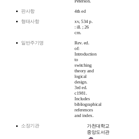
Peterson.
판사항
4th ed
형태사항
xv, 534 p.
: ill. ; 26
cm.
일반주기명
Rev. ed.
of:
Introduction
to
switching
theory and
logical
design.
3rd ed.
c1981.
Includes
bibliographical
references
and index.
소장기관
가천대학교
중앙도서관