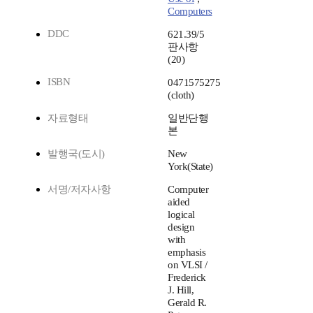
Computers
DDC
621.39/5
판사항
(20)
ISBN
0471575275
(cloth)
자료형태
일반단행
본
발행국(도시)
New
York(State)
서명/저자사항
Computer
aided
logical
design
with
emphasis
on VLSI /
Frederick
J. Hill,
Gerald R.