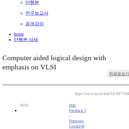
단행본
연구보고서
공개강의
home
단행본 상세
Computer aided logical design with
emphasis on VLSI
한글로보
https://www.riss.kr/link?id=M7718
저자
Hill,
Fredrick J
;
Peterson,
Gerald R