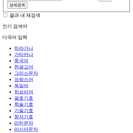
상세검색
결과 내 재검색
인기 검색어
다국어 입력
히라가나
가타카나
중국어
한글고어
그리스문자
프랑스어
독일어
히브리어
괄호기호
학술기호
기술기호
첨자기호
라틴문자
러시아문자