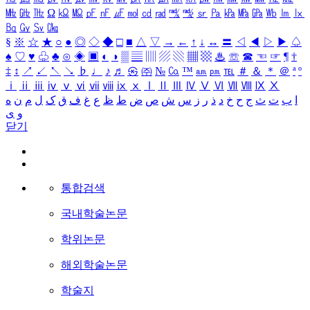
㎒
㎓
㎔
Ω
㏀
㏁
㎊
㎋
㎌
㏖
㏅
㎭
㎮
㎯
㏛
㎩
㎪
㎫
㎬
㏝
㏐
㏓
㏃
㏉
㏜
㏆
§
※
☆
★
○
●
◎
◇
◆
□
■
△
▽
→
←
↑
↓
↔
〓
◁
◀
▷
▶
♤
♠
♡
♥
♧
♣
⊙
◈
▣
◐
◑
▒
▤
▥
▨
▧
▦
▩
♨
☏
☎
☜
☞
¶
†
‡
↕
↗
↙
↖
↘
♭
♩
♪
♬
㉿
㈜
№
㏇
™
㏂
㏘
℡
＃
＆
＊
＠
ª
º
ⅰ
ⅱ
ⅲ
ⅳ
ⅴ
ⅵ
ⅶ
ⅷ
ⅸ
ⅹ
Ⅰ
Ⅱ
Ⅲ
Ⅳ
Ⅴ
Ⅵ
Ⅶ
Ⅷ
Ⅸ
Ⅹ
ا
ب
ت
ث
ج
ح
خ
د
ذ
ر
ز
س
ش
ص
ض
ط
ظ
ع
غ
ف
ق
ک
ل
م
ن
ه
و
ی
닫기
통합검색
국내학술논문
학위논문
해외학술논문
학술지