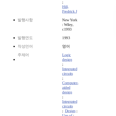
;
Hill,
Fredrick J
발행사항
New York
: Wiley,
c1993
발행연도
1993
작성언어
영어
주제어
Logic
design
;
Integrated
circuits
;
Computer-
aided
design
;
Integrated
circuits
;
Design
;
Use of
;