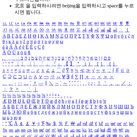
北京 을 입력하시려면
beijing
을 입력하시고 space를 누르
시면 됩니다.
ㅥ
ㅦ
ㅧ
ㅨ
ㅩ
ㅪ
ㅫ
ㅬ
ㅭ
ㅮ
ㅯ
ㅰ
ㅱ
ㅲ
ㅳ
ㅴ
ㅵ
ㅶ
ㅷ
ㅸ
ㅹ
ㅺ
ㅻ
ㅼ
ㅽ
ㅾ
ㅿ
ㆀ
ㆁ
ㆂ
ㆃ
ㆄ
ㆅ
ㆆ
ㆇ
ㆈ
ㆉ
ㆊ
ㆋ
ㆌ
ㆍ
ㆎ
Α
Β
Γ
Δ
Ε
Ζ
Η
Θ
Ι
Κ
Λ
Μ
Ν
Ξ
Ο
Π
Ρ
Σ
Τ
Υ
Φ
Χ
Ψ
Ω
α
β
γ
δ
ε
ζ
η
θ
ι
κ
λ
μ
ν
ξ
ο
π
ρ
σ
τ
υ
φ
χ
ψ
ω
á
à
Á
À
é
è
É
È
ç
Ç
ê
Ä
Ö
Ü
ä
ö
ü
ß
ְ
ֳ
ֲ
ֱ
ָ
ַ
ֵ
ֶ
ִ
ֹ
ּ
ֻ
ׂ
ׁ
ּ
ב
ה
נ
מ
צ
ת
ץ
ש
ד
ג
כ
ע
י
ח
ל
ך
ף
ק
ר
א
ט
ו
ן
ם
פ
‘
’
“
”
〔
〕
〈
〉
「
」
『
』
【
】
＂
（
）
［
］
｛
｝
±
×
÷
≠
≤
≥
∞
∴
♂
♀
∠
⊥
⌒
∂
∇
≡
≒
≪
≫
√
∽
∝
∵
∫
∬
∈
∋
⊆
⊇
⊂
⊃
∪
∩
∧
∨
￢
⇒
⇔
∀
∃
∮
∑
∏
＋
－
＜
＝
＞
、
。
·
‥
…
¨
〃
―
∥
＼
∼
´
～
ˇ
˘
˝
˚
˙
¸
˛
¡
¿
ː
！
＇
，
．
／
：
；
？
＾
＿
｀
｜
½
⅓
⅔
¼
¾
⅛
⅜
⅝
⅞
¹
²
³
⁴
ⁿ
₁
₂
₃
₄
Æ
Ð
Ħ
Ĳ
Ł
Ø
Œ
Þ
Ŧ
Ŋ
æ
đ
ð
ħ
ı
ĳ
ĸ
ŀ
ł
ø
œ
ß
þ
ŧ
ŋ
ŉ
А
Б
В
Г
Д
Е
Ё
Ж
З
И
Й
К
Л
М
Н
О
П
Р
С
Т
У
Ф
Х
Ц
Ч
Ш
Щ
Ъ
Ы
Ь
Э
Ю
Я
а
б
в
г
д
е
ё
ж
з
и
й
к
л
м
н
о
п
р
с
т
у
ф
х
ц
ч
ш
щ
ъ
ы
ь
э
ю
я
′
″
℃
Å
￠
￡
￥
¤
℉
‰
＄
％
Ｆ
￦
㎕
㎖
㎗
ℓ
㎘
㏄
㎣
㎤
㎥
㎦
㎙
㎚
㎛
㎜
㎝
㎞
㎟
㎠
㎡
㎢
㏊
㎍
㎎
㎏
㏏
㎈
㎉
㏈
㎧
㎨
㎰
㎱
㎲
㎳
㎴
㎵
㎶
㎷
㎸
㎹
㎀
㎁
㎂
㎃
㎄
㎺
㎻
㎽
㎾
㎿
㎐
㎑