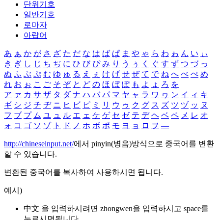
단위기호
일반기호
로마자
아랍어
あ
ぁ
か
が
さ
ざ
た
だ
な
は
ば
ぱ
ま
や
ゃ
ら
わ
ゎ
ん
い
ぃ
き
ぎ
し
じ
ち
ぢ
に
ひ
び
ぴ
み
り
う
ぅ
く
ぐ
す
ず
つ
づ
っ
ぬ
ふ
ぶ
ぷ
む
ゆ
ゅ
る
え
ぇ
け
げ
せ
ぜ
て
で
ね
へ
べ
ぺ
め
れ
お
ぉ
こ
ご
そ
ぞ
と
ど
の
ほ
ぼ
ぽ
も
よ
ょ
ろ
を
ア
ァ
カ
サ
ザ
タ
ダ
ナ
ハ
バ
パ
マ
ヤ
ャ
ラ
ワ
ヮ
ン
イ
ィ
キ
ギ
シ
ジ
チ
ヂ
ニ
ヒ
ビ
ピ
ミ
リ
ウ
ゥ
ク
グ
ス
ズ
ツ
ヅ
ッ
ヌ
フ
ブ
プ
ム
ユ
ュ
ル
エ
ェ
ケ
ゲ
セ
ゼ
テ
デ
ヘ
ベ
ペ
メ
レ
オ
ォ
コ
ゴ
ソ
ゾ
ト
ド
ノ
ホ
ボ
ポ
モ
ヨ
ョ
ロ
ヲ
―
http://chineseinput.net/
에서 pinyin(병음)방식으로 중국어를 변환
할 수 있습니다.
변환된 중국어를 복사하여 사용하시면 됩니다.
예시)
中文 을 입력하시려면
zhongwen
을 입력하시고 space를
누르시면됩니다.