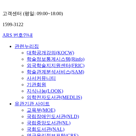
고객센터 (평일: 09:00~18:00)
1599-3122
ARS 번호안내
관련누리집
대학공개강의(KOCW)
학술정보통계시스템(Rinfo)
외국학술지지원센터(FRIC)
학술관계분석서비스(SAM)
사서커뮤니티
기관회원
지식나눔(LOOK)
의학전자도서관(MEDLIS)
유관기관 사이트
교육부(MOE)
국립장애인도서관(NLD)
국립중앙도서관(NL)
국회도서관(NAL)
연구윤리정보포털(CRE)