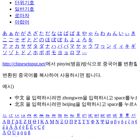
단위기호
일반기호
로마자
아랍어
あ
ぁ
か
が
さ
ざ
た
だ
な
は
ば
ぱ
ま
や
ゃ
ら
わ
ゎ
ん
い
ぃ
き
こ
ご
そ
ぞ
と
ど
の
ほ
ぼ
ぽ
も
よ
ょ
ろ
を
ア
ァ
カ
サ
ザ
タ
ダ
ナ
ハ
バ
パ
マ
ヤ
ャ
ラ
ワ
ヮ
ン
イ
ィ
キ
ギ
ソ
ゾ
ト
ド
ノ
ホ
ボ
ポ
モ
ヨ
ョ
ロ
ヲ
―
http://chineseinput.net/
에서 pinyin(병음)방식으로 중국어를 변환
변환된 중국어를 복사하여 사용하시면 됩니다.
예시)
中文 을 입력하시려면
zhongwen
을 입력하시고 space를
北京 을 입력하시려면
beijing
을 입력하시고 space를 누르
ㅥ
ㅦ
ㅧ
ㅨ
ㅩ
ㅪ
ㅫ
ㅬ
ㅭ
ㅮ
ㅯ
ㅰ
ㅱ
ㅲ
ㅳ
ㅴ
ㅵ
ㅶ
ㅷ
ㅸ
ㅹ
ㅺ
Α
Β
Γ
Δ
Ε
Ζ
Η
Θ
Ι
Κ
Λ
Μ
Ν
Ξ
Ο
Π
Ρ
Σ
Τ
Υ
Φ
Χ
Ψ
Ω
α
β
γ
δ
ε
ζ
η
á
à
Á
À
é
è
É
È
ç
Ç
ê
Ä
Ö
Ü
ä
ö
ü
ß