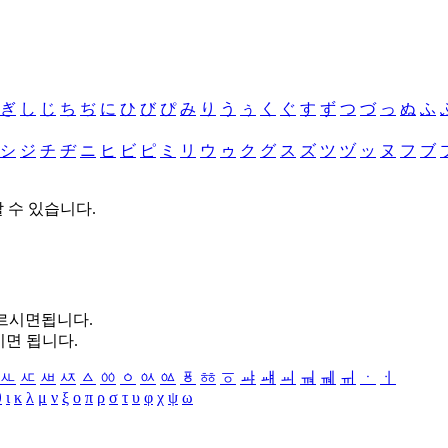
ぎ
し
じ
ち
ぢ
に
ひ
び
ぴ
み
り
う
ぅ
く
ぐ
す
ず
つ
づ
っ
ぬ
ふ
シ
ジ
チ
ヂ
ニ
ヒ
ビ
ピ
ミ
リ
ウ
ゥ
ク
グ
ス
ズ
ツ
ヅ
ッ
ヌ
フ
ブ
할 수 있습니다.
누르시면됩니다.
시면 됩니다.
ㅻ
ㅼ
ㅽ
ㅾ
ㅿ
ㆀ
ㆁ
ㆂ
ㆃ
ㆄ
ㆅ
ㆆ
ㆇ
ㆈ
ㆉ
ㆊ
ㆋ
ㆌ
ㆍ
ㆎ
θ
ι
κ
λ
μ
ν
ξ
ο
π
ρ
σ
τ
υ
φ
χ
ψ
ω