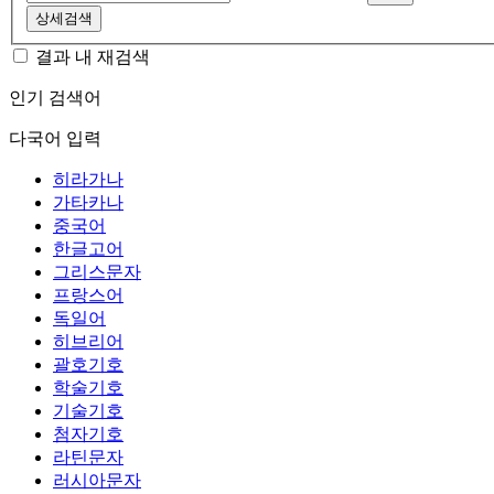
상세검색
결과 내 재검색
인기 검색어
다국어 입력
히라가나
가타카나
중국어
한글고어
그리스문자
프랑스어
독일어
히브리어
괄호기호
학술기호
기술기호
첨자기호
라틴문자
러시아문자