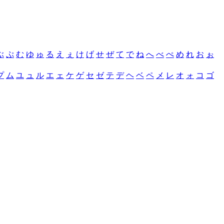
ぶ
ぷ
む
ゆ
ゅ
る
え
ぇ
け
げ
せ
ぜ
て
で
ね
へ
べ
ぺ
め
れ
お
ぉ
プ
ム
ユ
ュ
ル
エ
ェ
ケ
ゲ
セ
ゼ
テ
デ
ヘ
ベ
ペ
メ
レ
オ
ォ
コ
ゴ