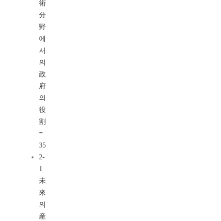
術
分
野
에
서
의
政
府
의
役
割
=
35
2-
1
未
來
의
産