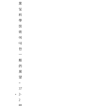
業
및
科
學
技
術
에
대
한
一
般
的
展
望
=
37
2-
2
韓