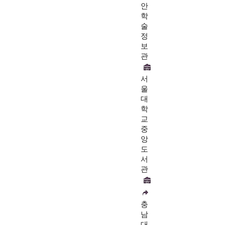
안
학
술
정
보
관
서
울
대
학
교
중
앙
도
서
관
충
남
대