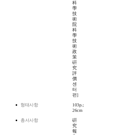
科
學
技
術
院
科
學
技
術
政
策
硏
究
評
價
센
터
편]
형태사항
103p.;
26cm
총서사항
硏
究
報