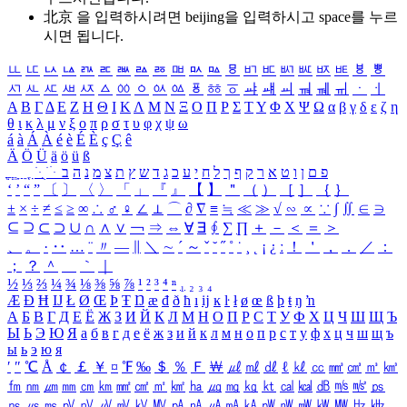
北京 을 입력하시려면
beijing
을 입력하시고 space를 누르
시면 됩니다.
ㅥ
ㅦ
ㅧ
ㅨ
ㅩ
ㅪ
ㅫ
ㅬ
ㅭ
ㅮ
ㅯ
ㅰ
ㅱ
ㅲ
ㅳ
ㅴ
ㅵ
ㅶ
ㅷ
ㅸ
ㅹ
ㅺ
ㅻ
ㅼ
ㅽ
ㅾ
ㅿ
ㆀ
ㆁ
ㆂ
ㆃ
ㆄ
ㆅ
ㆆ
ㆇ
ㆈ
ㆉ
ㆊ
ㆋ
ㆌ
ㆍ
ㆎ
Α
Β
Γ
Δ
Ε
Ζ
Η
Θ
Ι
Κ
Λ
Μ
Ν
Ξ
Ο
Π
Ρ
Σ
Τ
Υ
Φ
Χ
Ψ
Ω
α
β
γ
δ
ε
ζ
η
θ
ι
κ
λ
μ
ν
ξ
ο
π
ρ
σ
τ
υ
φ
χ
ψ
ω
á
à
Á
À
é
è
É
È
ç
Ç
ê
Ä
Ö
Ü
ä
ö
ü
ß
ְ
ֳ
ֲ
ֱ
ָ
ַ
ֵ
ֶ
ִ
ֹ
ּ
ֻ
ׂ
ׁ
ּ
ב
ה
נ
מ
צ
ת
ץ
ש
ד
ג
כ
ע
י
ח
ל
ך
ף
ק
ר
א
ט
ו
ן
ם
פ
‘
’
“
”
〔
〕
〈
〉
「
」
『
』
【
】
＂
（
）
［
］
｛
｝
±
×
÷
≠
≤
≥
∞
∴
♂
♀
∠
⊥
⌒
∂
∇
≡
≒
≪
≫
√
∽
∝
∵
∫
∬
∈
∋
⊆
⊇
⊂
⊃
∪
∩
∧
∨
￢
⇒
⇔
∀
∃
∮
∑
∏
＋
－
＜
＝
＞
、
。
·
‥
…
¨
〃
―
∥
＼
∼
´
～
ˇ
˘
˝
˚
˙
¸
˛
¡
¿
ː
！
＇
，
．
／
：
；
？
＾
＿
｀
｜
½
⅓
⅔
¼
¾
⅛
⅜
⅝
⅞
¹
²
³
⁴
ⁿ
₁
₂
₃
₄
Æ
Ð
Ħ
Ĳ
Ł
Ø
Œ
Þ
Ŧ
Ŋ
æ
đ
ð
ħ
ı
ĳ
ĸ
ŀ
ł
ø
œ
ß
þ
ŧ
ŋ
ŉ
А
Б
В
Г
Д
Е
Ё
Ж
З
И
Й
К
Л
М
Н
О
П
Р
С
Т
У
Ф
Х
Ц
Ч
Ш
Щ
Ъ
Ы
Ь
Э
Ю
Я
а
б
в
г
д
е
ё
ж
з
и
й
к
л
м
н
о
п
р
с
т
у
ф
х
ц
ч
ш
щ
ъ
ы
ь
э
ю
я
′
″
℃
Å
￠
￡
￥
¤
℉
‰
＄
％
Ｆ
￦
㎕
㎖
㎗
ℓ
㎘
㏄
㎣
㎤
㎥
㎦
㎙
㎚
㎛
㎜
㎝
㎞
㎟
㎠
㎡
㎢
㏊
㎍
㎎
㎏
㏏
㎈
㎉
㏈
㎧
㎨
㎰
㎱
㎲
㎳
㎴
㎵
㎶
㎷
㎸
㎹
㎀
㎁
㎂
㎃
㎄
㎺
㎻
㎽
㎾
㎿
㎐
㎑