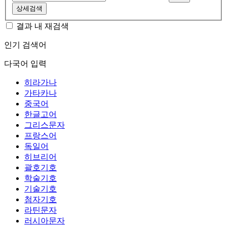
상세검색
결과 내 재검색
인기 검색어
다국어 입력
히라가나
가타카나
중국어
한글고어
그리스문자
프랑스어
독일어
히브리어
괄호기호
학술기호
기술기호
첨자기호
라틴문자
러시아문자