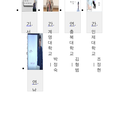
기초연구방법론
간호연구
연구윤리 및 연구과제I
간호연구개론
서
계
충
인
울
명
북
제
교
대
대
대
육
학
학
학
대
교
교
교
학
박
김
조
교
정
형
정
홍
숙
범
현
성
두
연구방법론
남
부
대
학
교
조
성
현