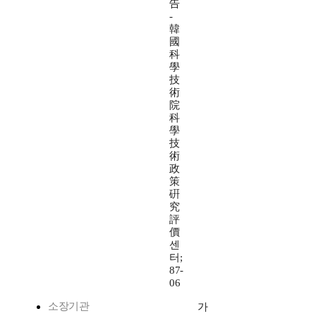
告
-
韓
國
科
學
技
術
院
科
學
技
術
政
策
硏
究
評
價
센
터;
87-
06
소장기관
가