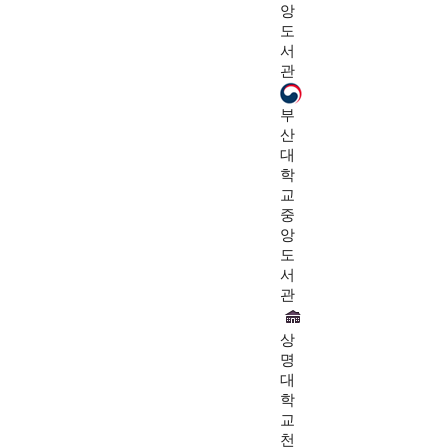
앙
도
서
관
부
산
대
학
교
중
앙
도
서
관
상
명
대
학
교
천