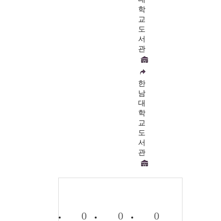
학
교
도
서
관
한
남
대
학
교
도
서
관
0
0
0