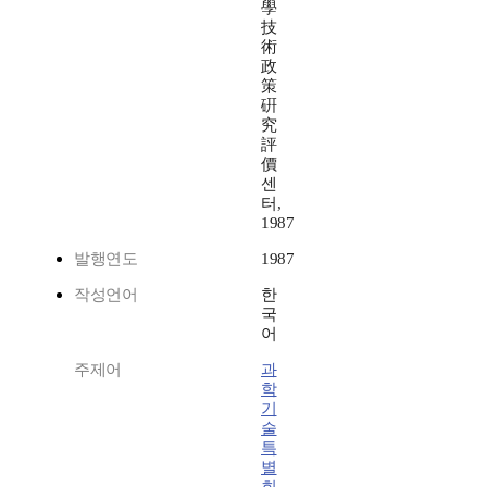
學
技
術
政
策
硏
究
評
價
센
터,
1987
발행연도
1987
작성언어
한
국
어
주제어
과
학
기
술
특
별