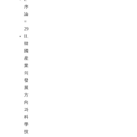
序
論
=
29
II.
韓
國
産
業
의
發
展
方
向
과
科
學
技