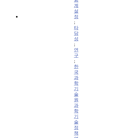
회
계
설
정
;
타
당
성
;
연
구
;
한
국
과
학
기
술
원
과
학
기
술
정
책