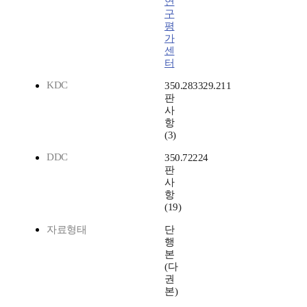
연
구
평
가
센
터
KDC
350.283329.211
판
사
항
(3)
DDC
350.72224
판
사
항
(19)
자료형태
단
행
본
(다
권
본)