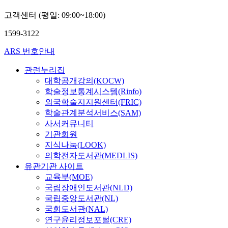
고객센터 (평일: 09:00~18:00)
1599-3122
ARS 번호안내
관련누리집
대학공개강의(KOCW)
학술정보통계시스템(Rinfo)
외국학술지지원센터(FRIC)
학술관계분석서비스(SAM)
사서커뮤니티
기관회원
지식나눔(LOOK)
의학전자도서관(MEDLIS)
유관기관 사이트
교육부(MOE)
국립장애인도서관(NLD)
국립중앙도서관(NL)
국회도서관(NAL)
연구윤리정보포털(CRE)