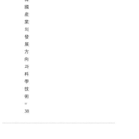
國
産
業
의
發
展
方
向
과
科
學
技
術
=
38