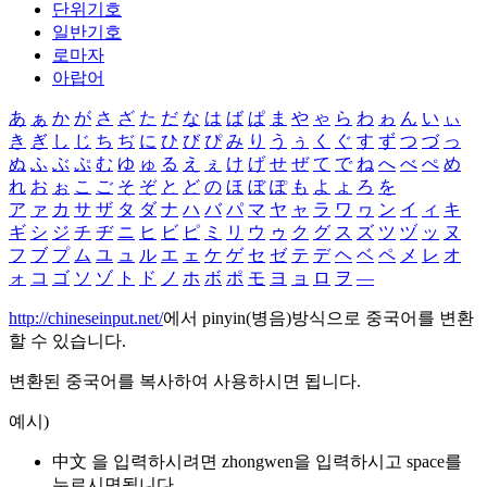
단위기호
일반기호
로마자
아랍어
あ
ぁ
か
が
さ
ざ
た
だ
な
は
ば
ぱ
ま
や
ゃ
ら
わ
ゎ
ん
い
ぃ
き
ぎ
し
じ
ち
ぢ
に
ひ
び
ぴ
み
り
う
ぅ
く
ぐ
す
ず
つ
づ
っ
ぬ
ふ
ぶ
ぷ
む
ゆ
ゅ
る
え
ぇ
け
げ
せ
ぜ
て
で
ね
へ
べ
ぺ
め
れ
お
ぉ
こ
ご
そ
ぞ
と
ど
の
ほ
ぼ
ぽ
も
よ
ょ
ろ
を
ア
ァ
カ
サ
ザ
タ
ダ
ナ
ハ
バ
パ
マ
ヤ
ャ
ラ
ワ
ヮ
ン
イ
ィ
キ
ギ
シ
ジ
チ
ヂ
ニ
ヒ
ビ
ピ
ミ
リ
ウ
ゥ
ク
グ
ス
ズ
ツ
ヅ
ッ
ヌ
フ
ブ
プ
ム
ユ
ュ
ル
エ
ェ
ケ
ゲ
セ
ゼ
テ
デ
ヘ
ベ
ペ
メ
レ
オ
ォ
コ
ゴ
ソ
ゾ
ト
ド
ノ
ホ
ボ
ポ
モ
ヨ
ョ
ロ
ヲ
―
http://chineseinput.net/
에서 pinyin(병음)방식으로 중국어를 변환
할 수 있습니다.
변환된 중국어를 복사하여 사용하시면 됩니다.
예시)
中文 을 입력하시려면
zhongwen
을 입력하시고 space를
누르시면됩니다.