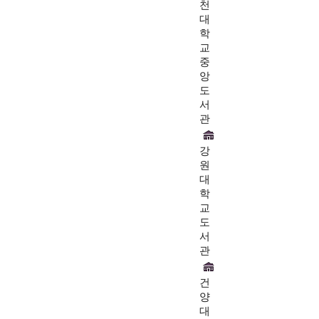
천
대
학
교
중
앙
도
서
관
강
원
대
학
교
도
서
관
건
양
대