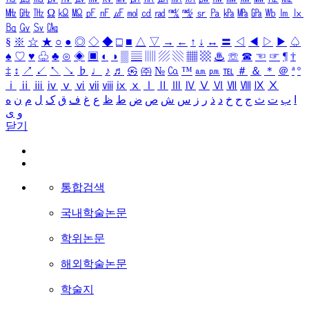
㎒
㎓
㎔
Ω
㏀
㏁
㎊
㎋
㎌
㏖
㏅
㎭
㎮
㎯
㏛
㎩
㎪
㎫
㎬
㏝
㏐
㏓
㏃
㏉
㏜
㏆
§
※
☆
★
○
●
◎
◇
◆
□
■
△
▽
→
←
↑
↓
↔
〓
◁
◀
▷
▶
♤
♠
♡
♥
♧
♣
⊙
◈
▣
◐
◑
▒
▤
▥
▨
▧
▦
▩
♨
☏
☎
☜
☞
¶
†
‡
↕
↗
↙
↖
↘
♭
♩
♪
♬
㉿
㈜
№
㏇
™
㏂
㏘
℡
＃
＆
＊
＠
ª
º
ⅰ
ⅱ
ⅲ
ⅳ
ⅴ
ⅵ
ⅶ
ⅷ
ⅸ
ⅹ
Ⅰ
Ⅱ
Ⅲ
Ⅳ
Ⅴ
Ⅵ
Ⅶ
Ⅷ
Ⅸ
Ⅹ
ا
ب
ت
ث
ج
ح
خ
د
ذ
ر
ز
س
ش
ص
ض
ط
ظ
ع
غ
ف
ق
ک
ل
م
ن
ه
و
ی
닫기
통합검색
국내학술논문
학위논문
해외학술논문
학술지