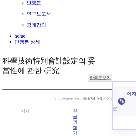
단행본
연구보고서
공개강의
home
단행본 상세
科學技術特別會計設定의 妥
當性에 관한 硏究
한글로보기
이 자
https://www.riss.kr/link?id=M120707
료
저자
한
국
과
학
기