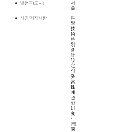
발행국(도시)
서
울
서명/저자사항
科
學
技
術
特
別
會
計
設
定
의
妥
當
性
에
관
한
硏
究
/
[韓
國