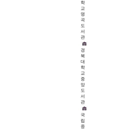
학
교
명
곡
도
서
관
경
북
대
학
교
중
앙
도
서
관
국
립
중