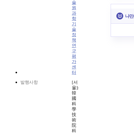
술
원
과
나만
학
기
술
정
책
연
구
평
가
센
터
발행사항
[서
울]:
韓
國
科
學
技
術
院
科