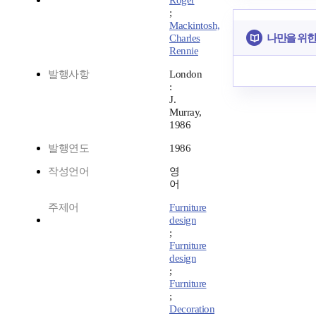
Roger
;
Mackintosh,
나만을 위한
Charles
Rennie
발행사항
London
:
J.
Murray,
1986
발행연도
1986
작성언어
영
어
주제어
Furniture
design
;
Furniture
design
;
Furniture
;
Decoration