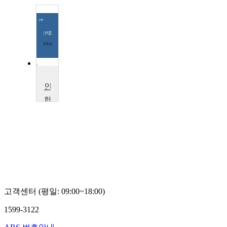
인터넷활용
한
동
대
학
교
김
군
오
고객센터 (평일: 09:00~18:00)
1599-3122