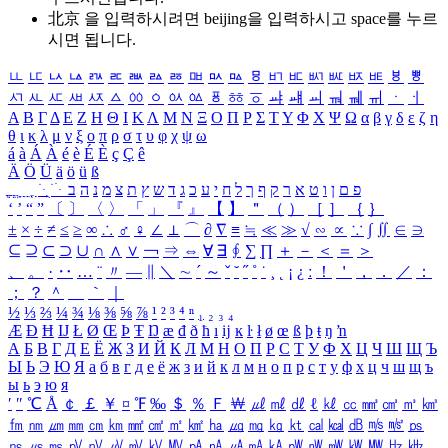
北京 을 입력하시려면
beijing
을 입력하시고 space를 누르
시면 됩니다.
ㅥ
ㅦ
ㅧ
ㅨ
ㅩ
ㅪ
ㅫ
ㅬ
ㅭ
ㅮ
ㅯ
ㅰ
ㅱ
ㅲ
ㅳ
ㅴ
ㅵ
ㅶ
ㅷ
ㅸ
ㅹ
ㅺ
ㅻ
ㅼ
ㅽ
ㅾ
ㅿ
ㆀ
ㆁ
ㆂ
ㆃ
ㆄ
ㆅ
ㆆ
ㆇ
ㆈ
ㆉ
ㆊ
ㆋ
ㆌ
ㆍ
ㆎ
Α
Β
Γ
Δ
Ε
Ζ
Η
Θ
Ι
Κ
Λ
Μ
Ν
Ξ
Ο
Π
Ρ
Σ
Τ
Υ
Φ
Χ
Ψ
Ω
α
β
γ
δ
ε
ζ
η
θ
ι
κ
λ
μ
ν
ξ
ο
π
ρ
σ
τ
υ
φ
χ
ψ
ω
á
à
Á
À
é
è
É
È
ç
Ç
ê
Ä
Ö
Ü
ä
ö
ü
ß
ְ
ֳ
ֲ
ֱ
ָ
ַ
ֵ
ֶ
ִ
ֹ
ּ
ֻ
ׂ
ׁ
ּ
ב
ה
נ
מ
צ
ת
ץ
ש
ד
ג
כ
ע
י
ח
ל
ך
ף
ק
ר
א
ט
ו
ן
ם
פ
‘
’
“
”
〔
〕
〈
〉
「
」
『
』
【
】
＂
（
）
［
］
｛
｝
±
×
÷
≠
≤
≥
∞
∴
♂
♀
∠
⊥
⌒
∂
∇
≡
≒
≪
≫
√
∽
∝
∵
∫
∬
∈
∋
⊆
⊇
⊂
⊃
∪
∩
∧
∨
￢
⇒
⇔
∀
∃
∮
∑
∏
＋
－
＜
＝
＞
、
。
·
‥
…
¨
〃
―
∥
＼
∼
´
～
ˇ
˘
˝
˚
˙
¸
˛
¡
¿
ː
！
＇
，
．
／
：
；
？
＾
＿
｀
｜
½
⅓
⅔
¼
¾
⅛
⅜
⅝
⅞
¹
²
³
⁴
ⁿ
₁
₂
₃
₄
Æ
Ð
Ħ
Ĳ
Ł
Ø
Œ
Þ
Ŧ
Ŋ
æ
đ
ð
ħ
ı
ĳ
ĸ
ŀ
ł
ø
œ
ß
þ
ŧ
ŋ
ŉ
А
Б
В
Г
Д
Е
Ё
Ж
З
И
Й
К
Л
М
Н
О
П
Р
С
Т
У
Ф
Х
Ц
Ч
Ш
Щ
Ъ
Ы
Ь
Э
Ю
Я
а
б
в
г
д
е
ё
ж
з
и
й
к
л
м
н
о
п
р
с
т
у
ф
х
ц
ч
ш
щ
ъ
ы
ь
э
ю
я
′
″
℃
Å
￠
￡
￥
¤
℉
‰
＄
％
Ｆ
￦
㎕
㎖
㎗
ℓ
㎘
㏄
㎣
㎤
㎥
㎦
㎙
㎚
㎛
㎜
㎝
㎞
㎟
㎠
㎡
㎢
㏊
㎍
㎎
㎏
㏏
㎈
㎉
㏈
㎧
㎨
㎰
㎱
㎲
㎳
㎴
㎵
㎶
㎷
㎸
㎹
㎀
㎁
㎂
㎃
㎄
㎺
㎻
㎽
㎾
㎿
㎐
㎑