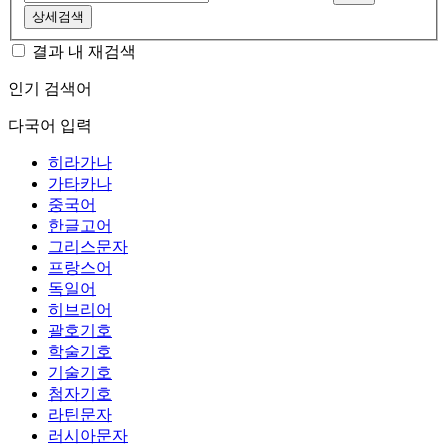
상세검색
결과 내 재검색
인기 검색어
다국어 입력
히라가나
가타카나
중국어
한글고어
그리스문자
프랑스어
독일어
히브리어
괄호기호
학술기호
기술기호
첨자기호
라틴문자
러시아문자