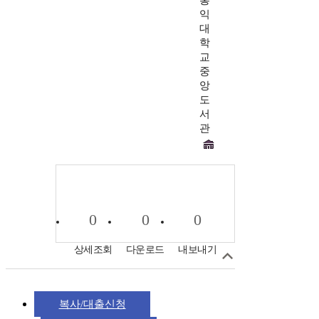
홍
익
대
학
교
중
앙
도
서
관
0
0
0
상세조회
다운로드
내보내기
복사/대출신청