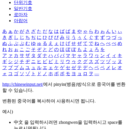
단위기호
일반기호
로마자
아랍어
あ
ぁ
か
が
さ
ざ
た
だ
な
は
ば
ぱ
ま
や
ゃ
ら
わ
ゎ
ん
い
ぃ
き
ぎ
し
じ
ち
ぢ
に
ひ
び
ぴ
み
り
う
ぅ
く
ぐ
す
ず
つ
づ
っ
ぬ
ふ
ぶ
ぷ
む
ゆ
ゅ
る
え
ぇ
け
げ
せ
ぜ
て
で
ね
へ
べ
ぺ
め
れ
お
ぉ
こ
ご
そ
ぞ
と
ど
の
ほ
ぼ
ぽ
も
よ
ょ
ろ
を
ア
ァ
カ
サ
ザ
タ
ダ
ナ
ハ
バ
パ
マ
ヤ
ャ
ラ
ワ
ヮ
ン
イ
ィ
キ
ギ
シ
ジ
チ
ヂ
ニ
ヒ
ビ
ピ
ミ
リ
ウ
ゥ
ク
グ
ス
ズ
ツ
ヅ
ッ
ヌ
フ
ブ
プ
ム
ユ
ュ
ル
エ
ェ
ケ
ゲ
セ
ゼ
テ
デ
ヘ
ベ
ペ
メ
レ
オ
ォ
コ
ゴ
ソ
ゾ
ト
ド
ノ
ホ
ボ
ポ
モ
ヨ
ョ
ロ
ヲ
―
http://chineseinput.net/
에서 pinyin(병음)방식으로 중국어를 변환
할 수 있습니다.
변환된 중국어를 복사하여 사용하시면 됩니다.
예시)
中文 을 입력하시려면
zhongwen
을 입력하시고 space를
누르시면됩니다.