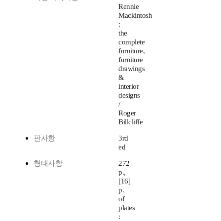
Rennie
Mackintosh
:
the
complete
furniture,
furniture
drawings
&
interior
designs
/
Roger
Billcliffe
판사항
3rd
ed
형태사항
272
p.,
[16]
p.
of
plates
: