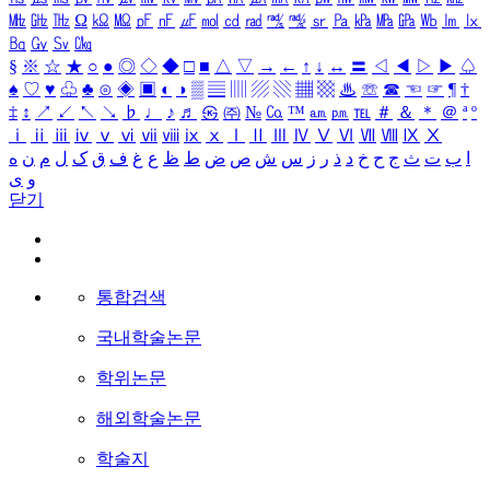
㎒
㎓
㎔
Ω
㏀
㏁
㎊
㎋
㎌
㏖
㏅
㎭
㎮
㎯
㏛
㎩
㎪
㎫
㎬
㏝
㏐
㏓
㏃
㏉
㏜
㏆
§
※
☆
★
○
●
◎
◇
◆
□
■
△
▽
→
←
↑
↓
↔
〓
◁
◀
▷
▶
♤
♠
♡
♥
♧
♣
⊙
◈
▣
◐
◑
▒
▤
▥
▨
▧
▦
▩
♨
☏
☎
☜
☞
¶
†
‡
↕
↗
↙
↖
↘
♭
♩
♪
♬
㉿
㈜
№
㏇
™
㏂
㏘
℡
＃
＆
＊
＠
ª
º
ⅰ
ⅱ
ⅲ
ⅳ
ⅴ
ⅵ
ⅶ
ⅷ
ⅸ
ⅹ
Ⅰ
Ⅱ
Ⅲ
Ⅳ
Ⅴ
Ⅵ
Ⅶ
Ⅷ
Ⅸ
Ⅹ
ا
ب
ت
ث
ج
ح
خ
د
ذ
ر
ز
س
ش
ص
ض
ط
ظ
ع
غ
ف
ق
ک
ل
م
ن
ه
و
ی
닫기
통합검색
국내학술논문
학위논문
해외학술논문
학술지