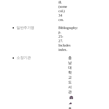
ill.
(some
col.)
34
cm.
일반주기명
Bibliography:
p.
25-
27.
Includes
index.
소장기관
충
남
대
학
교
도
서
관