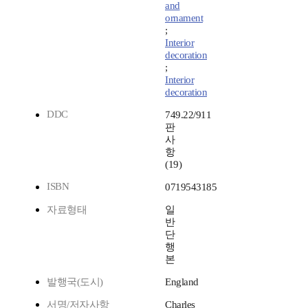
and
ornament
;
Interior
decoration
;
Interior
decoration
DDC
749.22/911
판
사
항
(19)
ISBN
0719543185
자료형태
일
반
단
행
본
발행국(도시)
England
서명/저자사항
Charles