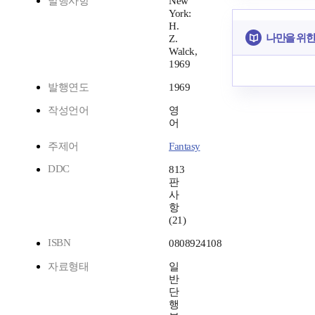
발행사항
New
York:
H.
나만을 위한
Z.
Walck,
1969
발행연도
1969
작성언어
영
어
주제어
Fantasy
DDC
813
판
사
항
(21)
ISBN
0808924108
자료형태
일
반
단
행