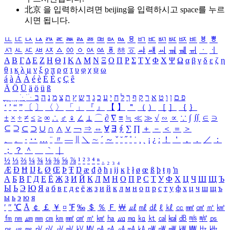
北京 을 입력하시려면
beijing
을 입력하시고 space를 누르
시면 됩니다.
ㅥ
ㅦ
ㅧ
ㅨ
ㅩ
ㅪ
ㅫ
ㅬ
ㅭ
ㅮ
ㅯ
ㅰ
ㅱ
ㅲ
ㅳ
ㅴ
ㅵ
ㅶ
ㅷ
ㅸ
ㅹ
ㅺ
ㅻ
ㅼ
ㅽ
ㅾ
ㅿ
ㆀ
ㆁ
ㆂ
ㆃ
ㆄ
ㆅ
ㆆ
ㆇ
ㆈ
ㆉ
ㆊ
ㆋ
ㆌ
ㆍ
ㆎ
Α
Β
Γ
Δ
Ε
Ζ
Η
Θ
Ι
Κ
Λ
Μ
Ν
Ξ
Ο
Π
Ρ
Σ
Τ
Υ
Φ
Χ
Ψ
Ω
α
β
γ
δ
ε
ζ
η
θ
ι
κ
λ
μ
ν
ξ
ο
π
ρ
σ
τ
υ
φ
χ
ψ
ω
á
à
Á
À
é
è
É
È
ç
Ç
ê
Ä
Ö
Ü
ä
ö
ü
ß
ְ
ֳ
ֲ
ֱ
ָ
ַ
ֵ
ֶ
ִ
ֹ
ּ
ֻ
ׂ
ׁ
ּ
ב
ה
נ
מ
צ
ת
ץ
ש
ד
ג
כ
ע
י
ח
ל
ך
ף
ק
ר
א
ט
ו
ן
ם
פ
‘
’
“
”
〔
〕
〈
〉
「
」
『
』
【
】
＂
（
）
［
］
｛
｝
±
×
÷
≠
≤
≥
∞
∴
♂
♀
∠
⊥
⌒
∂
∇
≡
≒
≪
≫
√
∽
∝
∵
∫
∬
∈
∋
⊆
⊇
⊂
⊃
∪
∩
∧
∨
￢
⇒
⇔
∀
∃
∮
∑
∏
＋
－
＜
＝
＞
、
。
·
‥
…
¨
〃
―
∥
＼
∼
´
～
ˇ
˘
˝
˚
˙
¸
˛
¡
¿
ː
！
＇
，
．
／
：
；
？
＾
＿
｀
｜
½
⅓
⅔
¼
¾
⅛
⅜
⅝
⅞
¹
²
³
⁴
ⁿ
₁
₂
₃
₄
Æ
Ð
Ħ
Ĳ
Ł
Ø
Œ
Þ
Ŧ
Ŋ
æ
đ
ð
ħ
ı
ĳ
ĸ
ŀ
ł
ø
œ
ß
þ
ŧ
ŋ
ŉ
А
Б
В
Г
Д
Е
Ё
Ж
З
И
Й
К
Л
М
Н
О
П
Р
С
Т
У
Ф
Х
Ц
Ч
Ш
Щ
Ъ
Ы
Ь
Э
Ю
Я
а
б
в
г
д
е
ё
ж
з
и
й
к
л
м
н
о
п
р
с
т
у
ф
х
ц
ч
ш
щ
ъ
ы
ь
э
ю
я
′
″
℃
Å
￠
￡
￥
¤
℉
‰
＄
％
Ｆ
￦
㎕
㎖
㎗
ℓ
㎘
㏄
㎣
㎤
㎥
㎦
㎙
㎚
㎛
㎜
㎝
㎞
㎟
㎠
㎡
㎢
㏊
㎍
㎎
㎏
㏏
㎈
㎉
㏈
㎧
㎨
㎰
㎱
㎲
㎳
㎴
㎵
㎶
㎷
㎸
㎹
㎀
㎁
㎂
㎃
㎄
㎺
㎻
㎽
㎾
㎿
㎐
㎑