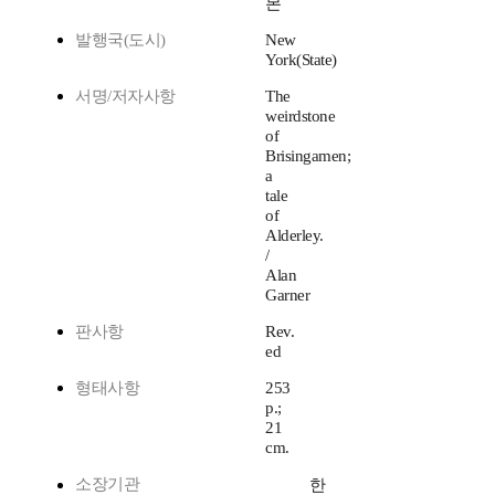
본
발행국(도시)
New
York(State)
서명/저자사항
The
weirdstone
of
Brisingamen;
a
tale
of
Alderley.
/
Alan
Garner
판사항
Rev.
ed
형태사항
253
p.;
21
cm.
소장기관
한