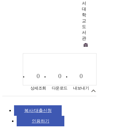
서
대
학
교
도
서
관
0
0
0
상세조회
다운로드
내보내기
복사/대출신청
인용하기