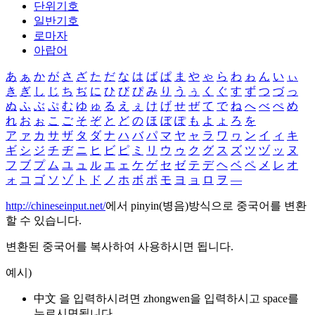
단위기호
일반기호
로마자
아랍어
あ
ぁ
か
が
さ
ざ
た
だ
な
は
ば
ぱ
ま
や
ゃ
ら
わ
ゎ
ん
い
ぃ
き
ぎ
し
じ
ち
ぢ
に
ひ
び
ぴ
み
り
う
ぅ
く
ぐ
す
ず
つ
づ
っ
ぬ
ふ
ぶ
ぷ
む
ゆ
ゅ
る
え
ぇ
け
げ
せ
ぜ
て
で
ね
へ
べ
ぺ
め
れ
お
ぉ
こ
ご
そ
ぞ
と
ど
の
ほ
ぼ
ぽ
も
よ
ょ
ろ
を
ア
ァ
カ
サ
ザ
タ
ダ
ナ
ハ
バ
パ
マ
ヤ
ャ
ラ
ワ
ヮ
ン
イ
ィ
キ
ギ
シ
ジ
チ
ヂ
ニ
ヒ
ビ
ピ
ミ
リ
ウ
ゥ
ク
グ
ス
ズ
ツ
ヅ
ッ
ヌ
フ
ブ
プ
ム
ユ
ュ
ル
エ
ェ
ケ
ゲ
セ
ゼ
テ
デ
ヘ
ベ
ペ
メ
レ
オ
ォ
コ
ゴ
ソ
ゾ
ト
ド
ノ
ホ
ボ
ポ
モ
ヨ
ョ
ロ
ヲ
―
http://chineseinput.net/
에서 pinyin(병음)방식으로 중국어를 변환
할 수 있습니다.
변환된 중국어를 복사하여 사용하시면 됩니다.
예시)
中文 을 입력하시려면
zhongwen
을 입력하시고 space를
누르시면됩니다.