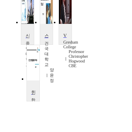
Vienna and Schubert
신화적 상상력과 판타지 문화
스토리텔링과 판타지문학
Gresham
중
건
College
앙
국
Professor
대
대
Christopher
학
학
Hogwood
교
교
CBE
이
양
명
윤
현
정
한국고전문학/문화의 이해
한
밭
대
학
교
윤
인