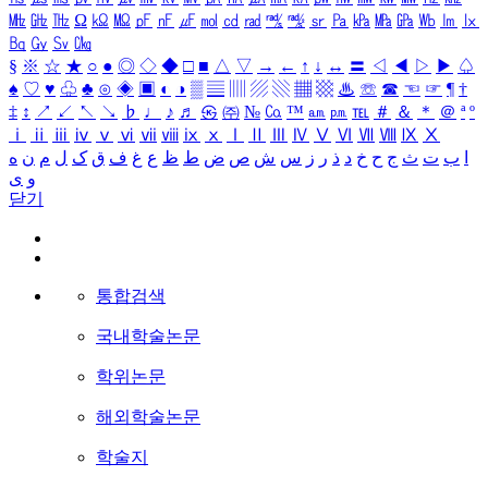
㎒
㎓
㎔
Ω
㏀
㏁
㎊
㎋
㎌
㏖
㏅
㎭
㎮
㎯
㏛
㎩
㎪
㎫
㎬
㏝
㏐
㏓
㏃
㏉
㏜
㏆
§
※
☆
★
○
●
◎
◇
◆
□
■
△
▽
→
←
↑
↓
↔
〓
◁
◀
▷
▶
♤
♠
♡
♥
♧
♣
⊙
◈
▣
◐
◑
▒
▤
▥
▨
▧
▦
▩
♨
☏
☎
☜
☞
¶
†
‡
↕
↗
↙
↖
↘
♭
♩
♪
♬
㉿
㈜
№
㏇
™
㏂
㏘
℡
＃
＆
＊
＠
ª
º
ⅰ
ⅱ
ⅲ
ⅳ
ⅴ
ⅵ
ⅶ
ⅷ
ⅸ
ⅹ
Ⅰ
Ⅱ
Ⅲ
Ⅳ
Ⅴ
Ⅵ
Ⅶ
Ⅷ
Ⅸ
Ⅹ
ا
ب
ت
ث
ج
ح
خ
د
ذ
ر
ز
س
ش
ص
ض
ط
ظ
ع
غ
ف
ق
ک
ل
م
ن
ه
و
ی
닫기
통합검색
국내학술논문
학위논문
해외학술논문
학술지