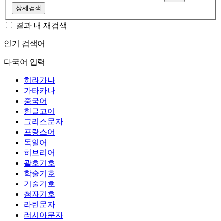
상세검색
결과 내 재검색
인기 검색어
다국어 입력
히라가나
가타카나
중국어
한글고어
그리스문자
프랑스어
독일어
히브리어
괄호기호
학술기호
기술기호
첨자기호
라틴문자
러시아문자