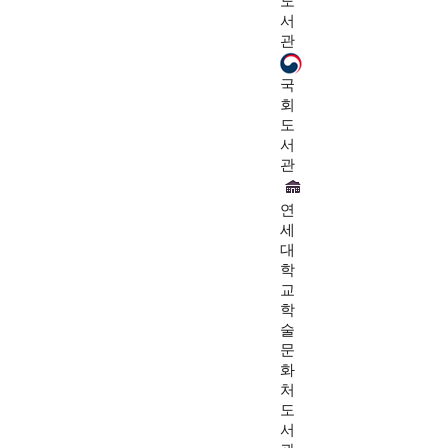
도
서
관
국
회
도
서
관
연
세
대
학
교
학
술
문
화
처
도
서