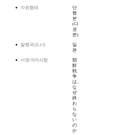
자료형태
단
행
본
(다
권
본)
발행국(도시)
일
본
서명/저자사항
朝
鮮
戦
争
は、
な
ぜ
終
わ
ら
な
い
の
か