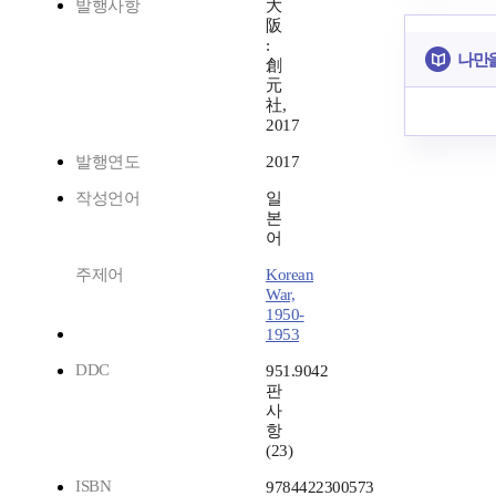
발행사항
大
阪
:
나만을
創
元
社,
2017
발행연도
2017
작성언어
일
본
어
주제어
Korean
War,
1950-
1953
DDC
951.9042
판
사
항
(23)
ISBN
9784422300573