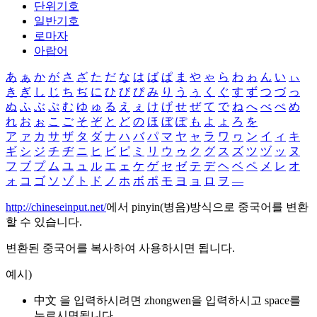
단위기호
일반기호
로마자
아랍어
あ
ぁ
か
が
さ
ざ
た
だ
な
は
ば
ぱ
ま
や
ゃ
ら
わ
ゎ
ん
い
ぃ
き
ぎ
し
じ
ち
ぢ
に
ひ
び
ぴ
み
り
う
ぅ
く
ぐ
す
ず
つ
づ
っ
ぬ
ふ
ぶ
ぷ
む
ゆ
ゅ
る
え
ぇ
け
げ
せ
ぜ
て
で
ね
へ
べ
ぺ
め
れ
お
ぉ
こ
ご
そ
ぞ
と
ど
の
ほ
ぼ
ぽ
も
よ
ょ
ろ
を
ア
ァ
カ
サ
ザ
タ
ダ
ナ
ハ
バ
パ
マ
ヤ
ャ
ラ
ワ
ヮ
ン
イ
ィ
キ
ギ
シ
ジ
チ
ヂ
ニ
ヒ
ビ
ピ
ミ
リ
ウ
ゥ
ク
グ
ス
ズ
ツ
ヅ
ッ
ヌ
フ
ブ
プ
ム
ユ
ュ
ル
エ
ェ
ケ
ゲ
セ
ゼ
テ
デ
ヘ
ベ
ペ
メ
レ
オ
ォ
コ
ゴ
ソ
ゾ
ト
ド
ノ
ホ
ボ
ポ
モ
ヨ
ョ
ロ
ヲ
―
http://chineseinput.net/
에서 pinyin(병음)방식으로 중국어를 변환
할 수 있습니다.
변환된 중국어를 복사하여 사용하시면 됩니다.
예시)
中文 을 입력하시려면
zhongwen
을 입력하시고 space를
누르시면됩니다.