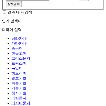
상세검색
결과 내 재검색
인기 검색어
다국어 입력
히라가나
가타카나
중국어
한글고어
그리스문자
프랑스어
독일어
히브리어
괄호기호
학술기호
기술기호
첨자기호
라틴문자
러시아문자