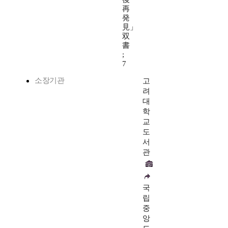
再
発
見」
双
書
;
7
소장기관
고
려
대
학
교
도
서
관
국
립
중
앙