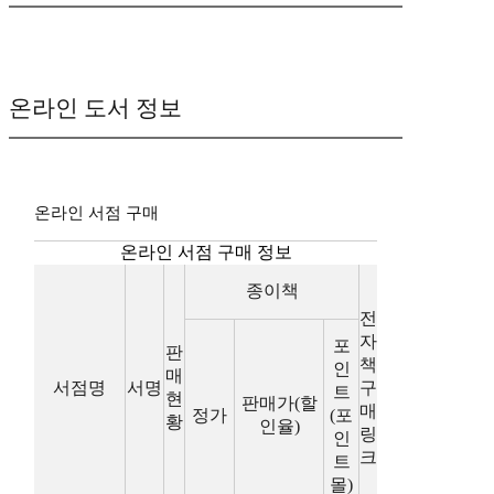
온라인 도서 정보
온라인 서점 구매
온라인 서점 구매 정보
종이책
전
자
포
판
책
인
매
서점명
서명
구
트
현
판매가(할
매
정가
(포
황
인율)
링
인
크
트
몰)