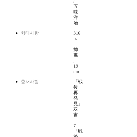
/
五
味
洋
治
형태사항
316
p.
:
揷
畵
;
19
cm
총서사항
「戦
後
再
発
見」
双
書
;
7
「戦
後