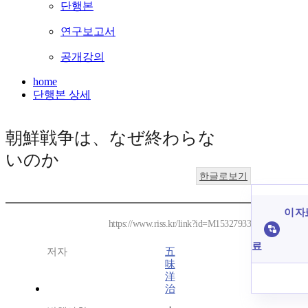
단행본
연구보고서
공개강의
home
단행본 상세
朝鮮戦争は、なぜ終わらな
いのか
한글로보기
이 자
https://www.riss.kr/link?id=M15327933
료
저자
五
味
洋
治