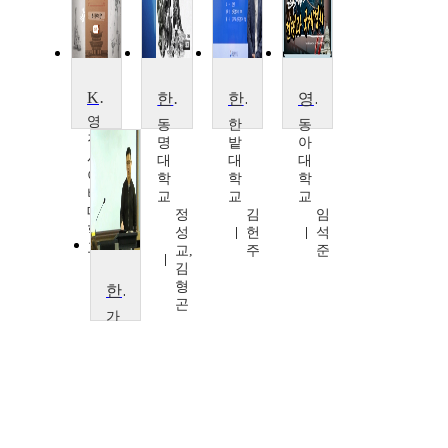
Korean History
한국전쟁사
한국근현대사의 이해
영화로 배우는 전쟁과 국제정치
영
동
한
동
진
명
밭
아
사
대
대
대
이
학
학
학
버
교
교
교
대
정
김
임
학
성
헌
석
교
교,
주
준
이
김
희
형
한국사 I
명
곤
가
천
대
학
교
윤
민
우