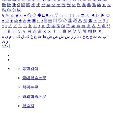
㎒
㎓
㎔
Ω
㏀
㏁
㎊
㎋
㎌
㏖
㏅
㎭
㎮
㎯
㏛
㎩
㎪
㎫
㎬
㏝
㏐
㏓
㏃
㏉
㏜
㏆
§
※
☆
★
○
●
◎
◇
◆
□
■
△
▽
→
←
↑
↓
↔
〓
◁
◀
▷
▶
♤
♠
♡
♥
♧
♣
⊙
◈
▣
◐
◑
▒
▤
▥
▨
▧
▦
▩
♨
☏
☎
☜
☞
¶
†
‡
↕
↗
↙
↖
↘
♭
♩
♪
♬
㉿
㈜
№
㏇
™
㏂
㏘
℡
＃
＆
＊
＠
ª
º
ⅰ
ⅱ
ⅲ
ⅳ
ⅴ
ⅵ
ⅶ
ⅷ
ⅸ
ⅹ
Ⅰ
Ⅱ
Ⅲ
Ⅳ
Ⅴ
Ⅵ
Ⅶ
Ⅷ
Ⅸ
Ⅹ
ا
ب
ت
ث
ج
ح
خ
د
ذ
ر
ز
س
ش
ص
ض
ط
ظ
ع
غ
ف
ق
ک
ل
م
ن
ه
و
ی
닫기
통합검색
국내학술논문
학위논문
해외학술논문
학술지