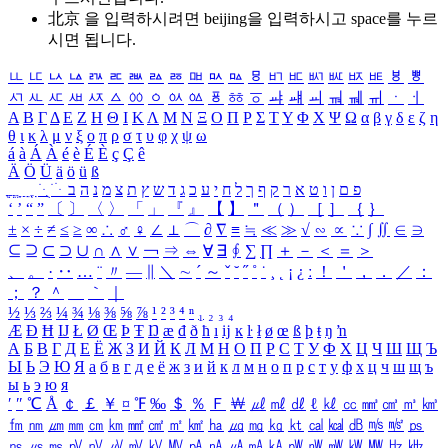
北京 을 입력하시려면
beijing
을 입력하시고 space를 누르
시면 됩니다.
ㅥ
ㅦ
ㅧ
ㅨ
ㅩ
ㅪ
ㅫ
ㅬ
ㅭ
ㅮ
ㅯ
ㅰ
ㅱ
ㅲ
ㅳ
ㅴ
ㅵ
ㅶ
ㅷ
ㅸ
ㅹ
ㅺ
ㅻ
ㅼ
ㅽ
ㅾ
ㅿ
ㆀ
ㆁ
ㆂ
ㆃ
ㆄ
ㆅ
ㆆ
ㆇ
ㆈ
ㆉ
ㆊ
ㆋ
ㆌ
ㆍ
ㆎ
Α
Β
Γ
Δ
Ε
Ζ
Η
Θ
Ι
Κ
Λ
Μ
Ν
Ξ
Ο
Π
Ρ
Σ
Τ
Υ
Φ
Χ
Ψ
Ω
α
β
γ
δ
ε
ζ
η
θ
ι
κ
λ
μ
ν
ξ
ο
π
ρ
σ
τ
υ
φ
χ
ψ
ω
á
à
Á
À
é
è
É
È
ç
Ç
ê
Ä
Ö
Ü
ä
ö
ü
ß
ְ
ֳ
ֲ
ֱ
ָ
ַ
ֵ
ֶ
ִ
ֹ
ּ
ֻ
ׂ
ׁ
ּ
ב
ה
נ
מ
צ
ת
ץ
ש
ד
ג
כ
ע
י
ח
ל
ך
ף
ק
ר
א
ט
ו
ן
ם
פ
‘
’
“
”
〔
〕
〈
〉
「
」
『
』
【
】
＂
（
）
［
］
｛
｝
±
×
÷
≠
≤
≥
∞
∴
♂
♀
∠
⊥
⌒
∂
∇
≡
≒
≪
≫
√
∽
∝
∵
∫
∬
∈
∋
⊆
⊇
⊂
⊃
∪
∩
∧
∨
￢
⇒
⇔
∀
∃
∮
∑
∏
＋
－
＜
＝
＞
、
。
·
‥
…
¨
〃
―
∥
＼
∼
´
～
ˇ
˘
˝
˚
˙
¸
˛
¡
¿
ː
！
＇
，
．
／
：
；
？
＾
＿
｀
｜
½
⅓
⅔
¼
¾
⅛
⅜
⅝
⅞
¹
²
³
⁴
ⁿ
₁
₂
₃
₄
Æ
Ð
Ħ
Ĳ
Ł
Ø
Œ
Þ
Ŧ
Ŋ
æ
đ
ð
ħ
ı
ĳ
ĸ
ŀ
ł
ø
œ
ß
þ
ŧ
ŋ
ŉ
А
Б
В
Г
Д
Е
Ё
Ж
З
И
Й
К
Л
М
Н
О
П
Р
С
Т
У
Ф
Х
Ц
Ч
Ш
Щ
Ъ
Ы
Ь
Э
Ю
Я
а
б
в
г
д
е
ё
ж
з
и
й
к
л
м
н
о
п
р
с
т
у
ф
х
ц
ч
ш
щ
ъ
ы
ь
э
ю
я
′
″
℃
Å
￠
￡
￥
¤
℉
‰
＄
％
Ｆ
￦
㎕
㎖
㎗
ℓ
㎘
㏄
㎣
㎤
㎥
㎦
㎙
㎚
㎛
㎜
㎝
㎞
㎟
㎠
㎡
㎢
㏊
㎍
㎎
㎏
㏏
㎈
㎉
㏈
㎧
㎨
㎰
㎱
㎲
㎳
㎴
㎵
㎶
㎷
㎸
㎹
㎀
㎁
㎂
㎃
㎄
㎺
㎻
㎽
㎾
㎿
㎐
㎑