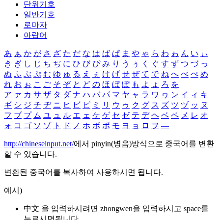
단위기호
일반기호
로마자
아랍어
あ
ぁ
か
が
さ
ざ
た
だ
な
は
ば
ぱ
ま
や
ゃ
ら
わ
ゎ
ん
い
ぃ
き
ぎ
し
じ
ち
ぢ
に
ひ
び
ぴ
み
り
う
ぅ
く
ぐ
す
ず
つ
づ
っ
ぬ
ふ
ぶ
ぷ
む
ゆ
ゅ
る
え
ぇ
け
げ
せ
ぜ
て
で
ね
へ
べ
ぺ
め
れ
お
ぉ
こ
ご
そ
ぞ
と
ど
の
ほ
ぼ
ぽ
も
よ
ょ
ろ
を
ア
ァ
カ
サ
ザ
タ
ダ
ナ
ハ
バ
パ
マ
ヤ
ャ
ラ
ワ
ヮ
ン
イ
ィ
キ
ギ
シ
ジ
チ
ヂ
ニ
ヒ
ビ
ピ
ミ
リ
ウ
ゥ
ク
グ
ス
ズ
ツ
ヅ
ッ
ヌ
フ
ブ
プ
ム
ユ
ュ
ル
エ
ェ
ケ
ゲ
セ
ゼ
テ
デ
ヘ
ベ
ペ
メ
レ
オ
ォ
コ
ゴ
ソ
ゾ
ト
ド
ノ
ホ
ボ
ポ
モ
ヨ
ョ
ロ
ヲ
―
http://chineseinput.net/
에서 pinyin(병음)방식으로 중국어를 변환
할 수 있습니다.
변환된 중국어를 복사하여 사용하시면 됩니다.
예시)
中文 을 입력하시려면
zhongwen
을 입력하시고 space를
누르시면됩니다.