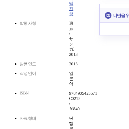
택
진
행
나만을 
발행사항
東
京
:
サ
ン
ガ,
2013
발행연도
2013
작성언어
일
본
어
ISBN
9784905425571
C0215
:
￥840
자료형태
단
행
본