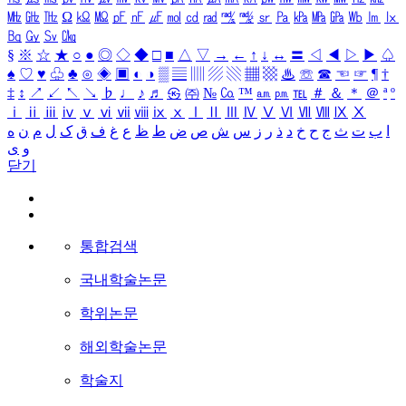
㎒
㎓
㎔
Ω
㏀
㏁
㎊
㎋
㎌
㏖
㏅
㎭
㎮
㎯
㏛
㎩
㎪
㎫
㎬
㏝
㏐
㏓
㏃
㏉
㏜
㏆
§
※
☆
★
○
●
◎
◇
◆
□
■
△
▽
→
←
↑
↓
↔
〓
◁
◀
▷
▶
♤
♠
♡
♥
♧
♣
⊙
◈
▣
◐
◑
▒
▤
▥
▨
▧
▦
▩
♨
☏
☎
☜
☞
¶
†
‡
↕
↗
↙
↖
↘
♭
♩
♪
♬
㉿
㈜
№
㏇
™
㏂
㏘
℡
＃
＆
＊
＠
ª
º
ⅰ
ⅱ
ⅲ
ⅳ
ⅴ
ⅵ
ⅶ
ⅷ
ⅸ
ⅹ
Ⅰ
Ⅱ
Ⅲ
Ⅳ
Ⅴ
Ⅵ
Ⅶ
Ⅷ
Ⅸ
Ⅹ
ا
ب
ت
ث
ج
ح
خ
د
ذ
ر
ز
س
ش
ص
ض
ط
ظ
ع
غ
ف
ق
ک
ل
م
ن
ه
و
ی
닫기
통합검색
국내학술논문
학위논문
해외학술논문
학술지