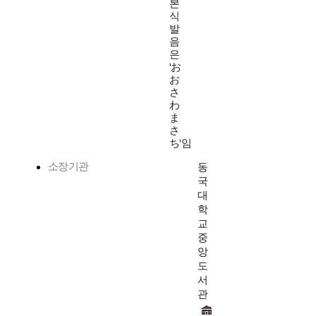
본
식
발
음
은
'お
お
さ
わ
ま
さ
ち'임
소장기관
동
국
대
학
교
중
앙
도
서
관