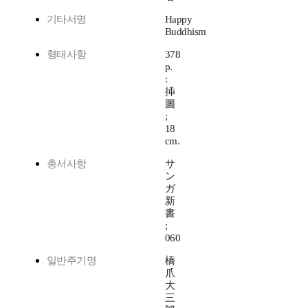
기타서명
Happy
Buddhism
형태사항
378
p.
:
揷
圖
;
18
cm.
총서사항
サ
ン
ガ
新
書
;
060
일반주기명
橋
爪
大
三