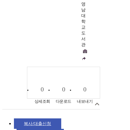
영
남
대
학
교
도
서
관
0
0
0
상세조회
다운로드
내보내기
복사/대출신청