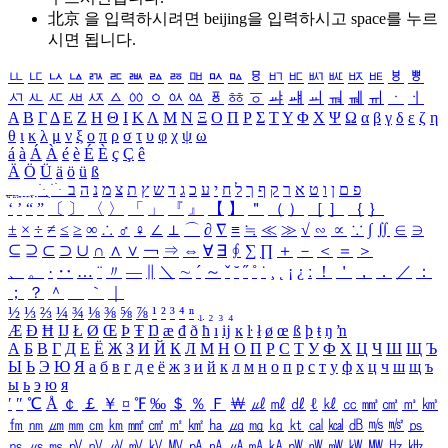
北京 을 입력하시려면
beijing
을 입력하시고 space를 누르
시면 됩니다.
ㅥ
ㅦ
ㅧ
ㅨ
ㅩ
ㅪ
ㅫ
ㅬ
ㅭ
ㅮ
ㅯ
ㅰ
ㅱ
ㅲ
ㅳ
ㅴ
ㅵ
ㅶ
ㅷ
ㅸ
ㅹ
ㅺ
ㅻ
ㅼ
ㅽ
ㅾ
ㅿ
ㆀ
ㆁ
ㆂ
ㆃ
ㆄ
ㆅ
ㆆ
ㆇ
ㆈ
ㆉ
ㆊ
ㆋ
ㆌ
ㆍ
ㆎ
Α
Β
Γ
Δ
Ε
Ζ
Η
Θ
Ι
Κ
Λ
Μ
Ν
Ξ
Ο
Π
Ρ
Σ
Τ
Υ
Φ
Χ
Ψ
Ω
α
β
γ
δ
ε
ζ
η
θ
ι
κ
λ
μ
ν
ξ
ο
π
ρ
σ
τ
υ
φ
χ
ψ
ω
á
à
Á
À
é
è
É
È
ç
Ç
ê
Ä
Ö
Ü
ä
ö
ü
ß
ְ
ֳ
ֲ
ֱ
ָ
ַ
ֵ
ֶ
ִ
ֹ
ּ
ֻ
ׂ
ׁ
ּ
ב
ה
נ
מ
צ
ת
ץ
ש
ד
ג
כ
ע
י
ח
ל
ך
ף
ק
ר
א
ט
ו
ן
ם
פ
‘
’
“
”
〔
〕
〈
〉
「
」
『
』
【
】
＂
（
）
［
］
｛
｝
±
×
÷
≠
≤
≥
∞
∴
♂
♀
∠
⊥
⌒
∂
∇
≡
≒
≪
≫
√
∽
∝
∵
∫
∬
∈
∋
⊆
⊇
⊂
⊃
∪
∩
∧
∨
￢
⇒
⇔
∀
∃
∮
∑
∏
＋
－
＜
＝
＞
、
。
·
‥
…
¨
〃
―
∥
＼
∼
´
～
ˇ
˘
˝
˚
˙
¸
˛
¡
¿
ː
！
＇
，
．
／
：
；
？
＾
＿
｀
｜
½
⅓
⅔
¼
¾
⅛
⅜
⅝
⅞
¹
²
³
⁴
ⁿ
₁
₂
₃
₄
Æ
Ð
Ħ
Ĳ
Ł
Ø
Œ
Þ
Ŧ
Ŋ
æ
đ
ð
ħ
ı
ĳ
ĸ
ŀ
ł
ø
œ
ß
þ
ŧ
ŋ
ŉ
А
Б
В
Г
Д
Е
Ё
Ж
З
И
Й
К
Л
М
Н
О
П
Р
С
Т
У
Ф
Х
Ц
Ч
Ш
Щ
Ъ
Ы
Ь
Э
Ю
Я
а
б
в
г
д
е
ё
ж
з
и
й
к
л
м
н
о
п
р
с
т
у
ф
х
ц
ч
ш
щ
ъ
ы
ь
э
ю
я
′
″
℃
Å
￠
￡
￥
¤
℉
‰
＄
％
Ｆ
￦
㎕
㎖
㎗
ℓ
㎘
㏄
㎣
㎤
㎥
㎦
㎙
㎚
㎛
㎜
㎝
㎞
㎟
㎠
㎡
㎢
㏊
㎍
㎎
㎏
㏏
㎈
㎉
㏈
㎧
㎨
㎰
㎱
㎲
㎳
㎴
㎵
㎶
㎷
㎸
㎹
㎀
㎁
㎂
㎃
㎄
㎺
㎻
㎽
㎾
㎿
㎐
㎑