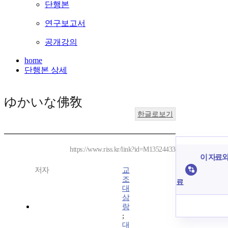
단행본
연구보고서
공개강의
home
단행본 상세
ゆかいな佛敎
한글로보기
https://www.riss.kr/link?id=M13524433
이 자료와
저자
교
조
료
대
삼
랑
;
대