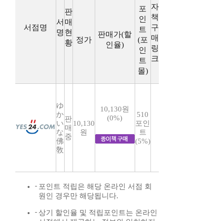
자
포
판
책
인
서
매
서점명
구
트
명
현
판매가(할
매
정가
(포
황
인율)
링
인
크
트
몰)
ゆ
10,130원
か
510
(0%)
판
い
10,130
포인
매
な
원
트
중
佛
(5%)
敎
포인트 적립은 해당 온라인 서점 회
원인 경우만 해당됩니다.
상기 할인율 및 적립포인트는 온라인