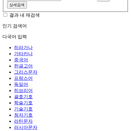
상세검색
결과 내 재검색
인기 검색어
다국어 입력
히라가나
가타카나
중국어
한글고어
그리스문자
프랑스어
독일어
히브리어
괄호기호
학술기호
기술기호
첨자기호
라틴문자
러시아문자