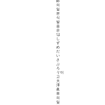
郞
의
일
본
식
발
음
은
'は
し
ず
め
だ
い
さ
ぶ
ろ
う'이
고
大
澤
眞
幸
의
일