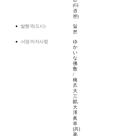
(다
권
본)
발행국(도시)
일
본
서명/저자사항
ゆ
か
い
な
佛
敎
/
橋
爪
大
三
郞,
大
澤
眞
幸
[共]
著.