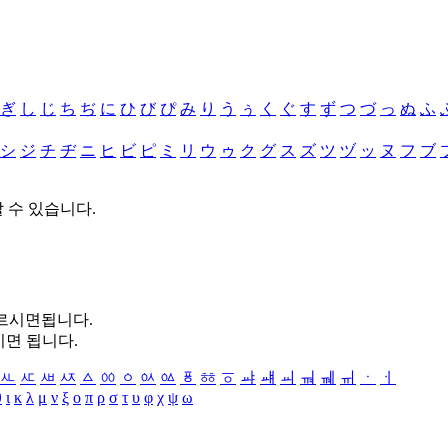
ぎ
し
じ
ち
ぢ
に
ひ
び
ぴ
み
り
う
ぅ
く
ぐ
す
ず
つ
づ
っ
ぬ
ふ
シ
ジ
チ
ヂ
ニ
ヒ
ビ
ピ
ミ
リ
ウ
ゥ
ク
グ
ス
ズ
ツ
ヅ
ッ
ヌ
フ
ブ
할 수 있습니다.
누르시면됩니다.
시면 됩니다.
ㅻ
ㅼ
ㅽ
ㅾ
ㅿ
ㆀ
ㆁ
ㆂ
ㆃ
ㆄ
ㆅ
ㆆ
ㆇ
ㆈ
ㆉ
ㆊ
ㆋ
ㆌ
ㆍ
ㆎ
θ
ι
κ
λ
μ
ν
ξ
ο
π
ρ
σ
τ
υ
φ
χ
ψ
ω