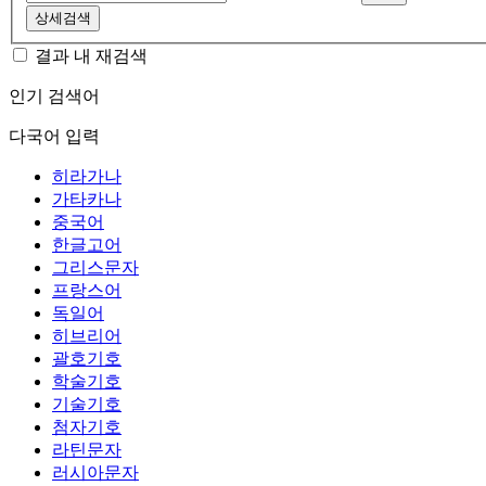
상세검색
결과 내 재검색
인기 검색어
다국어 입력
히라가나
가타카나
중국어
한글고어
그리스문자
프랑스어
독일어
히브리어
괄호기호
학술기호
기술기호
첨자기호
라틴문자
러시아문자