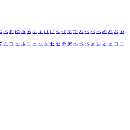
ぶ
ぷ
む
ゆ
ゅ
る
え
ぇ
け
げ
せ
ぜ
て
で
ね
へ
べ
ぺ
め
れ
お
ぉ
プ
ム
ユ
ュ
ル
エ
ェ
ケ
ゲ
セ
ゼ
テ
デ
ヘ
ベ
ペ
メ
レ
オ
ォ
コ
ゴ