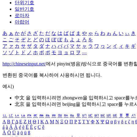
단위기호
일반기호
로마자
아랍어
あ
ぁ
か
が
さ
ざ
た
だ
な
は
ば
ぱ
ま
や
ゃ
ら
わ
ゎ
ん
い
ぃ
き
こ
ご
そ
ぞ
と
ど
の
ほ
ぼ
ぽ
も
よ
ょ
ろ
を
ア
ァ
カ
サ
ザ
タ
ダ
ナ
ハ
バ
パ
マ
ヤ
ャ
ラ
ワ
ヮ
ン
イ
ィ
キ
ギ
ソ
ゾ
ト
ド
ノ
ホ
ボ
ポ
モ
ヨ
ョ
ロ
ヲ
―
http://chineseinput.net/
에서 pinyin(병음)방식으로 중국어를 변환
변환된 중국어를 복사하여 사용하시면 됩니다.
예시)
中文 을 입력하시려면
zhongwen
을 입력하시고 space를
北京 을 입력하시려면
beijing
을 입력하시고 space를 누르
ㅥ
ㅦ
ㅧ
ㅨ
ㅩ
ㅪ
ㅫ
ㅬ
ㅭ
ㅮ
ㅯ
ㅰ
ㅱ
ㅲ
ㅳ
ㅴ
ㅵ
ㅶ
ㅷ
ㅸ
ㅹ
ㅺ
Α
Β
Γ
Δ
Ε
Ζ
Η
Θ
Ι
Κ
Λ
Μ
Ν
Ξ
Ο
Π
Ρ
Σ
Τ
Υ
Φ
Χ
Ψ
Ω
α
β
γ
δ
ε
ζ
η
á
à
Á
À
é
è
É
È
ç
Ç
ê
Ä
Ö
Ü
ä
ö
ü
ß