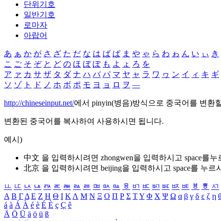
단위기호
일반기호
로마자
아랍어
あ
ぁ
か
が
さ
ざ
た
だ
な
は
ば
ぱ
ま
や
ゃ
ら
わ
ゎ
ん
い
ぃ
き
こ
ご
そ
ぞ
と
ど
の
ほ
ぼ
ぽ
も
よ
ょ
ろ
を
ア
ァ
カ
サ
ザ
タ
ダ
ナ
ハ
バ
パ
マ
ヤ
ャ
ラ
ワ
ヮ
ン
イ
ィ
キ
ギ
ソ
ゾ
ト
ド
ノ
ホ
ボ
ポ
モ
ヨ
ョ
ロ
ヲ
―
http://chineseinput.net/
에서 pinyin(병음)방식으로 중국어를 변환
변환된 중국어를 복사하여 사용하시면 됩니다.
예시)
中文 을 입력하시려면
zhongwen
을 입력하시고 space를
北京 을 입력하시려면
beijing
을 입력하시고 space를 누르
ㅥ
ㅦ
ㅧ
ㅨ
ㅩ
ㅪ
ㅫ
ㅬ
ㅭ
ㅮ
ㅯ
ㅰ
ㅱ
ㅲ
ㅳ
ㅴ
ㅵ
ㅶ
ㅷ
ㅸ
ㅹ
ㅺ
Α
Β
Γ
Δ
Ε
Ζ
Η
Θ
Ι
Κ
Λ
Μ
Ν
Ξ
Ο
Π
Ρ
Σ
Τ
Υ
Φ
Χ
Ψ
Ω
α
β
γ
δ
ε
ζ
η
á
à
Á
À
é
è
É
È
ç
Ç
ê
Ä
Ö
Ü
ä
ö
ü
ß