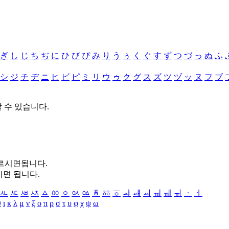
ぎ
し
じ
ち
ぢ
に
ひ
び
ぴ
み
り
う
ぅ
く
ぐ
す
ず
つ
づ
っ
ぬ
ふ
シ
ジ
チ
ヂ
ニ
ヒ
ビ
ピ
ミ
リ
ウ
ゥ
ク
グ
ス
ズ
ツ
ヅ
ッ
ヌ
フ
ブ
할 수 있습니다.
누르시면됩니다.
시면 됩니다.
ㅻ
ㅼ
ㅽ
ㅾ
ㅿ
ㆀ
ㆁ
ㆂ
ㆃ
ㆄ
ㆅ
ㆆ
ㆇ
ㆈ
ㆉ
ㆊ
ㆋ
ㆌ
ㆍ
ㆎ
θ
ι
κ
λ
μ
ν
ξ
ο
π
ρ
σ
τ
υ
φ
χ
ψ
ω