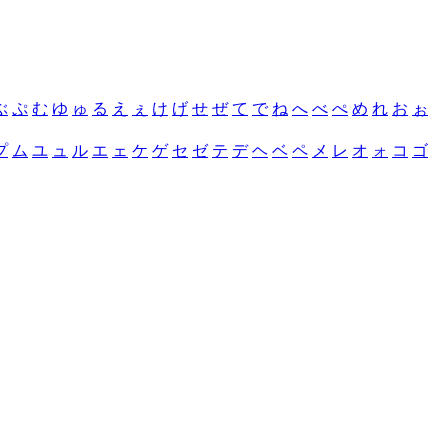
ぶ
ぷ
む
ゆ
ゅ
る
え
ぇ
け
げ
せ
ぜ
て
で
ね
へ
べ
ぺ
め
れ
お
ぉ
プ
ム
ユ
ュ
ル
エ
ェ
ケ
ゲ
セ
ゼ
テ
デ
ヘ
ベ
ペ
メ
レ
オ
ォ
コ
ゴ