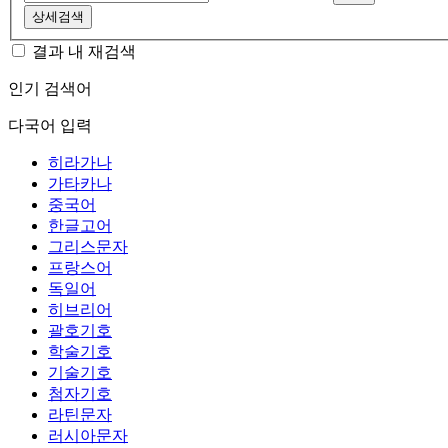
상세검색
결과 내 재검색
인기 검색어
다국어 입력
히라가나
가타카나
중국어
한글고어
그리스문자
프랑스어
독일어
히브리어
괄호기호
학술기호
기술기호
첨자기호
라틴문자
러시아문자