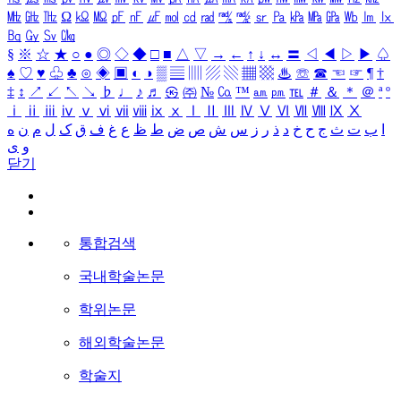
㎒
㎓
㎔
Ω
㏀
㏁
㎊
㎋
㎌
㏖
㏅
㎭
㎮
㎯
㏛
㎩
㎪
㎫
㎬
㏝
㏐
㏓
㏃
㏉
㏜
㏆
§
※
☆
★
○
●
◎
◇
◆
□
■
△
▽
→
←
↑
↓
↔
〓
◁
◀
▷
▶
♤
♠
♡
♥
♧
♣
⊙
◈
▣
◐
◑
▒
▤
▥
▨
▧
▦
▩
♨
☏
☎
☜
☞
¶
†
‡
↕
↗
↙
↖
↘
♭
♩
♪
♬
㉿
㈜
№
㏇
™
㏂
㏘
℡
＃
＆
＊
＠
ª
º
ⅰ
ⅱ
ⅲ
ⅳ
ⅴ
ⅵ
ⅶ
ⅷ
ⅸ
ⅹ
Ⅰ
Ⅱ
Ⅲ
Ⅳ
Ⅴ
Ⅵ
Ⅶ
Ⅷ
Ⅸ
Ⅹ
ا
ب
ت
ث
ج
ح
خ
د
ذ
ر
ز
س
ش
ص
ض
ط
ظ
ع
غ
ف
ق
ک
ل
م
ن
ه
و
ی
닫기
통합검색
국내학술논문
학위논문
해외학술논문
학술지