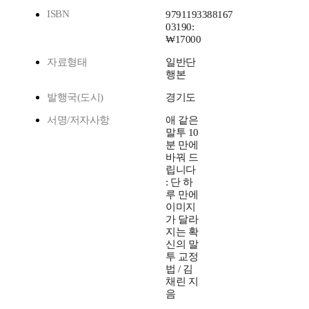
ISBN
9791193388167
03190:
₩17000
자료형태
일반단
행본
발행국(도시)
경기도
서명/저자사항
애 같은
말투 10
분 만에
바꿔 드
립니다
: 단 하
루 만에
이미지
가 달라
지는 확
신의 말
투 교정
법 / 김
채린 지
음