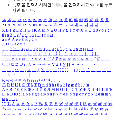
北京 을 입력하시려면
beijing
을 입력하시고 space를 누르
시면 됩니다.
ㅥ
ㅦ
ㅧ
ㅨ
ㅩ
ㅪ
ㅫ
ㅬ
ㅭ
ㅮ
ㅯ
ㅰ
ㅱ
ㅲ
ㅳ
ㅴ
ㅵ
ㅶ
ㅷ
ㅸ
ㅹ
ㅺ
ㅻ
ㅼ
ㅽ
ㅾ
ㅿ
ㆀ
ㆁ
ㆂ
ㆃ
ㆄ
ㆅ
ㆆ
ㆇ
ㆈ
ㆉ
ㆊ
ㆋ
ㆌ
ㆍ
ㆎ
Α
Β
Γ
Δ
Ε
Ζ
Η
Θ
Ι
Κ
Λ
Μ
Ν
Ξ
Ο
Π
Ρ
Σ
Τ
Υ
Φ
Χ
Ψ
Ω
α
β
γ
δ
ε
ζ
η
θ
ι
κ
λ
μ
ν
ξ
ο
π
ρ
σ
τ
υ
φ
χ
ψ
ω
á
à
Á
À
é
è
É
È
ç
Ç
ê
Ä
Ö
Ü
ä
ö
ü
ß
ְ
ֳ
ֲ
ֱ
ָ
ַ
ֵ
ֶ
ִ
ֹ
ּ
ֻ
ׂ
ׁ
ּ
ב
ה
נ
מ
צ
ת
ץ
ש
ד
ג
כ
ע
י
ח
ל
ך
ף
ק
ר
א
ט
ו
ן
ם
פ
‘
’
“
”
〔
〕
〈
〉
「
」
『
』
【
】
＂
（
）
［
］
｛
｝
±
×
÷
≠
≤
≥
∞
∴
♂
♀
∠
⊥
⌒
∂
∇
≡
≒
≪
≫
√
∽
∝
∵
∫
∬
∈
∋
⊆
⊇
⊂
⊃
∪
∩
∧
∨
￢
⇒
⇔
∀
∃
∮
∑
∏
＋
－
＜
＝
＞
、
。
·
‥
…
¨
〃
―
∥
＼
∼
´
～
ˇ
˘
˝
˚
˙
¸
˛
¡
¿
ː
！
＇
，
．
／
：
；
？
＾
＿
｀
｜
½
⅓
⅔
¼
¾
⅛
⅜
⅝
⅞
¹
²
³
⁴
ⁿ
₁
₂
₃
₄
Æ
Ð
Ħ
Ĳ
Ł
Ø
Œ
Þ
Ŧ
Ŋ
æ
đ
ð
ħ
ı
ĳ
ĸ
ŀ
ł
ø
œ
ß
þ
ŧ
ŋ
ŉ
А
Б
В
Г
Д
Е
Ё
Ж
З
И
Й
К
Л
М
Н
О
П
Р
С
Т
У
Ф
Х
Ц
Ч
Ш
Щ
Ъ
Ы
Ь
Э
Ю
Я
а
б
в
г
д
е
ё
ж
з
и
й
к
л
м
н
о
п
р
с
т
у
ф
х
ц
ч
ш
щ
ъ
ы
ь
э
ю
я
′
″
℃
Å
￠
￡
￥
¤
℉
‰
＄
％
Ｆ
￦
㎕
㎖
㎗
ℓ
㎘
㏄
㎣
㎤
㎥
㎦
㎙
㎚
㎛
㎜
㎝
㎞
㎟
㎠
㎡
㎢
㏊
㎍
㎎
㎏
㏏
㎈
㎉
㏈
㎧
㎨
㎰
㎱
㎲
㎳
㎴
㎵
㎶
㎷
㎸
㎹
㎀
㎁
㎂
㎃
㎄
㎺
㎻
㎽
㎾
㎿
㎐
㎑