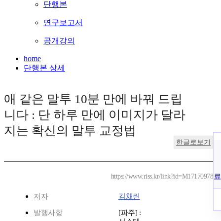
단행본
연구보고서
공개강의
home
단행본 상세
애 같은 말투 10분 만에 바꿔 드립
니다 : 단 하루 만에 이미지가 달라
지는 확신의 말투 교정법
한글로보기
료
https://www.riss.kr/link?id=M17170978
저자
김채린
발행사항
[파주] :