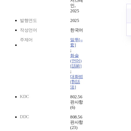
서스테
인,
2025
발행연도
2025
작성언어
한국어
주제어
말투[--
套]
;
화술
(언어)
[話術]
;
대화법
[對話
法]
KDC
802.56
판사항
(6)
DDC
808.56
판사항
(23)