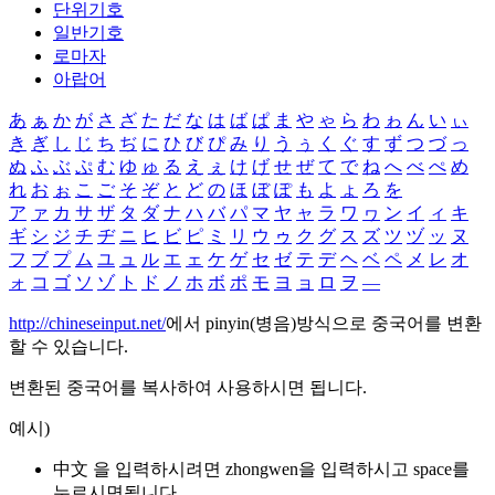
단위기호
일반기호
로마자
아랍어
あ
ぁ
か
が
さ
ざ
た
だ
な
は
ば
ぱ
ま
や
ゃ
ら
わ
ゎ
ん
い
ぃ
き
ぎ
し
じ
ち
ぢ
に
ひ
び
ぴ
み
り
う
ぅ
く
ぐ
す
ず
つ
づ
っ
ぬ
ふ
ぶ
ぷ
む
ゆ
ゅ
る
え
ぇ
け
げ
せ
ぜ
て
で
ね
へ
べ
ぺ
め
れ
お
ぉ
こ
ご
そ
ぞ
と
ど
の
ほ
ぼ
ぽ
も
よ
ょ
ろ
を
ア
ァ
カ
サ
ザ
タ
ダ
ナ
ハ
バ
パ
マ
ヤ
ャ
ラ
ワ
ヮ
ン
イ
ィ
キ
ギ
シ
ジ
チ
ヂ
ニ
ヒ
ビ
ピ
ミ
リ
ウ
ゥ
ク
グ
ス
ズ
ツ
ヅ
ッ
ヌ
フ
ブ
プ
ム
ユ
ュ
ル
エ
ェ
ケ
ゲ
セ
ゼ
テ
デ
ヘ
ベ
ペ
メ
レ
オ
ォ
コ
ゴ
ソ
ゾ
ト
ド
ノ
ホ
ボ
ポ
モ
ヨ
ョ
ロ
ヲ
―
http://chineseinput.net/
에서 pinyin(병음)방식으로 중국어를 변환
할 수 있습니다.
변환된 중국어를 복사하여 사용하시면 됩니다.
예시)
中文 을 입력하시려면
zhongwen
을 입력하시고 space를
누르시면됩니다.