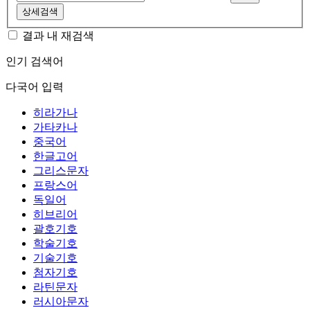
상세검색
결과 내 재검색
인기 검색어
다국어 입력
히라가나
가타카나
중국어
한글고어
그리스문자
프랑스어
독일어
히브리어
괄호기호
학술기호
기술기호
첨자기호
라틴문자
러시아문자