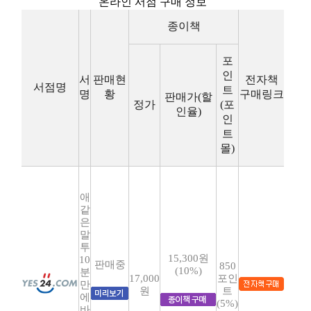
온라인 서점 구매 정보
종이책
포
인
서
판매현
전자책
서점명
트
명
황
구매링크
판매가(할
정가
(포
인율)
인
트
몰)
애
같
은
말
투
15,300원
10
판매중
850
(10%)
분
17,000
포인
만
원
트
에
(5%)
바