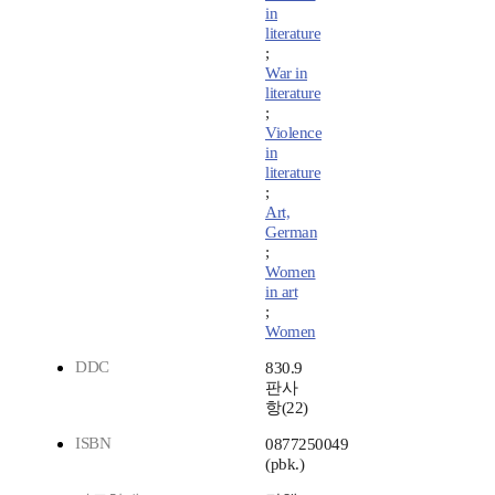
in
literature
;
War in
literature
;
Violence
in
literature
;
Art,
German
;
Women
in art
;
Women
DDC
830.9
판사
항(22)
ISBN
0877250049
(pbk.)