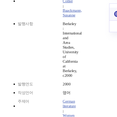
Collier
;
Baackmann,
Susanne
발행사항
Berkeley
:
International
and
Area
Studies,
University
of
California
at
Berkeley,
c2000
발행연도
2000
작성언어
영어
주제어
German
literature
;
Women