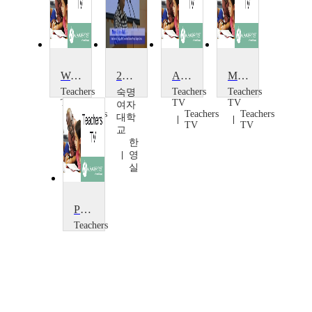
Women and Pay
2011 Asian and Africa Womens conference
Art Workshop
Messy Art at KS1
Teachers
Teachers
Teachers
숙명
TV
TV
TV
여자
Teachers
Teachers
Teachers
대학
TV
TV
TV
교
한
영
실
Primary Arts: Scrap Art
Teachers
TV
Teachers
TV