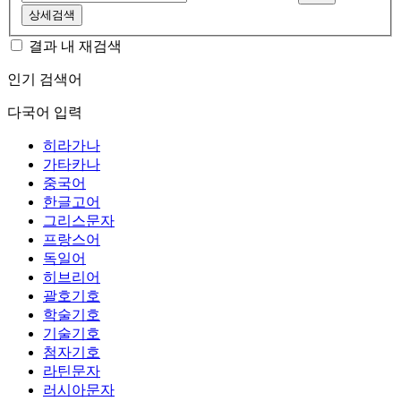
상세검색
결과 내 재검색
인기 검색어
다국어 입력
히라가나
가타카나
중국어
한글고어
그리스문자
프랑스어
독일어
히브리어
괄호기호
학술기호
기술기호
첨자기호
라틴문자
러시아문자