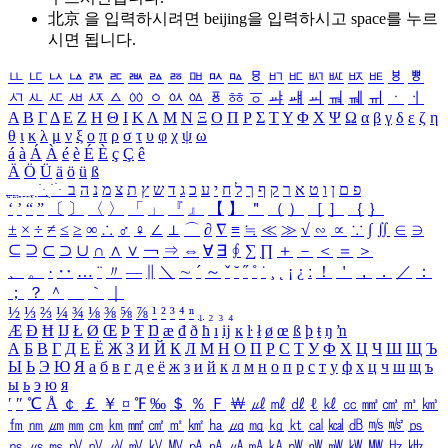
北京 을 입력하시려면
beijing
을 입력하시고 space를 누르
시면 됩니다.
ㅥ
ㅦ
ㅧ
ㅨ
ㅩ
ㅪ
ㅫ
ㅬ
ㅭ
ㅮ
ㅯ
ㅰ
ㅱ
ㅲ
ㅳ
ㅴ
ㅵ
ㅶ
ㅷ
ㅸ
ㅹ
ㅺ
ㅻ
ㅼ
ㅽ
ㅾ
ㅿ
ㆀ
ㆁ
ㆂ
ㆃ
ㆄ
ㆅ
ㆆ
ㆇ
ㆈ
ㆉ
ㆊ
ㆋ
ㆌ
ㆍ
ㆎ
Α
Β
Γ
Δ
Ε
Ζ
Η
Θ
Ι
Κ
Λ
Μ
Ν
Ξ
Ο
Π
Ρ
Σ
Τ
Υ
Φ
Χ
Ψ
Ω
α
β
γ
δ
ε
ζ
η
θ
ι
κ
λ
μ
ν
ξ
ο
π
ρ
σ
τ
υ
φ
χ
ψ
ω
á
à
Á
À
é
è
É
È
ç
Ç
ê
Ä
Ö
Ü
ä
ö
ü
ß
ְ
ֳ
ֲ
ֱ
ָ
ַ
ֵ
ֶ
ִ
ֹ
ּ
ֻ
ׂ
ׁ
ּ
ב
ה
נ
מ
צ
ת
ץ
ש
ד
ג
כ
ע
י
ח
ל
ך
ף
ק
ר
א
ט
ו
ן
ם
פ
‘
’
“
”
〔
〕
〈
〉
「
」
『
』
【
】
＂
（
）
［
］
｛
｝
±
×
÷
≠
≤
≥
∞
∴
♂
♀
∠
⊥
⌒
∂
∇
≡
≒
≪
≫
√
∽
∝
∵
∫
∬
∈
∋
⊆
⊇
⊂
⊃
∪
∩
∧
∨
￢
⇒
⇔
∀
∃
∮
∑
∏
＋
－
＜
＝
＞
、
。
·
‥
…
¨
〃
―
∥
＼
∼
´
～
ˇ
˘
˝
˚
˙
¸
˛
¡
¿
ː
！
＇
，
．
／
：
；
？
＾
＿
｀
｜
½
⅓
⅔
¼
¾
⅛
⅜
⅝
⅞
¹
²
³
⁴
ⁿ
₁
₂
₃
₄
Æ
Ð
Ħ
Ĳ
Ł
Ø
Œ
Þ
Ŧ
Ŋ
æ
đ
ð
ħ
ı
ĳ
ĸ
ŀ
ł
ø
œ
ß
þ
ŧ
ŋ
ŉ
А
Б
В
Г
Д
Е
Ё
Ж
З
И
Й
К
Л
М
Н
О
П
Р
С
Т
У
Ф
Х
Ц
Ч
Ш
Щ
Ъ
Ы
Ь
Э
Ю
Я
а
б
в
г
д
е
ё
ж
з
и
й
к
л
м
н
о
п
р
с
т
у
ф
х
ц
ч
ш
щ
ъ
ы
ь
э
ю
я
′
″
℃
Å
￠
￡
￥
¤
℉
‰
＄
％
Ｆ
￦
㎕
㎖
㎗
ℓ
㎘
㏄
㎣
㎤
㎥
㎦
㎙
㎚
㎛
㎜
㎝
㎞
㎟
㎠
㎡
㎢
㏊
㎍
㎎
㎏
㏏
㎈
㎉
㏈
㎧
㎨
㎰
㎱
㎲
㎳
㎴
㎵
㎶
㎷
㎸
㎹
㎀
㎁
㎂
㎃
㎄
㎺
㎻
㎽
㎾
㎿
㎐
㎑