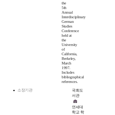
the
5th
Annual
Interdisciplinary
German
Studies
Conference
held at
the
University
of
California,
Berkeley,
March
1997.
Includes
bibliographical
references.
소장기관
국회도
서관
연세대
학교 학