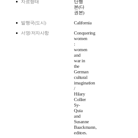
자료형태
단행
본(다
권본)
발행국(도시)
California
서명/저자사항
Conquering
women
:
women
and
war in
the
German
cultural
imagination
/
Hilary
Collier
Sy-
Quia
and
Susanne
Baackmann,
editors.