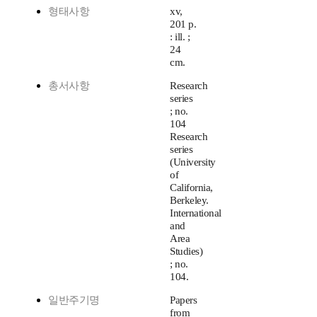
형태사항
xv,
201 p.
: ill. ;
24
cm.
총서사항
Research
series
; no.
104
Research
series
(University
of
California,
Berkeley.
International
and
Area
Studies)
; no.
104.
일반주기명
Papers
from