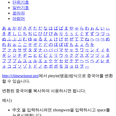
단위기호
일반기호
로마자
아랍어
あ
ぁ
か
が
さ
ざ
た
だ
な
は
ば
ぱ
ま
や
ゃ
ら
わ
ゎ
ん
い
ぃ
き
ぎ
し
じ
ち
ぢ
に
ひ
び
ぴ
み
り
う
ぅ
く
ぐ
す
ず
つ
づ
っ
ぬ
ふ
ぶ
ぷ
む
ゆ
ゅ
る
え
ぇ
け
げ
せ
ぜ
て
で
ね
へ
べ
ぺ
め
れ
お
ぉ
こ
ご
そ
ぞ
と
ど
の
ほ
ぼ
ぽ
も
よ
ょ
ろ
を
ア
ァ
カ
サ
ザ
タ
ダ
ナ
ハ
バ
パ
マ
ヤ
ャ
ラ
ワ
ヮ
ン
イ
ィ
キ
ギ
シ
ジ
チ
ヂ
ニ
ヒ
ビ
ピ
ミ
リ
ウ
ゥ
ク
グ
ス
ズ
ツ
ヅ
ッ
ヌ
フ
ブ
プ
ム
ユ
ュ
ル
エ
ェ
ケ
ゲ
セ
ゼ
テ
デ
ヘ
ベ
ペ
メ
レ
オ
ォ
コ
ゴ
ソ
ゾ
ト
ド
ノ
ホ
ボ
ポ
モ
ヨ
ョ
ロ
ヲ
―
http://chineseinput.net/
에서 pinyin(병음)방식으로 중국어를 변환
할 수 있습니다.
변환된 중국어를 복사하여 사용하시면 됩니다.
예시)
中文 을 입력하시려면
zhongwen
을 입력하시고 space를
누르시면됩니다.