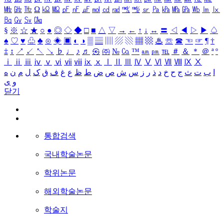
㎒
㎓
㎔
Ω
㏀
㏁
㎊
㎋
㎌
㏖
㏅
㎭
㎮
㎯
㏛
㎩
㎪
㎫
㎬
㏝
㏐
㏓
㏃
㏉
㏜
㏆
§
※
☆
★
○
●
◎
◇
◆
□
■
△
▽
→
←
↑
↓
↔
〓
◁
◀
▷
▶
♤
♠
♡
♥
♧
♣
⊙
◈
▣
◐
◑
▒
▤
▥
▨
▧
▦
▩
♨
☏
☎
☜
☞
¶
†
‡
↕
↗
↙
↖
↘
♭
♩
♪
♬
㉿
㈜
№
㏇
™
㏂
㏘
℡
＃
＆
＊
＠
ª
º
ⅰ
ⅱ
ⅲ
ⅳ
ⅴ
ⅵ
ⅶ
ⅷ
ⅸ
ⅹ
Ⅰ
Ⅱ
Ⅲ
Ⅳ
Ⅴ
Ⅵ
Ⅶ
Ⅷ
Ⅸ
Ⅹ
ا
ب
ت
ث
ج
ح
خ
د
ذ
ر
ز
س
ش
ص
ض
ط
ظ
ع
غ
ف
ق
ک
ل
م
ن
ه
و
ی
닫기
통합검색
국내학술논문
학위논문
해외학술논문
학술지