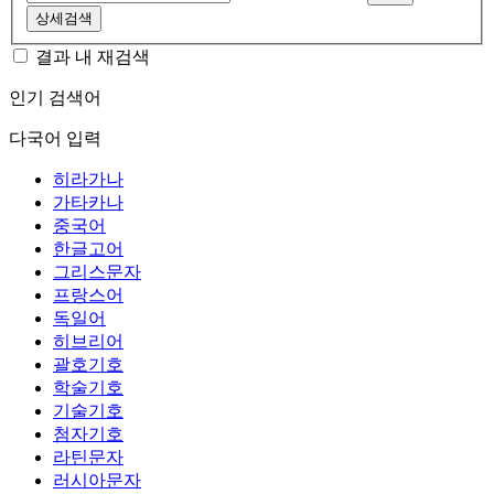
상세검색
결과 내 재검색
인기 검색어
다국어 입력
히라가나
가타카나
중국어
한글고어
그리스문자
프랑스어
독일어
히브리어
괄호기호
학술기호
기술기호
첨자기호
라틴문자
러시아문자