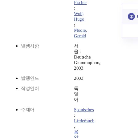
Fischer
;
Wolf,
Hugo
;
Moore,
Gerald
발행사항
서
울 :
Deutsche
Grammophon,
2003
발행연도
2003
작성언어
독
일
어
주제어
Spanisches
;
Liederbuch
;
음
악