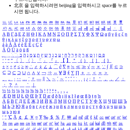
北京 을 입력하시려면
beijing
을 입력하시고 space를 누르
시면 됩니다.
ㅥ
ㅦ
ㅧ
ㅨ
ㅩ
ㅪ
ㅫ
ㅬ
ㅭ
ㅮ
ㅯ
ㅰ
ㅱ
ㅲ
ㅳ
ㅴ
ㅵ
ㅶ
ㅷ
ㅸ
ㅹ
ㅺ
ㅻ
ㅼ
ㅽ
ㅾ
ㅿ
ㆀ
ㆁ
ㆂ
ㆃ
ㆄ
ㆅ
ㆆ
ㆇ
ㆈ
ㆉ
ㆊ
ㆋ
ㆌ
ㆍ
ㆎ
Α
Β
Γ
Δ
Ε
Ζ
Η
Θ
Ι
Κ
Λ
Μ
Ν
Ξ
Ο
Π
Ρ
Σ
Τ
Υ
Φ
Χ
Ψ
Ω
α
β
γ
δ
ε
ζ
η
θ
ι
κ
λ
μ
ν
ξ
ο
π
ρ
σ
τ
υ
φ
χ
ψ
ω
á
à
Á
À
é
è
É
È
ç
Ç
ê
Ä
Ö
Ü
ä
ö
ü
ß
ְ
ֳ
ֲ
ֱ
ָ
ַ
ֵ
ֶ
ִ
ֹ
ּ
ֻ
ׂ
ׁ
ּ
ב
ה
נ
מ
צ
ת
ץ
ש
ד
ג
כ
ע
י
ח
ל
ך
ף
ק
ר
א
ט
ו
ן
ם
פ
‘
’
“
”
〔
〕
〈
〉
「
」
『
』
【
】
＂
（
）
［
］
｛
｝
±
×
÷
≠
≤
≥
∞
∴
♂
♀
∠
⊥
⌒
∂
∇
≡
≒
≪
≫
√
∽
∝
∵
∫
∬
∈
∋
⊆
⊇
⊂
⊃
∪
∩
∧
∨
￢
⇒
⇔
∀
∃
∮
∑
∏
＋
－
＜
＝
＞
、
。
·
‥
…
¨
〃
―
∥
＼
∼
´
～
ˇ
˘
˝
˚
˙
¸
˛
¡
¿
ː
！
＇
，
．
／
：
；
？
＾
＿
｀
｜
½
⅓
⅔
¼
¾
⅛
⅜
⅝
⅞
¹
²
³
⁴
ⁿ
₁
₂
₃
₄
Æ
Ð
Ħ
Ĳ
Ł
Ø
Œ
Þ
Ŧ
Ŋ
æ
đ
ð
ħ
ı
ĳ
ĸ
ŀ
ł
ø
œ
ß
þ
ŧ
ŋ
ŉ
А
Б
В
Г
Д
Е
Ё
Ж
З
И
Й
К
Л
М
Н
О
П
Р
С
Т
У
Ф
Х
Ц
Ч
Ш
Щ
Ъ
Ы
Ь
Э
Ю
Я
а
б
в
г
д
е
ё
ж
з
и
й
к
л
м
н
о
п
р
с
т
у
ф
х
ц
ч
ш
щ
ъ
ы
ь
э
ю
я
′
″
℃
Å
￠
￡
￥
¤
℉
‰
＄
％
Ｆ
￦
㎕
㎖
㎗
ℓ
㎘
㏄
㎣
㎤
㎥
㎦
㎙
㎚
㎛
㎜
㎝
㎞
㎟
㎠
㎡
㎢
㏊
㎍
㎎
㎏
㏏
㎈
㎉
㏈
㎧
㎨
㎰
㎱
㎲
㎳
㎴
㎵
㎶
㎷
㎸
㎹
㎀
㎁
㎂
㎃
㎄
㎺
㎻
㎽
㎾
㎿
㎐
㎑