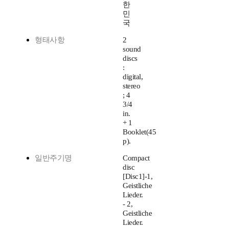
한
민
국
형태사항
2
sound
discs
:
digital,
stereo
; 4
3/4
in.
+ 1
Booklet(45
p).
일반주기명
Compact
disc
[Disc1]-1,
Geistliche
Lieder.
- 2,
Geistliche
Lieder.