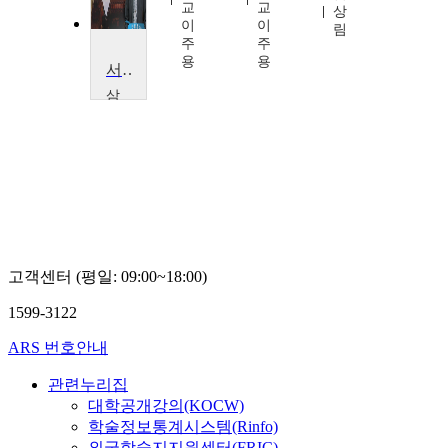
교
교
지
상
이
이
선
림
주
주
용
용
서양음악감상 1
삼
육
대
학
교
임
형
준
고객센터 (평일: 09:00~18:00)
1599-3122
ARS 번호안내
관련누리집
대학공개강의(KOCW)
학술정보통계시스템(Rinfo)
외국학술지지원센터(FRIC)