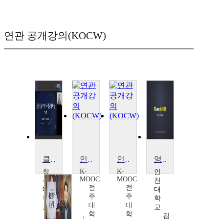
연관 공개강의(KOCW)
클래식음악과유럽문화예술
인문학 속의 클래식음악(쏙 클래식!)
인문학 속의 클래식음악(쏙 클래식!)
영화 속으로 들어간 클래식음악
K-
K-
창
인
MOOC
MOOC
신
천
전
전
대
대
주
주
학
학
대
대
교
교
학
학
이
김