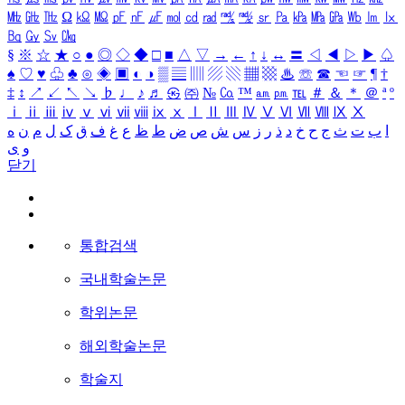
㎒
㎓
㎔
Ω
㏀
㏁
㎊
㎋
㎌
㏖
㏅
㎭
㎮
㎯
㏛
㎩
㎪
㎫
㎬
㏝
㏐
㏓
㏃
㏉
㏜
㏆
§
※
☆
★
○
●
◎
◇
◆
□
■
△
▽
→
←
↑
↓
↔
〓
◁
◀
▷
▶
♤
♠
♡
♥
♧
♣
⊙
◈
▣
◐
◑
▒
▤
▥
▨
▧
▦
▩
♨
☏
☎
☜
☞
¶
†
‡
↕
↗
↙
↖
↘
♭
♩
♪
♬
㉿
㈜
№
㏇
™
㏂
㏘
℡
＃
＆
＊
＠
ª
º
ⅰ
ⅱ
ⅲ
ⅳ
ⅴ
ⅵ
ⅶ
ⅷ
ⅸ
ⅹ
Ⅰ
Ⅱ
Ⅲ
Ⅳ
Ⅴ
Ⅵ
Ⅶ
Ⅷ
Ⅸ
Ⅹ
ا
ب
ت
ث
ج
ح
خ
د
ذ
ر
ز
س
ش
ص
ض
ط
ظ
ع
غ
ف
ق
ک
ل
م
ن
ه
و
ی
닫기
통합검색
국내학술논문
학위논문
해외학술논문
학술지