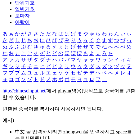
단위기호
일반기호
로마자
아랍어
あ
ぁ
か
が
さ
ざ
た
だ
な
は
ば
ぱ
ま
や
ゃ
ら
わ
ゎ
ん
い
ぃ
き
ぎ
し
じ
ち
ぢ
に
ひ
び
ぴ
み
り
う
ぅ
く
ぐ
す
ず
つ
づ
っ
ぬ
ふ
ぶ
ぷ
む
ゆ
ゅ
る
え
ぇ
け
げ
せ
ぜ
て
で
ね
へ
べ
ぺ
め
れ
お
ぉ
こ
ご
そ
ぞ
と
ど
の
ほ
ぼ
ぽ
も
よ
ょ
ろ
を
ア
ァ
カ
サ
ザ
タ
ダ
ナ
ハ
バ
パ
マ
ヤ
ャ
ラ
ワ
ヮ
ン
イ
ィ
キ
ギ
シ
ジ
チ
ヂ
ニ
ヒ
ビ
ピ
ミ
リ
ウ
ゥ
ク
グ
ス
ズ
ツ
ヅ
ッ
ヌ
フ
ブ
プ
ム
ユ
ュ
ル
エ
ェ
ケ
ゲ
セ
ゼ
テ
デ
ヘ
ベ
ペ
メ
レ
オ
ォ
コ
ゴ
ソ
ゾ
ト
ド
ノ
ホ
ボ
ポ
モ
ヨ
ョ
ロ
ヲ
―
http://chineseinput.net/
에서 pinyin(병음)방식으로 중국어를 변환
할 수 있습니다.
변환된 중국어를 복사하여 사용하시면 됩니다.
예시)
中文 을 입력하시려면
zhongwen
을 입력하시고 space를
누르시면됩니다.