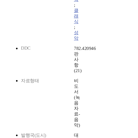
;
클
래
식
;
성
악
DDC
782.420946
판
사
항
(21)
자료형태
비
도
서
(녹
음
자
료-
음
악)
발행국(도시)
대