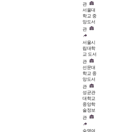
관
서울대
학교 중
앙도서
관
서울시
립대학
교 도서
관
선문대
학교 중
앙도서
관
성균관
대학교
중앙학
술정보
관
숙명여