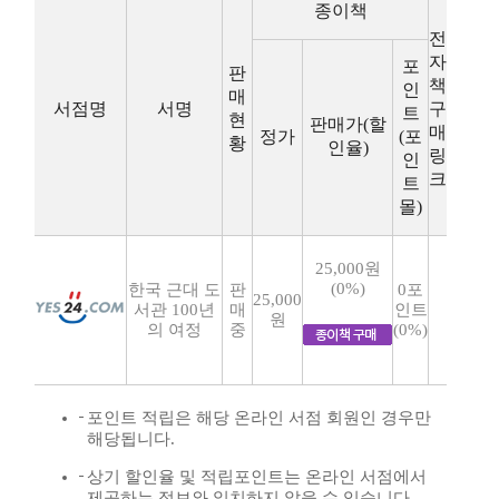
종이책
전
자
포
판
책
인
매
서점명
서명
구
트
현
판매가(할
매
정가
(포
황
인율)
링
인
크
트
몰)
25,000원
(0%)
한국 근대 도
판
0포
25,000
서관 100년
매
인트
원
의 여정
중
(0%)
포인트 적립은 해당 온라인 서점 회원인 경우만
해당됩니다.
상기 할인율 및 적립포인트는 온라인 서점에서
제공하는 정보와 일치하지 않을 수 있습니다.