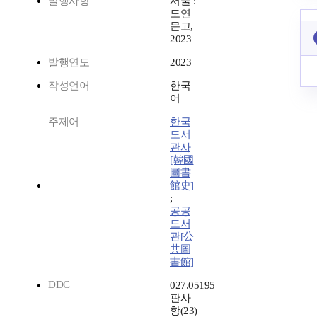
발행사항
서울 :
도연
문고,
2023
발행연도
2023
작성언어
한국
어
주제어
한국
도서
관사
[韓國
圖書
館史]
;
공공
도서
관[公
共圖
書館]
DDC
027.05195
판사
항(23)