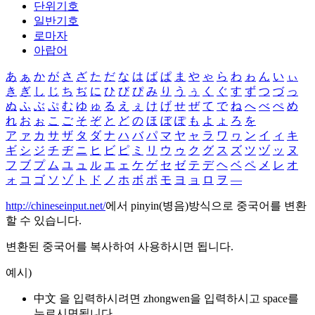
단위기호
일반기호
로마자
아랍어
あ
ぁ
か
が
さ
ざ
た
だ
な
は
ば
ぱ
ま
や
ゃ
ら
わ
ゎ
ん
い
ぃ
き
ぎ
し
じ
ち
ぢ
に
ひ
び
ぴ
み
り
う
ぅ
く
ぐ
す
ず
つ
づ
っ
ぬ
ふ
ぶ
ぷ
む
ゆ
ゅ
る
え
ぇ
け
げ
せ
ぜ
て
で
ね
へ
べ
ぺ
め
れ
お
ぉ
こ
ご
そ
ぞ
と
ど
の
ほ
ぼ
ぽ
も
よ
ょ
ろ
を
ア
ァ
カ
サ
ザ
タ
ダ
ナ
ハ
バ
パ
マ
ヤ
ャ
ラ
ワ
ヮ
ン
イ
ィ
キ
ギ
シ
ジ
チ
ヂ
ニ
ヒ
ビ
ピ
ミ
リ
ウ
ゥ
ク
グ
ス
ズ
ツ
ヅ
ッ
ヌ
フ
ブ
プ
ム
ユ
ュ
ル
エ
ェ
ケ
ゲ
セ
ゼ
テ
デ
ヘ
ベ
ペ
メ
レ
オ
ォ
コ
ゴ
ソ
ゾ
ト
ド
ノ
ホ
ボ
ポ
モ
ヨ
ョ
ロ
ヲ
―
http://chineseinput.net/
에서 pinyin(병음)방식으로 중국어를 변환
할 수 있습니다.
변환된 중국어를 복사하여 사용하시면 됩니다.
예시)
中文 을 입력하시려면
zhongwen
을 입력하시고 space를
누르시면됩니다.