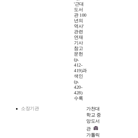
'근대
도서
관 100
년의
역사'
관련
연재
기사
참고
문헌
(p.
412-
419)과
색인
(p.
420-
428)
수록
소장기관
가천대
학교 중
앙도서
관
가톨릭