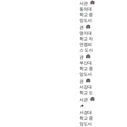
서관
동의대
학교 중
앙도서
관
명지대
학교 자
연캠퍼
스 도서
관
부산대
학교 중
앙도서
관
서강대
학교 도
서관
서경대
학교 중
앙도서