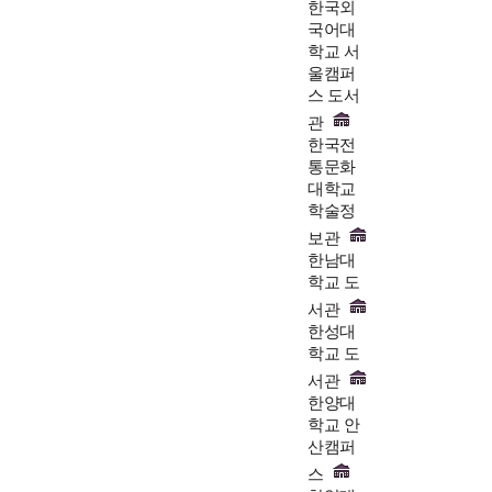
한국외
국어대
학교 서
울캠퍼
스 도서
관
한국전
통문화
대학교
학술정
보관
한남대
학교 도
서관
한성대
학교 도
서관
한양대
학교 안
산캠퍼
스