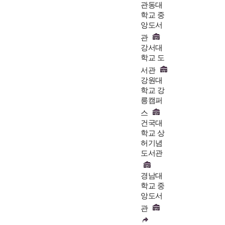
관동대
학교 중
앙도서
관
강서대
학교 도
서관
강원대
학교 강
릉캠퍼
스
건국대
학교 상
허기념
도서관
경남대
학교 중
앙도서
관