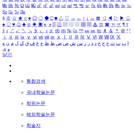
㎒
㎓
㎔
Ω
㏀
㏁
㎊
㎋
㎌
㏖
㏅
㎭
㎮
㎯
㏛
㎩
㎪
㎫
㎬
㏝
㏐
㏓
㏃
㏉
㏜
㏆
§
※
☆
★
○
●
◎
◇
◆
□
■
△
▽
→
←
↑
↓
↔
〓
◁
◀
▷
▶
♤
♠
♡
♥
♧
♣
⊙
◈
▣
◐
◑
▒
▤
▥
▨
▧
▦
▩
♨
☏
☎
☜
☞
¶
†
‡
↕
↗
↙
↖
↘
♭
♩
♪
♬
㉿
㈜
№
㏇
™
㏂
㏘
℡
＃
＆
＊
＠
ª
º
ⅰ
ⅱ
ⅲ
ⅳ
ⅴ
ⅵ
ⅶ
ⅷ
ⅸ
ⅹ
Ⅰ
Ⅱ
Ⅲ
Ⅳ
Ⅴ
Ⅵ
Ⅶ
Ⅷ
Ⅸ
Ⅹ
ا
ب
ت
ث
ج
ح
خ
د
ذ
ر
ز
س
ش
ص
ض
ط
ظ
ع
غ
ف
ق
ک
ل
م
ن
ه
و
ی
닫기
통합검색
국내학술논문
학위논문
해외학술논문
학술지