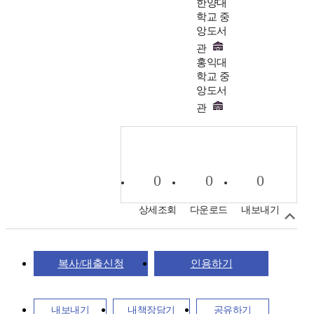
한양대
학교 중
앙도서
관
홍익대
학교 중
앙도서
관
0
0
0
상세조회
다운로드
내보내기
복사/대출신청
인용하기
내보내기
내책장담기
공유하기