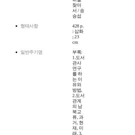
찾아
서 / 송
승섭
형태사항
428 p.
: 삽화
; 23
cm
일반주기명
부록:
1.도서
관사
연구
를 하
는 이
유와
방법,
2.도서
관계
의 남
북교
류, 과
거, 현
재, 미
래, 3.