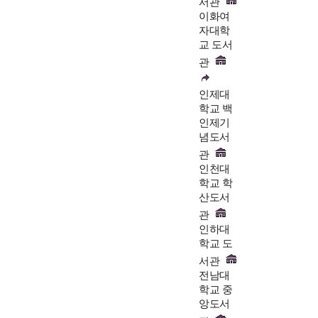
서관
이화여
자대학
교 도서
관
인제대
학교 백
인제기
념도서
관
인천대
학교 학
산도서
관
인하대
학교 도
서관
전남대
학교 중
앙도서