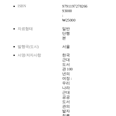
ISBN
9791197278266
93000
:
₩25000
자료형태
일반
단행
본
발행국(도시)
서울
서명/저자사항
한국
근대
도서
관 100
년의
여정 :
우리
나라
근대
공공
도서
관의
발자
취를