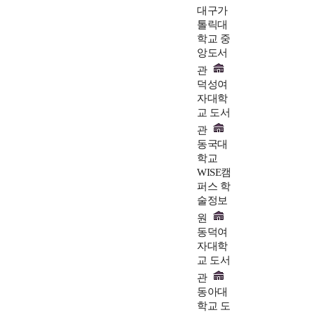
대구가
톨릭대
학교 중
앙도서
관
덕성여
자대학
교 도서
관
동국대
학교
WISE캠
퍼스 학
술정보
원
동덕여
자대학
교 도서
관
동아대
학교 도