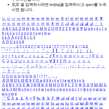
北京 을 입력하시려면
beijing
을 입력하시고 space를 누르
시면 됩니다.
ㅥ
ㅦ
ㅧ
ㅨ
ㅩ
ㅪ
ㅫ
ㅬ
ㅭ
ㅮ
ㅯ
ㅰ
ㅱ
ㅲ
ㅳ
ㅴ
ㅵ
ㅶ
ㅷ
ㅸ
ㅹ
ㅺ
ㅻ
ㅼ
ㅽ
ㅾ
ㅿ
ㆀ
ㆁ
ㆂ
ㆃ
ㆄ
ㆅ
ㆆ
ㆇ
ㆈ
ㆉ
ㆊ
ㆋ
ㆌ
ㆍ
ㆎ
Α
Β
Γ
Δ
Ε
Ζ
Η
Θ
Ι
Κ
Λ
Μ
Ν
Ξ
Ο
Π
Ρ
Σ
Τ
Υ
Φ
Χ
Ψ
Ω
α
β
γ
δ
ε
ζ
η
θ
ι
κ
λ
μ
ν
ξ
ο
π
ρ
σ
τ
υ
φ
χ
ψ
ω
á
à
Á
À
é
è
É
È
ç
Ç
ê
Ä
Ö
Ü
ä
ö
ü
ß
ְ
ֳ
ֲ
ֱ
ָ
ַ
ֵ
ֶ
ִ
ֹ
ּ
ֻ
ׂ
ׁ
ּ
ב
ה
נ
מ
צ
ת
ץ
ש
ד
ג
כ
ע
י
ח
ל
ך
ף
ק
ר
א
ט
ו
ן
ם
פ
‘
’
“
”
〔
〕
〈
〉
「
」
『
』
【
】
＂
（
）
［
］
｛
｝
±
×
÷
≠
≤
≥
∞
∴
♂
♀
∠
⊥
⌒
∂
∇
≡
≒
≪
≫
√
∽
∝
∵
∫
∬
∈
∋
⊆
⊇
⊂
⊃
∪
∩
∧
∨
￢
⇒
⇔
∀
∃
∮
∑
∏
＋
－
＜
＝
＞
、
。
·
‥
…
¨
〃
―
∥
＼
∼
´
～
ˇ
˘
˝
˚
˙
¸
˛
¡
¿
ː
！
＇
，
．
／
：
；
？
＾
＿
｀
｜
½
⅓
⅔
¼
¾
⅛
⅜
⅝
⅞
¹
²
³
⁴
ⁿ
₁
₂
₃
₄
Æ
Ð
Ħ
Ĳ
Ł
Ø
Œ
Þ
Ŧ
Ŋ
æ
đ
ð
ħ
ı
ĳ
ĸ
ŀ
ł
ø
œ
ß
þ
ŧ
ŋ
ŉ
А
Б
В
Г
Д
Е
Ё
Ж
З
И
Й
К
Л
М
Н
О
П
Р
С
Т
У
Ф
Х
Ц
Ч
Ш
Щ
Ъ
Ы
Ь
Э
Ю
Я
а
б
в
г
д
е
ё
ж
з
и
й
к
л
м
н
о
п
р
с
т
у
ф
х
ц
ч
ш
щ
ъ
ы
ь
э
ю
я
′
″
℃
Å
￠
￡
￥
¤
℉
‰
＄
％
Ｆ
￦
㎕
㎖
㎗
ℓ
㎘
㏄
㎣
㎤
㎥
㎦
㎙
㎚
㎛
㎜
㎝
㎞
㎟
㎠
㎡
㎢
㏊
㎍
㎎
㎏
㏏
㎈
㎉
㏈
㎧
㎨
㎰
㎱
㎲
㎳
㎴
㎵
㎶
㎷
㎸
㎹
㎀
㎁
㎂
㎃
㎄
㎺
㎻
㎽
㎾
㎿
㎐
㎑