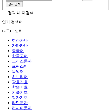
상세검색
결과 내 재검색
인기 검색어
다국어 입력
히라가나
가타카나
중국어
한글고어
그리스문자
프랑스어
독일어
히브리어
괄호기호
학술기호
기술기호
첨자기호
라틴문자
러시아문자