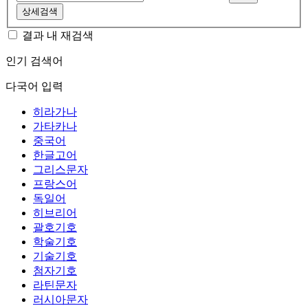
상세검색
결과 내 재검색
인기 검색어
다국어 입력
히라가나
가타카나
중국어
한글고어
그리스문자
프랑스어
독일어
히브리어
괄호기호
학술기호
기술기호
첨자기호
라틴문자
러시아문자