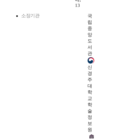
13
소장기관
국
립
중
앙
도
서
관
신
경
주
대
학
교
학
술
정
보
원