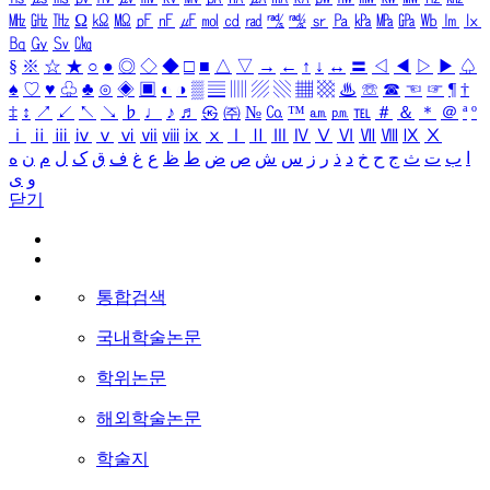
㎒
㎓
㎔
Ω
㏀
㏁
㎊
㎋
㎌
㏖
㏅
㎭
㎮
㎯
㏛
㎩
㎪
㎫
㎬
㏝
㏐
㏓
㏃
㏉
㏜
㏆
§
※
☆
★
○
●
◎
◇
◆
□
■
△
▽
→
←
↑
↓
↔
〓
◁
◀
▷
▶
♤
♠
♡
♥
♧
♣
⊙
◈
▣
◐
◑
▒
▤
▥
▨
▧
▦
▩
♨
☏
☎
☜
☞
¶
†
‡
↕
↗
↙
↖
↘
♭
♩
♪
♬
㉿
㈜
№
㏇
™
㏂
㏘
℡
＃
＆
＊
＠
ª
º
ⅰ
ⅱ
ⅲ
ⅳ
ⅴ
ⅵ
ⅶ
ⅷ
ⅸ
ⅹ
Ⅰ
Ⅱ
Ⅲ
Ⅳ
Ⅴ
Ⅵ
Ⅶ
Ⅷ
Ⅸ
Ⅹ
ا
ب
ت
ث
ج
ح
خ
د
ذ
ر
ز
س
ش
ص
ض
ط
ظ
ع
غ
ف
ق
ک
ل
م
ن
ه
و
ی
닫기
통합검색
국내학술논문
학위논문
해외학술논문
학술지