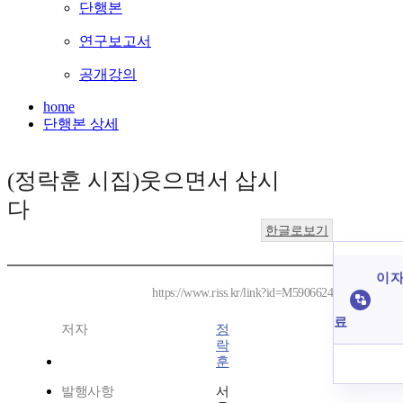
단행본
연구보고서
공개강의
home
단행본 상세
(정락훈 시집)웃으면서 삽시
다
한글로보기
이 자
https://www.riss.kr/link?id=M5906624
료
저자
정
락
훈
발행사항
서