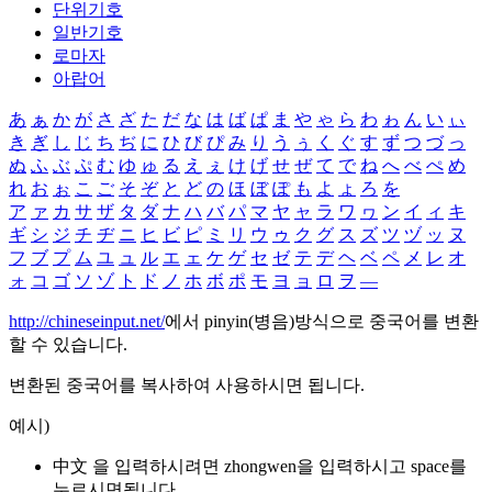
단위기호
일반기호
로마자
아랍어
あ
ぁ
か
が
さ
ざ
た
だ
な
は
ば
ぱ
ま
や
ゃ
ら
わ
ゎ
ん
い
ぃ
き
ぎ
し
じ
ち
ぢ
に
ひ
び
ぴ
み
り
う
ぅ
く
ぐ
す
ず
つ
づ
っ
ぬ
ふ
ぶ
ぷ
む
ゆ
ゅ
る
え
ぇ
け
げ
せ
ぜ
て
で
ね
へ
べ
ぺ
め
れ
お
ぉ
こ
ご
そ
ぞ
と
ど
の
ほ
ぼ
ぽ
も
よ
ょ
ろ
を
ア
ァ
カ
サ
ザ
タ
ダ
ナ
ハ
バ
パ
マ
ヤ
ャ
ラ
ワ
ヮ
ン
イ
ィ
キ
ギ
シ
ジ
チ
ヂ
ニ
ヒ
ビ
ピ
ミ
リ
ウ
ゥ
ク
グ
ス
ズ
ツ
ヅ
ッ
ヌ
フ
ブ
プ
ム
ユ
ュ
ル
エ
ェ
ケ
ゲ
セ
ゼ
テ
デ
ヘ
ベ
ペ
メ
レ
オ
ォ
コ
ゴ
ソ
ゾ
ト
ド
ノ
ホ
ボ
ポ
モ
ヨ
ョ
ロ
ヲ
―
http://chineseinput.net/
에서 pinyin(병음)방식으로 중국어를 변환
할 수 있습니다.
변환된 중국어를 복사하여 사용하시면 됩니다.
예시)
中文 을 입력하시려면
zhongwen
을 입력하시고 space를
누르시면됩니다.