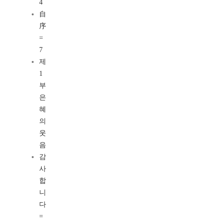
4
自
序
=
7
제
1
부
은
혜
의
웃
음
감
사
합
니
다
=