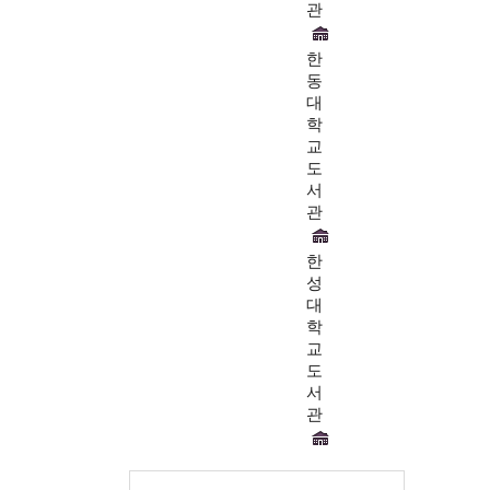
관
한
동
대
학
교
도
서
관
한
성
대
학
교
도
서
관