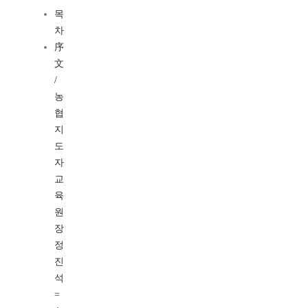
목
차
序
文
/
농
협
지
도
자
교
육
원
장
정
진
석
=