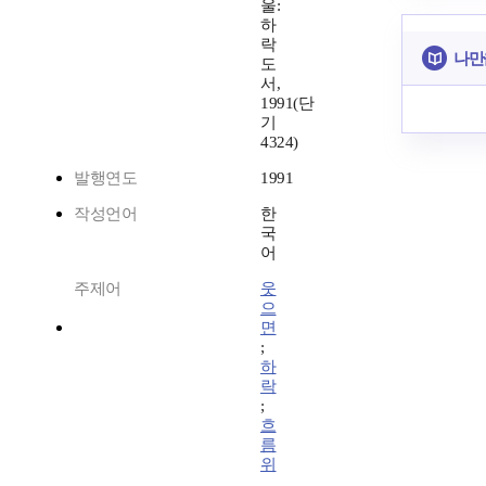
울:
하
락
나만
도
서,
1991(단
기
4324)
발행연도
1991
작성언어
한
국
어
주제어
웃
으
면
;
하
락
;
흐
름
위