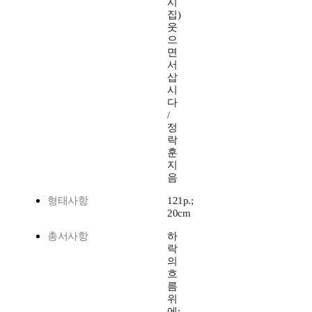
시
집)
웃
으
면
서
삽
시
다
/
정
락
훈
지
음
형태사항
121p.;
20cm
총서사항
하
락
의
흐
름
위
에;