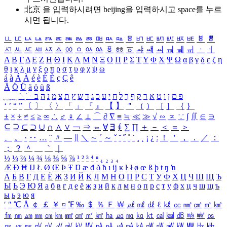
北京 을 입력하시려면
beijing
을 입력하시고 space를 누르
시면 됩니다.
ㅥ
ㅦ
ㅧ
ㅨ
ㅩ
ㅪ
ㅫ
ㅬ
ㅭ
ㅮ
ㅯ
ㅰ
ㅱ
ㅲ
ㅳ
ㅴ
ㅵ
ㅶ
ㅷ
ㅸ
ㅹ
ㅺ
ㅻ
ㅼ
ㅽ
ㅾ
ㅿ
ㆀ
ㆁ
ㆂ
ㆃ
ㆄ
ㆅ
ㆆ
ㆇ
ㆈ
ㆉ
ㆊ
ㆋ
ㆌ
ㆍ
ㆎ
Α
Β
Γ
Δ
Ε
Ζ
Η
Θ
Ι
Κ
Λ
Μ
Ν
Ξ
Ο
Π
Ρ
Σ
Τ
Υ
Φ
Χ
Ψ
Ω
α
β
γ
δ
ε
ζ
η
θ
ι
κ
λ
μ
ν
ξ
ο
π
ρ
σ
τ
υ
φ
χ
ψ
ω
á
à
Á
À
é
è
É
È
ç
Ç
ê
Ä
Ö
Ü
ä
ö
ü
ß
ְ
ֳ
ֲ
ֱ
ָ
ַ
ֵ
ֶ
ִ
ֹ
ּ
ֻ
ׂ
ׁ
ּ
ב
ה
נ
מ
צ
ת
ץ
ש
ד
ג
כ
ע
י
ח
ל
ך
ף
ק
ר
א
ט
ו
ן
ם
פ
‘
’
“
”
〔
〕
〈
〉
「
」
『
』
【
】
＂
（
）
［
］
｛
｝
±
×
÷
≠
≤
≥
∞
∴
♂
♀
∠
⊥
⌒
∂
∇
≡
≒
≪
≫
√
∽
∝
∵
∫
∬
∈
∋
⊆
⊇
⊂
⊃
∪
∩
∧
∨
￢
⇒
⇔
∀
∃
∮
∑
∏
＋
－
＜
＝
＞
、
。
·
‥
…
¨
〃
―
∥
＼
∼
´
～
ˇ
˘
˝
˚
˙
¸
˛
¡
¿
ː
！
＇
，
．
／
：
；
？
＾
＿
｀
｜
½
⅓
⅔
¼
¾
⅛
⅜
⅝
⅞
¹
²
³
⁴
ⁿ
₁
₂
₃
₄
Æ
Ð
Ħ
Ĳ
Ł
Ø
Œ
Þ
Ŧ
Ŋ
æ
đ
ð
ħ
ı
ĳ
ĸ
ŀ
ł
ø
œ
ß
þ
ŧ
ŋ
ŉ
А
Б
В
Г
Д
Е
Ё
Ж
З
И
Й
К
Л
М
Н
О
П
Р
С
Т
У
Ф
Х
Ц
Ч
Ш
Щ
Ъ
Ы
Ь
Э
Ю
Я
а
б
в
г
д
е
ё
ж
з
и
й
к
л
м
н
о
п
р
с
т
у
ф
х
ц
ч
ш
щ
ъ
ы
ь
э
ю
я
′
″
℃
Å
￠
￡
￥
¤
℉
‰
＄
％
Ｆ
￦
㎕
㎖
㎗
ℓ
㎘
㏄
㎣
㎤
㎥
㎦
㎙
㎚
㎛
㎜
㎝
㎞
㎟
㎠
㎡
㎢
㏊
㎍
㎎
㎏
㏏
㎈
㎉
㏈
㎧
㎨
㎰
㎱
㎲
㎳
㎴
㎵
㎶
㎷
㎸
㎹
㎀
㎁
㎂
㎃
㎄
㎺
㎻
㎽
㎾
㎿
㎐
㎑