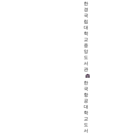
한
경
국
립
대
학
교
중
앙
도
서
관
한
국
항
공
대
학
교
도
서