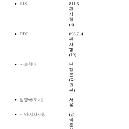
KDC
811.6
판
사
항
(3)
DDC
895.714
판
사
항
(19)
자료형태
단
행
본
(다
권
본)
발행국(도시)
서
울
서명/저자사항
(정
락
훈