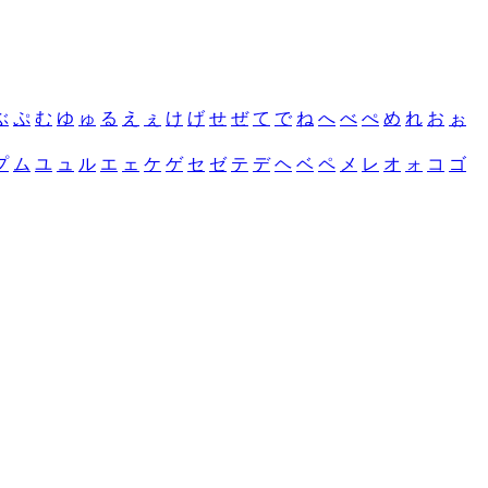
ぶ
ぷ
む
ゆ
ゅ
る
え
ぇ
け
げ
せ
ぜ
て
で
ね
へ
べ
ぺ
め
れ
お
ぉ
プ
ム
ユ
ュ
ル
エ
ェ
ケ
ゲ
セ
ゼ
テ
デ
ヘ
ベ
ペ
メ
レ
オ
ォ
コ
ゴ