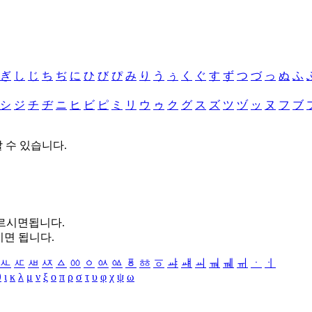
ぎ
し
じ
ち
ぢ
に
ひ
び
ぴ
み
り
う
ぅ
く
ぐ
す
ず
つ
づ
っ
ぬ
ふ
シ
ジ
チ
ヂ
ニ
ヒ
ビ
ピ
ミ
リ
ウ
ゥ
ク
グ
ス
ズ
ツ
ヅ
ッ
ヌ
フ
ブ
할 수 있습니다.
누르시면됩니다.
시면 됩니다.
ㅻ
ㅼ
ㅽ
ㅾ
ㅿ
ㆀ
ㆁ
ㆂ
ㆃ
ㆄ
ㆅ
ㆆ
ㆇ
ㆈ
ㆉ
ㆊ
ㆋ
ㆌ
ㆍ
ㆎ
θ
ι
κ
λ
μ
ν
ξ
ο
π
ρ
σ
τ
υ
φ
χ
ψ
ω