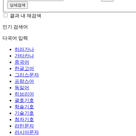
상세검색
결과 내 재검색
인기 검색어
다국어 입력
히라가나
가타카나
중국어
한글고어
그리스문자
프랑스어
독일어
히브리어
괄호기호
학술기호
기술기호
첨자기호
라틴문자
러시아문자