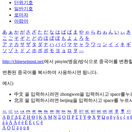
단위기호
일반기호
로마자
아랍어
あ
ぁ
か
が
さ
ざ
た
だ
な
は
ば
ぱ
ま
や
ゃ
ら
わ
ゎ
ん
い
ぃ
き
こ
ご
そ
ぞ
と
ど
の
ほ
ぼ
ぽ
も
よ
ょ
ろ
を
ア
ァ
カ
サ
ザ
タ
ダ
ナ
ハ
バ
パ
マ
ヤ
ャ
ラ
ワ
ヮ
ン
イ
ィ
キ
ギ
ソ
ゾ
ト
ド
ノ
ホ
ボ
ポ
モ
ヨ
ョ
ロ
ヲ
―
http://chineseinput.net/
에서 pinyin(병음)방식으로 중국어를 변환
변환된 중국어를 복사하여 사용하시면 됩니다.
예시)
中文 을 입력하시려면
zhongwen
을 입력하시고 space를
北京 을 입력하시려면
beijing
을 입력하시고 space를 누르
ㅥ
ㅦ
ㅧ
ㅨ
ㅩ
ㅪ
ㅫ
ㅬ
ㅭ
ㅮ
ㅯ
ㅰ
ㅱ
ㅲ
ㅳ
ㅴ
ㅵ
ㅶ
ㅷ
ㅸ
ㅹ
ㅺ
Α
Β
Γ
Δ
Ε
Ζ
Η
Θ
Ι
Κ
Λ
Μ
Ν
Ξ
Ο
Π
Ρ
Σ
Τ
Υ
Φ
Χ
Ψ
Ω
α
β
γ
δ
ε
ζ
η
á
à
Á
À
é
è
É
È
ç
Ç
ê
Ä
Ö
Ü
ä
ö
ü
ß