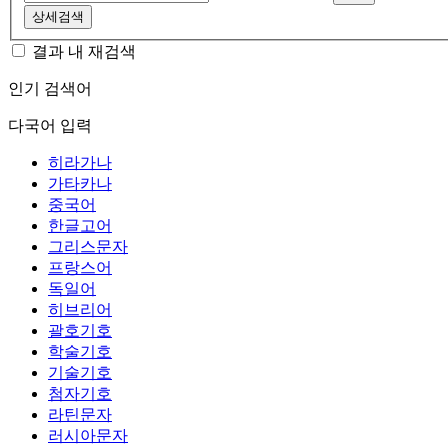
상세검색
결과 내 재검색
인기 검색어
다국어 입력
히라가나
가타카나
중국어
한글고어
그리스문자
프랑스어
독일어
히브리어
괄호기호
학술기호
기술기호
첨자기호
라틴문자
러시아문자