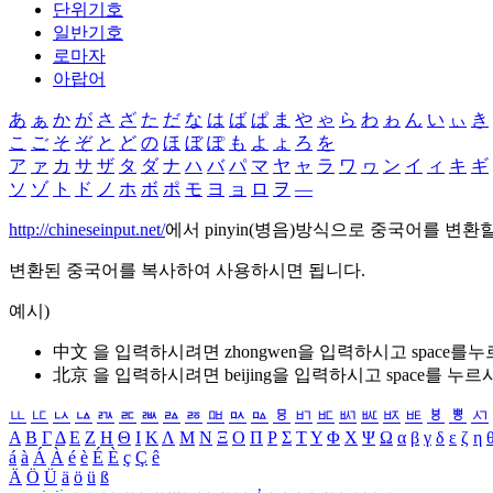
단위기호
일반기호
로마자
아랍어
あ
ぁ
か
が
さ
ざ
た
だ
な
は
ば
ぱ
ま
や
ゃ
ら
わ
ゎ
ん
い
ぃ
き
こ
ご
そ
ぞ
と
ど
の
ほ
ぼ
ぽ
も
よ
ょ
ろ
を
ア
ァ
カ
サ
ザ
タ
ダ
ナ
ハ
バ
パ
マ
ヤ
ャ
ラ
ワ
ヮ
ン
イ
ィ
キ
ギ
ソ
ゾ
ト
ド
ノ
ホ
ボ
ポ
モ
ヨ
ョ
ロ
ヲ
―
http://chineseinput.net/
에서 pinyin(병음)방식으로 중국어를 변환
변환된 중국어를 복사하여 사용하시면 됩니다.
예시)
中文 을 입력하시려면
zhongwen
을 입력하시고 space를
北京 을 입력하시려면
beijing
을 입력하시고 space를 누르
ㅥ
ㅦ
ㅧ
ㅨ
ㅩ
ㅪ
ㅫ
ㅬ
ㅭ
ㅮ
ㅯ
ㅰ
ㅱ
ㅲ
ㅳ
ㅴ
ㅵ
ㅶ
ㅷ
ㅸ
ㅹ
ㅺ
Α
Β
Γ
Δ
Ε
Ζ
Η
Θ
Ι
Κ
Λ
Μ
Ν
Ξ
Ο
Π
Ρ
Σ
Τ
Υ
Φ
Χ
Ψ
Ω
α
β
γ
δ
ε
ζ
η
á
à
Á
À
é
è
É
È
ç
Ç
ê
Ä
Ö
Ü
ä
ö
ü
ß