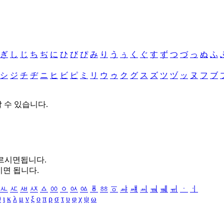
ぎ
し
じ
ち
ぢ
に
ひ
び
ぴ
み
り
う
ぅ
く
ぐ
す
ず
つ
づ
っ
ぬ
ふ
シ
ジ
チ
ヂ
ニ
ヒ
ビ
ピ
ミ
リ
ウ
ゥ
ク
グ
ス
ズ
ツ
ヅ
ッ
ヌ
フ
ブ
할 수 있습니다.
누르시면됩니다.
시면 됩니다.
ㅻ
ㅼ
ㅽ
ㅾ
ㅿ
ㆀ
ㆁ
ㆂ
ㆃ
ㆄ
ㆅ
ㆆ
ㆇ
ㆈ
ㆉ
ㆊ
ㆋ
ㆌ
ㆍ
ㆎ
θ
ι
κ
λ
μ
ν
ξ
ο
π
ρ
σ
τ
υ
φ
χ
ψ
ω