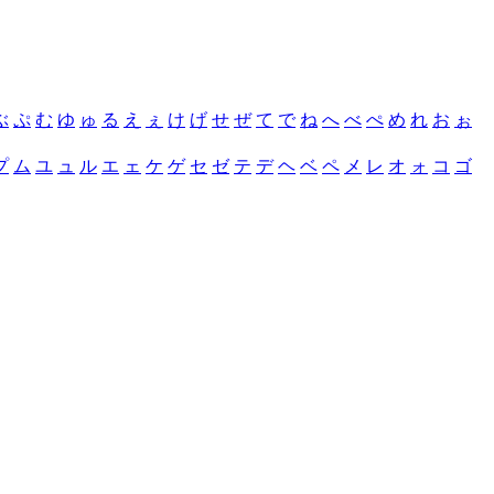
ぶ
ぷ
む
ゆ
ゅ
る
え
ぇ
け
げ
せ
ぜ
て
で
ね
へ
べ
ぺ
め
れ
お
ぉ
プ
ム
ユ
ュ
ル
エ
ェ
ケ
ゲ
セ
ゼ
テ
デ
ヘ
ベ
ペ
メ
レ
オ
ォ
コ
ゴ