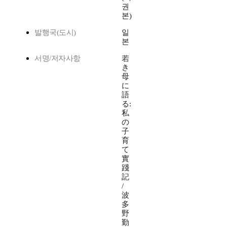
권
본)
발행국(도시)
일
본
서명/저자사항
若
き
母
に
語
る:
私
の
子
育
て
實
踐
記
/
波
多
野
勤