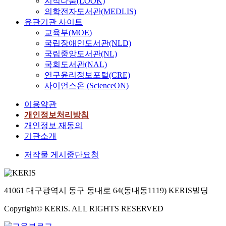
지식나눔(LOOK)
의학전자도서관(MEDLIS)
유관기관 사이트
교육부(MOE)
국립장애인도서관(NLD)
국립중앙도서관(NL)
국회도서관(NAL)
연구윤리정보포털(CRE)
사이언스온 (ScienceON)
이용약관
개인정보처리방침
개인정보 재동의
기관소개
저작물 게시중단요청
41061 대구광역시 동구 동내로 64(동내동1119) KERIS빌딩
Copyright© KERIS. ALL RIGHTS RESERVED