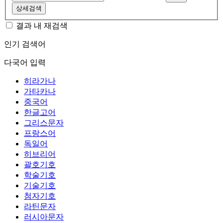
상세검색
결과 내 재검색
인기 검색어
다국어 입력
히라가나
가타카나
중국어
한글고어
그리스문자
프랑스어
독일어
히브리어
괄호기호
학술기호
기술기호
첨자기호
라틴문자
러시아문자