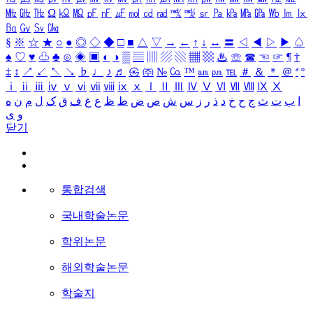
㎒
㎓
㎔
Ω
㏀
㏁
㎊
㎋
㎌
㏖
㏅
㎭
㎮
㎯
㏛
㎩
㎪
㎫
㎬
㏝
㏐
㏓
㏃
㏉
㏜
㏆
§
※
☆
★
○
●
◎
◇
◆
□
■
△
▽
→
←
↑
↓
↔
〓
◁
◀
▷
▶
♤
♠
♡
♥
♧
♣
⊙
◈
▣
◐
◑
▒
▤
▥
▨
▧
▦
▩
♨
☏
☎
☜
☞
¶
†
‡
↕
↗
↙
↖
↘
♭
♩
♪
♬
㉿
㈜
№
㏇
™
㏂
㏘
℡
＃
＆
＊
＠
ª
º
ⅰ
ⅱ
ⅲ
ⅳ
ⅴ
ⅵ
ⅶ
ⅷ
ⅸ
ⅹ
Ⅰ
Ⅱ
Ⅲ
Ⅳ
Ⅴ
Ⅵ
Ⅶ
Ⅷ
Ⅸ
Ⅹ
ا
ب
ت
ث
ج
ح
خ
د
ذ
ر
ز
س
ش
ص
ض
ط
ظ
ع
غ
ف
ق
ک
ل
م
ن
ه
و
ی
닫기
통합검색
국내학술논문
학위논문
해외학술논문
학술지