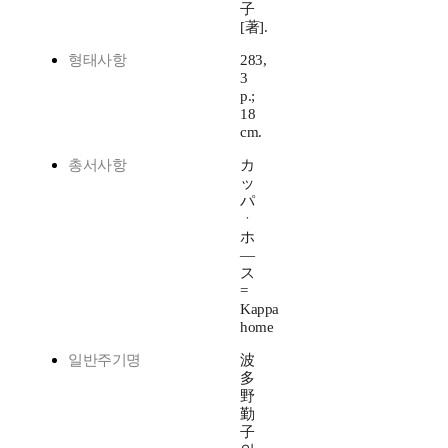
子
[著].
형태사항
283,
3
p.;
18
cm.
총서사항
カ
ッ
パ
ㆍ
ホ
―
ス
=
Kappa
home
일반주기명
波
多
野
勤
子