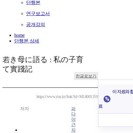
단행본
연구보고서
공개강의
home
단행본 상세
若き母に語る : 私の子育
て實踐記
한글로보기
이 자료와 함
https://www.riss.kr/link?id=M14001359
료
저자
파
다
야
근
자