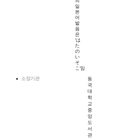
의
일
본
어
발
음
은
'は
た
の
い
そ
こ'임
소장기관
동
국
대
학
교
중
앙
도
서
관