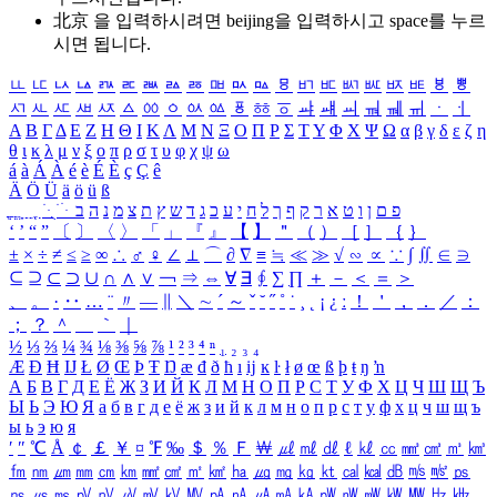
北京 을 입력하시려면
beijing
을 입력하시고 space를 누르
시면 됩니다.
ㅥ
ㅦ
ㅧ
ㅨ
ㅩ
ㅪ
ㅫ
ㅬ
ㅭ
ㅮ
ㅯ
ㅰ
ㅱ
ㅲ
ㅳ
ㅴ
ㅵ
ㅶ
ㅷ
ㅸ
ㅹ
ㅺ
ㅻ
ㅼ
ㅽ
ㅾ
ㅿ
ㆀ
ㆁ
ㆂ
ㆃ
ㆄ
ㆅ
ㆆ
ㆇ
ㆈ
ㆉ
ㆊ
ㆋ
ㆌ
ㆍ
ㆎ
Α
Β
Γ
Δ
Ε
Ζ
Η
Θ
Ι
Κ
Λ
Μ
Ν
Ξ
Ο
Π
Ρ
Σ
Τ
Υ
Φ
Χ
Ψ
Ω
α
β
γ
δ
ε
ζ
η
θ
ι
κ
λ
μ
ν
ξ
ο
π
ρ
σ
τ
υ
φ
χ
ψ
ω
á
à
Á
À
é
è
É
È
ç
Ç
ê
Ä
Ö
Ü
ä
ö
ü
ß
ְ
ֳ
ֲ
ֱ
ָ
ַ
ֵ
ֶ
ִ
ֹ
ּ
ֻ
ׂ
ׁ
ּ
ב
ה
נ
מ
צ
ת
ץ
ש
ד
ג
כ
ע
י
ח
ל
ך
ף
ק
ר
א
ט
ו
ן
ם
פ
‘
’
“
”
〔
〕
〈
〉
「
」
『
』
【
】
＂
（
）
［
］
｛
｝
±
×
÷
≠
≤
≥
∞
∴
♂
♀
∠
⊥
⌒
∂
∇
≡
≒
≪
≫
√
∽
∝
∵
∫
∬
∈
∋
⊆
⊇
⊂
⊃
∪
∩
∧
∨
￢
⇒
⇔
∀
∃
∮
∑
∏
＋
－
＜
＝
＞
、
。
·
‥
…
¨
〃
―
∥
＼
∼
´
～
ˇ
˘
˝
˚
˙
¸
˛
¡
¿
ː
！
＇
，
．
／
：
；
？
＾
＿
｀
｜
½
⅓
⅔
¼
¾
⅛
⅜
⅝
⅞
¹
²
³
⁴
ⁿ
₁
₂
₃
₄
Æ
Ð
Ħ
Ĳ
Ł
Ø
Œ
Þ
Ŧ
Ŋ
æ
đ
ð
ħ
ı
ĳ
ĸ
ŀ
ł
ø
œ
ß
þ
ŧ
ŋ
ŉ
А
Б
В
Г
Д
Е
Ё
Ж
З
И
Й
К
Л
М
Н
О
П
Р
С
Т
У
Ф
Х
Ц
Ч
Ш
Щ
Ъ
Ы
Ь
Э
Ю
Я
а
б
в
г
д
е
ё
ж
з
и
й
к
л
м
н
о
п
р
с
т
у
ф
х
ц
ч
ш
щ
ъ
ы
ь
э
ю
я
′
″
℃
Å
￠
￡
￥
¤
℉
‰
＄
％
Ｆ
￦
㎕
㎖
㎗
ℓ
㎘
㏄
㎣
㎤
㎥
㎦
㎙
㎚
㎛
㎜
㎝
㎞
㎟
㎠
㎡
㎢
㏊
㎍
㎎
㎏
㏏
㎈
㎉
㏈
㎧
㎨
㎰
㎱
㎲
㎳
㎴
㎵
㎶
㎷
㎸
㎹
㎀
㎁
㎂
㎃
㎄
㎺
㎻
㎽
㎾
㎿
㎐
㎑