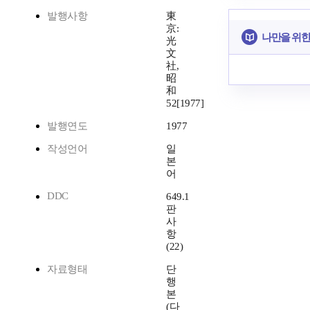
발행사항
東
京:
나만을 위한
光
文
社,
昭
和
52[1977]
발행연도
1977
작성언어
일
본
어
DDC
649.1
판
사
항
(22)
자료형태
단
행
본
(다