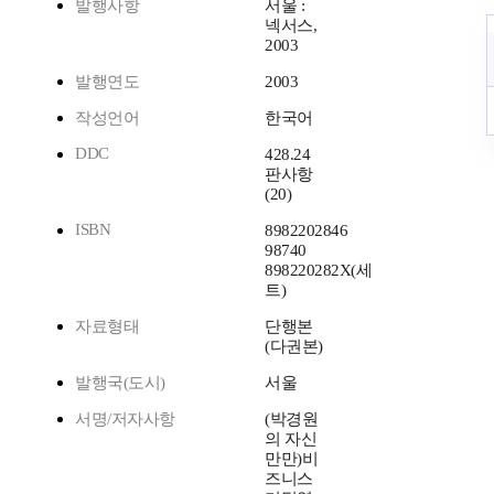
발행사항
서울 :
넥서스,
2003
발행연도
2003
작성언어
한국어
DDC
428.24
판사항
(20)
ISBN
8982202846
98740
898220282X(세
트)
자료형태
단행본
(다권본)
발행국(도시)
서울
서명/저자사항
(박경원
의 자신
만만)비
즈니스