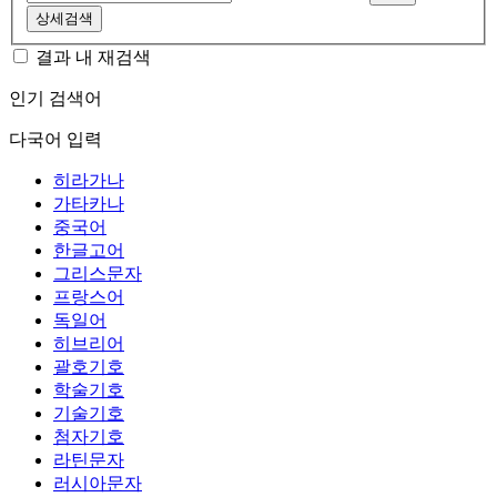
상세검색
결과 내 재검색
인기 검색어
다국어 입력
히라가나
가타카나
중국어
한글고어
그리스문자
프랑스어
독일어
히브리어
괄호기호
학술기호
기술기호
첨자기호
라틴문자
러시아문자