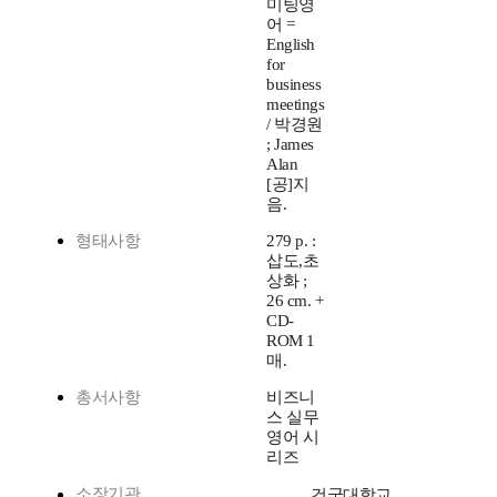
미팅영
어 =
English
for
business
meetings
/ 박경원
; James
Alan
[공]지
음.
형태사항
279 p. :
삽도,초
상화 ;
26 cm. +
CD-
ROM 1
매.
총서사항
비즈니
스 실무
영어 시
리즈
소장기관
건국대학교