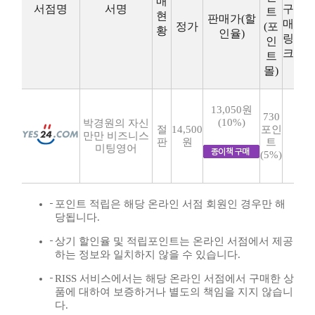
매
서점명
서명
구
트
현
판매가(할
매
정가
(포
황
인율)
링
인
크
트
몰)
13,050원
730
(10%)
박경원의 자신
절
14,500
포인
만만 비즈니스
판
원
트
미팅영어
(5%)
포인트 적립은 해당 온라인 서점 회원인 경우만 해
당됩니다.
상기 할인율 및 적립포인트는 온라인 서점에서 제공
하는 정보와 일치하지 않을 수 있습니다.
RISS 서비스에서는 해당 온라인 서점에서 구매한 상
품에 대하여 보증하거나 별도의 책임을 지지 않습니
다.