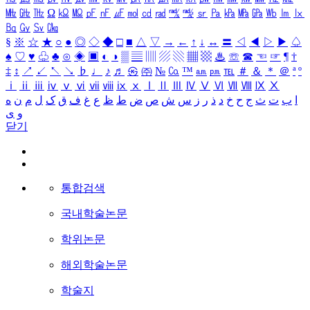
㎒
㎓
㎔
Ω
㏀
㏁
㎊
㎋
㎌
㏖
㏅
㎭
㎮
㎯
㏛
㎩
㎪
㎫
㎬
㏝
㏐
㏓
㏃
㏉
㏜
㏆
§
※
☆
★
○
●
◎
◇
◆
□
■
△
▽
→
←
↑
↓
↔
〓
◁
◀
▷
▶
♤
♠
♡
♥
♧
♣
⊙
◈
▣
◐
◑
▒
▤
▥
▨
▧
▦
▩
♨
☏
☎
☜
☞
¶
†
‡
↕
↗
↙
↖
↘
♭
♩
♪
♬
㉿
㈜
№
㏇
™
㏂
㏘
℡
＃
＆
＊
＠
ª
º
ⅰ
ⅱ
ⅲ
ⅳ
ⅴ
ⅵ
ⅶ
ⅷ
ⅸ
ⅹ
Ⅰ
Ⅱ
Ⅲ
Ⅳ
Ⅴ
Ⅵ
Ⅶ
Ⅷ
Ⅸ
Ⅹ
ا
ب
ت
ث
ج
ح
خ
د
ذ
ر
ز
س
ش
ص
ض
ط
ظ
ع
غ
ف
ق
ک
ل
م
ن
ه
و
ی
닫기
통합검색
국내학술논문
학위논문
해외학술논문
학술지