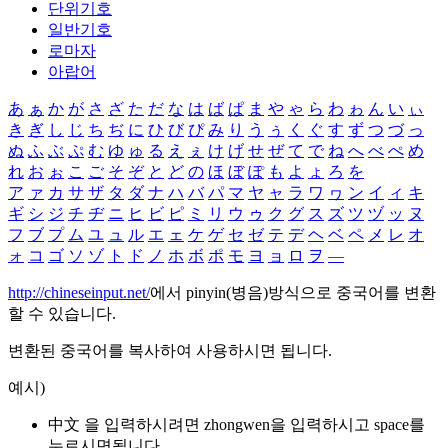
단위기호
일반기호
로마자
아랍어
あ
ぁ
か
が
さ
ざ
た
だ
な
は
ば
ぱ
ま
や
ゃ
ら
わ
ゎ
ん
い
ぃ
き
ぎ
し
じ
ち
ぢ
に
ひ
び
ぴ
み
り
う
ぅ
く
ぐ
す
ず
つ
づ
っ
ぬ
ふ
ぶ
ぷ
む
ゆ
ゅ
る
え
ぇ
け
げ
せ
ぜ
て
で
ね
へ
べ
ぺ
め
れ
お
ぉ
こ
ご
そ
ぞ
と
ど
の
ほ
ぼ
ぽ
も
よ
ょ
ろ
を
ア
ァ
カ
サ
ザ
タ
ダ
ナ
ハ
バ
パ
マ
ヤ
ャ
ラ
ワ
ヮ
ン
イ
ィ
キ
ギ
シ
ジ
チ
ヂ
ニ
ヒ
ビ
ピ
ミ
リ
ウ
ゥ
ク
グ
ス
ズ
ツ
ヅ
ッ
ヌ
フ
ブ
プ
ム
ユ
ュ
ル
エ
ェ
ケ
ゲ
セ
ゼ
テ
デ
ヘ
ベ
ペ
メ
レ
オ
ォ
コ
ゴ
ソ
ゾ
ト
ド
ノ
ホ
ボ
ポ
モ
ヨ
ョ
ロ
ヲ
―
http://chineseinput.net/
에서 pinyin(병음)방식으로 중국어를 변환
할 수 있습니다.
변환된 중국어를 복사하여 사용하시면 됩니다.
예시)
中文 을 입력하시려면
zhongwen
을 입력하시고 space를
누르시면됩니다.