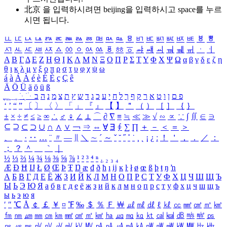
北京 을 입력하시려면
beijing
을 입력하시고 space를 누르
시면 됩니다.
ㅥ
ㅦ
ㅧ
ㅨ
ㅩ
ㅪ
ㅫ
ㅬ
ㅭ
ㅮ
ㅯ
ㅰ
ㅱ
ㅲ
ㅳ
ㅴ
ㅵ
ㅶ
ㅷ
ㅸ
ㅹ
ㅺ
ㅻ
ㅼ
ㅽ
ㅾ
ㅿ
ㆀ
ㆁ
ㆂ
ㆃ
ㆄ
ㆅ
ㆆ
ㆇ
ㆈ
ㆉ
ㆊ
ㆋ
ㆌ
ㆍ
ㆎ
Α
Β
Γ
Δ
Ε
Ζ
Η
Θ
Ι
Κ
Λ
Μ
Ν
Ξ
Ο
Π
Ρ
Σ
Τ
Υ
Φ
Χ
Ψ
Ω
α
β
γ
δ
ε
ζ
η
θ
ι
κ
λ
μ
ν
ξ
ο
π
ρ
σ
τ
υ
φ
χ
ψ
ω
á
à
Á
À
é
è
É
È
ç
Ç
ê
Ä
Ö
Ü
ä
ö
ü
ß
ְ
ֳ
ֲ
ֱ
ָ
ַ
ֵ
ֶ
ִ
ֹ
ּ
ֻ
ׂ
ׁ
ּ
ב
ה
נ
מ
צ
ת
ץ
ש
ד
ג
כ
ע
י
ח
ל
ך
ף
ק
ר
א
ט
ו
ן
ם
פ
‘
’
“
”
〔
〕
〈
〉
「
」
『
』
【
】
＂
（
）
［
］
｛
｝
±
×
÷
≠
≤
≥
∞
∴
♂
♀
∠
⊥
⌒
∂
∇
≡
≒
≪
≫
√
∽
∝
∵
∫
∬
∈
∋
⊆
⊇
⊂
⊃
∪
∩
∧
∨
￢
⇒
⇔
∀
∃
∮
∑
∏
＋
－
＜
＝
＞
、
。
·
‥
…
¨
〃
―
∥
＼
∼
´
～
ˇ
˘
˝
˚
˙
¸
˛
¡
¿
ː
！
＇
，
．
／
：
；
？
＾
＿
｀
｜
½
⅓
⅔
¼
¾
⅛
⅜
⅝
⅞
¹
²
³
⁴
ⁿ
₁
₂
₃
₄
Æ
Ð
Ħ
Ĳ
Ł
Ø
Œ
Þ
Ŧ
Ŋ
æ
đ
ð
ħ
ı
ĳ
ĸ
ŀ
ł
ø
œ
ß
þ
ŧ
ŋ
ŉ
А
Б
В
Г
Д
Е
Ё
Ж
З
И
Й
К
Л
М
Н
О
П
Р
С
Т
У
Ф
Х
Ц
Ч
Ш
Щ
Ъ
Ы
Ь
Э
Ю
Я
а
б
в
г
д
е
ё
ж
з
и
й
к
л
м
н
о
п
р
с
т
у
ф
х
ц
ч
ш
щ
ъ
ы
ь
э
ю
я
′
″
℃
Å
￠
￡
￥
¤
℉
‰
＄
％
Ｆ
￦
㎕
㎖
㎗
ℓ
㎘
㏄
㎣
㎤
㎥
㎦
㎙
㎚
㎛
㎜
㎝
㎞
㎟
㎠
㎡
㎢
㏊
㎍
㎎
㎏
㏏
㎈
㎉
㏈
㎧
㎨
㎰
㎱
㎲
㎳
㎴
㎵
㎶
㎷
㎸
㎹
㎀
㎁
㎂
㎃
㎄
㎺
㎻
㎽
㎾
㎿
㎐
㎑