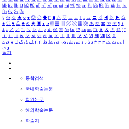
㎒
㎓
㎔
Ω
㏀
㏁
㎊
㎋
㎌
㏖
㏅
㎭
㎮
㎯
㏛
㎩
㎪
㎫
㎬
㏝
㏐
㏓
㏃
㏉
㏜
㏆
§
※
☆
★
○
●
◎
◇
◆
□
■
△
▽
→
←
↑
↓
↔
〓
◁
◀
▷
▶
♤
♠
♡
♥
♧
♣
⊙
◈
▣
◐
◑
▒
▤
▥
▨
▧
▦
▩
♨
☏
☎
☜
☞
¶
†
‡
↕
↗
↙
↖
↘
♭
♩
♪
♬
㉿
㈜
№
㏇
™
㏂
㏘
℡
＃
＆
＊
＠
ª
º
ⅰ
ⅱ
ⅲ
ⅳ
ⅴ
ⅵ
ⅶ
ⅷ
ⅸ
ⅹ
Ⅰ
Ⅱ
Ⅲ
Ⅳ
Ⅴ
Ⅵ
Ⅶ
Ⅷ
Ⅸ
Ⅹ
ا
ب
ت
ث
ج
ح
خ
د
ذ
ر
ز
س
ش
ص
ض
ط
ظ
ع
غ
ف
ق
ک
ل
م
ن
ه
و
ی
닫기
통합검색
국내학술논문
학위논문
해외학술논문
학술지