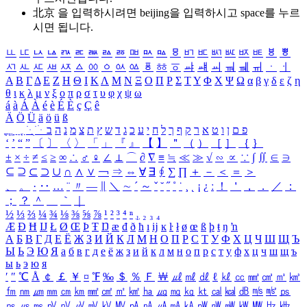
北京 을 입력하시려면
beijing
을 입력하시고 space를 누르
시면 됩니다.
ㅥ
ㅦ
ㅧ
ㅨ
ㅩ
ㅪ
ㅫ
ㅬ
ㅭ
ㅮ
ㅯ
ㅰ
ㅱ
ㅲ
ㅳ
ㅴ
ㅵ
ㅶ
ㅷ
ㅸ
ㅹ
ㅺ
ㅻ
ㅼ
ㅽ
ㅾ
ㅿ
ㆀ
ㆁ
ㆂ
ㆃ
ㆄ
ㆅ
ㆆ
ㆇ
ㆈ
ㆉ
ㆊ
ㆋ
ㆌ
ㆍ
ㆎ
Α
Β
Γ
Δ
Ε
Ζ
Η
Θ
Ι
Κ
Λ
Μ
Ν
Ξ
Ο
Π
Ρ
Σ
Τ
Υ
Φ
Χ
Ψ
Ω
α
β
γ
δ
ε
ζ
η
θ
ι
κ
λ
μ
ν
ξ
ο
π
ρ
σ
τ
υ
φ
χ
ψ
ω
á
à
Á
À
é
è
É
È
ç
Ç
ê
Ä
Ö
Ü
ä
ö
ü
ß
ְ
ֳ
ֲ
ֱ
ָ
ַ
ֵ
ֶ
ִ
ֹ
ּ
ֻ
ׂ
ׁ
ּ
ב
ה
נ
מ
צ
ת
ץ
ש
ד
ג
כ
ע
י
ח
ל
ך
ף
ק
ר
א
ט
ו
ן
ם
פ
‘
’
“
”
〔
〕
〈
〉
「
」
『
』
【
】
＂
（
）
［
］
｛
｝
±
×
÷
≠
≤
≥
∞
∴
♂
♀
∠
⊥
⌒
∂
∇
≡
≒
≪
≫
√
∽
∝
∵
∫
∬
∈
∋
⊆
⊇
⊂
⊃
∪
∩
∧
∨
￢
⇒
⇔
∀
∃
∮
∑
∏
＋
－
＜
＝
＞
、
。
·
‥
…
¨
〃
―
∥
＼
∼
´
～
ˇ
˘
˝
˚
˙
¸
˛
¡
¿
ː
！
＇
，
．
／
：
；
？
＾
＿
｀
｜
½
⅓
⅔
¼
¾
⅛
⅜
⅝
⅞
¹
²
³
⁴
ⁿ
₁
₂
₃
₄
Æ
Ð
Ħ
Ĳ
Ł
Ø
Œ
Þ
Ŧ
Ŋ
æ
đ
ð
ħ
ı
ĳ
ĸ
ŀ
ł
ø
œ
ß
þ
ŧ
ŋ
ŉ
А
Б
В
Г
Д
Е
Ё
Ж
З
И
Й
К
Л
М
Н
О
П
Р
С
Т
У
Ф
Х
Ц
Ч
Ш
Щ
Ъ
Ы
Ь
Э
Ю
Я
а
б
в
г
д
е
ё
ж
з
и
й
к
л
м
н
о
п
р
с
т
у
ф
х
ц
ч
ш
щ
ъ
ы
ь
э
ю
я
′
″
℃
Å
￠
￡
￥
¤
℉
‰
＄
％
Ｆ
￦
㎕
㎖
㎗
ℓ
㎘
㏄
㎣
㎤
㎥
㎦
㎙
㎚
㎛
㎜
㎝
㎞
㎟
㎠
㎡
㎢
㏊
㎍
㎎
㎏
㏏
㎈
㎉
㏈
㎧
㎨
㎰
㎱
㎲
㎳
㎴
㎵
㎶
㎷
㎸
㎹
㎀
㎁
㎂
㎃
㎄
㎺
㎻
㎽
㎾
㎿
㎐
㎑