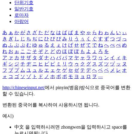
단위기호
일반기호
로마자
아랍어
あ
ぁ
か
が
さ
ざ
た
だ
な
は
ば
ぱ
ま
や
ゃ
ら
わ
ゎ
ん
い
ぃ
き
ぎ
し
じ
ち
ぢ
に
ひ
び
ぴ
み
り
う
ぅ
く
ぐ
す
ず
つ
づ
っ
ぬ
ふ
ぶ
ぷ
む
ゆ
ゅ
る
え
ぇ
け
げ
せ
ぜ
て
で
ね
へ
べ
ぺ
め
れ
お
ぉ
こ
ご
そ
ぞ
と
ど
の
ほ
ぼ
ぽ
も
よ
ょ
ろ
を
ア
ァ
カ
サ
ザ
タ
ダ
ナ
ハ
バ
パ
マ
ヤ
ャ
ラ
ワ
ヮ
ン
イ
ィ
キ
ギ
シ
ジ
チ
ヂ
ニ
ヒ
ビ
ピ
ミ
リ
ウ
ゥ
ク
グ
ス
ズ
ツ
ヅ
ッ
ヌ
フ
ブ
プ
ム
ユ
ュ
ル
エ
ェ
ケ
ゲ
セ
ゼ
テ
デ
ヘ
ベ
ペ
メ
レ
オ
ォ
コ
ゴ
ソ
ゾ
ト
ド
ノ
ホ
ボ
ポ
モ
ヨ
ョ
ロ
ヲ
―
http://chineseinput.net/
에서 pinyin(병음)방식으로 중국어를 변환
할 수 있습니다.
변환된 중국어를 복사하여 사용하시면 됩니다.
예시)
中文 을 입력하시려면
zhongwen
을 입력하시고 space를
누르시면됩니다.