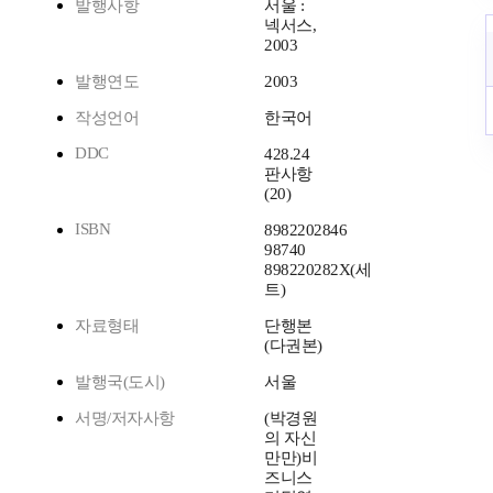
발행사항
서울 :
넥서스,
2003
발행연도
2003
작성언어
한국어
DDC
428.24
판사항
(20)
ISBN
8982202846
98740
898220282X(세
트)
자료형태
단행본
(다권본)
발행국(도시)
서울
서명/저자사항
(박경원
의 자신
만만)비
즈니스