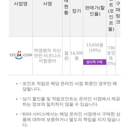
매
서점명
서명
구
트
현
판매가(할
매
정가
(포
황
인율)
링
인
크
트
몰)
13,050원
730
(10%)
박경원의 자신
절
14,500
포인
만만 비즈니스
판
원
트
미팅영어
(5%)
포인트 적립은 해당 온라인 서점 회원인 경우만 해
당됩니다.
상기 할인율 및 적립포인트는 온라인 서점에서 제공
하는 정보와 일치하지 않을 수 있습니다.
RISS 서비스에서는 해당 온라인 서점에서 구매한 상
품에 대하여 보증하거나 별도의 책임을 지지 않습니
다.