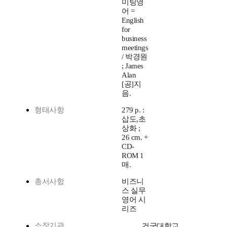
미팅영
어 =
English
for
business
meetings
/ 박경원
; James
Alan
[공]지
음.
형태사항
279 p. :
삽도,초
상화 ;
26 cm. +
CD-
ROM 1
매.
총서사항
비즈니
스 실무
영어 시
리즈
소장기관
건국대학교