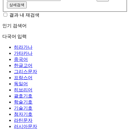
상세검색
결과 내 재검색
인기 검색어
다국어 입력
히라가나
가타카나
중국어
한글고어
그리스문자
프랑스어
독일어
히브리어
괄호기호
학술기호
기술기호
첨자기호
라틴문자
러시아문자