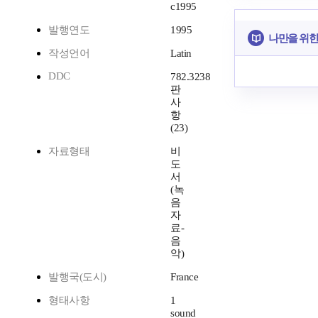
c1995
발행연도
1995
나만을 위한
작성언어
Latin
DDC
782.3238
판
사
항
(23)
자료형태
비
도
서
(녹
음
자
료-
음
악)
발행국(도시)
France
형태사항
1
sound