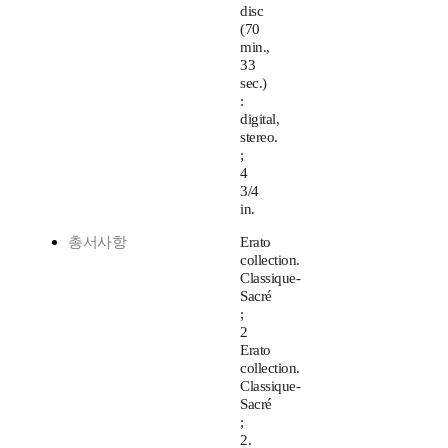
disc
(70
min.,
33
sec.)
:
digital,
stereo.
;
4
3/4
in.
총서사항
Erato
collection.
Classique-
Sacré
;
2
Erato
collection.
Classique-
Sacré
;
2.