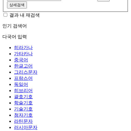
상세검색
결과 내 재검색
인기 검색어
다국어 입력
히라가나
가타카나
중국어
한글고어
그리스문자
프랑스어
독일어
히브리어
괄호기호
학술기호
기술기호
첨자기호
라틴문자
러시아문자