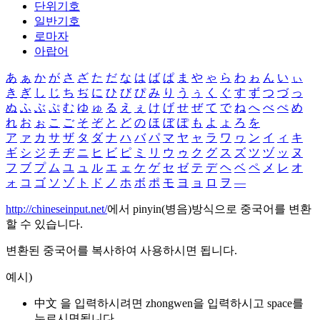
단위기호
일반기호
로마자
아랍어
あ
ぁ
か
が
さ
ざ
た
だ
な
は
ば
ぱ
ま
や
ゃ
ら
わ
ゎ
ん
い
ぃ
き
ぎ
し
じ
ち
ぢ
に
ひ
び
ぴ
み
り
う
ぅ
く
ぐ
す
ず
つ
づ
っ
ぬ
ふ
ぶ
ぷ
む
ゆ
ゅ
る
え
ぇ
け
げ
せ
ぜ
て
で
ね
へ
べ
ぺ
め
れ
お
ぉ
こ
ご
そ
ぞ
と
ど
の
ほ
ぼ
ぽ
も
よ
ょ
ろ
を
ア
ァ
カ
サ
ザ
タ
ダ
ナ
ハ
バ
パ
マ
ヤ
ャ
ラ
ワ
ヮ
ン
イ
ィ
キ
ギ
シ
ジ
チ
ヂ
ニ
ヒ
ビ
ピ
ミ
リ
ウ
ゥ
ク
グ
ス
ズ
ツ
ヅ
ッ
ヌ
フ
ブ
プ
ム
ユ
ュ
ル
エ
ェ
ケ
ゲ
セ
ゼ
テ
デ
ヘ
ベ
ペ
メ
レ
オ
ォ
コ
ゴ
ソ
ゾ
ト
ド
ノ
ホ
ボ
ポ
モ
ヨ
ョ
ロ
ヲ
―
http://chineseinput.net/
에서 pinyin(병음)방식으로 중국어를 변환
할 수 있습니다.
변환된 중국어를 복사하여 사용하시면 됩니다.
예시)
中文 을 입력하시려면
zhongwen
을 입력하시고 space를
누르시면됩니다.