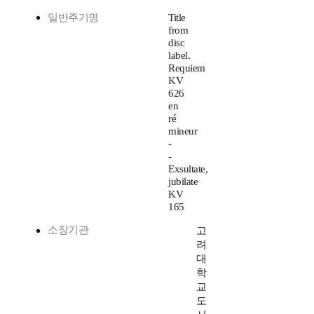
일반주기명
Title
from
disc
label.
Requiem
KV
626
en
ré
mineur
-
-
Exsultate,
jubilate
KV
165
소장기관
고
려
대
학
교
도