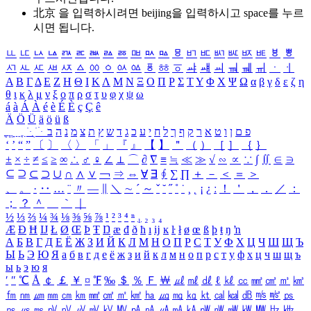
北京 을 입력하시려면
beijing
을 입력하시고 space를 누르
시면 됩니다.
ㅥ
ㅦ
ㅧ
ㅨ
ㅩ
ㅪ
ㅫ
ㅬ
ㅭ
ㅮ
ㅯ
ㅰ
ㅱ
ㅲ
ㅳ
ㅴ
ㅵ
ㅶ
ㅷ
ㅸ
ㅹ
ㅺ
ㅻ
ㅼ
ㅽ
ㅾ
ㅿ
ㆀ
ㆁ
ㆂ
ㆃ
ㆄ
ㆅ
ㆆ
ㆇ
ㆈ
ㆉ
ㆊ
ㆋ
ㆌ
ㆍ
ㆎ
Α
Β
Γ
Δ
Ε
Ζ
Η
Θ
Ι
Κ
Λ
Μ
Ν
Ξ
Ο
Π
Ρ
Σ
Τ
Υ
Φ
Χ
Ψ
Ω
α
β
γ
δ
ε
ζ
η
θ
ι
κ
λ
μ
ν
ξ
ο
π
ρ
σ
τ
υ
φ
χ
ψ
ω
á
à
Á
À
é
è
É
È
ç
Ç
ê
Ä
Ö
Ü
ä
ö
ü
ß
ְ
ֳ
ֲ
ֱ
ָ
ַ
ֵ
ֶ
ִ
ֹ
ּ
ֻ
ׂ
ׁ
ּ
ב
ה
נ
מ
צ
ת
ץ
ש
ד
ג
כ
ע
י
ח
ל
ך
ף
ק
ר
א
ט
ו
ן
ם
פ
‘
’
“
”
〔
〕
〈
〉
「
」
『
』
【
】
＂
（
）
［
］
｛
｝
±
×
÷
≠
≤
≥
∞
∴
♂
♀
∠
⊥
⌒
∂
∇
≡
≒
≪
≫
√
∽
∝
∵
∫
∬
∈
∋
⊆
⊇
⊂
⊃
∪
∩
∧
∨
￢
⇒
⇔
∀
∃
∮
∑
∏
＋
－
＜
＝
＞
、
。
·
‥
…
¨
〃
―
∥
＼
∼
´
～
ˇ
˘
˝
˚
˙
¸
˛
¡
¿
ː
！
＇
，
．
／
：
；
？
＾
＿
｀
｜
½
⅓
⅔
¼
¾
⅛
⅜
⅝
⅞
¹
²
³
⁴
ⁿ
₁
₂
₃
₄
Æ
Ð
Ħ
Ĳ
Ł
Ø
Œ
Þ
Ŧ
Ŋ
æ
đ
ð
ħ
ı
ĳ
ĸ
ŀ
ł
ø
œ
ß
þ
ŧ
ŋ
ŉ
А
Б
В
Г
Д
Е
Ё
Ж
З
И
Й
К
Л
М
Н
О
П
Р
С
Т
У
Ф
Х
Ц
Ч
Ш
Щ
Ъ
Ы
Ь
Э
Ю
Я
а
б
в
г
д
е
ё
ж
з
и
й
к
л
м
н
о
п
р
с
т
у
ф
х
ц
ч
ш
щ
ъ
ы
ь
э
ю
я
′
″
℃
Å
￠
￡
￥
¤
℉
‰
＄
％
Ｆ
￦
㎕
㎖
㎗
ℓ
㎘
㏄
㎣
㎤
㎥
㎦
㎙
㎚
㎛
㎜
㎝
㎞
㎟
㎠
㎡
㎢
㏊
㎍
㎎
㎏
㏏
㎈
㎉
㏈
㎧
㎨
㎰
㎱
㎲
㎳
㎴
㎵
㎶
㎷
㎸
㎹
㎀
㎁
㎂
㎃
㎄
㎺
㎻
㎽
㎾
㎿
㎐
㎑