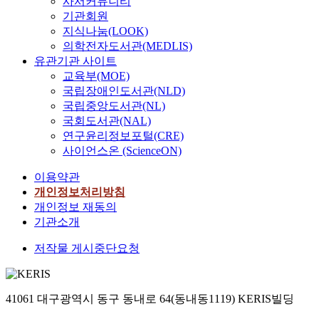
사서커뮤니티
기관회원
지식나눔(LOOK)
의학전자도서관(MEDLIS)
유관기관 사이트
교육부(MOE)
국립장애인도서관(NLD)
국립중앙도서관(NL)
국회도서관(NAL)
연구윤리정보포털(CRE)
사이언스온 (ScienceON)
이용약관
개인정보처리방침
개인정보 재동의
기관소개
저작물 게시중단요청
41061 대구광역시 동구 동내로 64(동내동1119) KERIS빌딩