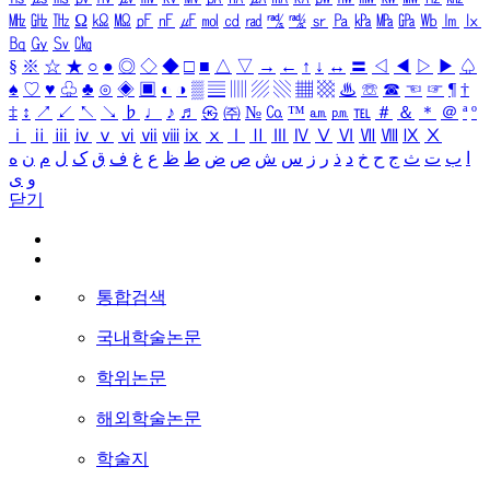
㎒
㎓
㎔
Ω
㏀
㏁
㎊
㎋
㎌
㏖
㏅
㎭
㎮
㎯
㏛
㎩
㎪
㎫
㎬
㏝
㏐
㏓
㏃
㏉
㏜
㏆
§
※
☆
★
○
●
◎
◇
◆
□
■
△
▽
→
←
↑
↓
↔
〓
◁
◀
▷
▶
♤
♠
♡
♥
♧
♣
⊙
◈
▣
◐
◑
▒
▤
▥
▨
▧
▦
▩
♨
☏
☎
☜
☞
¶
†
‡
↕
↗
↙
↖
↘
♭
♩
♪
♬
㉿
㈜
№
㏇
™
㏂
㏘
℡
＃
＆
＊
＠
ª
º
ⅰ
ⅱ
ⅲ
ⅳ
ⅴ
ⅵ
ⅶ
ⅷ
ⅸ
ⅹ
Ⅰ
Ⅱ
Ⅲ
Ⅳ
Ⅴ
Ⅵ
Ⅶ
Ⅷ
Ⅸ
Ⅹ
ا
ب
ت
ث
ج
ح
خ
د
ذ
ر
ز
س
ش
ص
ض
ط
ظ
ع
غ
ف
ق
ک
ل
م
ن
ه
و
ی
닫기
통합검색
국내학술논문
학위논문
해외학술논문
학술지