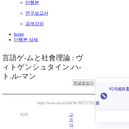
단행본
연구보고서
공개강의
home
단행본 상세
言語ゲ-ムと社會理論 : ヴ
ィトゲンシュタイン.ハ-
ト.ル-マン
한글로보기
이 자료와 함
료
https://www.riss.kr/link?id=M7227352
저자
교
조
대