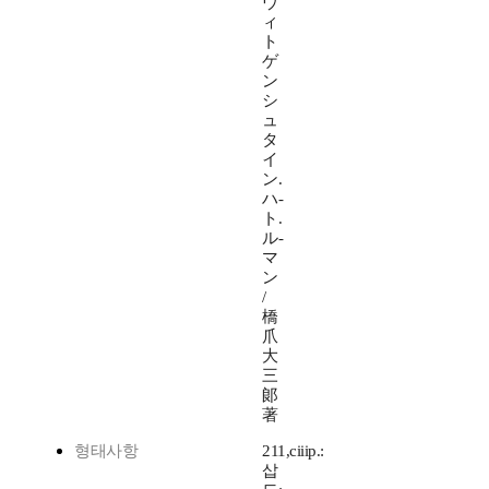
ヴ
ィ
ト
ゲ
ン
シ
ュ
タ
イ
ン.
ハ-
ト.
ル-
マ
ン
/
橋
爪
大
三
郞
著
형태사항
211,ciiip.:
삽