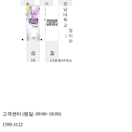
숭
가
전
실
톨
남
대
릭
대
학
대
학
교
학
교
선
교
정
병
박
미
삼
승
라
찬
레저 스포츠 철학
철학 개론
대
COURSERA
Dr. Dave
구
Ward, Dr.
대
Alasdair
학
Richmond,
교
Dr. Allan
권
Hazlett,
욱
Dr.
동
Matthew
Chrisman,
Dr. Suilin
Lavelle,
고객센터 (평일: 09:00~18:00)
Dr.
Michela
1599-3122
Massimi,
Professor