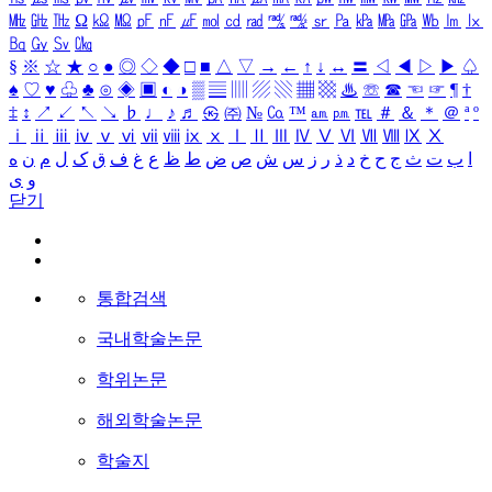
㎒
㎓
㎔
Ω
㏀
㏁
㎊
㎋
㎌
㏖
㏅
㎭
㎮
㎯
㏛
㎩
㎪
㎫
㎬
㏝
㏐
㏓
㏃
㏉
㏜
㏆
§
※
☆
★
○
●
◎
◇
◆
□
■
△
▽
→
←
↑
↓
↔
〓
◁
◀
▷
▶
♤
♠
♡
♥
♧
♣
⊙
◈
▣
◐
◑
▒
▤
▥
▨
▧
▦
▩
♨
☏
☎
☜
☞
¶
†
‡
↕
↗
↙
↖
↘
♭
♩
♪
♬
㉿
㈜
№
㏇
™
㏂
㏘
℡
＃
＆
＊
＠
ª
º
ⅰ
ⅱ
ⅲ
ⅳ
ⅴ
ⅵ
ⅶ
ⅷ
ⅸ
ⅹ
Ⅰ
Ⅱ
Ⅲ
Ⅳ
Ⅴ
Ⅵ
Ⅶ
Ⅷ
Ⅸ
Ⅹ
ا
ب
ت
ث
ج
ح
خ
د
ذ
ر
ز
س
ش
ص
ض
ط
ظ
ع
غ
ف
ق
ک
ل
م
ن
ه
و
ی
닫기
통합검색
국내학술논문
학위논문
해외학술논문
학술지