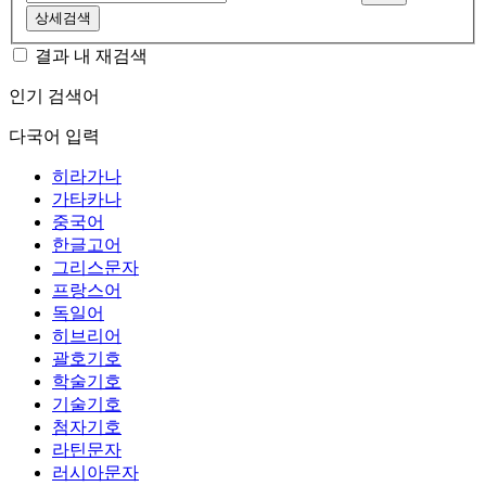
상세검색
결과 내 재검색
인기 검색어
다국어 입력
히라가나
가타카나
중국어
한글고어
그리스문자
프랑스어
독일어
히브리어
괄호기호
학술기호
기술기호
첨자기호
라틴문자
러시아문자