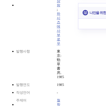
삼
랑
;
나만을 위한
하
시
즈
메
사
부
로
우
발행사항
東
京:
勁
草
書
房,
1985
발행연도
1985
작성언어
-
주제어
철
학