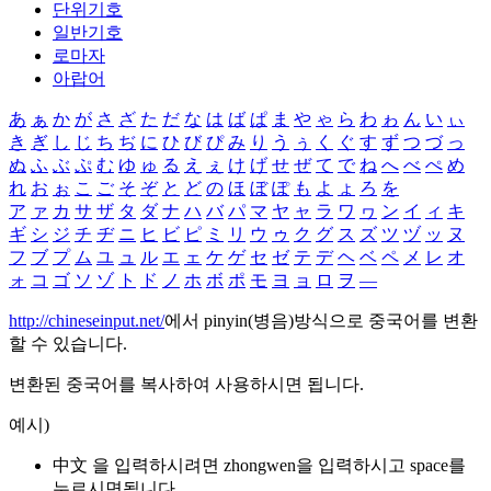
단위기호
일반기호
로마자
아랍어
あ
ぁ
か
が
さ
ざ
た
だ
な
は
ば
ぱ
ま
や
ゃ
ら
わ
ゎ
ん
い
ぃ
き
ぎ
し
じ
ち
ぢ
に
ひ
び
ぴ
み
り
う
ぅ
く
ぐ
す
ず
つ
づ
っ
ぬ
ふ
ぶ
ぷ
む
ゆ
ゅ
る
え
ぇ
け
げ
せ
ぜ
て
で
ね
へ
べ
ぺ
め
れ
お
ぉ
こ
ご
そ
ぞ
と
ど
の
ほ
ぼ
ぽ
も
よ
ょ
ろ
を
ア
ァ
カ
サ
ザ
タ
ダ
ナ
ハ
バ
パ
マ
ヤ
ャ
ラ
ワ
ヮ
ン
イ
ィ
キ
ギ
シ
ジ
チ
ヂ
ニ
ヒ
ビ
ピ
ミ
リ
ウ
ゥ
ク
グ
ス
ズ
ツ
ヅ
ッ
ヌ
フ
ブ
プ
ム
ユ
ュ
ル
エ
ェ
ケ
ゲ
セ
ゼ
テ
デ
ヘ
ベ
ペ
メ
レ
オ
ォ
コ
ゴ
ソ
ゾ
ト
ド
ノ
ホ
ボ
ポ
モ
ヨ
ョ
ロ
ヲ
―
http://chineseinput.net/
에서 pinyin(병음)방식으로 중국어를 변환
할 수 있습니다.
변환된 중국어를 복사하여 사용하시면 됩니다.
예시)
中文 을 입력하시려면
zhongwen
을 입력하시고 space를
누르시면됩니다.