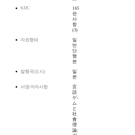
KDC
165
판
사
항
(3)
자료형태
일
반
단
행
본
발행국(도시)
일
본
서명/저자사항
言
語
ゲ-
ム
と
社
會
理
論: