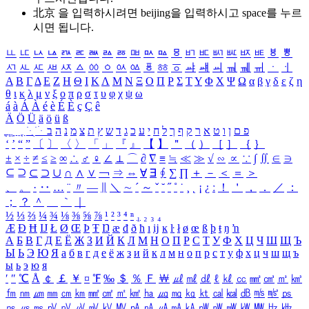
北京 을 입력하시려면
beijing
을 입력하시고 space를 누르
시면 됩니다.
ㅥ
ㅦ
ㅧ
ㅨ
ㅩ
ㅪ
ㅫ
ㅬ
ㅭ
ㅮ
ㅯ
ㅰ
ㅱ
ㅲ
ㅳ
ㅴ
ㅵ
ㅶ
ㅷ
ㅸ
ㅹ
ㅺ
ㅻ
ㅼ
ㅽ
ㅾ
ㅿ
ㆀ
ㆁ
ㆂ
ㆃ
ㆄ
ㆅ
ㆆ
ㆇ
ㆈ
ㆉ
ㆊ
ㆋ
ㆌ
ㆍ
ㆎ
Α
Β
Γ
Δ
Ε
Ζ
Η
Θ
Ι
Κ
Λ
Μ
Ν
Ξ
Ο
Π
Ρ
Σ
Τ
Υ
Φ
Χ
Ψ
Ω
α
β
γ
δ
ε
ζ
η
θ
ι
κ
λ
μ
ν
ξ
ο
π
ρ
σ
τ
υ
φ
χ
ψ
ω
á
à
Á
À
é
è
É
È
ç
Ç
ê
Ä
Ö
Ü
ä
ö
ü
ß
ְ
ֳ
ֲ
ֱ
ָ
ַ
ֵ
ֶ
ִ
ֹ
ּ
ֻ
ׂ
ׁ
ּ
ב
ה
נ
מ
צ
ת
ץ
ש
ד
ג
כ
ע
י
ח
ל
ך
ף
ק
ר
א
ט
ו
ן
ם
פ
‘
’
“
”
〔
〕
〈
〉
「
」
『
』
【
】
＂
（
）
［
］
｛
｝
±
×
÷
≠
≤
≥
∞
∴
♂
♀
∠
⊥
⌒
∂
∇
≡
≒
≪
≫
√
∽
∝
∵
∫
∬
∈
∋
⊆
⊇
⊂
⊃
∪
∩
∧
∨
￢
⇒
⇔
∀
∃
∮
∑
∏
＋
－
＜
＝
＞
、
。
·
‥
…
¨
〃
―
∥
＼
∼
´
～
ˇ
˘
˝
˚
˙
¸
˛
¡
¿
ː
！
＇
，
．
／
：
；
？
＾
＿
｀
｜
½
⅓
⅔
¼
¾
⅛
⅜
⅝
⅞
¹
²
³
⁴
ⁿ
₁
₂
₃
₄
Æ
Ð
Ħ
Ĳ
Ł
Ø
Œ
Þ
Ŧ
Ŋ
æ
đ
ð
ħ
ı
ĳ
ĸ
ŀ
ł
ø
œ
ß
þ
ŧ
ŋ
ŉ
А
Б
В
Г
Д
Е
Ё
Ж
З
И
Й
К
Л
М
Н
О
П
Р
С
Т
У
Ф
Х
Ц
Ч
Ш
Щ
Ъ
Ы
Ь
Э
Ю
Я
а
б
в
г
д
е
ё
ж
з
и
й
к
л
м
н
о
п
р
с
т
у
ф
х
ц
ч
ш
щ
ъ
ы
ь
э
ю
я
′
″
℃
Å
￠
￡
￥
¤
℉
‰
＄
％
Ｆ
￦
㎕
㎖
㎗
ℓ
㎘
㏄
㎣
㎤
㎥
㎦
㎙
㎚
㎛
㎜
㎝
㎞
㎟
㎠
㎡
㎢
㏊
㎍
㎎
㎏
㏏
㎈
㎉
㏈
㎧
㎨
㎰
㎱
㎲
㎳
㎴
㎵
㎶
㎷
㎸
㎹
㎀
㎁
㎂
㎃
㎄
㎺
㎻
㎽
㎾
㎿
㎐
㎑