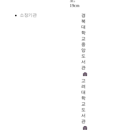
도;
19cm
소장기관
경
북
대
학
교
중
앙
도
서
관
고
려
대
학
교
도
서
관